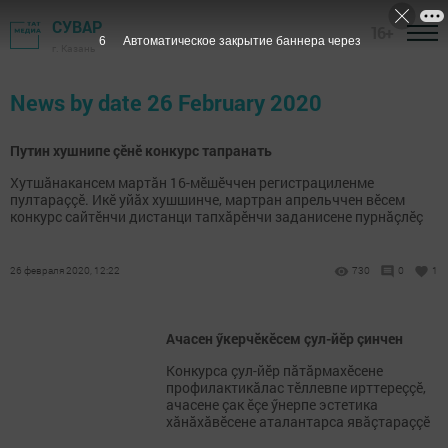
СУВАР
16+
6
Автоматическое закрытие баннера через
г. Казань
News by date 26 February 2020
Путин хушнипе çӗнӗ конкурс тапранать
Хутшăнакансем мартăн 16-мӗшӗччен регистрациленме
пултараççӗ. Икӗ уйăх хушшинче, мартран апрельччен вӗсем
конкурс сайтӗнчи дистанци тапхăрӗнчи заданисене пурнăçлӗç
26 февраля 2020, 12:22
730
0
1
Ачасен ӳкерчӗкӗсем çул-йӗр çинчен
Конкурса çул-йӗр пăтăрмахӗсене
профилактикăлас тӗллевпе ирттереççӗ,
ачасене çак ӗçе ӳнерпе эстетика
хăнăхăвӗсене аталантарса явăçтараççӗ