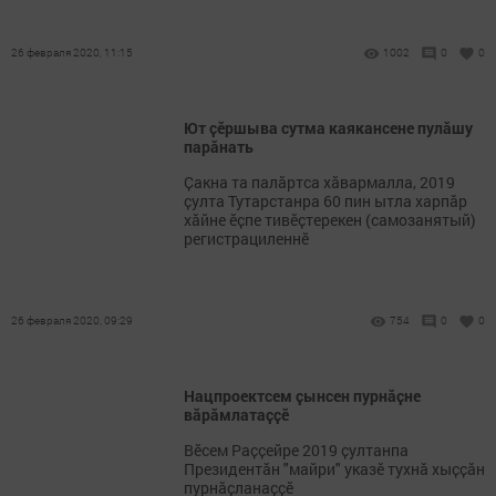
26 февраля 2020, 11:15
1002
0
0
Ют ҫӗршыва сутма каякансене пулӑшу
парӑнать
Ҫакна та палӑртса хӑвармалла, 2019
ҫулта Тутарстанра 60 пин ытла харпӑр
хӑйне ӗҫпе тивӗҫтерекен (самозанятый)
регистрациленнӗ
26 февраля 2020, 09:29
754
0
0
Нацпроектсем ҫынсен пурнӑҫне
вӑрӑмлатаҫҫӗ
Вӗсем Раҫҫейре 2019 ҫултанпа
Президентӑн "майри" указӗ тухнӑ хыҫҫӑн
пурнӑҫланаҫҫӗ