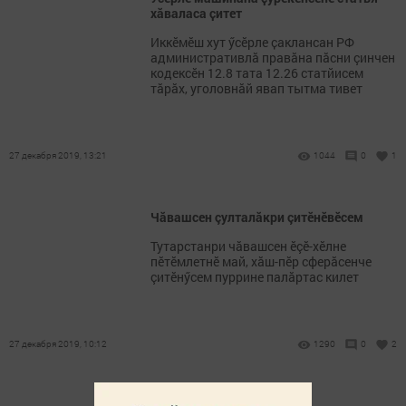
хӑваласа ҫитет
Иккӗмӗш хут ӳсӗрле ҫаклансан РФ
административлă правăна пăсни çинчен
кодексӗн 12.8 тата 12.26 статйисем
тăрăх, уголовнăй явап тытма тивет
27 декабря 2019, 13:21
1044
0
1
Чăвашсен çулталăкри çитӗнӗвӗсем
Тутарстанри чăвашсен ӗçӗ-хӗлне
пӗтӗмлетнӗ май, хăш-пӗр сферăсенче
çитӗнӳсем пуррине палăртас килет
27 декабря 2019, 10:12
1290
0
2