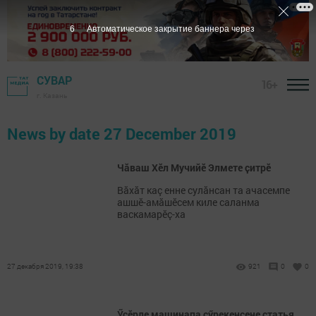
6
Автоматическое закрытие баннера через
СУВАР
16+
г. Казань
News by date 27 December 2019
Чӑваш Хӗл Мучийӗ Элмете ҫитрӗ
Вăхăт каç енне сулăнсан та ачасемпе
ашшӗ-амăшӗсем киле саланма
васкамарӗç-ха
27 декабря 2019, 19:38
921
0
0
Ӳсӗрле машинапа ҫӳрекенсене статья