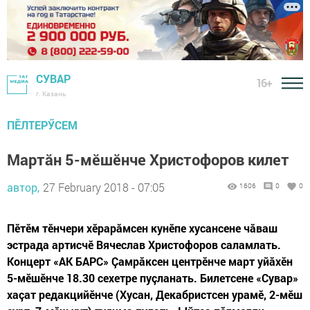
СУВАР
16+
г. Казань
ПӖЛТЕРӲСЕМ
Мартăн 5-мӗшӗнче Христофоров килет
автор,
27 February 2018 - 07:05
1606
0
0
Пӗтӗм тӗнчери хӗрарăмсен кунӗпе хусансене чăваш
эстрада артисчӗ Вячеслав Христофоров саламлать.
Концерт «АК БАРС» Çамрăксен центрӗнче март уйăхӗн
5-мӗшӗнче 18.30 сехетре пуçланать. Билетсене «Сувар»
хаçат редакцийӗнче (Хусан, Декабристсен урамӗ, 2-мӗш