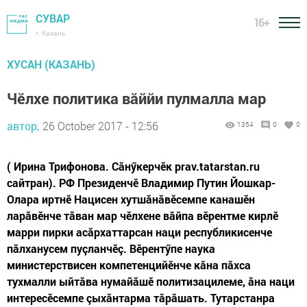
СУВАР
16+
г. Казань
ХУСАН (КАЗАНЬ)
Чӗлхе политика вăййи пулмалла мар
автор,
26 October 2017 - 12:56
1354
0
0
( Ирина Трифонова. Сăнӳкерчӗк prav.tatarstan.ru
сайтран). РФ Президенчӗ Владимир Путин Йошкар-
Олара иртнӗ Нацисен хутшăнăвӗсемпе канашӗн
ларăвӗнче тăван мар чӗлхене вăйпа вӗрентме кирлӗ
марри пирки асăрхаттарсан наци республикисенче
пăлханусем пуçланчӗç. Вӗрентӳпе наука
министерствисен компетенцийӗнче кăна пăхса
тухмалли ыйтăва нумайăшӗ политизацилеме, ăна наци
интересӗсемпе çыхăнтарма тăрăшать. Тутарстанра