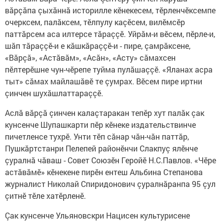
вăрçăпа çыхăннă историлле кӗнекесем, тӗрленчӗксемпе
очерксем, палăксем, тӗлпулу каçӗсем, вилӗмсӗр
паттăрсем аса илтерсе тăраççӗ. Уйрăм-и вӗсем, пӗрле-и,
шăп тăраççӗ-и е кăшкăраççӗ-и - пире, çамрăксене,
«Вăрçă», «Астăвăм», «Асăн», «Асту» сăмахсен
пӗлтерӗшне чун-чӗрепе туйма пулăшаççӗ. «Яланах асра
тыт» сăмах майлашăвӗ те çумрах. Вӗсем пире иртни
çинчен шухăшлаттараççӗ.
Аслă вăрçă çинчен калаçтаракан тепӗр хут палăк çак
кунсенче Шупашкарти пӗр кӗнеке издательствинче
пичетленсе тухрӗ. Унти тӗп сăнар чăн-чăн паттăр,
Пушкăртстанри Пелепей районӗнчи Слакпуç ялӗнче
çуралнă чăваш - Совет Союзӗн Геройӗ Н.С.Павлов. «Чӗре
астăвăмӗ» кӗнекене пирӗн ентеш Альбина Степанова
журналист Николай Спиридонович çуралнăранпа 95 çул
çитнӗ тӗле хатӗрленӗ.
Çак кунсенче Ульяновскри Нацисен культурисене