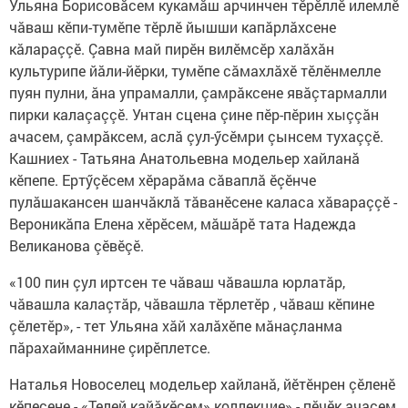
Ульяна Борисовăсем кукамăш арчинчен тӗрӗллӗ илемлӗ
чăваш кӗпи-тумӗпе тӗрлӗ йышши капăрлăхсене
кăлараççӗ. Çавна май пирӗн вилӗмсӗр халăхăн
культурипе йăли-йӗрки, тумӗпе сăмахлăхӗ тӗлӗнмелле
пуян пулни, ăна упрамалли, çамрăксене явăçтармалли
пирки калаçаççӗ. Унтан сцена çине пӗр-пӗрин хыççăн
ачасем, çамрăксем, аслă çул-ӳсӗмри çынсем тухаççӗ.
Кашниех - Татьяна Анатольевна модельер хайланă
кӗпепе. Ертӳçӗсем хӗрарăма сăваплă ӗçӗнче
пулăшакансен шанчăклă тăванӗсене каласа хăвараççӗ -
Вероникăпа Елена хӗрӗсем, мăшăрӗ тата Надежда
Великанова çӗвӗçӗ.
«100 пин çул иртсен те чăваш чăвашла юрлатăр,
чăвашла калаçтăр, чăвашла тӗрлетӗр , чăваш кӗпине
çӗлетӗр», - тет Ульяна хăй халăхӗпе мăнаçланма
пăрахайманнине çирӗплетсе.
Наталья Новоселец модельер хайланă, йӗтӗнрен çӗленӗ
кӗпесене - «Телей кайăкӗсем» коллекцие» - пӗчӗк ачасем