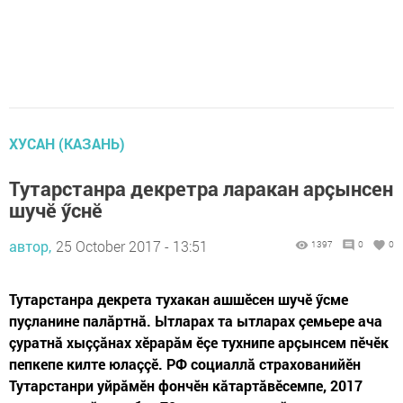
ХУСАН (КАЗАНЬ)
Тутарстанра декретра ларакан арçынсен
шучӗ ӳснӗ
автор,
25 October 2017 - 13:51
1397
0
0
Тутарстанра декрета тухакан ашшӗсен шучӗ ӳсме
пуçланине палăртнă. Ытларах та ытларах çемьере ача
çуратнă хыççăнах хӗрарăм ӗçе тухнипе арçынсем пӗчӗк
пепкепе килте юлаççӗ. РФ социаллă страхованийӗн
Тутарстанри уйрăмӗн фончӗн кăтартăвӗсемпе, 2017