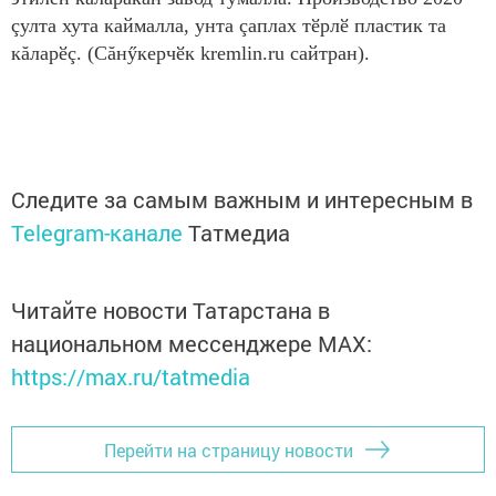
çулта хута каймалла, унта çаплах тӗрлӗ пластик та
кăларӗç. (Сăнӳкерчӗк kremlin.ru сайтран).
Следите за самым важным и интересным в
Telegram-канале
Татмедиа
Читайте новости Татарстана в
национальном мессенджере MАХ:
https://max.ru/tatmedia
Перейти на страницу новости