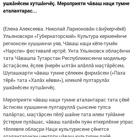
ушкăнӗсем хутшăнчӗç. Мероприяти чăваш наци тумне
аталантарас...
(Елена Алексеева. Николай Ларионовăн сăнӳкерчӗкӗ)
Ульяновскри «Губернаторский» Культура керменӗнче
регионсен хушшинчи уяв, Чăваш наци кӗпе-тумӗн
«Нарспи» фестивалӗ иртрӗ. Унта Ульяновск облаçӗнчи
тата Чăвашпа Тутарстан Республикисенчи модельер-
ăстаçăсем, ӗçлев ӳнерӗн ылтăн алăллă маçтăрӗсем,
Шупашкарти чăваш тумне çӗлекен фирмăсем («Паха
тӗрӗ» тата «Халăх кӗвви»), илемлӗ пултарулăх
ушкăнӗсем хутшăнчӗç.
Мероприяти чăваш наци тумне аталантарас тата çӗвӗ
ăстисем хушшинче пултаруллă çынсене тупса
палăртас, маçтăрсен пӗлӳ шайне тата илем туйăмне
ӳстерме пулăшас, чăваш халăхӗн пуян еткерлӗхне упрас
тӗллевпе облаçри Наци культурисене çӗнетсе
аталантаракан центрти чăваш культурин пайӗ