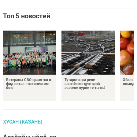
Топ 5 новостей
Ветераны СВО сразятся в
Тутарстанри реле
Хӗлле в
фиджитал-тактическом
шкапӗсене çунтарнă
помидо
бою
ачасене пурне те тытнă
ХУСАН (КАЗАНЬ)
Астăвăм чӗрӗ-ха