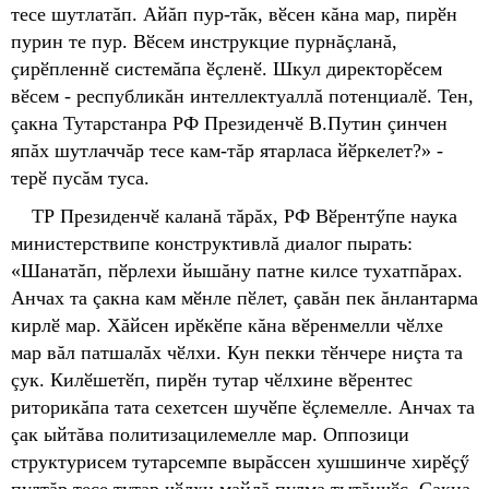
тесе шутлатăп. Айăп пур-тăк, вӗсен кăна мар, пирӗн
пурин те пур. Вӗсем инструкцие пурнăçланă,
çирӗпленнӗ системăпа ӗçленӗ. Шкул директорӗсем
вӗсем - республикăн интеллектуаллă потенциалӗ. Тен,
çакна Тутарстанра РФ Президенчӗ В.Путин çинчен
япăх шутлаччăр тесе кам-тăр ятарласа йӗркелет?» -
терӗ пусăм туса.
ТР Президенчӗ каланă тăрăх, РФ Вӗрентӳпе наука
министерствипе конструктивлă диалог пырать:
«Шанатăп, пӗрлехи йышăну патне килсе тухатпăрах.
Анчах та çакна кам мӗнле пӗлет, çавăн пек ăнлантарма
кирлӗ мар. Хăйсен ирӗкӗпе кăна вӗренмелли чӗлхе
мар вăл патшалăх чӗлхи. Кун пекки тӗнчере ниçта та
çук. Килӗшетӗп, пирӗн тутар чӗлхине вӗрентес
риторикăпа тата сехетсен шучӗпе ӗçлемелле. Анчах та
çак ыйтăва политизацилемелле мар. Оппозици
структурисем тутарсемпе вырăссен хушшинче хирӗçӳ