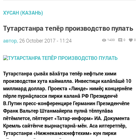
ХУСАН (КАЗАНЬ)
Тутарстанра тепӗр производство пулать
автор,
26 October 2017 - 11:24
1433
0
0
Тутарстанра çывăх вăхăтра тепӗр нефтьпе хими
производстви хута каймалла. Инвестици калăпăшӗ 10
миллиард доллар. Проекта «Линде» нимӗç концернӗпе
пӗрле пурнăçласси пирки каланă РФ Президенчӗ
В.Путин пресс-конференцире Германин Президенчӗпе
Франк Вальтер Штанмайерпа пулнă тӗлпулăва
пӗтӗмлетсе, пӗлтерет «Татар-информ» ИА. Документа
Кремль сайтӗнче вырнаçтарнă-мӗн. Аса илтеретпӗр,
Тутарстанри «Нижнекамскнефтехим» кун пирки