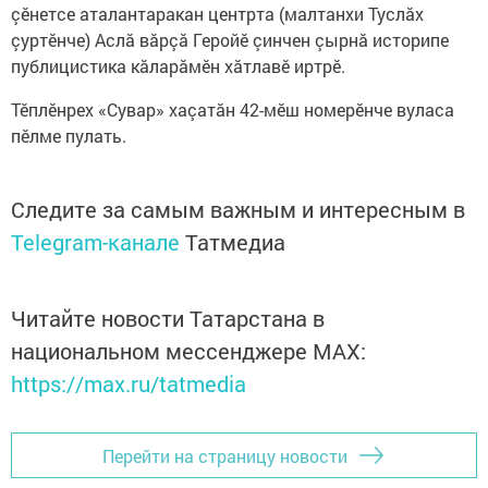
çӗнетсе аталантаракан центрта (малтанхи Туслăх
çуртӗнче) Аслă вăрçă Геройӗ çинчен çырнă историпе
публицистика кăларăмӗн хăтлавӗ иртрӗ.
Тӗплӗнрех «Сувар» хаçатăн 42-мӗш номерӗнче вуласа
пӗлме пулать.
Следите за самым важным и интересным в
Telegram-канале
Татмедиа
Читайте новости Татарстана в
национальном мессенджере MАХ:
https://max.ru/tatmedia
Перейти на страницу новости