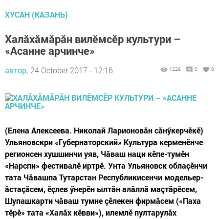
ХУСАН (КАЗАНЬ)
Халăхăмăрăн вилӗмсӗр культури –
«Асанне арчинче»
автор,
24 October 2017 - 12:16
1229
0
0
(Елена Алексеева. Николай Ларионовăн сăнӳкерчӗкӗ)
Ульяновскри «Губернаторский» Культура керменӗнче
регионсен хушшинчи уяв, Чăваш наци кӗпе-тумӗн
«Нарспи» фестивалӗ иртрӗ. Унта Ульяновск облаçӗнчи
тата Чăвашпа Тутарстан Республикисенчи модельер-
ăстаçăсем, ӗçлев ӳнерӗн ылтăн алăллă маçтăрӗсем,
Шупашкарти чăваш тумне çӗлекен фирмăсем («Паха
тӗрӗ» тата «Халăх кӗвви»), илемлӗ пултарулăх