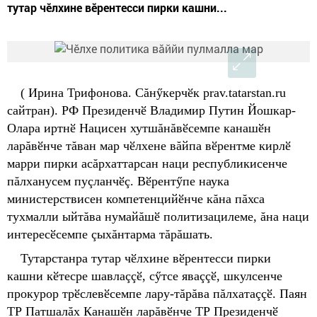
тутар чӗлхине вӗрентесси пирки кашни...
( Ирина Трифонова. Сăнӳкерчӗк prav.tatarstan.ru
сайтран). РФ Президенчӗ Владимир Путин Йошкар-
Олара иртнӗ Нацисен хутшăнăвӗсемпе канашӗн
ларăвӗнче тăван мар чӗлхене вăйпа вӗрентме кирлӗ
марри пирки асăрхаттарсан наци республикисенче
пăлханусем пуçланчӗç. Вӗрентӳпе наука
министерствисен компетенцийӗнче кăна пăхса
тухмалли ыйтăва нумайăшӗ политизацилеме, ăна наци
интересӗсемпе çыхăнтарма тăрăшать.
Тутарстанра тутар чӗлхине вӗрентесси пирки
кашни кӗтесре шавлаççӗ, сӳтсе яваççӗ, шкулсенче
прокурор трӗслевӗсемпе лару-тăрăва пăлхатаççӗ. Паян
ТР Патшалăх Канашӗн ларăвӗнче ТР Президенчӗ