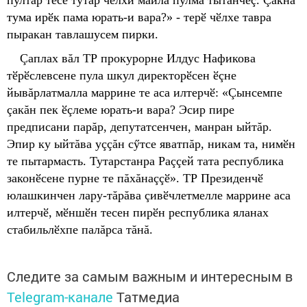
пултăр тесе тутар чӗлхи майлă пулма тытăнчӗç. Çакна
тума ирӗк пама юрать-и вара?» - терӗ чӗлхе тавра
пыракан тавлашусем пирки.
Çаплах вăл ТР прокурорне Илдус Нафикова
тӗрӗслевсене пула шкул директорӗсен ӗçне
йывăрлатмалла маррине те аса илтерчӗ: «Çынсемпе
çакăн пек ӗçлеме юрать-и вара? Эсир пире
предписани парăр, депутатсенчен, манран ыйтăр.
Эпир ку ыйтăва уççăн сӳтсе яватпăр, никам та, нимӗн
те пытармасть. Тутарстанра Раççей тата республика
законӗсене пурне те пăхăнаççӗ». ТР Президенчӗ
юлашкинчен лару-тăрăва çивӗчлетмелле маррине аса
илтерчӗ, мӗншӗн тесен пирӗн республика яланах
стабильлӗхпе палăрса тăнă.
Следите за самым важным и интересным в
Telegram-канале
Татмедиа