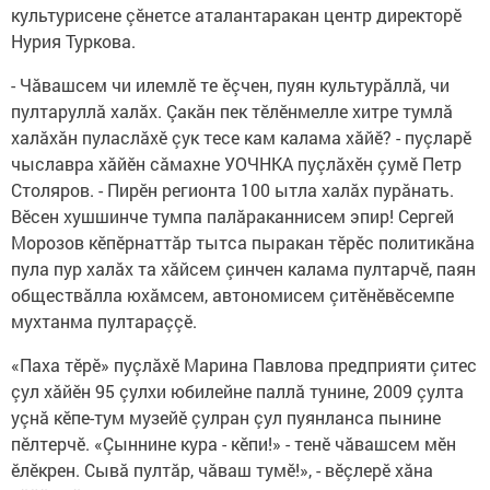
культурисене çӗнетсе аталантаракан центр директорӗ
Нурия Туркова.
- Чăвашсем чи илемлӗ те ӗçчен, пуян культурăллă, чи
пултаруллă халăх. Çакăн пек тӗлӗнмелле хитре тумлă
халăхăн пуласлăхӗ çук тесе кам калама хăйӗ? - пуçларӗ
чыславра хăйӗн сăмахне УОЧНКА пуçлăхӗн çумӗ Петр
Столяров. - Пирӗн регионта 100 ытла халăх пурăнать.
Вӗсен хушшинче тумпа палăраканнисем эпир! Сергей
Морозов кӗпӗрнаттăр тытса пыракан тӗрӗс политикăна
пула пур халăх та хăйсем çинчен калама пултарчӗ, паян
обществăлла юхăмсем, автономисем çитӗнӗвӗсемпе
мухтанма пултараççӗ.
«Паха тӗрӗ» пуçлăхӗ Марина Павлова предприяти çитес
çул хăйӗн 95 çулхи юбилейне паллă тунине, 2009 çулта
уçнă кӗпе-тум музейӗ çулран çул пуянланса пынине
пӗлтерчӗ. «Çыннине кура - кӗпи!» - тенӗ чăвашсем мӗн
ӗлӗкрен. Сывă пултăр, чăваш тумӗ!», - вӗçлерӗ хăна