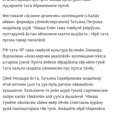
пуçарнипе тата йӗркеленипе пулчӗ.
Фестивале «Асанне арчинчен» коллекципе («Халăх
кӗвви» фирмăра çӗленӗскерсемпе) Татьяна Петрова
модельер уçрӗ. Чăваш Енӗн тава тивӗçлӗ ӳкерӳçин,
пултаруллă ăстан кӗписенче малти вырăнта - тӗрӗ тата
пусма-тавар пахалăхӗ.
РФ тата ЧР тава тивӗçлӗ культура ӗçченӗн Зинаида
Воронован «Ахах-мерчен аваллăхӗ» коллекцине пăхса
ытарма çукчӗ. Кунта ӗлӗкхи хӗрарăмпа хӗр кӗпи-тумӗ
тата хальхи модăпа çӗленисем пуç пулса тăчӗç.
Çӗнӗ Улхашри ăста, Татьяна Серебрякова модельер
ятне илтмен çын та çук пуль регион чăвашӗсен
хушшинче. Хальхинче те унăн шурă тумлă сарпикисене
залри халăх тăвăллăн алă çупса йышăнчӗ. Чăваш
тумӗпе чăнлăсем хăйне евӗр пӗчӗк спектакль-курăну
урлă паллаштарма тӗв тунă. Амăшӗпе хӗрӗ Маринăпа