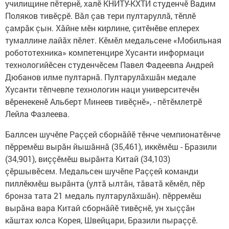
училищине пӗтернӗ, халӗ КНИТУ-КХТИ студенчӗ Вадим
Поляков тивӗçрӗ. Вăл çав тери пултаруллă, тӗплӗ
çамрăк çын. Хăйне мӗн кирлине, çитӗнӗве еплерех
тумаллине лайăх пӗлет. Кӗмӗл медальсене «Мобильная
робототехника» компетенцире Хусанти информаци
технологийӗсен студенчӗсем Павел Фадеевпа Андрей
Дюбанов илме пултарнă. Пултарулăхшăн медале
Хусанти тӗпчевпе технологин наци университечӗн
вӗренекенӗ Альберт Минеев тивӗçнӗ», - пӗтӗмлетрӗ
Лейла Фазлеева.
Баллсен шучӗпе Раççей сборнăйӗ тӗнче чемпионатӗнче
пӗрремӗш вырăн йышăннă (35,461), иккӗмӗш - Бразили
(34,901), виççӗмӗш вырăнта Китай (34,103)
çӗршывӗсем. Медальсен шучӗпе Раççей команди
пиллӗкмӗш вырăнта (ултă ылтăн, тăватă кӗмӗл, пӗр
бронза тата 21 медаль пултарулăхшăн). пӗрремӗш
вырăна вара Китай сборнăйӗ тивӗçнӗ, ун хыççăн
кăштах юлса Корея, Швейцари, Бразили пыраççӗ.