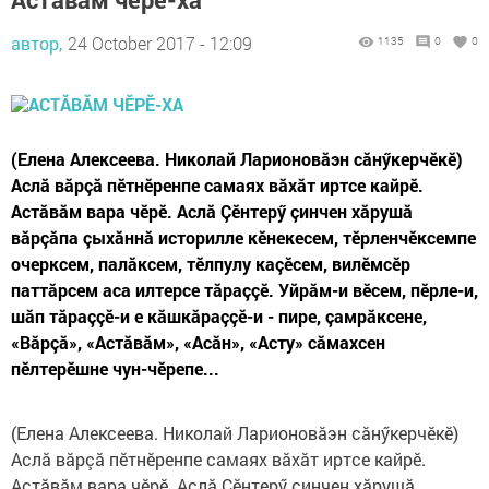
автор,
24 October 2017 - 12:09
1135
0
0
(Елена Алексеева. Николай Ларионовăэн сăнӳкерчӗкӗ)
Аслă вăрçă пӗтнӗренпе самаях вăхăт иртсе кайрӗ.
Астăвăм вара чӗрӗ. Аслă Çӗнтерӳ çинчен хăрушă
вăрçăпа çыхăннă историлле кӗнекесем, тӗрленчӗксемпе
очерксем, палăксем, тӗлпулу каçӗсем, вилӗмсӗр
паттăрсем аса илтерсе тăраççӗ. Уйрăм-и вӗсем, пӗрле-и,
шăп тăраççӗ-и е кăшкăраççӗ-и - пире, çамрăксене,
«Вăрçă», «Астăвăм», «Асăн», «Асту» сăмахсен
пӗлтерӗшне чун-чӗрепе...
(Елена Алексеева. Николай Ларионовăэн сăнӳкерчӗкӗ)
Аслă вăрçă пӗтнӗренпе самаях вăхăт иртсе кайрӗ.
Астăвăм вара чӗрӗ. Аслă Çӗнтерӳ çинчен хăрушă