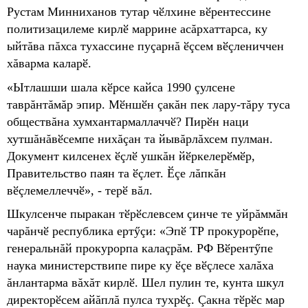
Рустам Минниханов тутар чӗлхине вӗрентессине
политизацилеме кирлӗ маррине асăрхаттарса, ку
ыйтăва пăхса тухассине пуçарнă ӗçсем вӗçлениччен
хăварма каларӗ.
«Ытлашши шала кӗрсе кайса 1990 çулсене
таврăнтăмăр эпир. Мӗншӗн çакăн пек лару-тăру туса
обществăна хумхантармаллаччӗ? Пирӗн наци
хутшăнăвӗсемпе нихăçан та йывăрлăхсем пулман.
Документ килсенех ӗçлӗ ушкăн йӗркелерӗмӗр,
Правительство паян та ӗçлет. Ӗçе лăпкăн
вӗçлемеллеччӗ», - терӗ вăл.
Шкулсенче пыракан тӗрӗслевсем çинче те уйрăммăн
чарăнчӗ республика ертӳçи: «Эпӗ ТР прокурорӗпе,
генеральнăй прокурорпа калаçрăм. РФ Вӗрентӳпе
наука министерствипе пире ку ӗçе вӗçлесе халăха
ăнлантарма вăхăт кирлӗ. Шел пулин те, кунта шкул
директорӗсем айăплă пулса тухрӗç. Çакна тӗрӗс мар