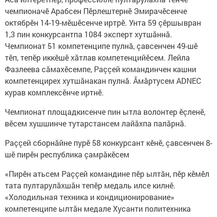
чемпионачӗ Арабсен Пӗрлештернӗ Эмирачӗсенче
октябрӗн 14-19-мӗшӗсенче иртрӗ. Унта 59 çӗршывран
1,3 пин конкурсантпа 1084 эксперт хутшăннă.
Чемпионат 51 компетенципе пулнă, çавсенчен 49-шӗ
тӗп, тепӗр иккӗшӗ хăтлав компетенцийӗсем. Лейла
Фазлеева сăмахӗсемпе, Раççей командинчен кашни
компетенцирех хутшăнакан пулнă. Ăмăртусем ADNEC
курав комплексӗнче иртнӗ.
Чемпионат площадкисенче пин ытла волонтер ӗçленӗ,
вӗсем хушшинче тутарстансем лайăхпа палăрнă.
Раççей сборнăйне пурӗ 58 конкурсант кӗнӗ, çавсенчен 8-
шӗ пирӗн республика çамрăкӗсем
«Пирӗн атьсем Раççей командине пӗр ылтăн, пӗр кӗмӗл
тата пултарулăхшăн тепӗр медаль илсе килнӗ.
«Холодильная техника и кондиционирование»
компетенципе ылтăн медале Хусанти политехника