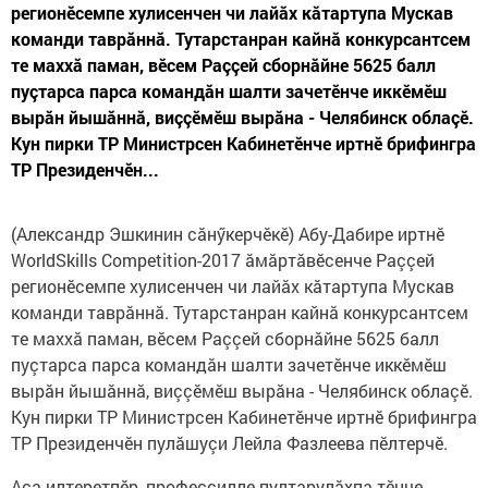
регионӗсемпе хулисенчен чи лайăх кăтартупа Мускав
команди таврăннă. Тутарстанран кайнă конкурсантсем
те маххă паман, вӗсем Раççей сборнăйне 5625 балл
пуçтарса парса командăн шалти зачетӗнче иккӗмӗш
вырăн йышăннă, виççӗмӗш вырăна - Челябинск облаçӗ.
Кун пирки ТР Министрсен Кабинетӗнче иртнӗ брифингра
ТР Президенчӗн...
(Александр Эшкинин сăнӳкерчӗкӗ) Абу-Дабире иртнӗ
WorldSkills Competition-2017 ăмăртăвӗсенче Раççей
регионӗсемпе хулисенчен чи лайăх кăтартупа Мускав
команди таврăннă. Тутарстанран кайнă конкурсантсем
те маххă паман, вӗсем Раççей сборнăйне 5625 балл
пуçтарса парса командăн шалти зачетӗнче иккӗмӗш
вырăн йышăннă, виççӗмӗш вырăна - Челябинск облаçӗ.
Кун пирки ТР Министрсен Кабинетӗнче иртнӗ брифингра
ТР Президенчӗн пулăшуçи Лейла Фазлеева пӗлтерчӗ.
Аса илтеретпӗр, профессилле пултарулăхпа тӗнче