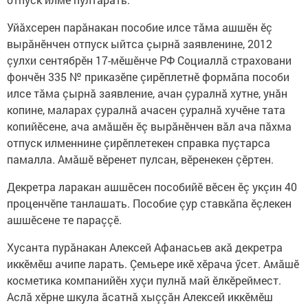
Уйăхсерен парăнакан пособие илсе тăма ашшӗн ӗç
вырăнӗнчен отпуск ыйтса çырнă заявленине, 2012
çулхи сентябрӗн 17-мӗшӗнче РФ Социаллă страховани
фончӗн 335 № приказӗпе çирӗплетнӗ формăпа пособи
илсе тăма çырнă заявление, ачан çуралнă хутне, унăн
копине, маларах çуралнă ачасен çуралнă хучӗне тата
копийӗсене, ача амăшӗн ӗç вырăнӗнчен вăл ача пăхма
отпуск илменнине çирӗплетекен справка пуçтарса
памалла. Амăшӗ вӗренет пулсан, вӗренекен çӗртен.
Декретра ларакан ашшӗсен пособийӗ вӗсен ӗç укçин 40
проценчӗпе танлашать. Пособие çур ставкăпа ӗçлекен
ашшӗсене те параççӗ.
Хусанта пурăнакан Алексей Афанасьев акă декретра
иккӗмӗш ачипе ларать. Çемьере икӗ хӗрача ӳсет. Амăшӗ
косметика компанийӗн хуçи пулнă май ӗлкӗреймест.
Аслă хӗрне шкула ăсатнă хыççăн Алексей иккӗмӗш