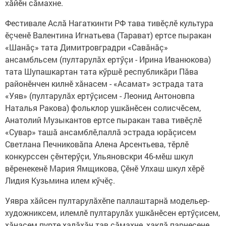
хăйӗн сăмахне.
Фестивале Аслă Нагаткинти РФ тава тивӗçлӗ культура
ӗçченӗ Валентина Игнатьева (Тарават) ертсе пыракан
«Шанăç» тата Димитровградри «Савăнăç»
ансамбльсем (пултарулăх ертӳçи - Ирина Иванюкова)
тата Шупашкартан тата кӳршӗ республикăри Пăва
районӗнчен килнӗ хăнасем - «Асамат» эстрада тата
«Уяв» (пултарулăх ертӳçисем - Леонид Антоновпа
Наталья Ракова) фольклор ушкăнӗсен солисчӗсем,
Анатолий Музыкантов ертсе пыракан тава тивӗçлӗ
«Сувар» ташă ансамблӗ,паллă эстрада юрăçисем
Светлана Печниковăпа Алена Арсентьева, тӗрлӗ
конкурссен çӗнтерӳçи, Ульяновскри 46-мӗш шкул
вӗренекенӗ Мария Ямщикова, Çӗнӗ Улхаш шкул хӗрӗ
Лидия Кузьмина илем кӳчӗç.
Уявра хăйсен пултарулăхӗпе паллаштарнă модельер-
художниксем, илемлӗ пултарулăх ушкăнӗсен ертӳçисем,
хăнасем пурте халăхăн тав сăмахне, хаклă парнесене,