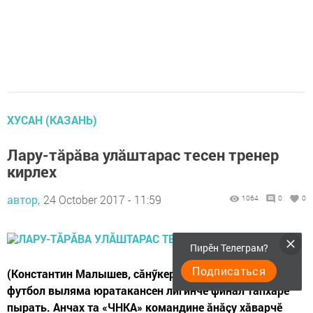
ХУСАН (КАЗАНЬ)
Лару-тăрăва улăштарас тесен тренер
кирлех
автор,
24 October 2017 - 11:59
1064
0
0
Пирӗн Телеграм?
Подписаться
(Константин Малышев, сăнӳкерчӗк авторăн)Хусанти
футбол выляма юратакансен лигинче финал тапхăрӗ
пырать. Анчах та «ЧНКА» командине ăнăçу хăварчӗ