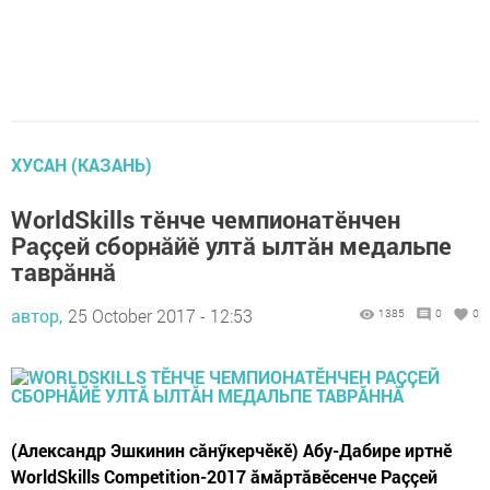
ХУСАН (КАЗАНЬ)
WorldSkills тӗнче чемпионатӗнчен
Раççей сборнăйӗ ултă ылтăн медальпе
таврăннă
автор,
25 October 2017 - 12:53
1385
0
0
(Александр Эшкинин сăнӳкерчӗкӗ) Абу-Дабире иртнӗ
WorldSkills Competition-2017 ăмăртăвӗсенче Раççей