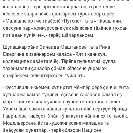
калăпларӗç. Тӗрӗ-эрешпе капăрлатнă, тӗрлӗ тӗслӗ
кӗпесене залри пӗчӗк çăлтăрсем тӳрех асăрхарӗç.
«Малашне иртме тивӗçлӗ «Путене» тата «Чăваш ачи,
сассуна пар» конкурссене çак кӗпесене тăхăнса тухсан
пит аван пулӗччӗ», - терӗç шăпăрлансем.
Шупашкар хăни Зинаида Маштанова тата Рина
Ежергина дизайнерсем халăха «Ялти каникул»
коллекципе савăнтарчӗç. Тӗрӗпе пуянлатнă, çулла
тăхăнмалли çанăсăр çăмăл кӗпесене уйрăмах
çамрăксем килӗштерессӗн туйăнать.
- Фестиваль иккӗмӗш хут иртет Чӗмпӗр çӗрӗ çинче. Унта
хутшăнма кăмăл тунисен ӗçӗсене хакласси çăмăл ӗç
мар. Паянхи пысăк уявшăн пурне те тав тăвас килет.
Уйрăм ăшă сăмаха чăваш культра пайӗн ертӳçи Ираида
Гаврилова тивӗçет. Унăн тӳпи кунта чăннипех те пысăк.
Модельерсене, ăста художниксене малашне те
ăнăçусем сунатпăр, - терӗ облаçри Нацисен