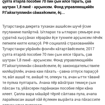
çулта ятарлă пособие 70 пин çын илсе тăрать, çав
шутран 1,8 пинӗ - арçынсем. Фонд управляющийӗн
Р.Гайзатуллинăн сăмахӗсемпе, ӗç...
Тутарстанра декрета тухакан ашшӗсен шучӗ ӳсме
пуçланине палăртнă. Ытларах та ытларах çемьере ача
çуратнă хыççăнах хӗрарăм ӗçе тухнипе арçынсем пӗчӗк
пепкепе килте юлаççӗ. РФ социаллă страхованийӗн
Тутарстанри уйрăмӗн фончӗн кăтартăвӗсемпе, 2017
çулта ятарлă пособие 70 пин çын илсе тăрать, çав
шутран 1,8 пинӗ - арçынсем. Фонд управляющийӗн
Р.Гайзатуллинăн сăмахӗсемпе, ӗç законодательствипе
килӗшӳллӗн, ачана кам пăхать - çавна отпуск параççӗ
те, вăл ашшӗ те, амăшӗ те, опекун та, ачан ытти тăванӗ
те пулма пултарать. Ачана пӗр вăхăтрах темиçе çын
пăхсан та, уйăхсерен парăнакан пособие пӗри кăна
илеет. Çапла вара мăшăрӗ тӗрлӗ сăлтава пула, ачапа
лараймасан ашшӗ хăй ӗçлекен вырăнта ача пăхассипе
отпуск илме пултарать.