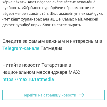
хӗрне пăхать. Апат пӗçерес енӗпе вӗсене асламăшӗ
пулăшать. «Хӗрӗмсен пурнăçӗнчи пӗр самантне те
вӗçертменрен савăнатăп. Шел, амăшӗн ун пек май çук»,
- тет кăшт хурланарах ача ашшӗ. Сăмах май, Алексей
декрет пурнăçӗ пирки блог та ертсе пырать.
Следите за самым важным и интересным в
Telegram-канале
Татмедиа
Читайте новости Татарстана в
национальном мессенджере MАХ:
https://max.ru/tatmedia
Перейти на страницу новости