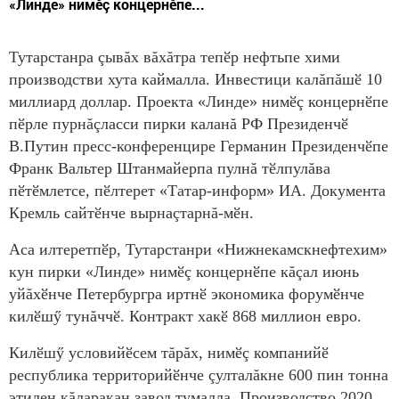
«Линде» нимӗç концернӗпе...
Тутарстанра çывăх вăхăтра тепӗр нефтьпе хими
производстви хута каймалла. Инвестици калăпăшӗ 10
миллиард доллар. Проекта «Линде» нимӗç концернӗпе
пӗрле пурнăçласси пирки каланă РФ Президенчӗ
В.Путин пресс-конференцире Германин Президенчӗпе
Франк Вальтер Штанмайерпа пулнă тӗлпулăва
пӗтӗмлетсе, пӗлтерет «Татар-информ» ИА. Документа
Кремль сайтӗнче вырнаçтарнă-мӗн.
Аса илтеретпӗр, Тутарстанри «Нижнекамскнефтехим»
кун пирки «Линде» нимӗç концернӗпе кăçал июнь
уйăхӗнче Петербургра иртнӗ экономика форумӗнче
килӗшӳ тунăччӗ. Контракт хакӗ 868 миллион евро.
Килӗшӳ условийӗсем тăрăх, нимӗç компанийӗ
республика территорийӗнче çулталăкне 600 пин тонна
этилен кăларакан завод тумалла. Производство 2020