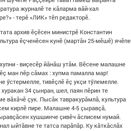
ература журналӗ те кăларма вăй-хал
ре?» - терӗ «ЛИК» тӗп редакторӗ.
 тата архив ӗçӗсен министрӗ Константин
льтура ӗçченӗсен кунӗ (мартăн 25-мӗшӗ) ячӗпе
 хупни - виçесӗр йăнăш утăм. Вӗсене малашне
ӗç ман пӗр сăмах : хупма памалла мар!
е ӳстермелле, тивӗçлӗ ӗç укçи тӳлемелле.
хуракан 34 çынран, шел, паян пӗрин те
е вăхăчӗ çук. Пысăк тавракурăмлă, культура
ем кирлӗ пире. Малашне 4-5 çыравçă,
Çыравçăсен хушшинче çивӗч ăслисем нумай.
нал ыйтăвне те татса парăпăр. Ку кăткăслăх