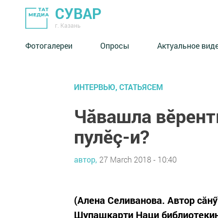
СУВАР
г. Казань
Фотогалереи
Опросы
Актуальное вид
ИНТЕРВЬЮ, СТАТЬЯСЕМ
Чăвашла вӗрент
пулӗç-и?
автор,
27 March 2018 - 10:40
(Алена Селиванова. Автор сăнӳ
Шупашкарти Наци библиотекин