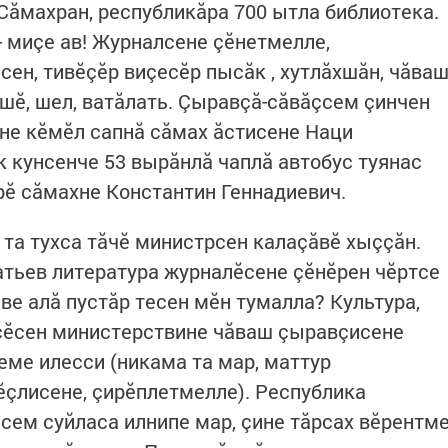
 Сăмахран, республикăра 700 ытла библиотека.
- миçе ав! Журналсене çӗнетмелле,
ен, тивӗçӗр виçесӗр пысăк , хутлăхшăн, чăва
ӗ, шел, ватăлать. Çыравçă-сăвăçсем çинчен
не кӗмӗл сапнă сăмах ăстисене Наци
к кунсенче 53 вырăнлă чаплă автобус туянас
ерӗ сăмахне Константин Геннадиевич.
та тухса тăчӗ министрсен калаçăвӗ хыççăн.
тьев литература журналӗсене çӗнӗрен чӗртсе
ве алă пустăр тесен мӗн тумалла? Культура,
ӗçӗсен министерствине чăваш çыравçисене
еме илесси (никама та мар, маттур
ӗçлисене, çирӗплетмелле). Республика
сем суйласа илнипе мар, çине тăрсах вӗрентм