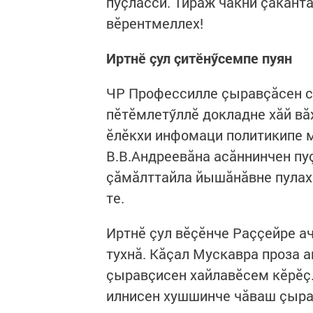
пуçласси. Тираж чакни çакăнт
вӗрентмеллех!
Иртн
ӗ
çул çит
ӗ
н
ӳ
семпе пуян
ЧР Профессилле çыравçăсен с
пӗтӗмлетӳллӗ докладне хăй вă
ӗлӗкхи инфомаци политикипе 
В.В.Андреевăна асăннинчен пуç
çăмăлттайла йышăнăвне пулах
те.
Иртнӗ çул вӗçӗнче Раççейре а
тухнă. Кăçал Мускавра проза а
çыравçисен хайлавӗсем кӗрӗç
илнисен хушшинче чăваш çыра