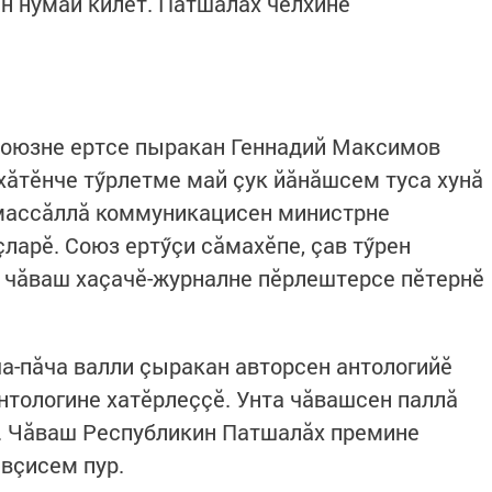
ан нумай килет. Патшалăх чӗлхине
оюзне ертсе пыракан Геннадий Максимов
хăтӗнче тӳрлетме май çук йăнăшсем туса хунă
массăллă коммуникацисен министрне
ларӗ. Союз ертӳçи сăмахӗпе, çав тӳрен
 чăваш хаçачӗ-журналне пӗрлештерсе пӗтернӗ
ча-пăча валли çыракан авторсен антологийӗ
нтологине хатӗрлеççӗ. Унта чăвашсен паллă
. Чăваш Республикин Патшалăх премине
вçисем пур.