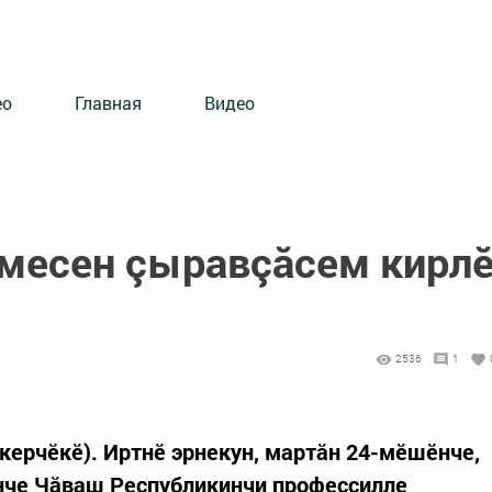
ео
Главная
Видео
месен çыравçăсем кирл
2536
1
керчӗкӗ). Иртнӗ эрнекун, мартăн 24-мӗшӗнче,
че Чăваш Республикинчи профессилле