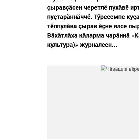
çыравçăсен черетлӗ пухăвӗ ирт
пуçтарăннăччӗ. Тӳресемпе куç
тӗлпулăва çырав ӗçне илсе пы
Вăхăтлăха кăларма чарăннă «Ка
культура)» журналсен...