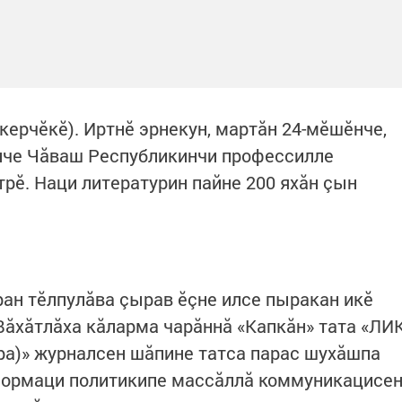
керчӗкӗ). Иртнӗ эрнекун, мартăн 24-мӗшӗнче,
че Чăваш Республикинчи профессилле
рӗ. Наци литературин пайне 200 яхăн çын
ан тӗлпулăва çырав ӗçне илсе пыракан икӗ
Вăхăтлăха кăларма чарăннă «Капкăн» тата «ЛИ
ура)» журналсен шăпине татса парас шухăшпа
формаци политикипе массăллă коммуникацисе