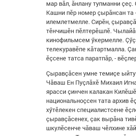
мар вăл, ăнлану тупманни çеç.
Кашни пӗр номер çырăнсан та 
илемлетмелле. Сирӗн, çыравçăс
тӗнчишӗн пӗлтерӗшлӗ. Чылайăш
кинофильмсем ӳкермелле. Çӳç
телекуравӗпе кăтартмалла. Çа
ӗçсене татса паратпăр, - вӗçл
Çыравçăсен умне темиçе ыйту 
Чăваш Ен Пуçлăхӗ Михаил Игна
ярасси çинчен калакан Килӗшӗ
национальноçсен тата архив 
хӳтӗлекен специалистсене ӗçл
çыравçăсенех, çак вырăна тив
шкулӗсенче чăваш чӗлхине хăй