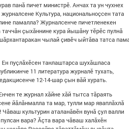
урав панă пичет министрӗ. Анчах та ун чухнех
н, журналсене Культура, национальноçсен тата
ллине памалла? Журналсенче пичетленекен
 таччăн çыхăннине кура йышăну тӗрӗс пулнă
шăрхантаракан чылай çивӗч ыйтăва татса пам
ш Ен пуçлăхӗсен танлаштарса шухăшласа
убликинче 11 литература журналӗ тухать,
Редакцисенче 12-14-шар çын вăй хурать.
Енчен те журнал хăйне хăй тытса тăраять
сене йăлăнмалла та мар, тулли мар яваплăхлă
 Чăваш культурин аталанăвӗн вунă çул валли
 пулсан вара? Ăçта вара чăваш халăхӗн
Çын шучӗпе Раççейре тăваттăмӗш вырăнта