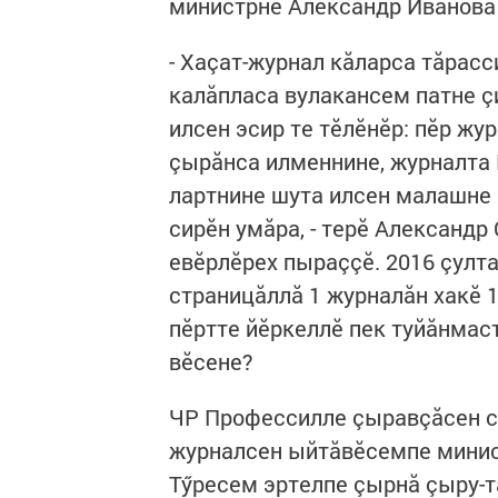
министрне Александр Иванова 
- Хаçат-журнал кăларса тăрасс
калăпласа вулакансем патне ç
илсен эсир те тӗлӗнӗр: пӗр жу
çырăнса илменнине, журналта
лартнине шута илсен малашне 
сирӗн умăра, - терӗ Александр
евӗрлӗрех пыраççӗ. 2016 çулта
страницăллă 1 журналăн хакӗ 1
пӗртте йӗркеллӗ пек туйăнмас
вӗсене?
ЧР Профессилле çыравçăсен с
журналсен ыйтăвӗсемпе минист
Тӳресем эртелпе çырнă çыру-т