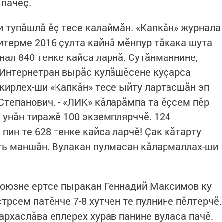
пачӗç.
и тупăшлă ӗç тесе калаймăн. «Капкăн» журнала
итерме 2016 çулта кайнă мӗнпур тăкака шута
рнал 840 тенке кайса ларнă. Сутăнманнине,
 Интернетран вырăс кулăшӗсене куçарса
кирлех-ши «Капкăн» тесе ыйту лартасшăн эп
 Степанович. - «ЛИК» кăларăмпа та ӗçсем пӗр
 унăн тиражӗ 100 экземплярччӗ. 124
 пин те 628 тенке кайса ларчӗ! Çак кăтарту
ть маншăн. Вулакан пулмасан кăлармаллах-ши
оюзне ертсе пыракан Геннадий Максимов ку
рсем патӗнче 7-8 хутчен те пулнине пӗлтерчӗ.
архаслăва еплерех хурав панине вуласа пачӗ.