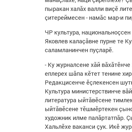
пыракан халăх валли виçӗ лит
çитереймесен - намăс мар-и пи
ЧР культура, национальноçсен
Яковлев калаçăвне пурне те Ку
саламланинчен пуçларӗ.
- Ку журналсене хăй вăхăтӗнче
еплерех шăпа кӗтет тенине хир
Редакцисенче ӗçлекенсен шутн
Культура министерствинче вăй 
литература ыйтăвӗсене тимлем
ыйтăвӗсене тӗшмӗртекен çынс
художник илме палăртатпăр. 
Хальлӗхе ваканси çук. Икӗ жур