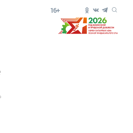
16+
ӗ
0