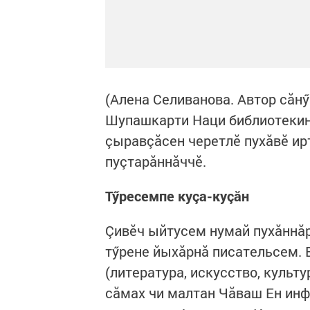
(Алена Селиванова. Автор сăнӳ
Шупашкарти Наци библиотекин
çыравçăсен черетлӗ пухăвӗ ирт
пуçтарăннăччӗ.
Т
ӳ
ресемпе куçа-куçăн
Çивӗч ыйтусем нумай пухăннăр
тӳрене йыхăрнă писательсем. 
(литература, искусство, культ
сăмах чи малтан Чăваш Ен ин