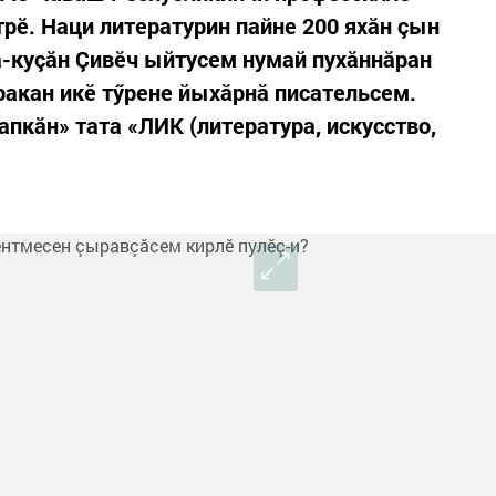
рӗ. Наци литературин пайне 200 яхăн çын
а-куçăн Çивӗч ыйтусем нумай пухăннăран
ракан икӗ тӳрене йыхăрнă писательсем.
пкăн» тата «ЛИК (литература, искусство,