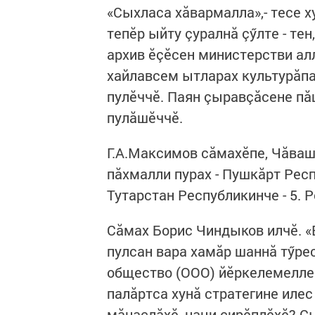
«Сыхласа хăвармалла»,- тесе х
тепӗр ыйту çуралнă çӳлте - те
архив ӗçӗсен министерстви а
хайлавсем ытларах культурăпа
пулӗччӗ. Паян çыравçăсене пă
пулăшӗччӗ.
Г.А.Максимов сăмахӗпе, Чăва
пăхмалли пурах - Пушкăрт Респ
Тутарстан Республикинче - 5. 
Сăмах Борис Чиндыков илчӗ. «
пулсан вара хамăр шаннă тӳре
общество (ООО) йӗркелемелле!
палăртса хунă стратегине илес
мăнаçлăхӗ, наци çирӗплӗхӗ? 