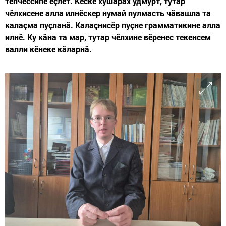
тӗпчессипе ӗçлет. Кӗске хушăрах удмурт, тутар
чӗлхисене алла илнӗскер нумай пулмасть чăвашла та
калаçма пуçланă. Калаçнисӗр пуçне грамматикине алла
илнӗ. Ку кăна та мар, тутар чӗлхине вӗренес текенсем
валли кӗнеке кăларнă.