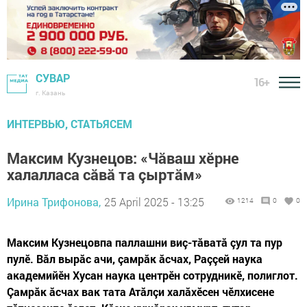
СУВАР
16+
г. Казань
ИНТЕРВЬЮ, СТАТЬЯСЕМ
Максим Кузнецов: «Чăваш хӗрне
халалласа сăвă та çыртăм»
Ирина Трифонова,
25 April 2025 - 13:25
1214
0
0
Максим Кузнецовпа паллашни виç-тăватă çул та пур
пулӗ. Вăл вырăс ачи, çамрăк ăсчах, Раççей наука
академийӗн Хусан наука центрӗн сотрудникӗ, полиглот.
Çамрăк ăсчах вак тата Атăлçи халăхӗсен чӗлхисене