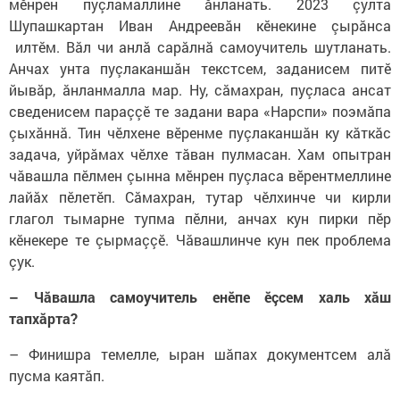
мӗнрен пуçламаллине ăнланать. 2023 çулта
Шупашкартан Иван Андреевăн кӗнекине çырăнса
илтӗм. Вăл чи анлă сарăлнă самоучитель шутланать.
Анчах унта пуçлаканшăн текстсем, заданисем питӗ
йывăр, ăнланмалла мар. Ну, сăмахран, пуçласа ансат
сведенисем параççӗ те задани вара «Нарспи» поэмăпа
çыхăннă. Тин чӗлхене вӗренме пуçлаканшăн ку кăткăс
задача, уйрăмах чӗлхе тăван пулмасан. Хам опытран
чăвашла пӗлмен çынна мӗнрен пуçласа вӗрентмеллине
лайăх пӗлетӗп. Сăмахран, тутар чӗлхинче чи кирли
глагол тымарне тупма пӗлни, анчах кун пирки пӗр
кӗнекере те çырмаççӗ. Чăвашлинче кун пек проблема
çук.
– Чăвашла самоучитель енӗпе ӗçсем халь хăш
тапхăрта?
– Финишра темелле, ыран шăпах документсем алă
пусма каятăп.