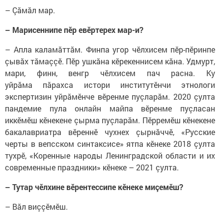
– Çăмăл мар.
– Марисеннипе пӗр евӗртерех мар-и?
– Апла каламăттăм. Финпа угор чӗлхисем пӗр-пӗринпе
çывăх тăмаççӗ. Пӗр ушкăна кӗрекеннисем кăна. Удмурт,
мари, финн, венгр чӗлхисем пач расна. Ку
уйрăма пăрахса истори институтӗнчи этнологи
экспертизин уйрăмӗнче вӗренме пуçларăм. 2020 çулта
пандемие пула онлайн майпа вӗренме пуçласан
иккӗмӗш кӗнекене çырма пуçларăм. Пӗрремӗш кӗнекене
бакалавриатра вӗреннӗ чухнех çырнăччӗ, «Русские
черты в вепсском синтаксисе» ятпа кӗнеке 2018 çулта
тухрӗ, «Коренные народы Ленинградской области и их
современные праздники» кӗнеке – 2021 çулта.
– Тутар чӗлхине вӗрентессипе кӗнеке миçемӗш?
– Вăл виççӗмӗш.