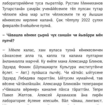
лабораторийӗнче туса пыратпăр. Рустам Минниханов
Тутарстанăн çамрăк ученăйӗсемпе тӗл пулсан тутар
чӗлхипе кăна мар ытти чӗлхесемпе те ку йышши
кӗнекесем кирлине каланă. Çак тӗлпулу 2022 çулхи
февралӗн 8-мӗшӗнче пулнă.
– Чăвашла кӗнеке çырнă чух саншăн чи йывăрри мӗн
пулчӗ?
– Мӗнле калас, хам вуласа тухнă кӗнекесенчен
сăмахсене апла та, капла та калама пултарни
ăнланмалла марччӗ. Ку енӗпе мана Александр Блинов,
Эдуард Фомин (Шупашкарти Культура институтӗнче
ӗçлет. – Авт.) пулăшса пычӗç. Чи кăткăс ыйтусене
Эдуард Лебедева параттăм. Ыйтусем нумайччӗ, тав
вӗсене чăтăмлăхшăн. Александр Блиновăн телеграмри
«Чăвашла вӗренер» каналне пăхса тăраттăм. Тепри
Павел Желтов. Алексей Арзамазов ăна пирӗн
лабораторие ӗçлеме илесшӗн. Вăл чăваш, лингвист.