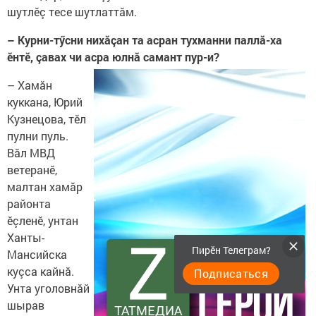
шутлӗç тесе шутлаттăм.
– Курни-тӳсни нихăçан та асран тухманни паллă-ха
ӗнтӗ, çавах чи асра юлнă самант пур-и?
– Хамăн
куккана, Юрий
Кузнецова, тӗл
пулни пуль.
Вăл МВД
ветеранӗ,
малтан хамăр
районта
ӗçленӗ, унтан
Ханты-
Пирӗн Телеграм?
Мансийска
куçса кайнă.
Подписаться
Унта уголовнăй
шырав