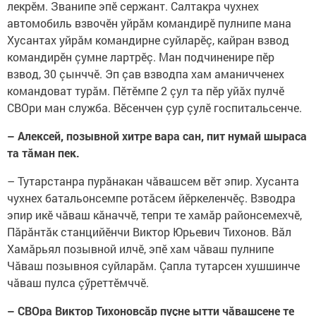
лекрӗм. Званипе эпӗ сержант. Салтакра чухнех
автомобиль взвочӗн уйрăм командирӗ пулнипе мана
Хусантах уйрăм командирне суйларӗç, кайран взвод
командирӗн çумне лартрӗç. Ман подчиненире пӗр
взвод, 30 çынччӗ. Эп çав взводпа хам аманичченех
командоват турăм. Пӗтӗмпе 2 çул та пӗр уйăх пулчӗ
СВОри ман служба. Вӗсенчен çур çулӗ госпитальсенче.
– Алексей, позывной хитре вара сан, пит нумай шыраса
та тăман пек.
– Тутарстанра пурăнакан чăвашсем вӗт эпир. Хусанта
чухнех батальонсемпе ротăсем йӗркеленчӗç. Взводра
эпир икӗ чăваш кăначчӗ, тепри те хамăр районсемехчӗ,
Пăрăнтăк станцийӗнчи Виктор Юрьевич Тихонов. Вăл
Хамăрьял позывной илчӗ, эпӗ хам чăваш пулнипе
Чăваш позывноя суйларăм. Çапла тутарсен хушшинче
чăваш пулса çӳреттӗмччӗ.
– СВОра Виктор Тихоновсăр пуçне ытти чăвашсене те