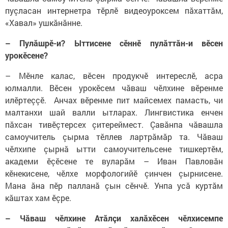
пуçласан интернетра тӗрлӗ видеоуроксем пăхаттăм,
«Хавал» ушкăнăнне.
– Пулăшрӗ-и? Ыттисене сӗннӗ пулăттăн-и вӗсен
урокӗсене?
– Мӗнле калас, вӗсен продукчӗ интереслӗ, асра
юлмалли. Вӗсен урокӗсем чăваш чӗлхине вӗренме
илӗртеççӗ. Анчах вӗренме пит майсемех памасть, чи
малтанхи шай валли ытларах. Лингвистика енчен
пăхсан тивӗçтерсех çитереймест. Çавăнпа чăвашла
самоучитель çырма тӗллев лартрăмăр та. Чăваш
чӗлхипе çырнă ытти самоучительсене тишкертӗм,
академи ӗçӗсене те вуларăм – Иван Павловăн
кӗнекисене, чӗлхе морфологийӗ çинчен çырнисене.
Мана ăна пӗр палланă çын сӗнчӗ. Унпа усă куртăм
кăштах хам ӗçре.
– Чăваш чӗлхине Атăлçи халăхӗсен чӗлхисемпе