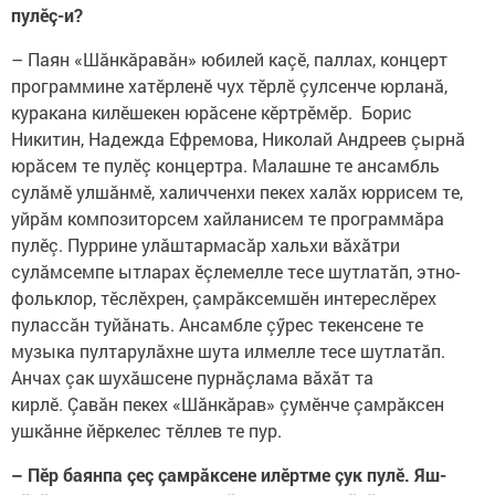
пулӗç-и?
– Паян «Шăнкăравăн» юбилей каçӗ, паллах, концерт
программине хатӗрленӗ чух тӗрлӗ çулсенче юрланă,
куракана килӗшекен юрăсене кӗртрӗмӗр. Борис
Никитин, Надежда Ефремова, Николай Андреев çырнă
юрăсем те пулӗç концертра. Малашне те ансамбль
сулăмӗ улшăнмӗ, халичченхи пекех халăх юррисем те,
уйрăм композиторсем хайланисем те программăра
пулӗç. Пуррине улăштармасăр хальхи вăхăтри
сулăмсемпе ытларах ӗçлемелле тесе шутлатăп, этно-
фольклор, тӗслӗхрен, çамрăксемшӗн интереслӗрех
пулассăн туйăнать. Ансамбле çӳрес текенсене те
музыка пултарулăхне шута илмелле тесе шутлатăп.
Анчах çак шухăшсене пурнăçлама вăхăт та
кирлӗ. Çавăн пекех «Шăнкăрав» çумӗнче çамрăксен
ушкăнне йӗркелес тӗллев те пур.
– Пӗр баянпа çеç çамрăксене илӗртме çук пулӗ. Яш-