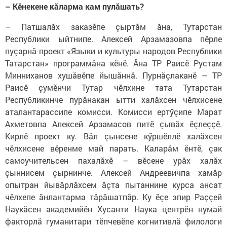
– Кӗнекене кăларма кам пулăшать?
– Патшалăх заказӗпе çыртăм ăна, Тутарстан
Республики ыйтнипе. Алексей Арзамазовпа пӗрле
пуçарнă проект «Языки и культуры народов Республики
Татарстан» программăна кӗнӗ. Ăна ТР Раисӗ Рустам
Минниханов хушăвӗпе йышăннă. Пурнăçлаканӗ – ТР
Раисӗ çумӗнчи Тутар чӗлхине тата Тутарстан
Республикинче пурăнакан ытти халăхсен чӗлхисене
аталантарассипе комисси. Комисси ертӳçипе Марат
Ахметовпа Алексей Арзамасов питӗ çывăх ӗçлеççӗ.
Кирлӗ проект ку. Вăл çынсене кӳршӗллӗ халăхсен
чӗлхисене вӗренме май парать. Каларăм ӗнтӗ, çак
самоучительсен пахалăхӗ – вӗсене урăх халăх
çыннисем çырнинче. Алексей Андреевичпа хамăр
опытран йывăрлăхсем ăçта пытаннине курса ансат
чӗлхепе ăнлантарма тăрăшатпăр. Ку ӗçе эпир Раççей
Наукăсен академийӗн Хусанти Наука центрӗн нумай
факторлă гуманитари тӗпчевӗпе когнитивлă филологи