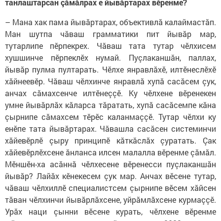
танлаштарсан çăмăлрах е йывăртарах вӗренме?
– Мана хак пама йывăртарах, объективлă калаймастăп.
Ман шутпа чăваш грамматики пит йывăр мар,
тутарлипе пӗрпекрех. Чăваш тата тутар чӗлхисем
хушшинче пӗрпеклӗх нумай. Пуçлаканшăн, паллах,
йывăр пулма пултарать. Чӗлхе янравлăхӗ, илтӗнеслӗхӗ
хăйнеевӗр. Чăваш чӗлхинче янравлă хупă сасăсем çук,
анчах сăмахсенче илтӗнеççӗ. Ку чӗлхене вӗренекен
умне йывăрлăх кăларса тăратать, хупă сасăсемпе кăна
çырнипе сăмахсем тӗрӗс каланмаççӗ. Тутар чӗлхи ку
енӗпе тата йывăртарах. Чăвашла сасăсен системинчи
хăйевӗрлӗ çыру принципӗ кăткăслăх çуратать. Çак
хăйевӗрлӗхсене ăнланса илсен малалла вӗренме çăмăл.
Мӗншӗн-ха асăннă чӗлхесене вӗренесси пуçлаканшăн
йывăр? Лайăх кӗнекесем çук мар. Анчах вӗсене тутар,
чăваш чӗлхиллӗ специалистсем çырнипе вӗсем хăйсен
тăван чӗлхинчи йывăрлăхсене, уйрăмлăхсене курмаççӗ.
Урăх наци çынни вӗсене курать, чӗлхене вӗренме