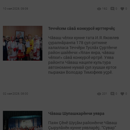
10 мая 2026, 09:09
162
0
0
Теччӗсем сăвă конкурсӗ ирттерчӗç
Чăваш чӗлхи кунне тата И.Я.Яковлев
çуралнăранпа 178 çул çитнине
халалласа Теччӗри Туслăх Çуртӗнче
район шайӗнчи «Ялан янра, чăваш
чӗлхи!» сăвă конкурсӗ иртрӗ. Уява
районти Чăваш наципе культура
автономине нумай çул хушши ертсе
пыракан Володар Тимофеев уçрӗ.
02 мая 2026, 08:00
201
0
0
Чăваш Шупашкарĕнчи уявра
Паян Çĕнĕ Шуçăм районĕнче Чăваш
Çырулăхĕн кунне уявларĕç. “Сувар”