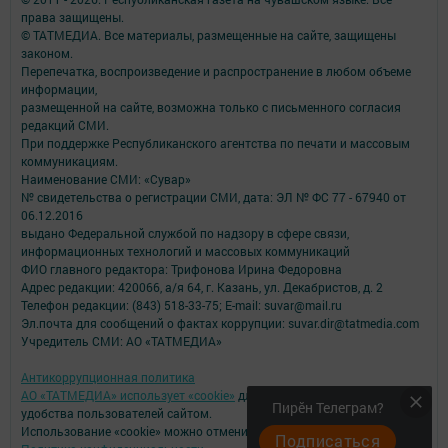
права защищены.
© ТАТМЕДИА. Все материалы, размещенные на сайте, защищены
законом.
Перепечатка, воспроизведение и распространение в любом объеме
информации,
размещенной на сайте, возможна только с письменного согласия
редакций СМИ.
При поддержке Республиканского агентства по печати и массовым
коммуникациям.
Наименование СМИ: «Сувар»
№ свидетельства о регистрации СМИ, дата: ЭЛ № ФС 77 - 67940 от
06.12.2016
выдано Федеральной службой по надзору в сфере связи,
информационных технологий и массовых коммуникаций
ФИО главного редактора: Трифонова Ирина Федоровна
Адрес редакции: 420066, а/я 64, г. Казань, ул. Декабристов, д. 2
Телефон редакции: (843) 518-33-75; E-mail: suvar@mail.ru
Эл.почта для сообщений о фактах коррупции: suvar.dir@tatmedia.com
Учредитель СМИ: АО «ТАТМЕДИА»
Антикоррупционная политика
АО «ТАТМЕДИА» использует «cookie»
для персонализации сервисов и
Пирӗн Телеграм?
удобства пользователей сайтом.
Использование «cookie» можно отменить в настройках браузера.
Подписаться