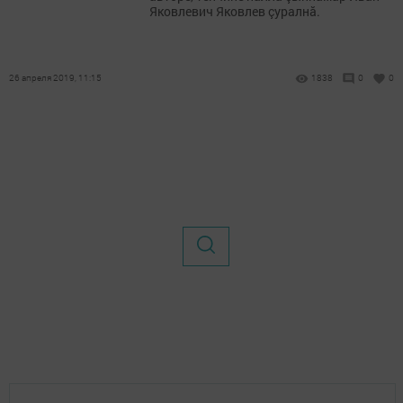
Яковлевич Яковлев çуралнă.
26 апреля 2019, 11:15
1838
0
0