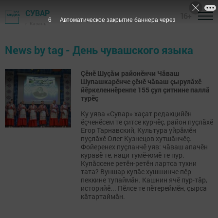
СУВАР
16+
5
Автоматическое закрытие баннера через
г. Казань
News by tag - День чувашского языка
Çӗнӗ Шуçăм районӗнчи Чăваш
Шупашкарӗнче çӗнӗ чăваш çырулăхӗ
йӗркеленнӗренпе 155 çул çитнине паллă
турӗç
Ку уява «Сувар» хаçат редакцийӗн
ӗçченӗсем те çитсе курчӗç, район пуçлăхӗ
Егор Тарнавский, Культура уйрăмӗн
пуçлăхӗ Олег Кузнецов хутшăнчӗç.
Фойеренех пуçланчӗ уяв: чăваш апачӗн
куравӗ те, наци тумӗ-юмӗ те пур.
Купăссене ретӗн-ретӗн лартса тухни
тата? Вуншар купăс хушшинче пӗр
пеккине тупаймăн. Кашнин ячӗ пур-тăр,
историйӗ... Пӗлсе те пӗтереймӗн, çырса
кăтартаймăн.