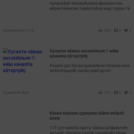
пуласлăхӗ чӗлхеçӗсемпе филологсен,
вӗрентекенсен тивӗçӗ кăна мар, пурин те.
24 апреля 2020, 11:19
1234
0
0
Хусанти чăваш ансамбльне 1-мӗш
каналпа кăтартрӗç
Кашни çул Хусан çывăхӗнчи Никольское
ялӗнче вырăс халăх уявӗ иртет
04 мая 2019, 09:40
1727
0
0
Кăнна Кушкин çуркунне хăйне евӗрлӗ
илем
171 çул каялла кунта чăваш алфавичӗн
авторӗ, тӗнчипе паллă çыннăмăр Иван