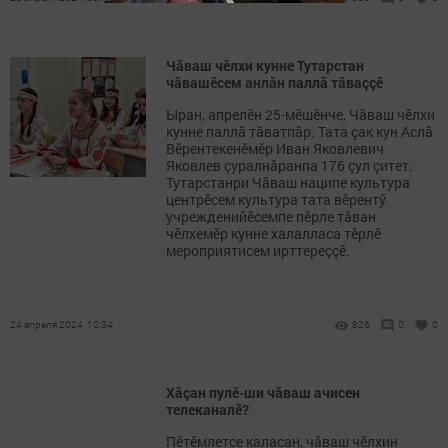
Чăваш чӗлхи кунне Тутарстан
чăвашӗсем анлăн паллă тăваççӗ
Ыран, апрелӗн 25-мӗшӗнче, Чăваш чӗлхи
кунне паллă тăватпăр. Тата çак кун Аслă
Вӗрентекенӗмӗр Иван Яковлевич
Яковлев çуралнăранпа 176 çул çитет.
Тутарстанри Чăваш наципе культура
центрӗсем культура тата вӗрентӳ
учрежденийӗсемпе пӗрле тăван
чӗлхемӗр кунне халалласа тӗрлӗ
мероприятисем ирттереççӗ.
24 апреля 2024, 10:34
826
0
0
Хăçан пулӗ-ши чăваш ачисен
телеканалӗ?
Пӗтӗмлетсе каласан, чăваш чӗлхин