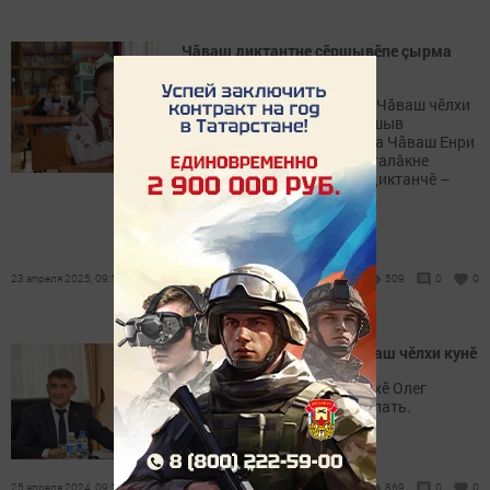
Чăваш диктантне çӗршывӗпе çырма
пулать
Паян, апрелӗн 23-мӗшӗнче Чăваш чĕлхи
кунне, Раççейри Тăван çĕршыв
хӳтĕлевçин çулталăкне тата Чăваш Енри
Çĕнтерӳпе патриотлăх çулталăкне
халалланă «Пĕтĕм чăваш диктанчĕ –
2025» вĕренӳ акцийĕ иртет.
23 апреля 2025, 09:18
509
0
0
Ака уйăхĕн 25-мĕшĕ – Чăваш чĕлхи кунĕ
Чăваш Республикин Пуçлăхӗ Олег
Николаев уяв ячĕпе саламлать.
25 апреля 2024, 09:12
869
0
0