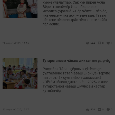
кунне уявлатпăр. Çак кун пирӗн Аслӑ
Вӗрентекенӗмӗр Иван Яковлевич
Яковлев çуралнӑ. «Пӗр чӗлхе – пӗр ӑс,
икӗ чӗлхе – икӗ ӑс», – тенӗ вӑл. Тӑван
чӗлхепе пӗрле вырӑс чӗлхине те лайăх
пӗлмелле.
25 апреля 2025, 11:16
544
0
0
Тутарстансем чӑваш диктантне ҫырчӗҫ
Раççейри Тăван çĕршыв хӳтĕлевçин
çулталăкне тата Чăваш Енри Çĕнтерӳпе
патриотлăх çулталăкне халалланă
«Пĕтĕм чăваш диктанчĕ – 2025» акцие
Тутарстанри чӑваш шкулӗсем хастар
хутшӑнчӗҫ.
23 апреля 2025, 19:17
506
0
0