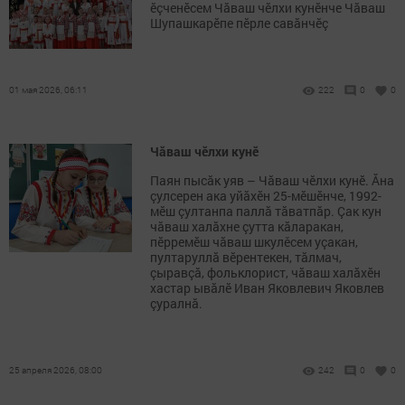
ĕçченĕсем Чăваш чĕлхи кунĕнче Чăваш
Шупашкарĕпе пĕрле савăнчĕç
01 мая 2026, 06:11
222
0
0
Чăваш чĕлхи кунĕ
Паян пысăк уяв – Чăваш чĕлхи кунĕ. Ăна
çулсерен ака уйăхĕн 25-мĕшĕнче, 1992-
мĕш çултанпа паллă тăватпăр. Çак кун
чăваш халăхне çутта кăларакан,
пӗрремĕш чăваш шкулěсем уçакан,
пултаруллă вӗрентекен, тăлмач,
çыравçӑ, фольклорист, чăваш халăхӗн
хастар ывăлӗ Иван Яковлевич Яковлев
çуралнă.
25 апреля 2026, 08:00
242
0
0