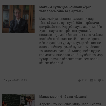
Максим Кузнецов: «Чăваш хӗрне
халалласа сăвă та çыртăм»
Максим Кузнецовпа паллашни виç-
тăватă çул та пур пулӗ. Вăл вырăс ачи,
çамрăк ăсчах, Раççей наука академийӗн
Хусан наука центрӗн сотрудникӗ,
полиглот. Çамрăк ăсчах вак тата Атăлçи
халăхӗсен чӗлхисене тӗпчессипе ӗçлет.
Кӗске хушăрах удмурт, тутар чӗлхисене
алла илнӗскер нумай пулмасть чăвашла
та калаçма пуçланă. Калаçнисӗр пуçне
грамматикине алла илнӗ. Ку кăна та мар,
тутар чӗлхине вӗренес текенсем валли
кӗнеке кăларнă.
25 апреля 2025, 13:25
1211
0
0
Манас марччӗ чӑваш чӗлхине!
Апрелӗн 25-мӗшӗнче эпир Чăваш чӗлхи