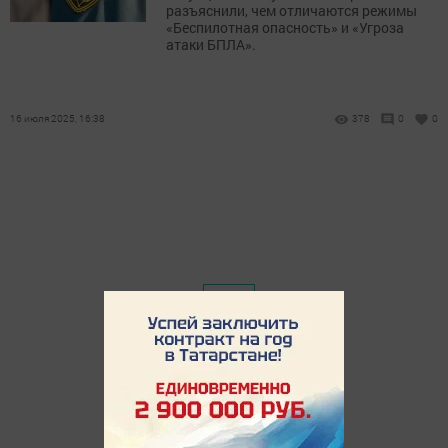
разъяснили, чем отличаются режимы
«Беспилотная опасность» и «Угроза
атаки БПЛА».
16 июля 2025, 16:38
378
0
0