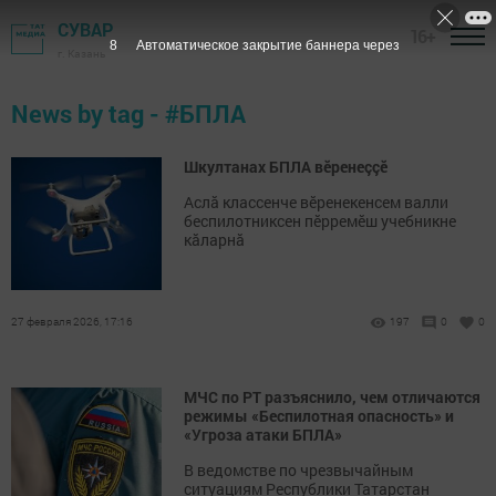
СУВАР
16+
8
Автоматическое закрытие баннера через
г. Казань
News by tag - #БПЛА
Шкултанах БПЛА вӗренеççӗ
Аслӑ классенче вӗренекенсем валли
беспилотниксен пӗрремӗш учебникне
кӑларнӑ
27 февраля 2026, 17:16
197
0
0
МЧС по РТ разъяснило, чем отличаются
режимы «Беспилотная опасность» и
«Угроза атаки БПЛА»
В ведомстве по чрезвычайным
ситуациям Республики Татарстан