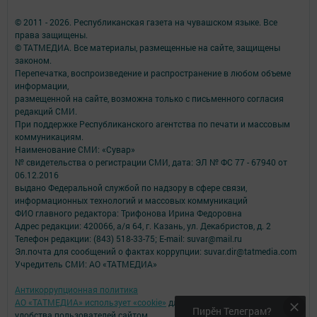
© 2011 - 2026. Республиканская газета на чувашском языке. Все
права защищены.
© ТАТМЕДИА. Все материалы, размещенные на сайте, защищены
законом.
Перепечатка, воспроизведение и распространение в любом объеме
информации,
размещенной на сайте, возможна только с письменного согласия
редакций СМИ.
При поддержке Республиканского агентства по печати и массовым
коммуникациям.
Наименование СМИ: «Сувар»
№ свидетельства о регистрации СМИ, дата: ЭЛ № ФС 77 - 67940 от
06.12.2016
выдано Федеральной службой по надзору в сфере связи,
информационных технологий и массовых коммуникаций
ФИО главного редактора: Трифонова Ирина Федоровна
Адрес редакции: 420066, а/я 64, г. Казань, ул. Декабристов, д. 2
Телефон редакции: (843) 518-33-75; E-mail: suvar@mail.ru
Эл.почта для сообщений о фактах коррупции: suvar.dir@tatmedia.com
Учредитель СМИ: АО «ТАТМЕДИА»
Антикоррупционная политика
АО «ТАТМЕДИА» использует «cookie»
для персонализации сервисов и
Пирӗн Телеграм?
удобства пользователей сайтом.