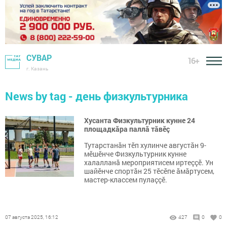
СУВАР
16+
г. Казань
News by tag - день физкультурника
Хусанта Физкультурник кунне 24
площадкăра паллă тăвӗç
Тутарстанăн тӗп хулинче августăн 9-
мӗшӗнче Физкультурник кунне
халалланă мероприятисем иртеççӗ. Ун
шайӗнче спортăн 25 тӗсӗпе ăмăртусем,
мастер-классем пулаççӗ.
07 августа 2025, 16:12
427
0
0