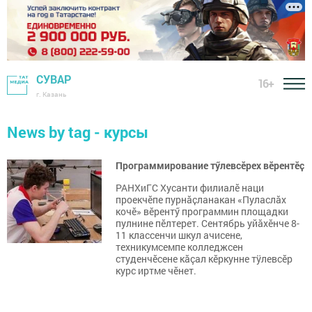
СУВАР
16+
г. Казань
News by tag - курсы
Программирование тӳлевсӗрех вӗрентӗҫ
РАНХиГС Хусанти филиалӗ наци
проекчĕпе пурнӑҫланакан «Пуласлӑх
кочӗ» вӗрентӳ программин площадки
пулнине пĕлтерет. Сентябрь уйӑхӗнче 8-
11 классенчи шкул ачисене,
техникумсемпе колледжсен
студенчӗсене кăçал кĕркунне тÿлевсĕр
курс иртме чĕнет.