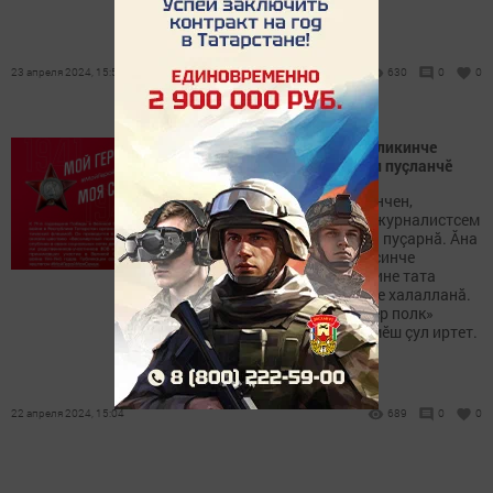
23 апреля 2024, 15:50
630
0
0
Паянтан Тутарстан Республикинче
#МойГеройМояСемья акци пуçланчӗ
Паянтан, апрелӗн 22-мӗшӗнчен,
Тутарстан Республикинчи журналистсем
#МойГеройМояСемья акци пуçарнă. Ăна
Тăван çӗршывăн Аслă вăрçинче
çӗнтернӗренпе 79 çул çитнине тата
Раççейри Çемье çулталăкне халалланă.
Асăннă флешмоб «Вилӗмсӗр полк»
онлайн-акципе пӗрле иккӗмӗш çул иртет.
22 апреля 2024, 15:04
689
0
0