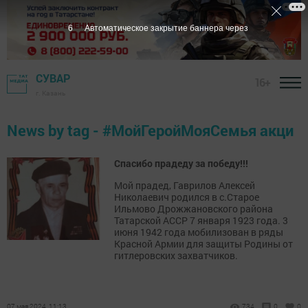
6
Автоматическое закрытие баннера через
СУВАР
16+
г. Казань
News by tag - #МойГеройМояСемья акци
Спасибо прадеду за победу!!!
Мой прадед, Гаврилов Алексей
Николаевич родился в с.Старое
Ильмово Дрожжановского района
Татарской АССР 7 января 1923 года. 3
июня 1942 года мобилизован в ряды
Красной Армии для защиты Родины от
гитлеровских захватчиков.
07 мая 2024, 11:13
734
0
0