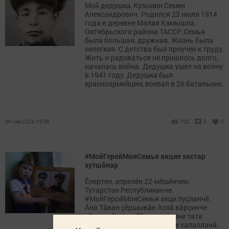
Мой дедушка, Кузьмин Семен
Александрович. Родился 23 июля 1914
года в деревне Малая Камышла,
Октябрьского района ТАССР. Семья
была большая, дружная. Жизнь была
нелегкая. С детства был приучен к труду.
Жить и радоваться не пришлось долго,
началась война. Дедушка ушел на войну
в 1941 году. Дедушка был
красноармейцем, воевал в 26 батальоне.
06 мая 2024, 10:36
702
0
0
#МойГеройМояСемья акцие хастар
хутшăнар
Ӗнертен, апрелӗн 22-мӗшӗнчен,
Тутарстан Республикинче
#МойГеройМояСемья акци пуçланчӗ.
Ăна Тăван çӗршывăн Аслă вăрçинче
çӗнтернӗренпе 79 çул çитнине тата
Раççейри Çемье çулталăкне халалланă.