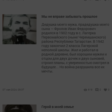
Мы не вправе забывать прошлое
Дедушка моего мужа, прадедушка моего
сына — Фролов Иван Федорович
родился в 1902 году в с. Лагерка
Первомайского (ныне Черемшанского)
района Республики Татарстан. В 1942
году закончил 2 класса Лагерской
неполной школы. Жил и работал в
родной деревне, был хорошим мужем и
отцом для двух дочек и двух сыновей,
строил планы, с уверенностью смотрел в
будущее... Но война разрушила все их
мечты.
07 мая 2024, 09:37
618
0
0
Герой в моей семье