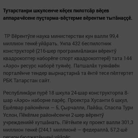
Тутарстанри шкулсенче кӗçех пилотсăр вӗçев
аппарачӗсене пуçтарма-вӗçтерме вӗрентме тытăнаççӗ.
ТР Вӗрентӳпе наука министерстви кун валли 99,4
миллион тенкӗ уйăрать. Унпа 432 беспилотник
конструкторӗ (216-шер программăлакан вӗрентӳ
квадрокоптер наборӗпе спорт квадрокоптерӗ) тата 144
«Аэро» ресурс наборӗ туянӗç. Патшалăх туянăвӗн
порталӗнче тендер вырнаçтарнă та ӗнтӗ тесе пӗлтертет
РБК Татарстан сайт.
Республикăри пурӗ 18 шкула 24-шар конструкторпа 8-
шар «Аэро» наборне парӗç. Проектра Хусанти 6 шкул,
Ешӗлвар районӗнчи — 5, Çырчалли, Лайăш, Спаспа Тури
Услон, Пӗкӗлме районӗсенчи 2-шер вӗрентӳ
учрежденийӗ хутшăнать. Пӗтӗмпе ку проект валли 301,3
миллион тенкӗ (244,1 миллионӗ — федераллă, 57,2-шӗ
регион бюджетӗнчен) уйăрӗç.