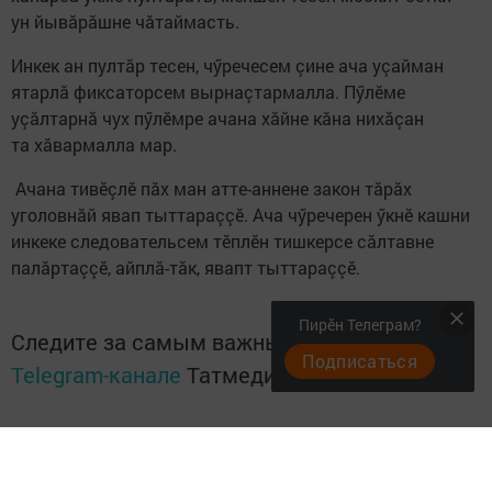
ун йывăрăшне чăтаймасть.
Инкек ан пултăр тесен, чӳречесем çине ача уçайман
ятарлă фиксаторсем вырнаçтармалла. Пӳлӗме
уçăлтарнă чух пӳлӗмре ачана хăйне кăна нихăçан
та хăвармалла мар.
Ачана тивӗçлӗ пăх ман атте-аннене закон тăрăх
уголовнăй явап тыттараççӗ. Ача чӳречерен ӳкнӗ кашни
инкеке следовательсем тӗплӗн тишкерсе сăлтавне
палăртаççӗ, айплă-тăк, явапт тыттараççӗ.
Пирӗн Телеграм?
Следите за самым важным и интересным в
Подписаться
Telegram-канале
Татмедиа
Читайте новости Татарстана в
национальном мессенджере MАХ: