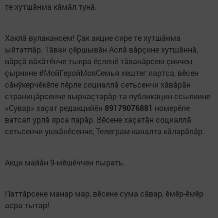
те хутшăнма кăмăл тунă.
Хаклă вулакансем! Çак акцие сире те хутшăнма
ыйтатпăр. Тăван çӗршывăн Аслă вăрçине хутшăннă,
вăрçă вăхăтӗнче тылра ӗçленӗ тăванăрсем çинчен
çырнине #МойГеройМояСемья хештег лартса, вӗсен
сăнӳкерчӗкӗпе пӗрле социаллă сетьсенчи хăвăрăн
страницăрсенче вырнаçтарăр та публикацин ссылкине
«Сувар» хаçат редакцийӗн
89179076881
номерӗпе
ватсап урлă ярса парăр. Вӗсене хаçатăн социаллă
сетьсенчи ушкăнӗсенче, Телеграм-каналта кăларăпăр.
Акци майăн 9-мӗшӗччен пырать.
Паттăрсене манар мар, вӗсене сума сăвар, ӗмӗр-ӗмӗр
асра тытар!