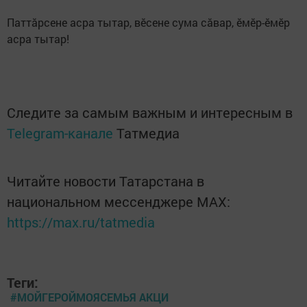
Паттăрсене асра тытар, вӗсене сума сăвар, ӗмӗр-ӗмӗр
асра тытар!
Следите за самым важным и интересным в
Telegram-канале
Татмедиа
Читайте новости Татарстана в
национальном мессенджере MАХ:
https://max.ru/tatmedia
Теги:
#МОЙГЕРОЙМОЯСЕМЬЯ АКЦИ