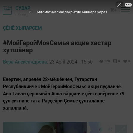
СУВАР
16+
4
Автоматическое закрытие баннера через
г. Казань
ÇӖНӖ ХЫПАРСЕМ
#МойГеройМояСемья акцие хастар
хутшăнар
Вера Александрова,
23 April 2024 - 15:50
628
0
0
Ӗнертен, апрелӗн 22-мӗшӗнчен, Тутарстан
Республикинче #МойГеройМояСемья акци пуçланчӗ.
Ăна Тăван çӗршывăн Аслă вăрçинче çӗнтернӗренпе 79
çул çитнине тата Раççейри Çемье çулталăкне
халалланă.