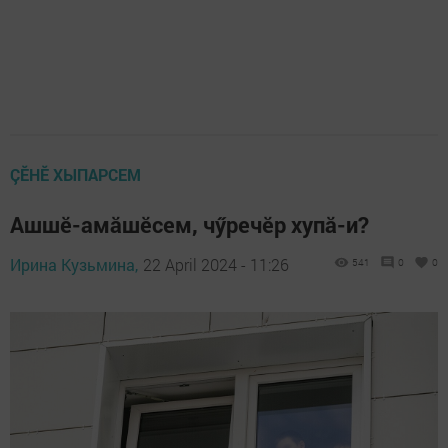
ÇӖНӖ ХЫПАРСЕМ
Ашшӗ-амăшӗсем, чӳречӗр хупă-и?
Ирина Кузьмина,
22 April 2024 - 11:26
541
0
0