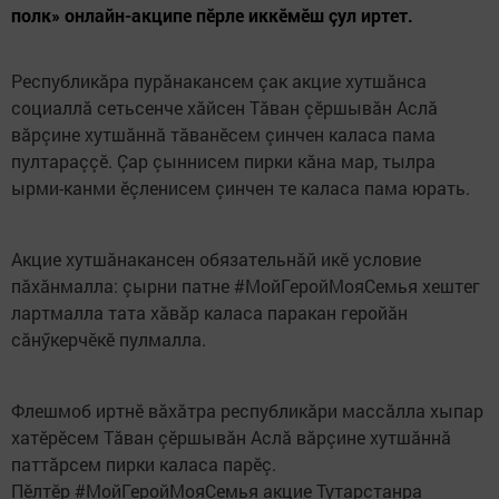
полк» онлайн-акципе пӗрле иккӗмӗш çул иртет.
Республикăра пурăнакансем çак акцие хутшăнса
социаллă сетьсенче хăйсен Тăван çӗршывăн Аслă
вăрçине хутшăннă тăванӗсем çинчен каласа пама
пултараççӗ. Çар çыннисем пирки кăна мар, тылра
ырми-канми ӗçленисем çинчен те каласа пама юрать.
Акцие хутшăнакансен обязательнăй икӗ условие
пăхăнмалла: çырни патне #МойГеройМояСемья хештег
лартмалла тата хăвăр каласа паракан геройăн
сăнӳкерчӗкӗ пулмалла.
Флешмоб иртнӗ вăхăтра республикăри массăлла хыпар
хатӗрӗсем Тăван çӗршывăн Аслă вăрçине хутшăннă
паттăрсем пирки каласа парӗç.
Пӗлтӗр #МойГеройМояСемья акцие Тутарстанра