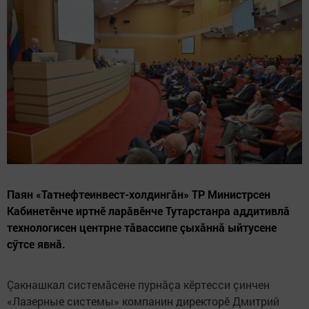
Паян «Татнефтеинвест-холдингăн» ТР Министрсен
Кабинетӗнче иртнӗ ларăвӗнче Тутарстанра аддитивлă
технологисен центрне тăвассипе çыхăннă ыйтусене
сӳтсе явнă.
Çакнашкал системăсене пурнăçа кӗртесси çинчен
«Лазерные системы» компанин директорӗ Дмитрий