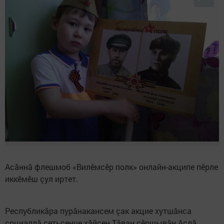
Асăннă флешмоб «Вилӗмсӗр полк» онлайн-акципе пӗрле
иккӗмӗш çул иртет.
Республикăра пурăнакансем çак акцие хутшăнса
социаллă сетьсенче хăйсен Тăван çӗршывăн Аслă