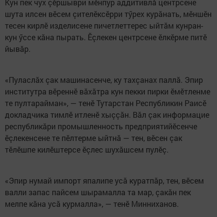
Кун пек чух çӗршыври мӗнпур аддитивлă центрсене
шута илсен вӗсем çителӗксӗрри тӳрех курăнать, мӗншӗн
тесен кирлӗ изделисене пичетлеттерес ыйтăм кунран-
кун ӳссе кăна пырать. Ӗçлекен центрсене ӗлкӗрме питӗ
йывăр.
«Пуласлăх çак машинасенче, ку тахçанах паллă. Эпир
институтра вӗреннӗ вăхăтра кун пекки пирки ӗмӗтленме
те пултарайман», — тенӗ Тутарстан Республикин Раисӗ
докладчика тимлӗ итленӗ хыççăн. Вăл çак информацие
республикăри промышленность предприятийӗсенче
ӗçлекенсене те пӗлтерме ыйтнă — тен, вӗсен çак
тӗлӗшпе килӗштерсе ӗçлес шухăшсем пулӗç.
«Эпир нумай импорт япалипе усă куратпăр, тен, вӗсем
валли запас пайсем шырамалла та мар, çакăн пек
мелпе кăна усă курмалла», — тенӗ Минниханов.