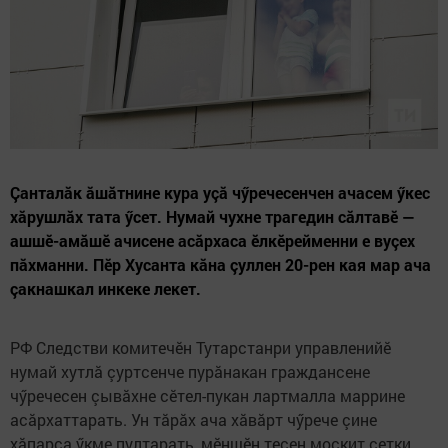
Çанталăк ăшăтнине кура уçă чӳречесенчен ачасем ӳкес
хăрушлăх тата ӳсет. Нумай чухне трагедин сăлтавӗ —
ашшӗ-амăшӗ ачисене асăрхаса ӗлкӗрейменни е вуçех
пăхманни. Пӗр Хусанта кăна çуллен 20-рен кая мар ача
çакнашкал инкеке лекет.
РФ Следстви комитечӗн Тутарстанри управленийӗ
нумай хутлă çуртсенче пурăнакан граждансене
чӳречесен çывăхне сӗтел-пукан лартмалла маррине
асăрхаттарать. Ун тăрăх ача хăвăрт чӳрече çине
хăпарса ӳкме пултарать, мӗншӗн тесен москит сетки