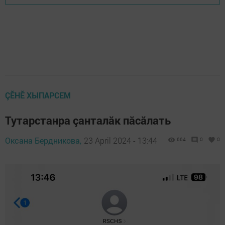
ÇӖНӖ ХЫПАРСЕМ
Тутарстанра çанталăк пăсăлать
Оксана Бердникова,
23 April 2024 - 13:44
664
0
0