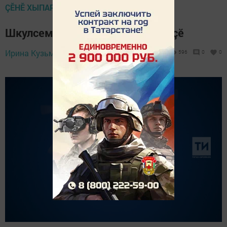
ÇӖНӖ ХЫПАРСЕМ
Шкулсем валли дронсем туянаççӗ
Ирина Кузьмина,
23 April 2024 - 11:59
596
0
0