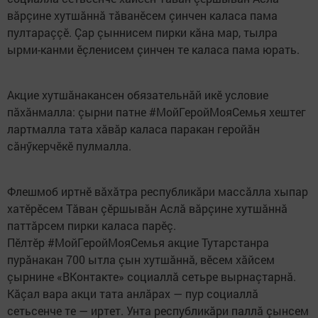
вăрçине хутшăннă тăванӗсем çинчен каласа пама
пултараççӗ. Çар çыннисем пирки кăна мар, тылра
ырми-канми ӗçленисем çинчен те каласа пама юрать.
Акцие хутшăнакансен обязательнăй икӗ условие
пăхăнмалла: çырни патне #МойГеройМояСемья хештег
лартмалла тата хăвăр каласа паракан геройăн
сăнӳкерчӗкӗ пулмалла.
Флешмоб иртнӗ вăхăтра республикăри массăлла хыпар
хатӗрӗсем Тăван çӗршывăн Аслă вăрçине хутшăннă
паттăрсем пирки каласа парӗç.
Пӗлтӗр #МойГеройМояСемья акцие Тутарстанра
пурăнакан 700 ытла çын хутшăннă, вӗсем хăйсем
çырнине «ВКонтакте» социаллă сетьре вырнаçтарнă.
Кăçал вара акци тата анлăрах — пур социаллă
сетьсенче те — иртет. Унта республикăри паллă çынсем