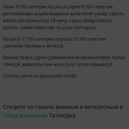
Паян 15:00 сехетрен пуçласа çĕрле 02:00 сехетчен
республикӑра вырӑн-вырӑнпа аслатиллӗ çумӑр çăвать,
вӑйлӑ çил (çеккунтра 24 метр таран хӑвӑртлӑхпа)
пулать, çавӑн пекех пӑр та çума пултарать.
Хусанта 17:00 сехетрен пуçласа 21:00 сехетчен
çанталăк пăсăласа кӗтеççӗ.
Ведомствӑра çуран çӳрекенсене асӑрхануллӑрах пулма
сĕнеççĕ, водительсене инçе çула тухма хушмаççĕ.
Çулсем çинче асăрхануллă пулăр!
Следите за самым важным и интересным в
Telegram-канале
Татмедиа