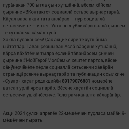
пурăнакан 700 ытла çын хутшăннă, вӗсем хăйсем
çырнине «ВКонтакте» социаллă сетьре вырнаçтарнă.
Кăçал вара акци тата анлăрах — пур социаллă
сетьсенче те — иртет. Унта республикăри паллă çынсем
те хутшăнма кăмăл тунă.
Хаклă вулакансем! Çак акцие сире те хутшăнма
ыйтатпăр. Тăван çӗршывăн Аслă вăрçине хутшăннă,
вăрçă вăхăтӗнче тылра ӗçленӗ тăванăрсем çинчен
çырнине #МойГеройМояСемья хештег лартса, вӗсен
сăнӳкерчӗкӗпе пӗрле социаллă сетьсенчи хăвăрăн
страницăрсенче вырнаçтарăр та публикацин ссылкине
«Сувар» хаçат редакцийӗн
89179076881
номерӗпе
ватсап урлă ярса парăр. Вӗсене хаçатăн социаллă
сетьсенчи ушкăнӗсенче, Телеграм-каналта кăларăпăр.
Акци 2024 çулхи апрелӗн 22-мӗшӗнчен пуçласа майăн 9-
мӗшӗччен пырать.