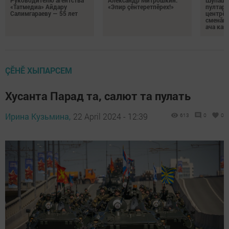
«Татмедиа» Айдару
«Эпир çӗнтеретпӗрех!»
пултару
Салимгараеву — 55 лет
центрӗн
сменăна
ача кай
ÇӖНӖ ХЫПАРСЕМ
Хусанта Парад та, салют та пулать
Ирина Кузьмина,
22 April 2024 - 12:39
613
0
0