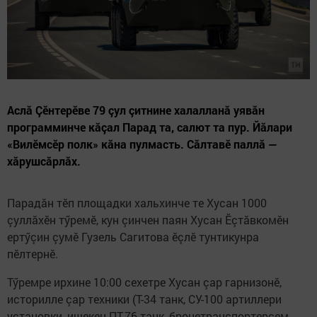
Аслă Çӗнтерӗве 79 çул çитнине халалланă уявăн
программинче кăçал Парад та, салют та пур. Йăлари
«Вилӗмсӗр полк» кăна пулмасть. Сăлтавӗ паллă —
хăрушсăрлăх.
Парадăн тӗп площадки хальхинче те Хусан 1000
çуллăхӗн тӳремӗ, кун çинчен паян Хусан Ӗçтăвкомӗн
ертӳçин çумӗ Гузель Сагитова ӗçлӗ тунтикунра
пӗлтернӗ.
Тӳремре ирхине 10:00 сехетре Хусан çар гарнизонӗ,
историлле çар техники (Т-34 танк, СУ-100 артиллери
установки, ишекен ПТ-76 танк, бронетранспортерсем,