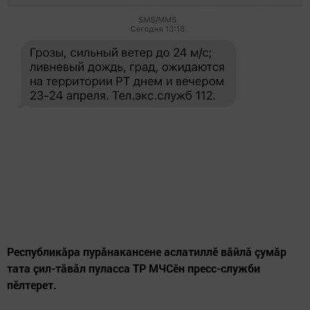
Республикăра пурӑнакансене аслатиллӗ вăйлă çумăр
тата ҫил-тӑвӑл пуласса ТР МЧСӗн пресс-служби
пӗлтерет.