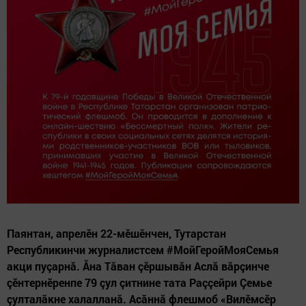
Паянтан, апрелӗн 22-мӗшӗнчен, Тутарстан
Республикинчи журналистсем #МойГеройМояСемья
акци пуçарнă. Ăна Тăван çӗршывăн Аслă вăрçинче
çӗнтернӗренпе 79 çул çитнине тата Раççейри Çемье
çулталăкне халалланă. Асăннă флешмоб «Вилӗмсӗр