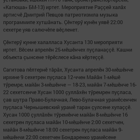
«Катюша» БМ-13) иртет. Мероприятие Раççей халăх
артисчӗ Дмитрий Певцов патриотизмла музыка
программипе хутшăнать. Çӗнтерӳ кунӗн уявӗ 22:00
сехетре уяв салючӗпе вӗçленет.
Çӗнтерӳ кунне халалласа Хусанта 130 мероприяти
иртет. Вӗсем апрелӗн 25-мӗшӗнчех пуçланаççӗ. Кашни
объекта çынсене тӗрӗслесе кăна кӗртеççӗ.
Сагитова пӗлтернӗ тăрăх, Хусанта апрелӗн 30-мӗшӗнче
ирхине 9 сехетрен пуçласа 12-ччен Майăн 1-мӗшӗ
тӳремре, майăн 3-мӗшӗнче — 18-23, майăн 7-мӗшӗнче 16-
22 сехетсенче Хусан 1000 çуллăхӗн тӳремрен пуçласа,
çав шутра Право-Булачная, Лево-Булачная урамӗсенчен
пуçласа Чернышевский урамӗ таран çулсене хупаççӗ.
Хусан 1000 çуллăхӗн тӳремӗнче майăн 8-мӗшӗнче 16
сехетрен пуçласа майăн 10-мӗшӗнче 2:00 сехетчен,
майăн 8-мӗшӗнче 18:00 сехетрен пуçласа майăн 9-
мӗшӗнчи 22:00 сехетчен Бондаренко урамӗсене