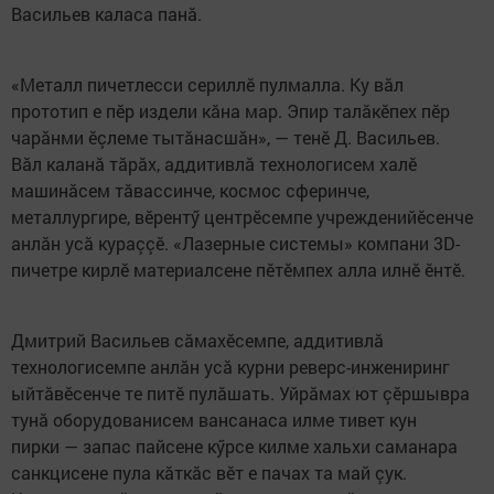
Васильев каласа панă.
«Металл пичетлесси сериллӗ пулмалла. Ку вăл
прототип е пӗр издели кăна мар. Эпир талăкӗпех пӗр
чарăнми ӗçлеме тытăнасшăн», — тенӗ Д. Васильев.
Вăл каланă тăрăх, аддитивлă технологисем халӗ
машинăсем тăвассинче, космос сферинче,
металлургире, вӗрентӳ центрӗсемпе учрежденийӗсенче
анлăн усă кураççӗ. «Лазерные системы» компани 3D-
пичетре кирлӗ материалсене пӗтӗмпех алла илнӗ ӗнтӗ.
Дмитрий Васильев сăмахӗсемпе, аддитивлă
технологисемпе анлăн усă курни реверс-инжениринг
ыйтăвӗсенче те питӗ пулăшать. Уйрăмах ют çӗршывра
тунă оборудованисем вансанаса илме тивет кун
пирки — запас пайсене кӳрсе килме хальхи саманара
санкцисене пула кăткăс вӗт е пачах та май çук.