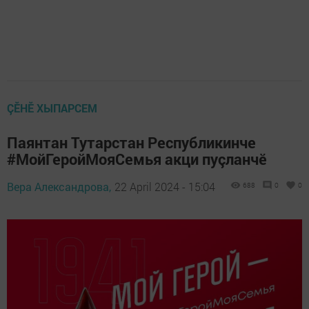
ÇӖНӖ ХЫПАРСЕМ
Паянтан Тутарстан Республикинче
#МойГеройМояСемья акци пуçланчӗ
Вера Александрова,
22 April 2024 - 15:04
688
0
0