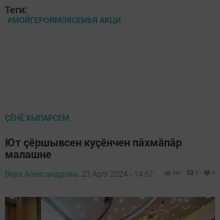
Теги:
#МОЙГЕРОЙМОЯСЕМЬЯ АКЦИ
ÇӖНӖ ХЫПАРСЕМ
Ют çӗршывсен куçӗнчен пăхмăпăр
малашне
Вера Александрова,
23 April 2024 - 14:57
641
0
0