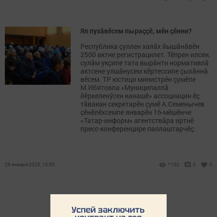
Ял пухăвӗсем пыраççӗ, мӗн çӗнни?
Республика çуллен халăх йышăнăвӗн
2500 актне регистрацилет. Тӗпрен илсен,
сулăм укçипе тата вырăнти нормативлă
актсене улшăнусем кӗртессипе çыхăннă
вӗсем. ТР юстици министрӗн çумӗпе
М.Ибятовпа «Муниципаллă
йӗркеленӳсен канашӗ» ассоциацин ӗç
тăвакан секретарӗн çумӗ А.Семенычев
çӗнӗлӗхсемпе январӗн 16-мӗшӗнче
«Татар-информ» агентствăра иртнӗ
пресс-конференцире паллаштарчӗç.
26 января 2025, 10:50
1102
0
0