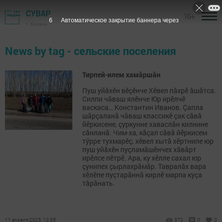
СУВАР
16+
6
Автоматическое закрытие баннера через
г. Казань
News by tag - сельские поселения
Тирпей-илем хамӑршăн
Пуш уйӑхӗн вӗçӗнче Хӗвел пӑхрӗ ӑшӑтса.
Силпи чӑваш ялӗнче Юр ирӗлчӗ
васкаса… Константин Иванов. Çапла
шӑрçаланӑ чăваш классикӗ çак сӑвӑ
йӗркисене, çуркунне хаваслăн килнине
сăнланă. Чим-ха, кӑçал сӑвӑ йӗркисем
тӳрре тухмарӗç, хӗвел хытă хӗртнипе юр
пуш уйӑхӗн пуçламӑшӗнчех хӑвӑрт
ирӗлсе пӗтрӗ. Ара, ку хӗлле сахал юр
çунипех çырлахрӑмӑр. Тавралӑх вара
хӗлӗпе пуçтарăннӑ кирлӗ марпа куçа
тӑрӑнать.
11 апреля 2025, 12:55
572
0
0