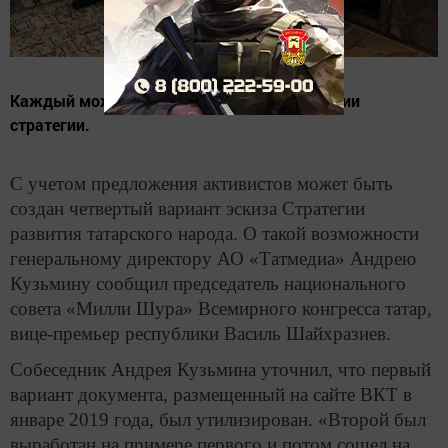
Каждый может участвовать в формировании
стратегии.
С учетом предложения активистов может быть
создан четвертый вариант эскиза Стратегии
развития татарского народа. О такой возможности
генеральному директору АО «Татмедиа» Андрею
Кузьмину сообщил председатель национального
совета «Милли Шура» Всемирного конгресса татар,
вице-премьер республики Василь Шайхразиев.
Собеседник Андрея Кузьмина уточнил, что первый
вариант документа, размещенный на сайте ВКТ в
январе 2019 года, был утилизирован. «Второй был
выработан на примере первого и потом сошел на