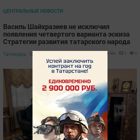
ЦЕНТРАЛЬНЫЕ НОВОСТИ
Василь Шайхразиев не исключил
появления четвертого варианта эскиза
Стратегии развития татарского народа
Татмедиа,
16 March 2019 - 11:17
860
0
0