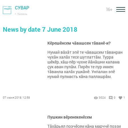
СУВАР
16+
г. Казань
News by date 7 June 2018
Кӗрешӗнсем чăвашсен тăванӗ-и?
Нумай вăхăт эпӗ те чăвашсем тăванран
чухăн халăх тесе шутлаттăм. Турра
шӗкӗр, хăш-пӗр чухне йăнăшни калама
çук аван пулăм. Пирӗн те пур иккен
тăванла халăх ушкăнӗ. Унпалан эпӗ
нумай пулмасть кăна паллашрăм.
07 июня 2018, 12:58
3024
0
1
Пушкин вӗренекенӗсем
Тăхăрьял поэчӗсем кăна марччӗ поэзи