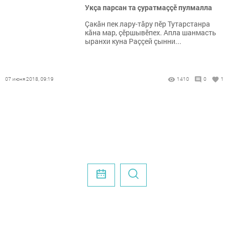
Укçа парсан та çуратмаççӗ пулмалла
Çакăн пек лару-тăру пӗр Тутарстанра
кăна мар, çӗршывӗпех. Апла шанмасть
ыранхи куна Раççей çынни...
07 июня 2018, 09:19
1410
0
1