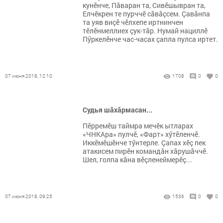
кунӗнче, Пăваран та, Сивӗшывран та,
Елчӗкрен те пурччӗ сăвăçсем. Çавăнпа
та уяв виçӗ чӗлхепе иртнинчен
тӗлӗнмеллиех çук-тăр. Нумай нациллӗ
Пӳркелӗнче час-часах çапла пулса иртет.
07 июня 2018, 12:10
1708
0
0
Судья шăхăрмасан...
Пӗрремӗш таймра мечӗк ытларах
«ЧНКАра» пулчӗ, «Фарт» хӳтӗленчӗ.
Иккӗмӗшӗнче тӳнтерле. Çапах хӗç пек
атакисем пирӗн командăн хăрушăччӗ.
Шел, голпа кăна вӗçленеймерӗç...
07 июня 2018, 09:25
1536
0
0