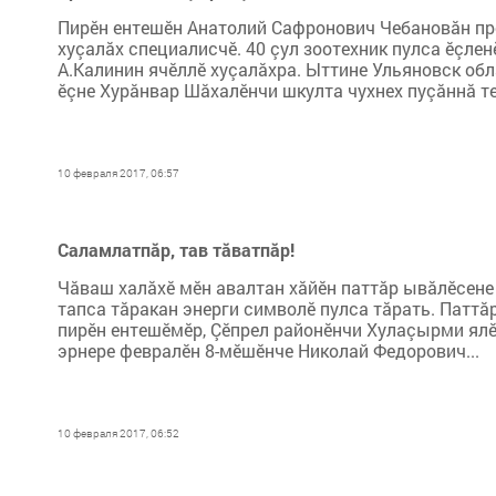
Пирӗн ентешӗн Анатолий Сафронович Чебановăн проф
хуçалăх специалисчӗ. 40 çул зоотехник пулса ӗçле
А.Калинин ячӗллӗ хуçалăхра. Ыттине Ульяновск об
ӗçне Хурăнвар Шăхалӗнчи шкулта чухнех пуçăннă тес
10 февраля 2017, 06:57
Саламлатпăр, тав тăватпăр!
Чăваш халăхӗ мӗн авалтан хăйӗн паттăр ывăлӗсене 
тапса тăракан энерги символӗ пулса тăрать. Паттăр
пирӗн ентешӗмӗр, Çӗпрел районӗнчи Хулаçырми ялӗн
эрнере февралӗн 8-мӗшӗнче Николай Федорович...
10 февраля 2017, 06:52