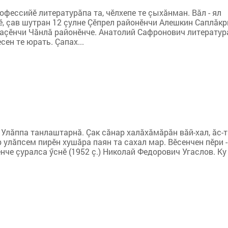
ессийӗ литературăпа та, чӗлхепе те çыхăнман. Вăл - ял
нӗ, çав шутран 12 çулне Çӗпрел районӗнчи Алешкин Саплăкр
лаçӗнчи Чăнлă районӗнче. Анатолий Сафронович литератур
ен те юрать. Çапах...
Улăппа танлаштарнă. Çак сăнар халăхăмăрăн вăй-хал, ăс-т
 улăпсем пирӗн хушăра паян та сахал мар. Вӗсенчен пӗри -
че çуралса ӳснӗ (1952 ç.) Николай Федорович Угаслов. Ку