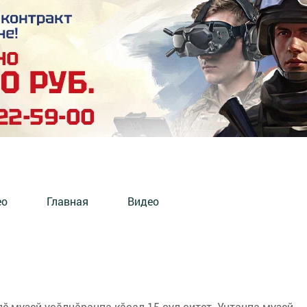
ео
Главная
Видео
ӗ музей уçăлнăранпа кăçал 15 çул çитет. Унтанпа музей