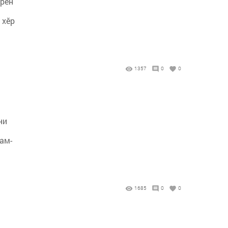
ирӗн
 хӗр
1357
0
0
ни
лам-
1685
0
0