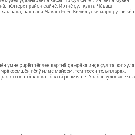
ă, пӗлтерет район сайчӗ. Иртнӗ çул кунта Чăваш
хак панă, паян ăна Чăваш Енӗн Кӗмӗл унки маршрутне кӗр
йӗн умне çирӗп тӗллев лартнă çамрăка инçе çул та, ют хул
мрăксемшӗн пӗлӳ илме майсем, тем тесен те, ытларах.
ăçлас тесен тăрăшса кăна вӗренмелле. Аслă шкулсемпе ят