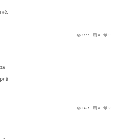
тнӗ.
1555
0
0
ара
арлă
1425
0
0