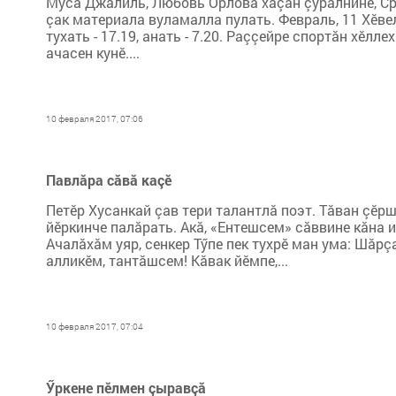
Муса Джалиль, Любовь Орлова хăçан çуралнине, Ср
çак материала вуламалла пулать. Февраль, 11 Хӗвел: т
тухать - 17.19, анать - 7.20. Раççейре спортăн хӗлл
ача­сен кунӗ....
10 февраля 2017, 07:06
Павлăра сăвă каçӗ
Петӗр Хусанкай çав тери талантлă поэт. Тăван çӗр
йӗркинче палăрать. Акă, «Ентешсем» сăввине кăна 
Ачалăхăм уяр, сенкер Тӳпе пек тухрӗ ман ума: Шăрçа
алликӗм, тантăшсем! Кăвак йӗмпе,...
10 февраля 2017, 07:04
Ӳркене пӗлмен çыравçă