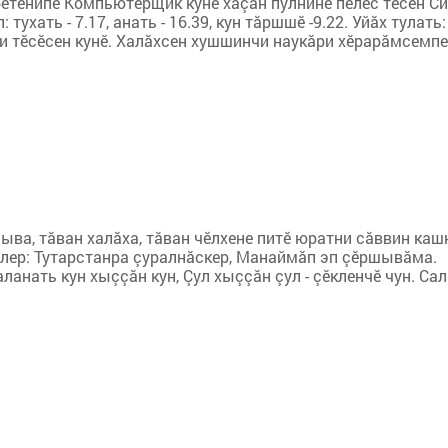
етенипе Компьютерщик кунӗ хăçан пулнине пӗлес тесен С
ухать - 7.17, анать - 16.39, кун тăршшӗ -9.22. Уйăх тулать:
ехи тӗсӗсен кунӗ. Халăхсен хушшинчи нау­кă­­ри хӗрарăмсемпе
шыва, тăван халăха, тăван чӗлхене питӗ юратни сăввин каш
илер: Тутарстанра çуралнăскер, Манаймăп эп çӗршывăма.
ланать кун хыççăн кун, Çул хыççăн çул - çӗкленчӗ чун. Са