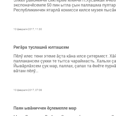
экспоначӗсемпе 50 пин ытла çын паллашма пултарн
Республикинчен ятарлă комисси килсе музея пысăк 
10 февраля 2017, 11:30
Ригăра туслашнă юлташсем
Пӗлӳ илес тени этеме ăçта кăна илсе çитермест. Хă
паллакансем çукки те тытса чараймасть. Хальхи çа
Йывăрлăхсем çук мар, паллах, çапах та ӗмӗте пурн
вăтам пӗлӳ...
10 февраля 2017, 07:08
Паян ывăниччен ӗçлемелле мар