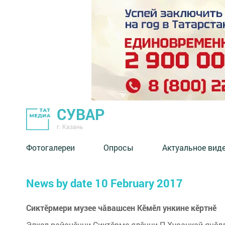
СУВАР
г. Казань
Фотогалереи
Опросы
Актуальное вид
News by date 10 February 2017
Сиктӗрмери музее чăвашсен Кӗмӗл ункине кӗртнӗ
Элкел районӗнчи Сиктӗрме ялӗнчи П.Хусанкай ячӗлл