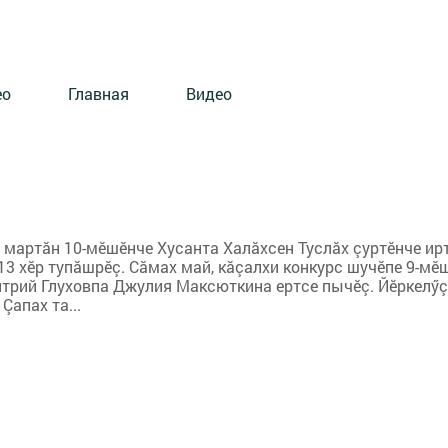
ео
Главная
Видео
ӗ мартăн 10-мӗшӗнче Хусанта Халăхсен Туслăх çуртĕнче ирт
13 хӗр тупăшрӗç. Сăмах май, кăçалхи конкурс шучӗпе 9-мӗ
итрий Глуховпа Джулия Максюткина ертсе пычӗç. Йӗркелӳ
Çапах та...