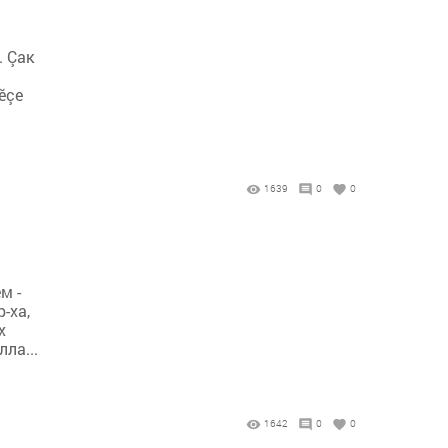
. Çак
ӗçе
1639
0
0
м -
-ха,
х
ла...
1642
0
0