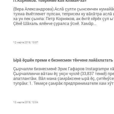
П.Корняков: «Вӗренме кая юлман-ха»
(Вера Александрова).Аслă çулти çынсенчен нумайă
тухма ӗмӗтленет пулсан, теприсем ку вăхăтра аслă
ха ун пек çынпа: Петр Корняков, ак ӗнтӗ хӗрӗх çул
Çӗнӗ Шăхаль ялӗнче çуралса ӳснӗ. Хамăр...
12 марта 2018, 13:37
Ырă ӗçшӗн преми е бизнесмен тӗнчене лайăхлатать
Çырчалли бизнесменӗ Эрик Гафаров Instagramри хă
Çырчаллинчи вăтам ӗç укçи чухлӗ (33,837 тенкӗ) п
апатлантăм. Вăл мана çамрăксене ырă ӗç, çитӗнӳс
тупрăм: 1. Темиçе çамрăк предпринимателе хам хӳтт
12 марта 2018, 12:04