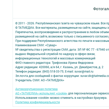
Фотогал
© 2011 - 2026. Республиканская газета на чувашском языке. Все 
© ТАТМЕДИА. Все материалы, размещенные на сайте, защищены з
Перепечатка, воспроизведение и распространение в любом объе
размещенной на сайте, возможна только с письменного согласия
При поддержке Республиканского агентства по печати и массов
Наименование СМИ: «Сувар»
№ свидетельства о регистрации СМИ, дата: ЭЛ № ФС 77 - 67940 от
выдано Федеральной службой по надзору в сфере связи,
информационных технологий и массовых коммуникаций
ФИО главного редактора: Трифонова Ирина Федоровна
Адрес редакции: 420066, а/я 64, г. Казань, ул. Декабристов, д. 2
Телефон редакции: (843) 518-33-75; E-mail: suvar@mail.ru
Эл.почта для сообщений о фактах коррупции: suvar.dir@tatmedia.
Учредитель СМИ: АО «ТАТМЕДИА»
Антикоррупционная политика
АО «ТАТМЕДИА» использует «cookie»
для персонализации сервисо
Использование «cookie» можно отменить в настройках браузера.
Политика конфиденциальности