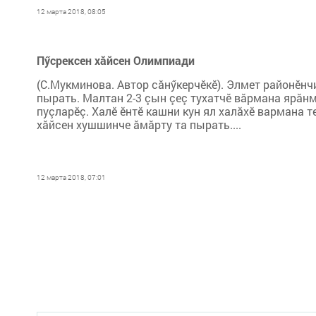
12 марта 2018, 08:05
Пӳсрексен хăйсен Олимпиади
(С.Мукминова. Автор сăнӳкерчӗкӗ). Элмет районӗн
пырать. Малтан 2-3 çын çеç тухатчӗ вăрмана ярăнм
пуçларӗç. Халӗ ӗнтӗ кашни кун ял халăхӗ вармана т
хăйсен хушшинче ăмăрту та пырать....
12 марта 2018, 07:01