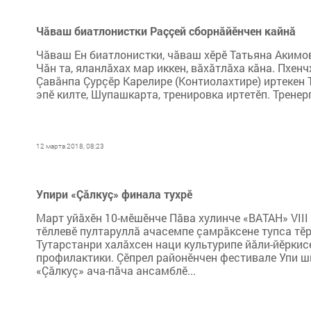
Чăваш биатлонистки Раççей сборнăйӗнчен кайнă
Чăваш Ен биатлонистки, чăваш хӗрӗ Татьяна Акимо
Чăн та, яланлăхах мар иккен, вăхăтлăха кăна. Пхе
Çавăнпа Çурçӗр Карелире (Контиолахтире) иртекен
эпӗ килте, Шупашкарта, тренировка иртетӗп. Трене
12 марта 2018, 08:23
Упири «Çăлкуç» финала тухрӗ
Март уйăхӗн 10-мӗшӗнче Пăва хулинче «ВАТАН» VIII
тӗллевӗ пултаруллă ачасемпе çамрăксене тупса тӗ
Тутарстанри халăхсен наци культурипе йăли-йӗрки
профилактики. Çӗпрел районӗнчен фестивале Упи 
«Çăлкуç» ача-пăча ансамблӗ...