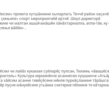
йисем» проекта хутшăннине хыпарлать Теччӗ район хаçачӗ
 çемьепе» спорт мероприятийӗ иртнӗ. Шкул директорӗ
ркине чи малтан ашшӗ-амăшӗн хăнăхтармалла, апла-тăк, ку 
емье вăййи»...
ӗсем чи лайăх кукамая суйларӗç пулсан, Тюмень чăвашӗсе
роитель» Культура керменӗнче асаннесен хушшинче «Атьăр
нта хăйсем асанне тивӗçӗсене мӗнле пурнăçланине тăрăшса
ӗр пуçне мăнукӗсене утьăкка сиктерме пӗлнине те кăтармал