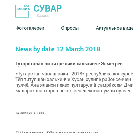
СУВАР
г. Казань
Фотогалереи
Опросы
Актуальное вид
News by date 12 March 2018
Тутарстанăн чи хитре пики хальхинче Элметрен
«Тутарстан чăваш пики - 2018» республика конкурс
Тӗп титулшăн хальхинче Хусан хулипе районсенчен 
пулчӗ. Ăна яланхи пекех пултаруллă çамрăксем Дм
маларах шантарнă пекех, çӗнӗлӗхсем нумай пулчӗç. 
12 марта 2018, 13:53