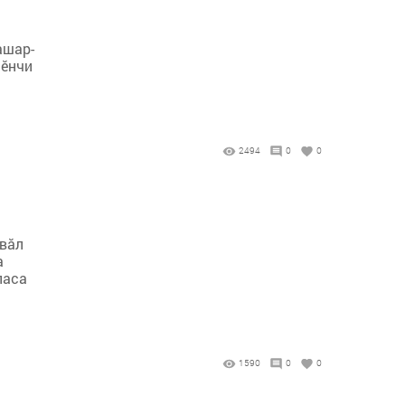
ашар-
нӗнчи
2494
0
0
 вăл
а
ласа
1590
0
0