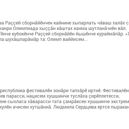
ва Раççей сборнăйӗнчен кайнине хыпарлать чăваш халăх с
нчханри Олимпиада хыççăн кăштах канма шутланă-мӗн вăл.
 Тӗнче кубокӗнче Раççей сборнăйӗн йышӗнче кураймăпăр. «
рпа шухӑшларӑмӑр та: Олимп ваййисем...
 республика фестивалӗн зонăри тапхăрӗ иртнӗ. Фестивалӗн
рев парасси, нацисем хушшинчи туслăха çирӗплетесси,
сене сыхласа хăварасси тата çамрăксен хушшинче экстре
шкулӗн ачисем хутшăннă. Людмила Сердцева ертсе пырака