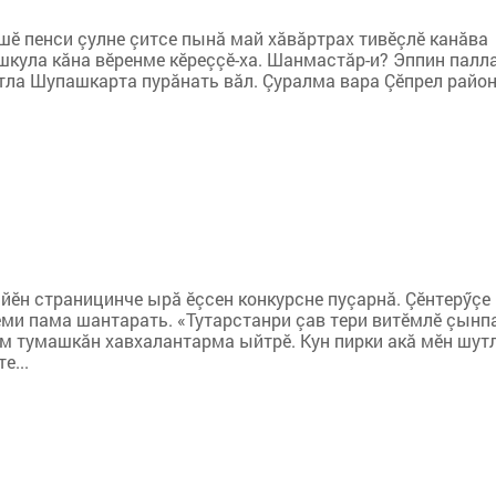
шӗ пенси çулне çитсе пынă май хăвăртрах тивӗçлӗ канăва
 шкула кăна вӗренме кӗреççӗ-ха. Шанмастăр-и? Эппин палл
 ытла Шупашкарта пурăнать вăл. Çуралма вара Çӗпрел райо
йӗн страницинче ырă ӗçсен конкурсне пуçарнă. Çӗнтерӳçе
реми пама шантарать. «Тутарстанри çав тери витӗмлӗ çынп
ем тумашкăн хавхалантарма ыйтрӗ. Кун пирки акă мӗн шут
е...