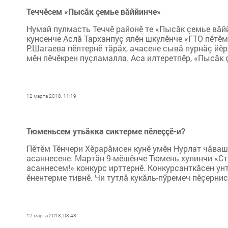
Теччӗсем «Пысăк çемье вăййинче»
Нумай пулмасть Теччӗ районӗ те «Пысăк çемье вăй
кунсенче Аслă Тарханпуç ялӗн шкулӗнче «ГТО пӗтӗм
Р.Шагаева пӗлтернӗ тăрăх, ачасене сывă пурнăç йӗ
мӗн пӗчӗкрен пуçламалла. Аса илтеретпӗр, «Пысăк ç
12 марта 2018, 11:19
Тюменьсем утьăкка сиктерме пӗлеççӗ-и?
Пӗтӗм Тӗнчери Хӗрарăмсен кунӗ умӗн Нурлат чăваш
асаннесене. Мартăн 9-мӗшӗнче Тюмень хулинчи «Ст
асаннесем!» конкурс ирттернӗ. Конкурсанткăсен у
ӗнентерме тивнӗ. Чи тутлă кукăль-пӳремеч пӗçернис
12 марта 2018, 08:48