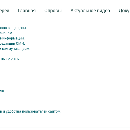
ереи
Главная
Опросы
Актуальное видео
Доку
права защищены.
аконом.
ме информации,
 редакций СМИ.
ым коммуникациям.
 06.12.2016
com
в и удобства пользователей сайтом.