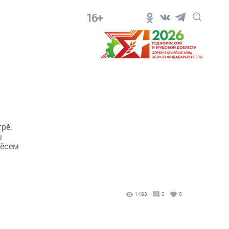
16+
рӗ.
ш
çӗсем
1483
0
0