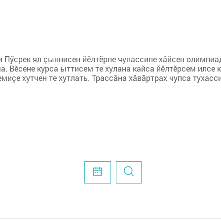
чи Пӳсрек ял çыннисен йӗлтӗрпе чупассипе хăйсен олимпиа
а. Вӗсене курса ыттисем те хулана кайса йӗлтӗрсем илсе 
емиçе хутчен те хутлать. Трассăна хăвăртрах чупса тухасс