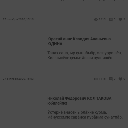
27 октября 2020, 15:10
2413
0
3
Юратнă анне Клавдия Ананьевна
ЮДИНА
Тавах сана, ыр çыннăмăр, эс пурришӗн,
Кил чысӗпе çемье ăшши пулнишӗн.
27 октября 2020, 15:03
1116
0
0
Николай Федорович КОЛПАКОВА
юбилейпе!
Ӳстернӗ ачасен ырлăхне курма,
мăнуксемпе савăнса пурăнма сунатпăр.