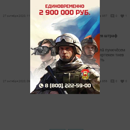
27 октября 2020, 11:39
957
0
1
Кирлинчен йывӑртарах тиев штраф
патне илсе ҫитерет
Виҫепе габаритӑн автоматлӑ пункчӗсем
урлӑ иртнӗ май, нормӑран иртекен тиев
ятарлӑ табло ҫинче курӑнать
27 октября 2020, 09:41
856
0
0