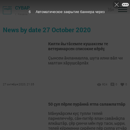
СУВАР
16+
6
Автоматическое закрытие баннера через
г. Казань
News by date 27 October 2020
Килти йытӑсемпе кушаксем те
ветеринарсен списокне кӗрӗҫ
Ҫынсем ӑнланмалла, шута илни вӑл чи
малтан хӑрушсӑрлӑх
27 октября 2020, 21:35
924
0
0
50 çул пӗрле пурăннă ятпа саламлатпăр
Мӑнукăрсем куç тулли телей
парнелеччӗр, сӑн-питӗр ялан савӑнӑçпа
ялкӑштӑр, çӗр çинчи мӗн пур таси, ырри,
телей кӳрекенни сирӗнпе пӗр çулпа утчăр