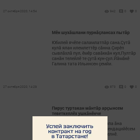
27 октября 2020, 14:54
942
0
0
Мӗн шухăшлани пурнăçлансах пытăр
Юбилей ячӗпе саламлатпăр сана,Çутă
кулă ялан илемлеттӗр сăнна.Çирӗп
сывлăхлă пул, ӗмӗр савăккăн кул,Пултăр
санăн телейлӗ те çутă кун-çул.Йăмăкӗ
Галина тата Ильинсен çемйи.
27 октября 2020, 14:29
873
0
0
Пирус туртакан мӑнтӑр арҫынсем
теветкеллӗх ушкӑнӗнче
Ҫак чир Раҫҫее тапӑннӑранпа ӑна
сиплемелли клиника рекомендацийӗсем
ҫур ҫул хушшинче 9 хут ҫӗнелнӗ.