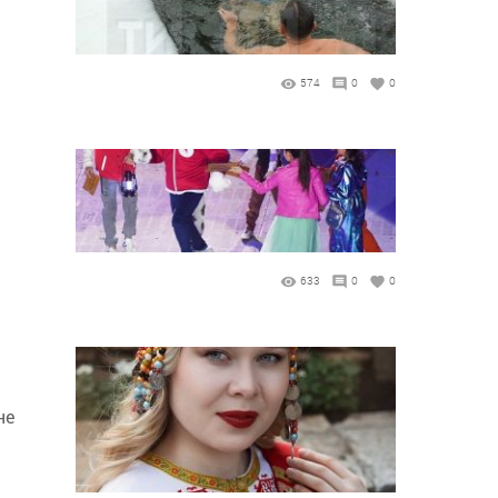
574
0
0
633
0
0
не