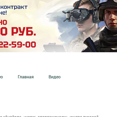
ео
Главная
Видео
 кăнтăрла «морж -спортсменсем» ишеве тухаççӗ