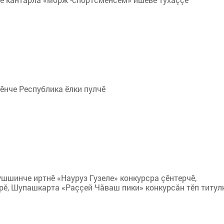
ӗнче Республика ёлки пулчӗ
ушшинче иртнӗ «Науруз Гузеле» конкурсра çӗнтерчӗ,
рӗ, Шупашкарта «Раççей Чăваш пики» конкурсăн тӗп титул