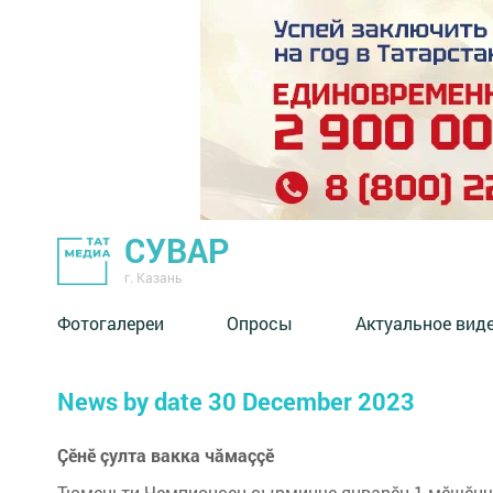
СУВАР
г. Казань
Фотогалереи
Опросы
Актуальное вид
News by date 30 December 2023
Çӗнӗ çулта вакка чăмаççӗ
Тюменьти Чемпионсен çырминче январӗн 1-мӗшӗнче