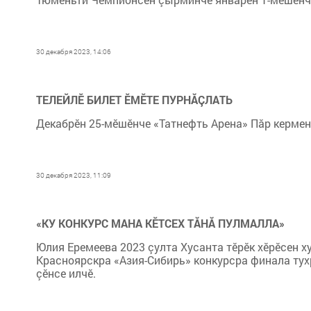
30 декабря 2023, 14:06
ТЕЛЕЙЛӖ БИЛЕТ ӖМӖТЕ ПУРНĂÇЛАТЬ
Декабрӗн 25-мӗшӗнче «Татнефть Арена» Пăр кермен
30 декабря 2023, 11:09
«КУ КОНКУРС МАНА КӖТСЕХ ТĂНĂ ПУЛМАЛЛА»
Юлия Еремеева 2023 çулта Хусанта тӗрӗк хӗрӗсен х
Красноярскра «Азия-Сибирь» конкурсра финала тух
çӗнсе илчӗ.