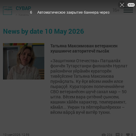
СУВАР
16+
6
Автоматическое закрытие баннера через
г. Казань
News by date 10 May 2026
Татьяна Максимован ветерансен
хушшинче авторитечӗ пысăк
«Защитники Отечества» Патшалăх
фончӗн Тутарстанри филиалӗн Нурлат
районӗнчи уйрăмӗн кураторӗн
тивӗçӗсене Татьяна Максимова
пурнăçлать. Ку ӗçе вӗсем иккӗн илсе
пыраççӗ. Кураторсен попеченийӗнче
СВО ветеранӗсен шучӗ сахал мар – 50
ытла. Вӗсем вара çитӗннӗ çынсем,
кашнин хăйӗн характер, темперамент,
кăмăл... Унран та пӗлтерӗшлӗреххи –
вӗсем вăрçă вучӗ витӗр тухни.
10 мая 2026, 12:59
204
0
0