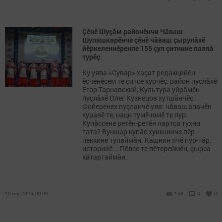
Çӗнӗ Шуçăм районӗнчи Чăваш
Шупашкарӗнче çӗнӗ чăваш çырулăхӗ
йӗркеленнӗренпе 155 çул çитнине паллă
турӗç
Ку уява «Сувар» хаçат редакцийӗн
ӗçченӗсем те çитсе курчӗç, район пуçлăхӗ
Егор Тарнавский, Культура уйрăмӗн
пуçлăхӗ Олег Кузнецов хутшăнчӗç.
Фойеренех пуçланчӗ уяв: чăваш апачӗн
куравӗ те, наци тумӗ-юмӗ те пур.
Купăссене ретӗн-ретӗн лартса тухни
тата? Вуншар купăс хушшинче пӗр
пеккине тупаймăн. Кашнин ячӗ пур-тăр,
историйӗ... Пӗлсе те пӗтереймӗн, çырса
кăтартаймăн.
10 мая 2026, 09:09
163
0
0