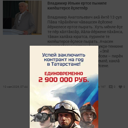
Владимир Ильин ертсе пынипе
килӗштерсе ӗçлетпӗр
Владимир Анатольевич акă ӗнтӗ 13 çул
Пӑва тӑрӑхӗнчи чӑвашсен ӗçӗсене
йӗркелесе ертсе пырать. Хуть мӗнле ӗçе
те пӗр кӑлтӑксӑр, йӑла-йӗркене пӑхӑнса,
тӑван халӑха юратса, пуринпе те
килӗштерсе ӗçлесе пырать. Ачасен
конкурсӗсене ирттернӗ чух укçи-тенкине
хӗрхенмест вăл нихăçан та. «Эпӗ
ачасемшӗн шеллеместӗп, вӗсем – пирӗн
пуласлӑх», – тесе тутлӑ, илемлӗ, хаклӑ
парнесемпе чыслать вăл вӗсене.
10 мая 2026, 07:44
167
0
0