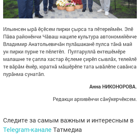
Ильинсен ырӑ ӗçӗсем пирки çырса та пӗтереймӗн. Эпӗ
Пăва районӗнчи Чăваш наципе культура автономийӗнче
Владимир Анатольевичӑн пулӑшаканӗ пулса тӑнӑ май
ун пирки пурне те пӗлетӗп. Пултаруллă ентешӗмӗре
малашне те çапла хастар ӗçлеме çирӗп сывлӑх, телейлӗ
те вӑрӑм ӗмӗр, юратнӑ мӑшӗрӗпе тата ывӑлӗпе савӑнса
пурӑнма сунатăп.
Анна
НИКОНОРОВА
.
Редакци архивӗнчи сăнӳкерчӗксем.
Следите за самым важным и интересным в
Telegram-канале
Татмедиа