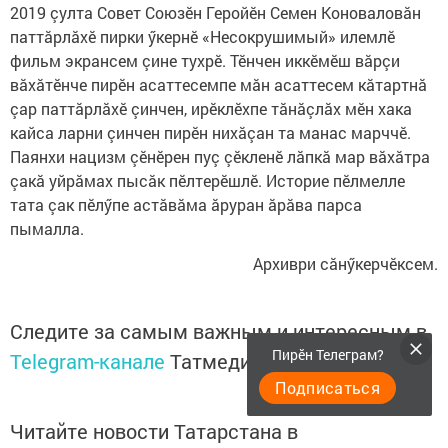
2019 çулта Совет Союзӗн Геройӗн Семен Коноваловăн
паттăрлăхӗ пирки ӳкернӗ «Несокрушимый» илемлӗ
фильм экрансем çине тухрӗ. Тӗнчен иккӗмӗш вăрçи
вăхăтӗнче пирӗн асаттесемпе мăн асаттесем кăтартнă
çар паттăрлăхӗ çинчен, ирӗклӗхпе тăнăçлăх мӗн хака
кайса ларни çинчен пирӗн нихăçан та манас марччӗ.
Паянхи нацизм çӗнӗрен пуç çӗкленӗ лăпкă мар вăхăтра
çакă уйрăмах пысăк пӗлтерӗшлӗ. Историе пӗлмелле
тата çак пӗлӳпе астăвăма ăруран ăрăва парса
пымалла.
Архиври сăнӳкерчӗксем.
Следите за самым важным и интересным в
Пирӗн Телеграм?
Telegram-канале
Татмедиа
Подписаться
Читайте новости Татарстана в