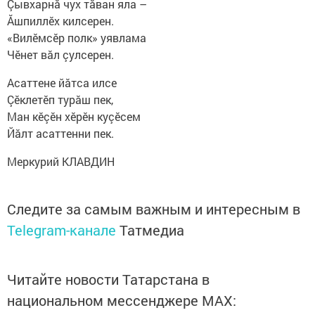
Çывхарнă чух тăван яла –
Ăшпиллӗх килсерен.
«Вилӗмсӗр полк» уявлама
Чӗнет вăл çулсерен.
Асаттене йăтса илсе
Çӗклетӗп турăш пек,
Ман кӗçӗн хӗрӗн куçӗсем
Йăлт асаттенни пек.
Меркурий КЛАВДИН
Следите за самым важным и интересным в
Telegram-канале
Татмедиа
Читайте новости Татарстана в
национальном мессенджере MАХ: