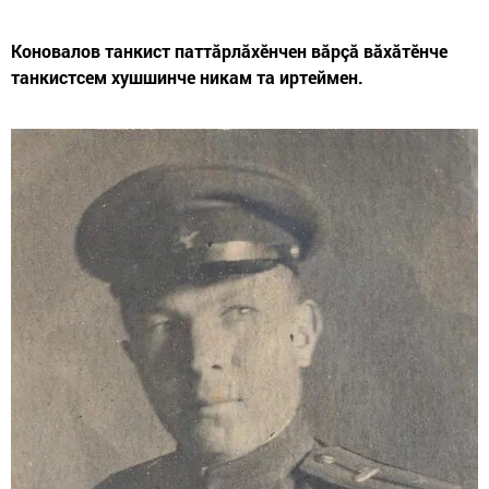
Коновалов танкист паттăрлăхӗнчен вăрçă вăхăтӗнче
танкистсем хушшинче никам та иртеймен.