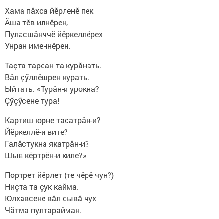
Хама пăхса йӗрленӗ пек
Ăша тӗв илнӗрен,
Пуласшăнччӗ йӗркеллӗрех
Унран именнӗрен.
Таçта тарсан та курăнать.
Вăл çӳллӗшрен курать.
Ыйтать: «Турăн-и урокна?
Çӳçӳсене тура!
Картиш юрне тасатрăн-и?
Йӗркеллӗ-и вите?
Галăстукна якатрăн-и?
Шыв кӗртрӗн-и киле?»
Портрет йӗрлет (те чӗрӗ чун?)
Ниçта та çук кайма.
Юлхавсене вăл сывă чух
Чăтма пултарайман.