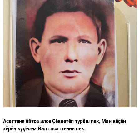
Асаттене йăтса илсе Çӗклетӗп турăш пек, Ман кӗçӗн
хӗрӗн куçӗсем Йăлт асаттенни пек.