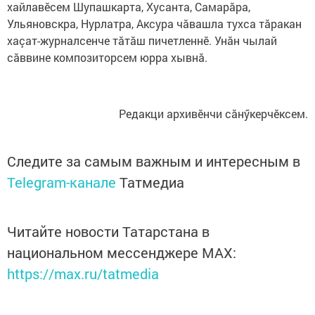
хайлавӗсем Шупашкарта, Хусанта, Самарăра,
Ульяновскра, Нурлатра, Аксура чăвашла тухса тăракан
хаçат-журналсенче тăтăш пичетленнӗ. Унăн чылай
сăввине композиторсем юрра хывнă.
Редакци архивӗнчи сăнӳкерчӗксем.
Следите за самым важным и интересным в
Telegram-канале
Татмедиа
Читайте новости Татарстана в
национальном мессенджере MАХ:
https://max.ru/tatmedia