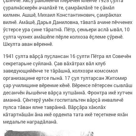
çынччӗ. Аксу районӗнчи Меречен ялӗнче 1925 çулта
çуралнăскерӗн ачалăхӗ те, çамрăклăхӗ те çăмăл
килмен. Ашшӗ, Михаил Константинович, çамрăклах
вилнӗ. Амăшӗ, Дарья Даниловна, тăватă ачине пӗчченех
ӳстерсе ура çине тăратнă. Пётр, çемьери аслă ывăл, 10
çулта чухнех амăшӗпе пӗрле колхоза ӗçлеме çӳренӗ.
Шкулта аван вӗреннӗ.
1941 çулта вăрçă пуçлансан 16 çулти Пётра ял Совечӗн
секретарьне суйланă. Çав вăхăтрах вăл клуб
заведующийӗнче те тăрăшнă, колхозри комсомол
организацине ертсе пынă. 17 çул тултарсан Житомир
çар училищине вӗренме кӗнӗ. Вӗренсе пӗтерсен сывлăш
десанчӗн йышӗнче вăрçа хутшăннă. Фронтра икӗ хутчен
аманнă. Çӗнтерӳ умӗн госпитальтен вăрçă инваличӗ
пулса тăван ялне таврăннă. Вăрçăра хăюлăх
кăтартнăшăн ăна икӗ орденпа тата икӗ теçеткене яхăн
медальпе наградăланă.