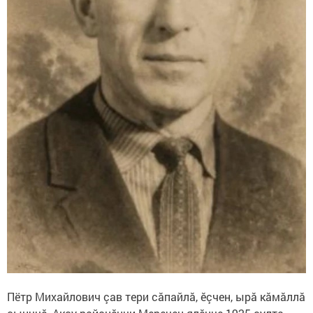
Пётр Михайлович çав тери сăпайлă, ӗçчен, ырă кăмăллă