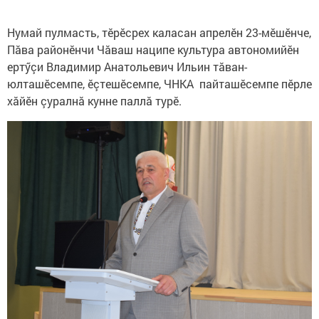
Нумай пулмасть, тӗрӗсрех каласан апрелӗн 23-мӗшӗнче,
Пӑва районӗнчи Чăваш наципе культура автономийӗн
ертӳçи Владимир Анатольевич Ильин тӑван-
юлташӗсемпе, ӗçтешӗсемпе, ЧНКА пайташӗсемпе пӗрле
хӑйӗн çуралнӑ кунне паллă турӗ.