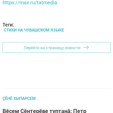
https://max.ru/tatmedia
Теги:
СТИХИ НА ЧУВАШСКОМ ЯЗЫКЕ
Перейти на страницу новости
ÇӖНӖ ХЫПАРСЕМ
Вӗсем Çӗнтерӗве туптанă: Петр