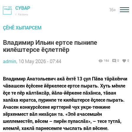
СУВАР
16+
г. Казань
ÇӖНӖ ХЫПАРСЕМ
Владимир Ильин ертсе пынипе
килӗштерсе ӗçлетпӗр
admin,
10 May 2026 - 07:44
164
0
0
Владимир Анатольевич акă ӗнтӗ 13 çул Пӑва тӑрӑхӗнчи
чӑвашсен ӗçӗсене йӗркелесе ертсе пырать. Хуть мӗнле
ӗçе те пӗр кӑлтӑксӑр, йӑла-йӗркене пӑхӑнса, тӑван
халӑха юратса, пуринпе те килӗштерсе ӗçлесе пырать.
Ачасен конкурсӗсене ирттернӗ чух укçи-тенкине
хӗрхенмест вăл нихăçан та. «Эпӗ ачасемшӗн
шеллеместӗп, вӗсем – пирӗн пуласлӑх», – тесе тутлӑ,
илемлӗ, хаклӑ парнесемпе чыслать вăл вӗсене.