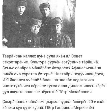
Таврăнсан каллех вунă çула яхăн ял Совет
секретарӗнче, Культура çурчӗн ертӳçинче тăрăшнă.
Çемье çавăрса мăшăрӗпе Феодосия Афанасьевнăпа
пилӗк ача çуратса ӳстернӗ. Чистайри педучилищӗрен,
И.Я.Яковлев ячӗллӗ Чăваш патшалăх педагогика
институтӗнчен вӗренсе тухса алла диплом илсен хӗрӗх
çул шкулта ачасене вӗрентнӗ Пётр Михайлович.
Çамрăкранах сăвăсем çырма пуçланăскерӗн 20-е яхăн
кӗнеки кун çути курнă. Пётр Гаврилов-Мереченӗн