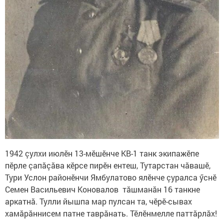
1942 çулхи июлӗн 13-мӗшӗнче КВ-1 танк экипажӗпе
пӗрле çапăçăва кӗрсе пирӗн ентеш, Тутарстан чăвашӗ,
Тури Услон районӗнчи Ямбулатово ялӗнче çуралса ӳснӗ
Семен Васильевич Коновалов тăшманăн 16 танкне
аркатнă. Тулли йышпа мар пулсан та, чӗрӗ-сывах
хамăрăннисем патне таврăнать. Тӗлӗнмелле паттăрлăх!