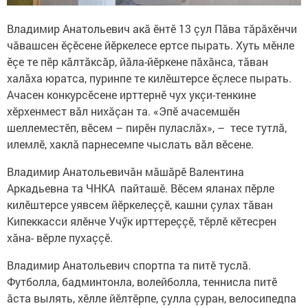
Владимир Анатольевич акă ӗнтӗ 13 çул Пӑва тӑрӑхӗнчи
чӑвашсен ӗçӗсене йӗркелесе ертсе пырать. Хуть мӗнле
ӗçе те пӗр кӑлтӑксӑр, йӑла-йӗркене пӑхӑнса, тӑван
халӑха юратса, пуринпе те килӗштерсе ӗçлесе пырать.
Ачасен конкурсӗсене ирттернӗ чух укçи-тенкине
хӗрхенмест вăл нихăçан та. «Эпӗ ачасемшӗн
шеллеместӗп, вӗсем – пирӗн пуласлӑх», – тесе тутлӑ,
илемлӗ, хаклӑ парнесемпе чыслать вăл вӗсене.
Владимир Анатольевичӑн мӑшӑрӗ Валентина
Аркадьевна та ЧНКА пайташӗ. Вӗсем яланах пӗрле
килӗштерсе уявсем йӗркелеççӗ, кашни çулах тӑван
Кипеккасси ялӗнче Учӳк ирттереççӗ, тӗрлӗ кӗтесрен
хӑна- вӗрле пухаççӗ.
Владимир Анатольевич спортпа та питӗ туслă.
Футболла, бадминтонла, волейболла, теннисла питӗ
ăста вылять, хӗлле йӗлтӗрпе, çулла çуран, велосипедпа