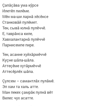
Çапăçăва ума кӳрсе
Илетӗп пилӗме.
Мӗн ма-ши ларнă хӗсӗнсе
Станковăй пулёмет.
Тен, сывă юлнă пулӗччӗ.
Е, таврăнса киле,
Хавхалантарнă пулӗччӗ
Парнисемпе пире.
Тен, асанне хуйхăрмӗччӗ
Куçне шăла-шăла.
Аттеçӗме хутăрмӗччӗ
Аттесӗрлӗх шăпа.
Çулсем – самантлăх пулăмӗ.
Эп хам та халь атте.
Ман пекех çамрăк пулнă вӗт
Вилес чух асатте.