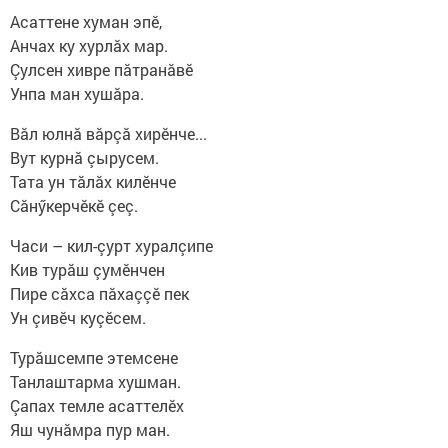
Асаттене хуман эпӗ,
Анчах ку хурлăх мар.
Çулсен хивре пăтранăвӗ
Унпа ман хушăра.
Вăл юлнă вăрçă хирӗнче...
Вут курнă çырусем.
Тата ун тăлăх килӗнче
Сăнӳкерчӗкӗ çеç.
Часи – кил-çурт хуралçипе
Кив турăш çумӗнчен
Пире сăхса пăхаççӗ пек
Ун çивӗч куçӗсем.
Турăшсемпе этемсене
Танлаштарма хушман.
Çапах темле асаттелӗх
Яш чунăмра пур ман.