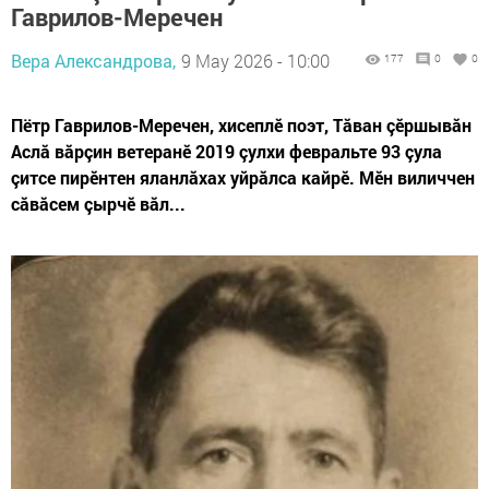
Гаврилов-Меречен
Вера Александрова,
9 May 2026 - 10:00
177
0
0
Пётр Гаврилов-Меречен, хисеплӗ поэт, Тăван çӗршывăн
Аслă вăрçин ветеранӗ 2019 çулхи февральте 93 çула
çитсе пирӗнтен яланлăхах уйрăлса кайрӗ. Мӗн виличчен
сăвăсем çырчӗ вăл...