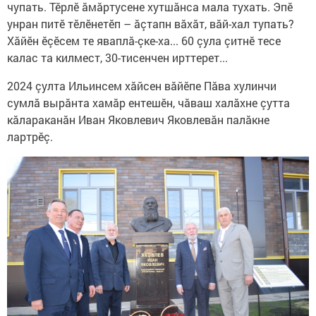
чупать. Тӗрлӗ ăмăртусене хутшăнса мала тухать. Эпӗ
унран питӗ тӗлӗнетӗп – ăçтапн вăхăт, вăй-хал тупать?
Хăйӗн ӗçӗсем те яваплă-çке-ха... 60 çула çитнӗ тесе
калас та килмест, 30-тисенчен ирттерет...
2024 çулта Ильинсем хӑйсен вӑйӗпе Пӑва хулинчи
сумлӑ вырӑнта хамăр ентешӗн, чӑваш халăхне çутта
кӑлараканăн Иван Яковлевич Яковлевăн палӑкне
лартрӗç.