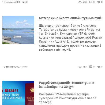
12 декабря 2023, 14:58
503
0
0
Метеор çине билета онлайн туянма пулӗ
Шыв-шур транспорчӗ çине билетсене
Тутарстанра çуркуннерен онлайн сутма
тытăнасшăн. Кун çинчен «ТР флочӗ»
компанин генеральнăй директорӗ Роман
Лизалин «Аслă Атăл çулӗ» регионсем
хушшинчи маршрут проектне халалланă
вебинарта пӗлтернӗ.
12 декабря 2023, 14:40
453
0
0
Раççей Федерацийӗн Конституцине
йышӑннӑранпа 30 çул
Раштавӑн 12-мӗшӗнче Раççейре
çулсерен РФ Конституци кунне паллӑ
тӑваççӗ.