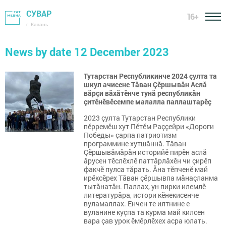
СУВАР
16+
г. Казань
News by date 12 December 2023
Тутарстан Республикинче 2024 çулта та
шкул ачисене Тăван Çӗршывăн Аслă
вăрçи вăхăтӗнче тунă республикăн
çитӗнӗвӗсемпе малалла паллаштарӗç
2023 çулта Тутарстан Республики
пӗрремӗш хут Пӗтӗм Раççейри «Дороги
Победы» çарпа патриотизм
программине хутшăннă. Тăван
Çӗршывăмăрăн историйӗ пирӗн аслă
ăрусен тӗслӗхлӗ паттăрлăхӗн чи çирӗп
факчӗ пулса тăрать. Ăна тӗпченӗ май
ирӗксӗрех Тăван çӗршывпа мăнаçланма
тытăнатăн. Паллах, ун пирки илемлӗ
литературăра, истори кӗнекисенче
вуламаллах. Енчен те илтнине е
вуланине куçпа та курма май килсен
вара çав урок ӗмӗрлӗхех асра юлать.