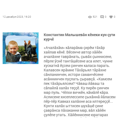
12 декабря 2023, 16:20
521
0
0
Константин Малышевăн кӗнеки кун çути
курчӗ
«Ачалăхăм» кăларăма çирӗм тăхăр
хайлав кӗнӗ. Вӗсенче автор хăйӗн
ачалăхне таврăнать, çывăх çыннисене,
пӗрле ӳснӗ тантăшӗсене аса илет, чунне
хускатнă ӗçсем çинчен каласа парать.
Калавсен ярăмне Тăхăрьял тăрăхне
сăнланинчен, истори саманчӗсене
асăннинчен пуçлать çыравçă. «Камсем
пек тăхăрьялсем? Чăваш йăваш та
сăпайлă халăх теççӗ. Ку пирӗн çинчен
мар пуль. Чӗлхи вичкӗн, кăмăлӗ кăра.
Аслисене хисеплессипе çыхăннă йăласем
пӗр-пӗр Кавказ халăхне аса илтереççӗ...
Кунти халăх ыттисен шухăшӗ çине
çаврăнса пăхаканни мар, вăл хăйӗн
çулӗпе утать. Хăйӗннисене юратарах