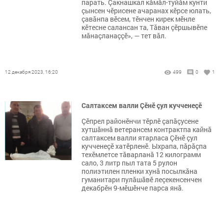
парать. Çакнашкал кăмăл-туйăм кунти
çынсен чӗрисене ачаранах кӗрсе юлать,
çавăнпа вӗсем, тӗнчен кирек мӗнле
кӗтесне салансан та, Тăван çӗршывӗпе
мăнаçланаççӗ», — тет вăл.
12 декабря 2023, 16:20
499
0
1
Салтаксем валли Çӗнӗ çул кучченеçӗ
Çӗпрел районӗнчи тӗрлӗ çапăçусене
хутшăннă ветерансем контрактпа кайнă
салтаксем валли ятарласа Çӗнӗ çул
кучченеçӗ хатӗрленӗ. Ыхрапа, пăрăçпа
техӗмлетсе тăварланă 12 килограмм
сало, 3 литр пыл тата 5 рулон
полиэтилен пленки хунă посылкăна
гуманитари пулăшăвӗ леçекенсенчен
декабрӗн 9-мӗшӗнче парса янă.