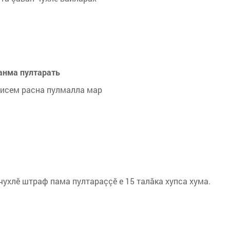
анма пултарать
мисем расна пулмалла мар
чухлӗ штраф пама пултараççӗ е 15 талăка хупса хума.