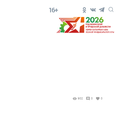
16+
902
0
0