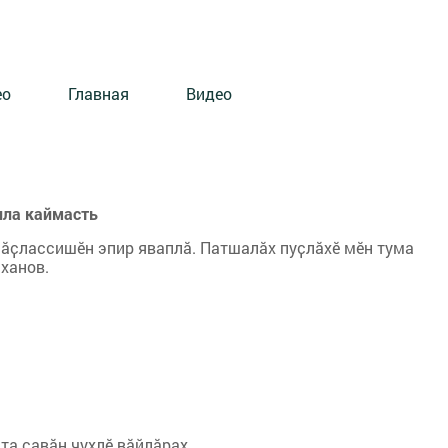
ео
Главная
Видео
лла каймасть
нӑҫлассишӗн эпир яваплӑ. Патшалӑх пуҫлӑхӗ мӗн тума
иханов.
та çавăн чухлӗ вăйлăрах