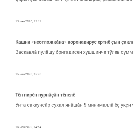
15 мая 2020, 15:41
Кашни «неотложкăна» коронавирус ертнӗ çын çакл
Васкавлă пулăшу бригадисен хушшинче тӳлев сум
15 мая 2020, 15:26
Тӗн пирӗн пурнăçăн тӗнелӗ
Унта саккунсăр сухал янăшăн 5 минималлă ӗç укçи 
15 мая 2020, 14:54