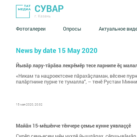
СУВАР
г. Казань
Фотогалереи
Опросы
Актуальное вид
News by date 15 May 2020
Йывăр лару-тăрăва лекрӗмӗр тесе ларнипе ӗç мала
«Никам та нацроектсене пӑрахӑҫламан, вӗсене пур
палӑртнине пурне те тумалла", – тенӗ Рустам Минн
15 мая 2020, 20:32
Майăн 15-мӗшӗнче тӗнчере çемье кунне уявлаççӗ
Çирӗп çемьесем мӗн чухлӗ йышлăрах, çӗршывăмăр 