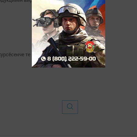
курсӗсенче те хутшӑнаяҫҫӗ