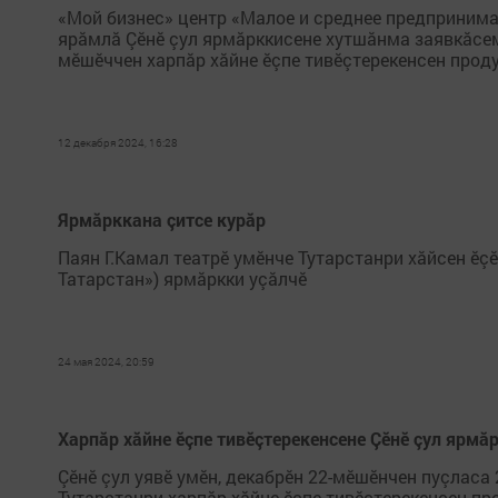
«Мой бизнес» центр «Малое и среднее предпринима
ярăмлă Çӗнӗ çул ярмăрккисене хутшăнма заявкăсе
мӗшӗччен харпăр хăйне ӗçпе тивӗçтерекенсен проду
12 декабря 2024, 16:28
Ярмăрккана çитсе курăр
Паян Г.Камал театрӗ умӗнче Тутарстанри хăйсен ӗçӗ
Татарстан») ярмăркки уçăлчӗ
24 мая 2024, 20:59
Харпăр хăйне ĕçпе тивĕçтерекенсене Çӗнӗ çул ярмӑ
Çӗнӗ çул уявӗ умӗн, декабрӗн 22-мӗшӗнчен пуçласа
Тутарстанри харпăр хăйне ĕçпе тивĕçтерекенсен пр