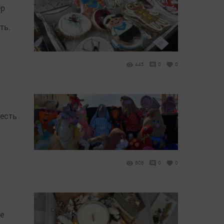
ӗр
ть.
445
0
0
 есть
606
0
0
е