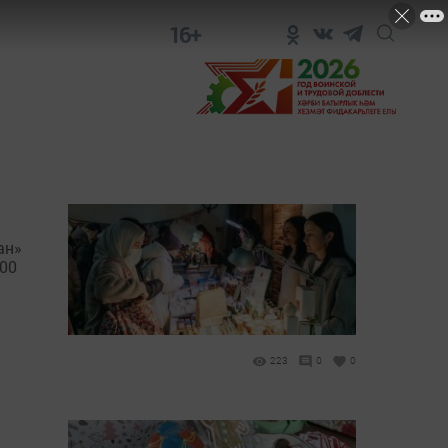
16+
ан»
200
223
0
0