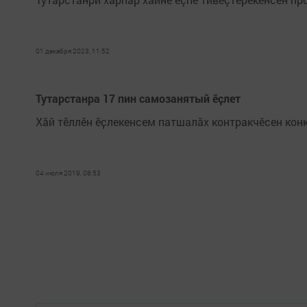
01 декабря 2023, 11:52
Тутарстанра 17 пин самозанятый ӗҫлет
Хӑй тӗллӗн ӗҫлекенсем патшалӑх контракчӗсен кон
04 июля 2019, 08:53