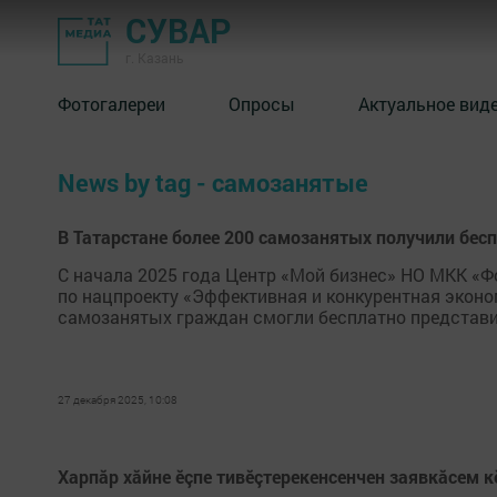
СУВАР
г. Казань
Фотогалереи
Опросы
Актуальное вид
News by tag - самозанятые
В Татарстане более 200 самозанятых получили бес
С начала 2025 года Центр «Мой бизнес» НО МКК «
по нацпроекту «Эффективная и конкурентная эконо
самозанятых граждан смогли бесплатно представ
27 декабря 2025, 10:08
Харпăр хăйне ӗçпе тивӗçтерекенсенчен заявкăсем к