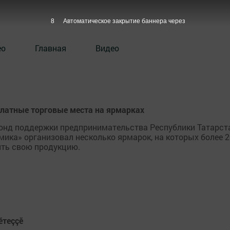
7
Автоматическое закрытие баннера через
ео
Главная
Видео
платные торговые места на ярмарках
Фонд поддержки предпринимательства Республики Татарст
мика» организовал несколько ярмарок, на которых более 
ить свою продукцию.
ӗтеççӗ