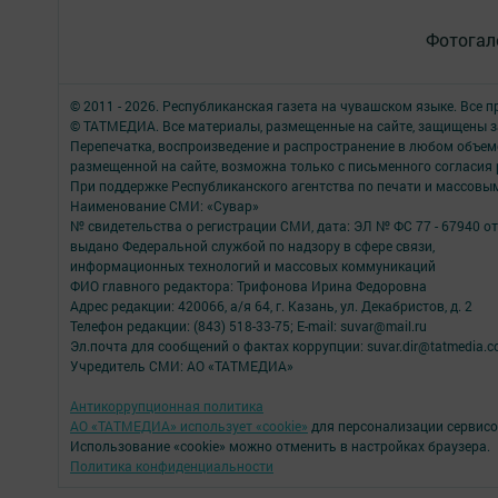
Фотогал
© 2011 - 2026. Республиканская газета на чувашском языке. Все 
© ТАТМЕДИА. Все материалы, размещенные на сайте, защищены з
Перепечатка, воспроизведение и распространение в любом объе
размещенной на сайте, возможна только с письменного согласия
При поддержке Республиканского агентства по печати и массов
Наименование СМИ: «Сувар»
№ свидетельства о регистрации СМИ, дата: ЭЛ № ФС 77 - 67940 от
выдано Федеральной службой по надзору в сфере связи,
информационных технологий и массовых коммуникаций
ФИО главного редактора: Трифонова Ирина Федоровна
Адрес редакции: 420066, а/я 64, г. Казань, ул. Декабристов, д. 2
Телефон редакции: (843) 518-33-75; E-mail: suvar@mail.ru
Эл.почта для сообщений о фактах коррупции: suvar.dir@tatmedia.
Учредитель СМИ: АО «ТАТМЕДИА»
Антикоррупционная политика
АО «ТАТМЕДИА» использует «cookie»
для персонализации сервисо
Использование «cookie» можно отменить в настройках браузера.
Политика конфиденциальности