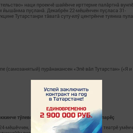
тельство» наци проекчӗ шайӗнче ирттерме палăртнă вунп
м йышăнма пуçланă. Декабрӗн 22-мӗшӗнчен пуçласа 31-
кцине Тутарстанри тăватă суту-илӳ центрӗнче туянма пула
пе (самозанятый) пурăнакансен «Эпӗ вăл Тутарстан» («Я и
рккинче тӳлевсӗр суту-илӳ вырӑнӗсем уйăрса парӗç
 24-мӗшӗччен, республикӑн тӗп хулинче Камал театрĕ умĕнч
одукцийӗн виçӗ кунлӑх ярмӑркки пулать.