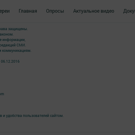
ереи
Главная
Опросы
Актуальное видео
Доку
права защищены.
аконом.
ме информации,
 редакций СМИ.
ым коммуникациям.
 06.12.2016
com
в и удобства пользователей сайтом.