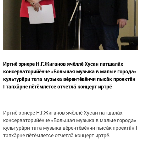
Иртнӗ эрнере Н.Г.Жиганов ячӗллӗ Хусан патшалăх
консерваторийӗнче «Большая музыка в малые города»
культурăри тата музыка вӗрентӗвӗнчи пысăк проектăн
I тапхăрне пӗтӗмлетсе отчетлă концерт иртрӗ
Иртнӗ эрнере Н.Г.Жиганов ячӗллӗ Хусан патшалăх
консерваторийӗнче «Большая музыка в малые города»
культурăри тата музыка вӗрентӗвӗнчи пысăк проектăн I
тапхăрне пӗтӗмлетсе отчетлă концерт иртрӗ.