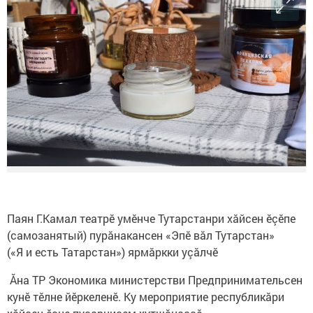
Паян Г.Камал театрӗ умӗнче Тутарстанри хăйсен ӗçӗпе
(самозанятый) пурăнакансен «Эпӗ вăл Тутарстан»
(«Я и есть Татарстан») ярмăркки уçăлчӗ
Ăна ТР Экономика министерстви Предпринимательсен
кунӗ тӗлне йӗркеленӗ. Ку мероприятие республикăри