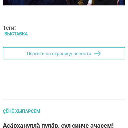
Теги:
ВЫСТАВКА
Перейти на страницу новости
ÇӖНӖ ХЫПАРСЕМ
Асăрхануллă пулăр, çул çинче ачасем!