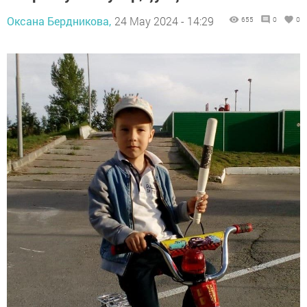
Оксана Бердникова,
24 May 2024 - 14:29
655
0
0