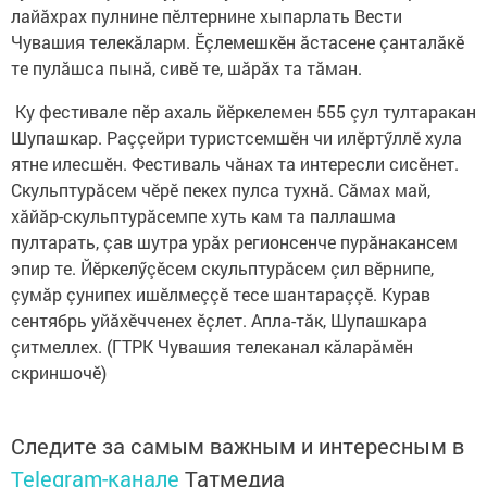
лайăхрах пулнине пӗлтернине хыпарлать Вести
Чувашия телекăларм. Ӗçлемешкӗн ăстасене çанталăкӗ
те пулăшса пынă, сивӗ те, шăрăх та тăман.
Ку фестивале пӗр ахаль йӗркелемен 555 çул тултаракан
Шупашкар. Раççейри туристсемшӗн чи илӗртӳллӗ хула
ятне илесшӗн. Фестиваль чăнах та интересли сисӗнет.
Скульптурăсем чӗрӗ пекех пулса тухнă. Сăмах май,
хăйăр-скульптурăсемпе хуть кам та паллашма
пултарать, çав шутра урăх регионсенче пурăнакансем
эпир те. Йӗркелӳçӗсем скульптурăсем çил вӗрнипе,
çумăр çунипех ишӗлмеççӗ тесе шантараççӗ. Курав
сентябрь уйăхӗчченех ӗçлет. Апла-тăк, Шупашкара
çитмеллех. (ГТРК Чувашия телеканал кăларăмӗн
скриншочӗ)
Следите за самым важным и интересным в
Telegram-канале
Татмедиа