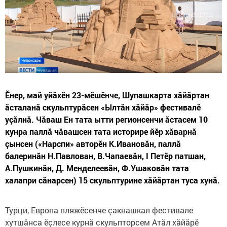
Ӗнер, май уйăхӗн 23-мӗшӗнче, Шупашкарта хăйăртан
ăсталанă скульптурăсен «Ылтăн хăйăр» фестивалӗ
уçăлнă. Чăваш Ен тата ытти регионсенчи ăстасем 10
кунра паллă чăвашсен тата историре йӗр хăварнă
çынсен («Нарспи» авторӗн К.Ивановăн, паллă
балеринăн Н.Павлован, В.Чапаевăн, I Петӗр патшан,
А.Пушкинăн, Д. Менделеевăн, Ф.Ушаковăн тата
халапри сăнарсен) 15 скульптурине хăйăртан туса хунă.
Турци, Европа пляжӗсенче çакнашкал фестивале
хутшăнса ӗçлесе курнă скульпторсем Атăл хăйăрӗ