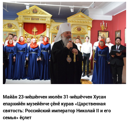
Майăн 23-мӗшӗнчен июлӗн 31-мӗшӗччен Хусан
епархийӗн музейӗнче çӗнӗ курав «Царственная
святость: Российский император Николай II и его
семья» ӗçлет