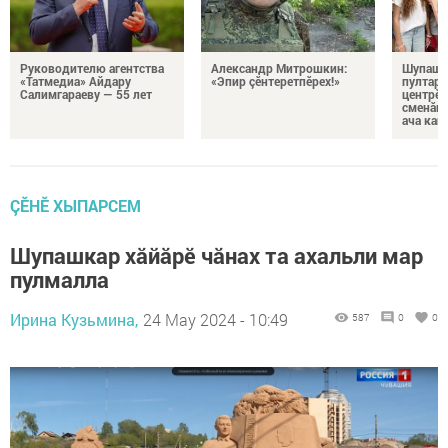
Руководителю агентства
Александр Митрошкин:
Шупашк
«Татмедиа» Айдару
«Эпир çӗнтеретпӗрех!»
пултару
Салимгараеву — 55 лет
центрӗн
сменăна
ача кай
ÇӖНӖ ХЫПАРСЕМ
Шупашкар хăйăрӗ чăнах та ахальли мар
пулмалла
Ирина Кузьмина,
24 May 2024 - 10:49
587
0
0