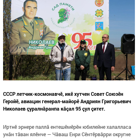
СССР летчик-космонавчӗ, икӗ хутчен Совет Союзӗн
Геройӗ, авиацин генерал-майорӗ Андриян Григорьевич
Николаев çуралнăранпа кăçал 95 çул çитет.
Иртнӗ эрнере паллă ентешӗмӗрӗн юбилейне халалласа
унăн тăван ялӗнче — Чăваш Енри Сӗнтӗрвăрри округне