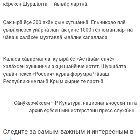
кӗрекен Шуршăлта — йывăç лартнă.
Çак ырă ӗçе 300 яхăн çын хутшăннă. Ельниково ялӗ
çывăхнерех уйăрнă лаптăк çине 1000 тӗп юман лартнă
чăваш халăхӗн мухтавлă ывăлне халалласа.
Каласа хăвармалла: ку ырă ӗç «Астăвăм сачӗ»
халăхсен хушшинчи акци шайӗнче иртет. Шуршăлта
çавăн пекех «Россия» курав-форумра Чăваш
Республикине панă Крым хырне те лартнă.
Сăнӳкерчӗксем ЧР Культура, национальноçсен тата
архив ӗçӗсен министерствин пресс-службин.
Следите за самым важным и интересным в