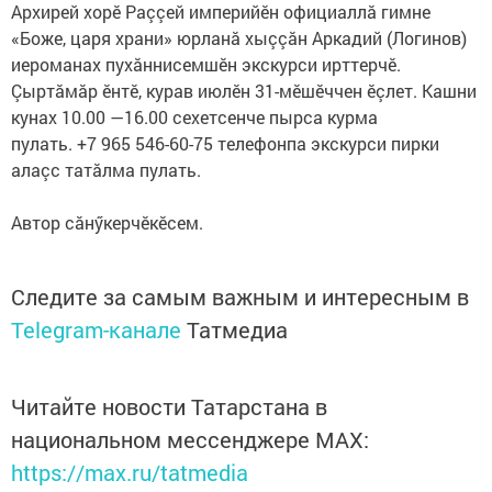
Архирей хорӗ Раççей империйӗн официаллă гимне
«Боже, царя храни» юрланă хыççăн Аркадий (Логинов)
иероманах пухăннисемшӗн экскурси ирттерчӗ.
Çыртăмăр ӗнтӗ, курав июлӗн 31-мӗшӗччен ӗçлет. Кашни
кунах 10.00 —16.00 сехетсенче пырса курма
пулать. +7 965 546-60-75 телефонпа экскурси пирки
алаçс татăлма пулать.
Автор сăнӳкерчӗкӗсем.
Следите за самым важным и интересным в
Telegram-канале
Татмедиа
Читайте новости Татарстана в
национальном мессенджере MАХ:
https://max.ru/tatmedia