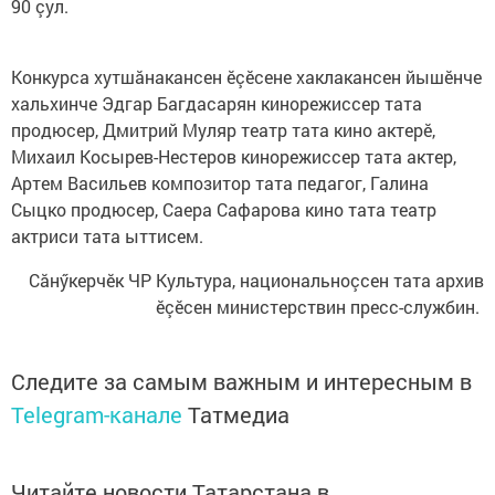
90 çул.
Конкурса хутшăнакансен ӗçӗсене хаклакансен йышӗнче
хальхинче Эдгар Багдасарян кинорежиссер тата
продюсер, Дмитрий Муляр театр тата кино актерӗ,
Михаил Косырев-Нестеров кинорежиссер тата актер,
Артем Васильев композитор тата педагог, Галина
Сыцко продюсер, Саера Сафарова кино тата театр
актриси тата ыттисем.
Сăнӳкерчӗк ЧР Культура, национальноçсен тата архив
ӗçӗсен министерствин пресс-службин.
Следите за самым важным и интересным в
Telegram-канале
Татмедиа
Читайте новости Татарстана в