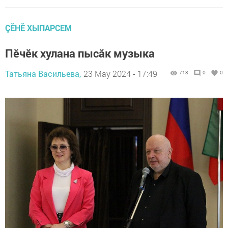
ÇӖНӖ ХЫПАРСЕМ
Пӗчӗк хулана пысăк музыка
Татьяна Васильева,
23 May 2024 - 17:49
713
0
0