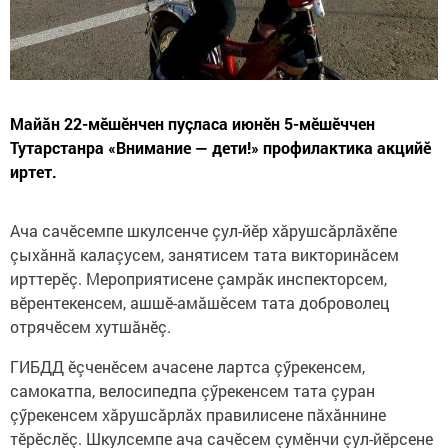
Майӑн 22-мӗшӗнчен пуçласа июнӗн 5-мӗшӗччен
Тутарстанра «Внимание — дети!» профилактика акцийĕ
иртет.
Ача сачӗсемпе шкулсенче çул-йӗр хӑрушсӑрлӑхӗпе
çыхӑннӑ калаçусем, занятисем тата викторинӑсем
ирттерӗç. Мероприятисене çамрӑк инспекторсем,
вĕрентекенсем, ашшӗ-амӑшӗсем тата доброволец
отрячӗсем хутшӑнӗç.
ГИБДД ӗçченӗсем ачасене лартса çӳрекенсем,
самокатпа, велосипедпа çӳрекенсем тата çуран
çӳрекенсем хăрушсăрлăх правилисене пăхăннине
тӗрӗслӗç. Шкулсемпе ача сачӗсем çумĕнчи çул-йĕрсене