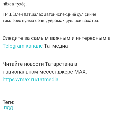
пăхса тухĕç.
ТР ШӖМӗн патшалăх автоинспекцийӗ çул çинче
тимлӗрех пулма сӗнет, уйрăмах çуллахи вăхăтра.
Следите за самым важным и интересным в
Telegram-канале
Татмедиа
Читайте новости Татарстана в
национальном мессенджере MАХ:
https://max.ru/tatmedia
Теги:
ПДД