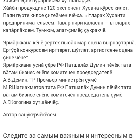
хăйсен ӗçне пуçарнисем хутшăнаççӗ.
Хăйӗн продукцине 120 экспонент Хусана кӳрсе килет.
Паян пурте килсе çитейменччӗ-ха. Ытларах Хусанти
предпринимательсем. Тавар пири каласан — ытларах
капăрлăхсем. Тум-юм, апат-çимӗç çукрахчӗ.
Ярмăрккана кӗнӗ çӗртех пысăк мар сцена вырнаçтарнă.
Ертӳçӗ конкурссем ирттерет, шӳтлет, артистсене сцена
çине чӗнет.
Ярмăрккана уçнă çӗре РФ Патшалăх Думин пӗчӗк тата
вăтам бизнес енӗпе комитечӗн проедседателӗ
А.В.Демин, ТР Премьер министрӗн çумӗ
М.Р.Шагиахметов тата РФ Патшалăх Думин пӗчӗк тата
вăтам бизнес енӗпе комитечӗн председатель çумӗ
А.Г.Когогина хутшăнчӗç.
Автор сăнӳкерчӗкӗсем.
Следите за самым важным и интересным в