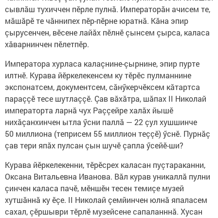
сывлăш тухиччен пӗрле пулнă. Императорăн ачисем те,
мăшăрӗ те чăннипех пӗр-пӗрне юратнă. Кăна эпир
çырусенчен, вӗсене лайăх пӗлнӗ çынсем çырса, каласа
хăварнинчен пӗлетпӗр.
Императора хурласа калаçнине-çырнине, эпир пурте
илтнӗ. Курава йӗркелекенсем ку тӗрӗс пулманнине
экспонатсем, документсем, сăнӳкерчӗксем кăтартса
параççӗ тесе шутлаççӗ. Çав вăхăтра, шăпах II Николай
императорта ларнă чух Раççейре халăх йышӗ
нихăçанхинчен ытла ӳсни паллă — 22 çул хушшинче
50 миллиона (теприсем 55 миллион теççӗ) ӳснӗ. Пурнăç
çав тери япăх пулсан çын шучӗ çапла ӳсейӗ-ши?
Курава йӗркелекенни, тӗрӗсрех каласан пуçтараканни,
Оксана Витальевна Иванова. Вăл курав уникаллă пулни
çинчен каласа пачӗ, мӗншӗн тесен темиçе музей
хутшăннă ку ӗçе. II Николай çемйинчен юлнă япаласем
сахал, çӗршыври тӗрлӗ музейсене сапаланннă. Хусан