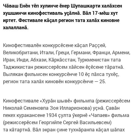
Чăваш Енӗн тӗп хулинче ӗнер Шупашкарти халăхсен
хушшинчи кинофестиваль уçăлнă. Вăл 17-мӗш хут
иртет. Фестивале кăçал регион тата халăх киновне
халалланă.
Кинофестивалӗн конкурсӗсене кăçал Раççей,
Великобритани, Итали, Греци, Германи, Франци, Армени,
Иран, Инди, Абхази, Кăркăсстан, Туркменистан тата
Таджикистан режиссерӗсем хăйсен ӗçӗсене тăратнă.
Вылякан фильмсен конкурсӗнче 10 ӗç пăхса тухӗç,
регион тата халăх киновӗн конкурсӗнче — 25.
Кинофестивале «Хурăн шывӗ» фильмпа (режиссерӗсем
Николай Семеновпа Зоя Илларионова) уçнă. Çавăн
пекех куракансене 1934 çулта ӳкернӗ «Чапаев» фильма
(режиссерӗсем Георгийпе Сергей Васильевсем)
та кăтартнă. Вăл экран çине тухнăранпа кăçал шăпах