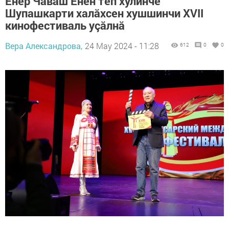
Ӗнер Чăваш Енӗн тӗп хулинче
Шупашкарти халăхсен хушшинчи XVII
кинофестиваль уçăлнă
Вера Александрова,
24 May 2024 - 11:28
612
0
0