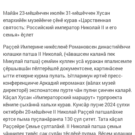
Майăн 23-мӗшӗнчен июлӗн 31-мӗшӗччен Хусан
епархийӗн музейӗнче çӗнӗ курав «Царственная
святость: Российский император Николай II и его
семья» ӗçлет
Раççей Империне никӗсленӗ Романовсен династийӗнчи
юлашки патша II Николай, (чăвашсем каланă пек
Микулай патша) çемйин куллен усă куракан япалисемпе
çӗршывшăн пӗлтерӗшлӗ документсене, картинăсене
ытти еткерне курма пулать. Ытларикун иртнӗ пресс-
конференцинче Аркадий иероманах (вăлах музей
директорӗ) экспонатсем пурте чăн пулни çинчен каларӗ.
Кăçал Хусан «Императорский маршрут» турпроекта
кӗнипе çыхăннă хальхи курав. Кунсăр пуçне 2024 çулхи
октябрӗн 20-мӗшӗнче II Николай Раççей патшалăхне
ертсе пыма пуçланăранпа 130 çул çитет. Тата кăçал
Раççейре Çемье çулталăкӗ. II Николай патша çемьи
чăннипех тивӗç çак çулăн тӗслӗхӗ пулма. Вӗсем юлашки