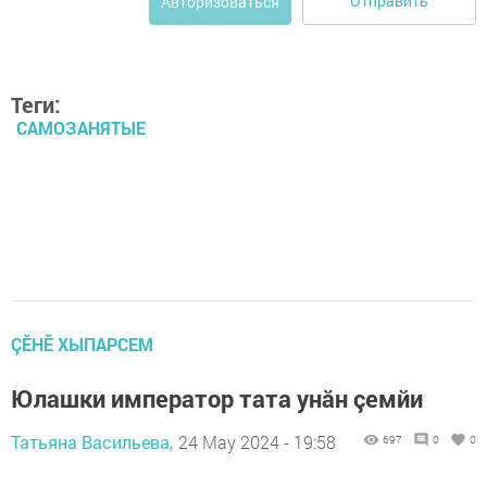
Отправить
Авторизоваться
Теги:
САМОЗАНЯТЫЕ
ÇӖНӖ ХЫПАРСЕМ
Юлашки император тата унăн çемйи
Татьяна Васильева,
24 May 2024 - 19:58
697
0
0