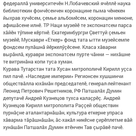
федераллă университечӗн Н.Лобачевский ячӗллӗ наука
библиотекин фончӗсенчен коронацине пыма чӗнекен
йыхрав хучӗсем, çемье альбомӗсем, коронацин менюне,
афишăсене илнӗ. ТР Наци музейӗ те экспонатсем парса
хăйӗн тӳпине кӗртнӗ. Екатеринбургри Çветтуй çемьен
музейӗ, Мускаври «Еткер» фонд тата ытти музейсемпе
фондсем пулăшнă йӗркелӳçӗсене. Класа хăварни
вырăнлă, кураври экспонатсем пурте чăнни — нихăшне
те витринăна копи туса хуман.
Курава Тутарстан тата Хусан митрополичӗ Кирилл уçса
пил пачӗ. «Наследие империи» Регионсен хушшинчи
обществăлла юхăмăн председателӗ, генерал-лейтенант
Леонид Петрович Решетников, РФ Патшалăх Думин
депутачӗ Андрей Кузнецов тухса калаçрӗç. Андрей
Кузнецов Кирилл митрополита Раççей обществин
пурнăçне аталантарнăшăн, культура еткерне упраса
хăварма тăрăшнăшăн, ăс-хакăл никӗсне çирӗплетме вăй
хунăшăн Патшалăх Думин ятӗнчен Тав çырăвӗ пачӗ.