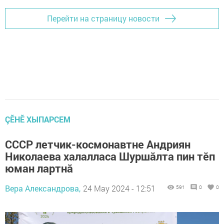
Перейти на страницу новости
ÇӖНӖ ХЫПАРСЕМ
СССР летчик-космонавтне Андриян
Николаева халалласа Шуршăлта пин тӗп
юман лартнă
Вера Александрова,
24 May 2024 - 12:51
591
0
0