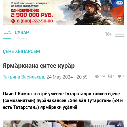
СУВАР
16+
г. Казань
ÇӖНӖ ХЫПАРСЕМ
Ярмăрккана çитсе курăр
Татьяна Васильева,
24 May 2024 - 20:59
604
0
0
Паян Г.Камал театрӗ умӗнче Тутарстанри хăйсен ӗçӗпе
(самозанятый) пурăнакансен «Эпӗ вăл Тутарстан» («Я и
есть Татарстан») ярмăркки уçăлчӗ