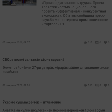
«Производительность труда». Проект
является частью национального
проекта «Эффективная и конкурентная
экономика». Об этом сообщила пресс-
служба Министерства промышленности
и торговли РТ.
07 февраля 2026, 09:57
217
0
0
СВОра вилнӗ салтакăн хӗрне çаратнă
Элмет районӗнчи 27-ри çамрăк хӗрарăм хăйне улталанине сиссе
юлайман
07 февраля 2026, 09:06
163
0
0
Ӳкерме хушмаççӗ-тӗк – итлемелле
Анат Кама хулин шкулӗсенчен пӗринче вӗренекен 13-ри арçын