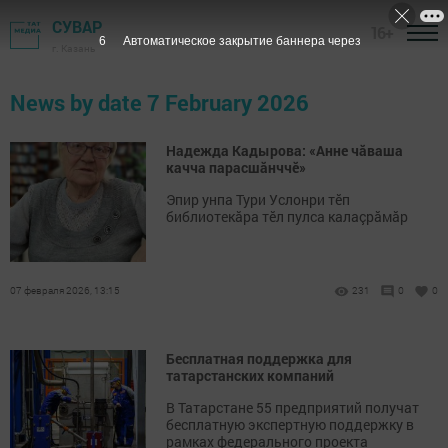
СУВАР
16+
6
Автоматическое закрытие баннера через
г. Казань
News by date 7 February 2026
Надежда Кадырова: «Анне чăваша
качча парасшăнччӗ»
Эпир унпа Тури Услонри тӗп
библиотекăра тӗл пулса калаçрăмăр
07 февраля 2026, 13:15
231
0
0
Бесплатная поддержка для
татарстанских компаний
В Татарстане 55 предприятий получат
бесплатную экспертную поддержку в
рамках федерального проекта