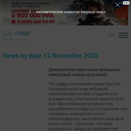
7
Автоматическое закрытие баннера через
СУВАР
16+
г. Казань
News by date 12 November 2022
Документсене ярса пама пулăшакан
электронлă сервис хута кайнă
РФ Цифра аталанăвӗн министерстви
Патшалăх услугисен мобильлӗ
приложенийӗнче çӗнӗ «Поделиться
документом» электронлă сервиса хута
янă. Вăл пулăшнипе документсен
даннăйӗсене хамăра е ытти çынсене смс-
сообщени, электронлă почта,
мессенджерсем, заметкăсем урлă ярса
пама пулать. Кун валли «Личные
документы» пайри çак документсен