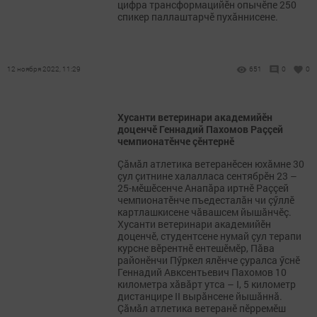
цифра трансформацийӗн опычӗпе 250
спикер паллаштарчӗ пухăннисене.
12 ноября 2022, 11:29
651
0
0
Хусанти ветеринари академийӗн
доценчӗ Геннадий Пахомов Раççей
чемпионатӗнче çӗнтернӗ
Çăмăл атлетика ветеранӗсен юхăмне 30
çул çитнине халалласа сентябрӗн 23 –
25-мӗшӗсенче Анапăра иртнӗ Раççей
чемпионатӗнче пъедесталăн чи çӳллӗ
картлашкисене чăвашсем йышăнчӗç.
Хусанти ветеринари академийӗн
доценчӗ, студентсене нумай çул терапи
курсне вӗрентнӗ ентешӗмӗр, Пăва
районӗнчи Пӳркел ялӗнче çуралса ӳснӗ
Геннадий Авксентьевич Пахомов 10
километра хăвăрт утса – I, 5 километр
дистанцире II вырăнсене йышăннă.
Çăмăл атлетика ветеранӗ пӗрремӗш