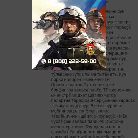
енлӗ тӗрев пама тăрăшаççӗ
Республикăра мобилизациленнисен
çемйисене пур енлӗ тӗрев пама
тăрăшаççӗ. Пособисемсӗр пуçне кредит
каникулӗ, налог çăмăллăхӗсем параççӗ,
тара илнӗ çӗршӗн тӳлессинчен
хăтараççӗ. Паяна Тутарстанра пӗтӗмпе
620 миллион тенкӗлӗх кредит парăмне
вăхăтлăха чарса хунă. Урăхла каласан,
мобилизаципе ятарлă çар операцине
хутшăннă çыннăн кредит парăмӗ пур
пулсан ăна вăл хăй таврăниччен те
тӳлемест. Таврăнсан та уйăхран тин
тӳлевсене хупса пыма тытăнать. Кун
пирки ноябрӗн 1-мӗшӗнче ТР
Правительство Çуртӗнче иртнӗ
брифингра каласа пачӗç. ТР экономика
министрӗ Мидхат Шагиахметов
палăртнă тăрăх, хăш-пӗр çыннăн харăсах
темиçе кредит пур. Вӗсене пурне те
мобилизациленнӗ çын килне
таврăниччен «шăнтса» хураççӗ. «Мӗн
чухлӗ çын заявка пани РФ Оборона
министерствипе Федераллă налог
служби пӗр-пӗринпе информаципе
ылмашăнма тытăннă хыççăн паллă