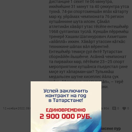
дистанцие 1 сехет те 06 минутра,
иккӗмӗшне 31 минут та 40 çеккунтра утса
тухнă. 74-ри спортсменшăн япăх кăтарту
мар ку, уйрăмах чемпионата 76 регион
хутшăннине шута илсен. Çăмăл
атлетикăн хăвăрт утас тӗсӗпе ентешӗмӗр
1968 çултанпах туслă. Куншăн пӗрремӗш
тренерӗ Хашим Шагинурович Ахметшин
«айăплă» иккен. Хăвăрт утассин кăткăс
техникине шăпах вăл вӗрентнӗ.
Ентешӗмӗр темиçе çул ӗнтӗ Тутарстан
сборнăйӗн йышӗнче. Асăннă чемпионат
та пирвайхи мар, пӗтӗмпе 23–25 спорт
мероприятине хутшăнса пъедестал çине
миçе хут хăпарман-ши? Тульккăш
медальсен шутне хисеплес йăла çук
унăн: «Мухтанма юратмастăп», – терӗ
хальхинче те кӗскен кун пирки.
12 ноября 2022, 09:06
904
0
0
Мобилизациленнисен çемйисене пур