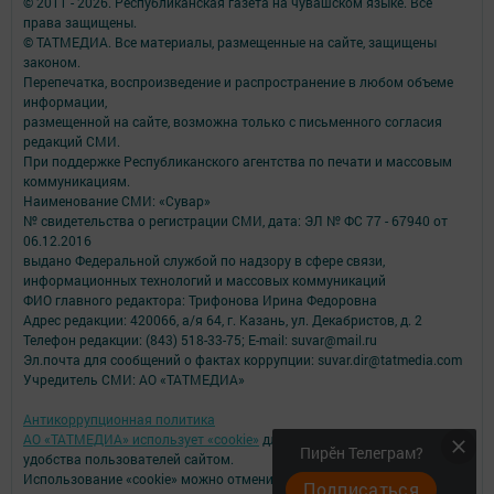
© 2011 - 2026. Республиканская газета на чувашском языке. Все
права защищены.
© ТАТМЕДИА. Все материалы, размещенные на сайте, защищены
законом.
Перепечатка, воспроизведение и распространение в любом объеме
информации,
размещенной на сайте, возможна только с письменного согласия
редакций СМИ.
При поддержке Республиканского агентства по печати и массовым
коммуникациям.
Наименование СМИ: «Сувар»
№ свидетельства о регистрации СМИ, дата: ЭЛ № ФС 77 - 67940 от
06.12.2016
выдано Федеральной службой по надзору в сфере связи,
информационных технологий и массовых коммуникаций
ФИО главного редактора: Трифонова Ирина Федоровна
Адрес редакции: 420066, а/я 64, г. Казань, ул. Декабристов, д. 2
Телефон редакции: (843) 518-33-75; E-mail: suvar@mail.ru
Эл.почта для сообщений о фактах коррупции: suvar.dir@tatmedia.com
Учредитель СМИ: АО «ТАТМЕДИА»
Антикоррупционная политика
АО «ТАТМЕДИА» использует «cookie»
для персонализации сервисов и
Пирӗн Телеграм?
удобства пользователей сайтом.
Использование «cookie» можно отменить в настройках браузера.
Подписаться