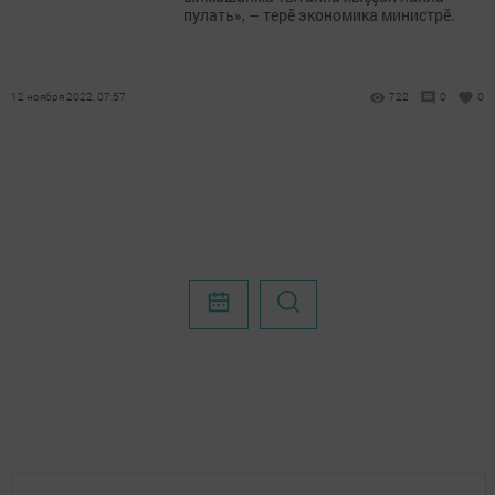
пулать», – терӗ экономика министрӗ.
12 ноября 2022, 07:57
722
0
0