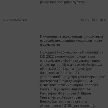
реквизичӗсене илме пулать:
12 ноября 2022, 14:36
713
0
0
Иннополисра экономикăн приоритетлă
отраслӗсене цифрăна куçарасси пирки
форум иртет
Ноябрӗн 24–26-мӗшсенче Иннополисра
DID 2022 экономикăн приоритетлă
отраслӗсене цифрăна куçарасси пирки
форум иртет. Шутпа ку иккӗмӗш форум,
пӗрремӗш 2021 çулта вӗрентӳре,
бизнесра тата патшалăх
управленийӗнче цифра трансформацине
ирттересси пирки декабрӗн 2 – 4-
мӗшсенче иртнӗччӗ. Digital Innopolis
Days (DID) ун чухне Иннополиса
Раççейрен, Францирен, АПШран,
Сингапуртан, Германирен,
Великобританирен тата ытти
çӗршывсенчен 3158 çын килнӗччӗ,