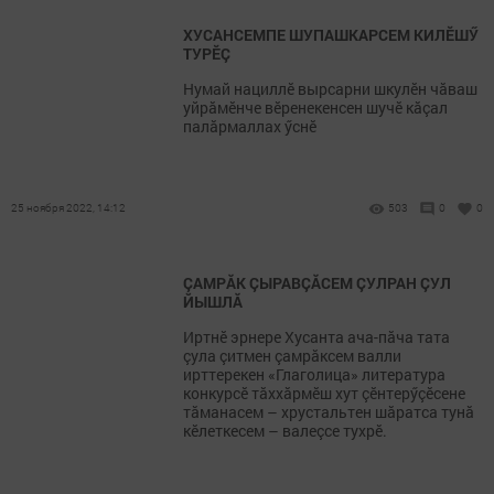
ХУСАНСЕМПЕ ШУПАШКАРСЕМ КИЛӖШӲ
ТУРӖÇ
Нумай нациллӗ вырсарни шкулӗн чăваш
уйрăмӗнче вӗренекенсен шучӗ кăçал
палăрмаллах ӳснӗ
25 ноября 2022, 14:12
503
0
0
ÇАМРĂК ÇЫРАВÇĂСЕМ ÇУЛРАН ÇУЛ
ЙЫШЛĂ
Иртнӗ эрнере Хусанта ача-пăча тата
çула çитмен çамрăксем валли
ирттерекен «Глаголица» литература
конкурсӗ тăххăрмӗш хут çӗнтерӳçӗсене
тăманасем – хрустальтен шăратса тунă
кӗлеткесем – валеçсе тухрӗ.