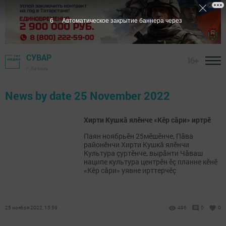
6
Автоматическое закрытие баннера через
СУВАР
16+
г. Казань
News by date 25 November 2022
Хирти Кушкă ялӗнче «Кӗр сăри» иртрӗ
Паян ноябрьӗн 25мӗшӗнче, Пăва
районӗнчи Хирти Кушкă ялӗнчи
Культура çypтӗнче, вырăнти Чăваш
наципе культура центрӗн ӗç планне кӗнӗ
«Кӗр сăри» уявне ирттерчӗç
25 ноября 2022, 15:59
496
0
0