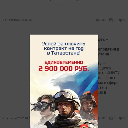
25 ноября 2022, 09:22
809
0
0
Специалисты АО «Транснефть –
Прикамье» провели
профориентационные мероприятия в
учебных заведениях Татарстана
Представители «Транснефть –
Прикамье» ознакомили учащихся
Инженерного лицея-интерната КНИТУ-
КАИ г. Казани и выпускников школ г.
Лениногорска с профессиями в сфере
трубопроводного транспорта и
вариантами самореализации в
нефтепроводной отрасли.
25 ноября 2022, 09:15
507
0
0