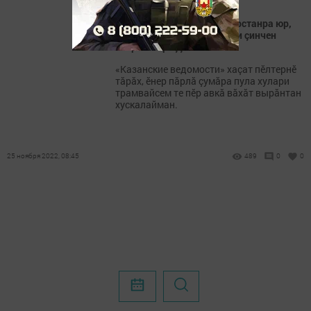
Синоптиксем паян та Тутарстанра юр,
пăрлă çумăр, тӗтре пуласси çинчен
асăрхаттараççӗ
«Казанские ведомости» хаçат пӗлтернӗ
тăрăх, ӗнер пăрлă çумăра пула хулари
трамвайсем те пӗр авкă вăхăт вырăнтан
хускалайман.
25 ноября 2022, 08:45
489
0
0