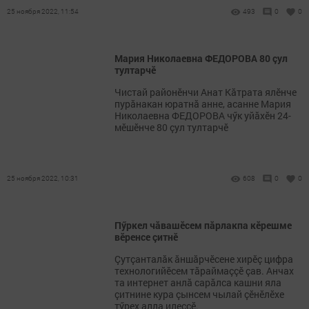
25 ноября 2022, 11:54
493
0
0
Мария Николаевна ФЕДОРОВА 80 çул
тултарчӗ
Чистай районӗнчи Анат Кăтрата ялӗнче
пурăнакан юратнă анне, асанне Мария
Николаевна ФЕДОРОВА чӳк уйăхӗн 24-
мӗшӗнче 80 çул тултарчӗ
25 ноября 2022, 10:31
608
0
0
Пӳркел чăвашӗсем пăрлакпа кӗрешме
вӗренсе çитнӗ
Çутçанталăк ăншăрчӗсене хирӗç цифра
технологийӗсем тăраймаççӗ çав. Анчах
та интернет анлă сарăлса кашни яла
çитнине кура çынсем чылай çӗнӗлӗхе
тӳрех алла илеççӗ.