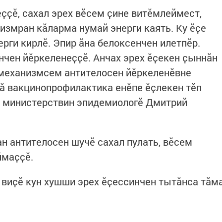
ҫҫӗ, сахал эрех вӗсем ҫине витӗмлеймест,
измран кӑларма нумай энерги каять. Ку ӗҫе
ерги кирлӗ. Эпир ӑна белоксенчен илетпӗр.
нчен йӗркеленеҫҫӗ. Анчах эрех ӗҫекен ҫыннӑн
 механизмсем антителосен йӗркеленӗвне
нӑ вакцинопрофилактика енӗпе ӗҫлекен тӗп
в министерствин эпидемиологӗ Дмитрий
н антителосен шучӗ сахал пулать, вӗсем
ймаҫҫӗ.
виҫӗ кун хушши эрех ӗҫессинчен тытӑнса тӑм