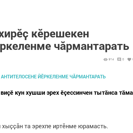
 хирӗҫ кӗрешекен
ӗркеленме чӑрмантарать
914
0
виҫӗ кун хушши эрех ӗҫессинчен тытӑнса тӑма
и хыҫҫӑн та эрехпе иртӗнме юрамасть.