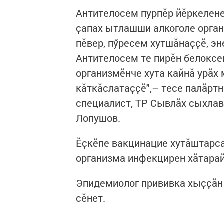
Антителосем пурпӗр йӗркелене
ҫапах ытлашши алкоголе орган
пӗвер, пӳресем хутшӑнаҫҫӗ, эн
Антителосем те пирӗн белоксе
организмӗнче хута кайнӑ урӑх
кӑткӑслатаҫҫӗ",– тесе палӑрт
специалист, ТР Сывлӑх сыхла
Лопушов.
Ӗҫкӗпе вакцинацие хутӑштарса
организма инфекцирен хӑтара
Эпидемиолог прививка хыҫҫӑн 
сӗнет.