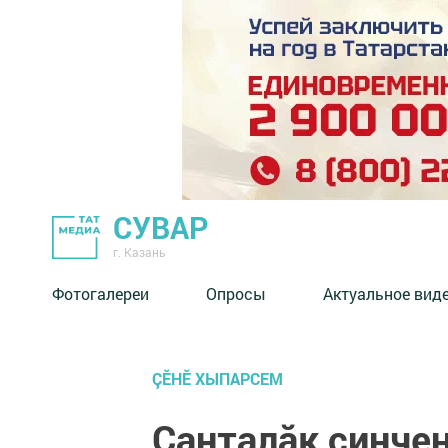
СУВАР
г. Казань
Фотогалереи
Опросы
Актуальное вид
ÇӖНӖ ХЫПАРСЕМ
Ҫанталӑк ҫинче