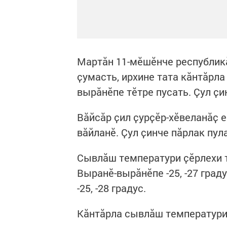
Мартӑн 11-мӗшӗнче республикӑ
ҫумасть, ирхине тата кӑнтӑрла
вырӑнӗпе тӗтре пусать. Ҫул ҫи
Вӑйсӑр ҫил ҫурҫӗр-хӗвеланӑҫ е
вӑйланӗ. Ҫул ҫинче пӑрлак пул
Сывлӑш температури ҫӗрлехи та
Выранӗ-вырӑнӗпе -25, -27 граду
-25, -28 градус.
Кӑнтӑрла сывлӑш температури -