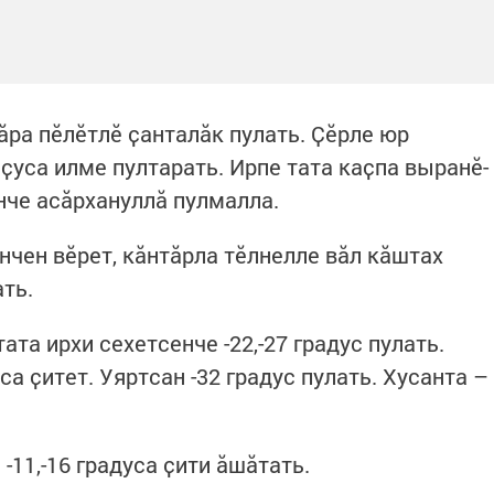
ра пӗлӗтлӗ ҫанталӑк пулать. Ҫӗрле юр
 ҫуса илме пултарать. Ирпе тата каҫпа выранӗ-
нче асӑрхануллӑ пулмалла.
нчен вӗрет, кӑнтӑрла тӗлнелле вӑл кӑштах
ать.
та ирхи сехетсенче -22,-27 градус пулать.
са ҫитет. Уяртсан -32 градус пулать. Хусанта –
11,-16 градуса ҫити ӑшӑтать.