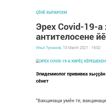
ÇӖНӖ ХЫПАРСЕМ
Эрех Covid-19-а
антителосене й
Илья Туманов,
10 March 2021 - 19:02
Эпидемиолог прививка хыҫҫӑн 
сӗнет
"Вакцинаци умӗн те, вакцинац