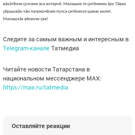
вăхăтӗнчи
ҫулсене аса илтерчĕ. Малашне те ҫитĕнекен ӑру Тӑван
ҫĕршывӑн чӑн патриочĕсем пулса ҫитĕнессе шанас килет.
Малашлӑх вĕсенче-ҫке!
Следите за самым важным и интересным в
Telegram-канале
Татмедиа
Читайте новости Татарстана в
национальном мессенджере MАХ:
https://max.ru/tatmedia
Оставляйте реакции