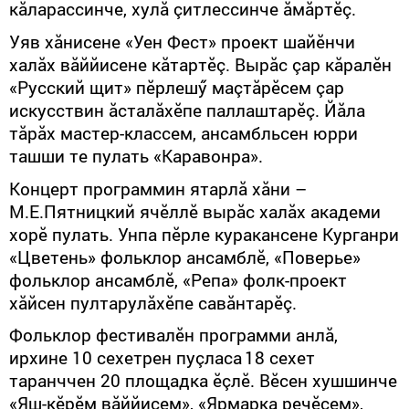
кăларассинче, хулă çитлессинче ăмăртӗç.
Уяв хăнисене «Уен Фест» проект шайӗнчи
халăх вăййисене кăтартӗç. Вырăс çар кăралӗн
«Русский щит» пӗрлешӳ маçтăрӗсем çар
искусствин ăсталăхӗпе паллаштарӗç. Йăла
тăрăх мастер-классем, ансамбльсен юрри
ташши те пулать «Каравонра».
Концерт программин ятарлă хăни –
М.Е.Пятницкий ячӗллӗ вырăс халăх академи
хорӗ пулать. Унпа пӗрле куракансене Курганри
«Цветень» фольклор ансамблӗ, «Поверье»
фольклор ансамблӗ, «Репа» фолк-проект
хăйсен пултарулăхӗпе савăнтарӗç.
Фольклор фестивалӗн программи анлă,
ирхине
10 сехетрен
пуçласа
18
сехет
таранччен
20 площадка
ӗçлӗ. Вӗсен хушшинче
«Яш-кӗрӗм вăййисем», «Ярмарка речӗсем»,