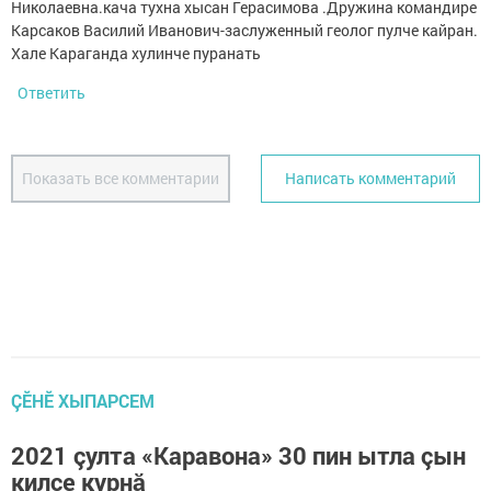
Николаевна.кача тухна хысан Герасимова .Дружина командире
Карсаков Василий Иванович-заслуженный геолог пулче кайран.
Хале Караганда хулинче пуранать
Ответить
Показать все комментарии
Написать комментарий
ÇӖНӖ ХЫПАРСЕМ
2021 çулта «Каравона» 30 пин ытла çын
килсе курнă