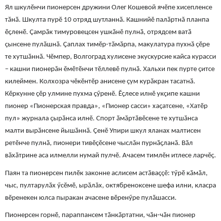
Ял шкулӗнчи п
ионерсен дружини​ Олег Кошевой ячĕпе хисепленсе
тӑнӑ. Шкулта пурĕ 10 отряд шутланнӑ. Кашнийĕ палӑртнă планпа
ӗҫленӗ. Çамрӑк тимуровецсен ушкӑнĕ пулнӑ, отрядсем ватӑ
ҫынсене пулӑшнӑ. Ҫаплах тимӗр-тӑмӑрпа, макулатура пухнӑ ҫӗре
те хутшӑннӑ. Чĕмпер, Волгоград хулисене экускурсие кайса кур
асси
–
кашни
пионерăн
ĕмĕт
ӗнчи
тĕллевĕ пулнӑ.
Хальхи пек пурте ҫитсе
килеймен. К
олхоз
ра чĕкĕнтĕр анисене ҫум курӑкран тасатнӑ.
Кĕркунне ҫĕр улмине пухма ҫ
ӳ
ренĕ. Ӗҫлесе илнĕ укҫипе кашни
пионер
«Пионерская правда»
, «Пионер сасси»
хаҫат
сене, «Хатӗр
пул» журнала
ҫырӑнса илнĕ. Спорт ӑмӑртӑвĕсене те хутшӑнса
малти вырӑнсене йышӑннӑ. Ҫенĕ Упири шкул яланах малтисен
ретĕнче пулнӑ,
пионери
тивĕҫĕсене
чыслăн
пурнӑҫланӑ. Вӑл
вӑхӑтрине аса илмелли нумай пулчĕ. Ачасем тимлĕн итлесе ларчĕҫ.
​Паян та пионерсен пилӗк законне аслисем астӑваҫҫĕ: тӳрӗ кӑмӑл,
чыс, пултарулӑх ӳсӗмӗ, ырӑ
лăх
, октябреноксене шефа илни, класра
вӗренекен юлса пыракан ачасене вӗренӳре пулӑшасси.
Пионерсен горнӗ, параппансем тӑнкӑртатни, чӑн-чӑн пионер