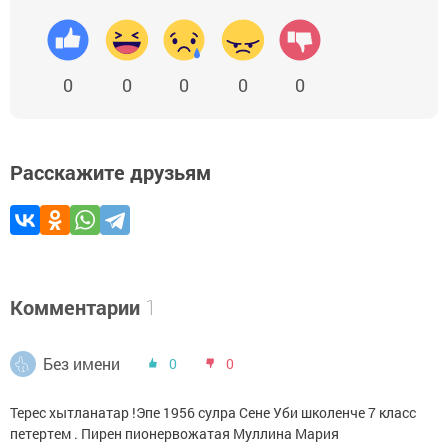
0
0
0
0
0
Расскажите друзьям
Комментарии
1
Без имени
0
0
Терес хытланатар !Эпе 1956 сулра Сене Уби школенче 7 класс
петертем . Пирен пионервожатая Муллина Мария