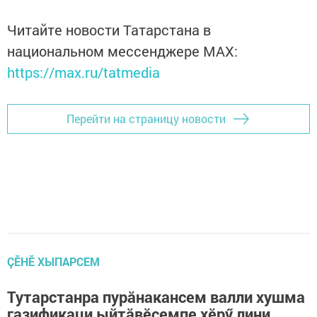
Читайте новости Татарстана в
национальном мессенджере MАХ:
https://max.ru/tatmedia
Перейти на страницу новости
ÇӖНӖ ХЫПАРСЕМ
Тутарстанра пурăнакансем валли хушма
газификаци ыйтăвӗсемпе хӗрӳ лини