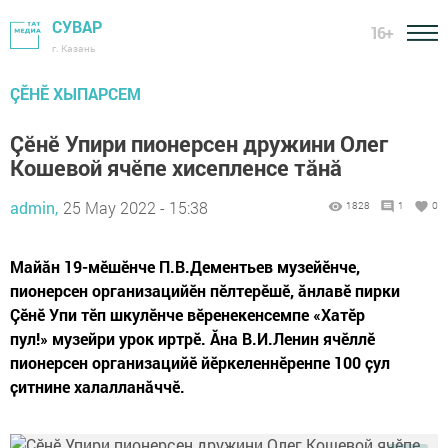
СУВАР
16+
г. Казань
ÇӖНӖ ХЫПАРСЕМ
Çӗнӗ Упири пионерсен дружини Олег
Кошевой ячӗпе хисепленсе тăнă
admin,
25 May 2022 - 15:38
1828
1
0
Майӑн 19-мӗшӗнче П.В.Дементьев музейӗнче,
пионерсен организацийĕн пĕлтерĕшĕ, ӑнлавĕ пирки​
Çĕнĕ Упи тĕп шкулĕнче вӗренекенсемпе «Хатĕр
пул!» музейри урок иртрĕ. Ăна В.И.Ленин ячӗллӗ
пионерсен организацийӗ йĕркеленнĕренпе 100 ҫул
ҫитнине халалланӑччӗ.