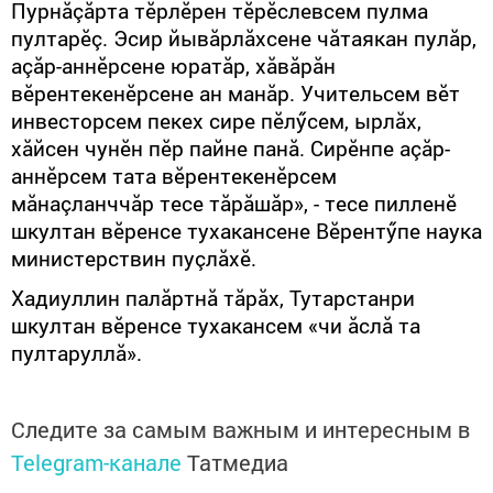
Пурнăçăрта тӗрлӗрен тӗрӗслевсем пулма
пултарӗç. Эсир йывăрлăхсене чăтаякан пулăр,
аçăр-аннӗрсене юратăр, хăвăрăн
вӗрентекенӗрсене ан манăр. Учительсем вӗт
инвесторсем пекех сире пӗлӳсем, ырлăх,
хăйсен чунӗн пӗр пайне панă. Сирӗнпе аçăр-
аннӗрсем тата вӗрентекенӗрсем
мăнаçланччăр тесе тăрăшăр», - тесе пилленӗ
шкултан вӗренсе тухакансене Вӗрентӳпе наука
министерствин пуçлăхӗ.
Хадиуллин палăртнă тăрăх, Тутарстанри
шкултан вӗренсе тухакансем «чи ăслă та
пултаруллă».
Следите за самым важным и интересным в
Telegram-канале
Татмедиа