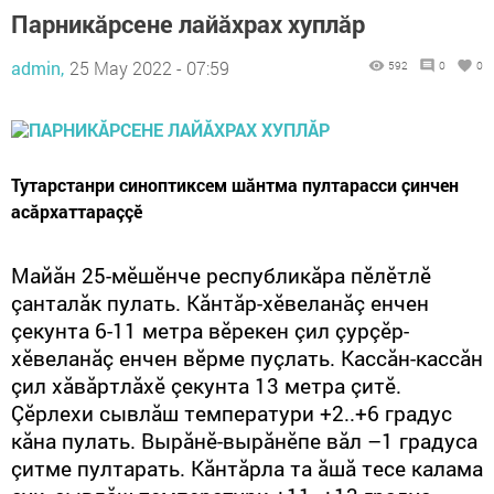
Парникăрсене лайăхрах хуплăр
admin,
25 May 2022 - 07:59
592
0
0
Тутарстанри синоптиксем шăнтма пултарасси çинчен
асăрхаттараççӗ
Майăн 25-мӗшӗнче республикăра пӗлӗтлӗ
çанталăк пулать. Кăнтăр-хӗвеланăç енчен
çекунта 6-11 метра вӗрекен çил çурçӗр-
хӗвеланăç енчен вӗрме пуçлать. Кассăн-кассăн
çил хăвăртлăхӗ çекунта 13 метра çитӗ.
Çӗрлехи сывлăш температури +2.
.+6 градус
кăна пулать. Вырăнӗ-вырăнӗпе вăл –1 градуса
çитме пултарать. Кăнтăрла та ăшă тесе калама