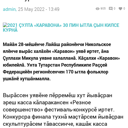
admin,
25 May 2022 - 13:49
905
0
0
Майăн 28-мӗшӗнче Лайăш районӗнчи Никольское
ялӗнче вырăс халăхӗн «Каравон» уявӗ иртет, ăна
Çуллахи Микула уявне халалланă. Кăçалхи «Каравон»
юбилейлă. Унта Тутарстан Республикипе Раççей
Федерацийӗн регионӗсенчен 170 ытла фольклор
ушкăнӗ хутшăнмалла.
Вырăссен уявӗне пӗрремӗш хут йывăçран
эреш касса кăларакансен «Резное
совершенство» фестиваль-конкурсӗ иртет.
Конкурсра финала тухнă маçтăрсем йывăçран
скульптурăсем тăвассинче, кашăк касса