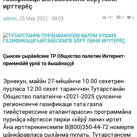
ирттерӗç
admin,
25 May 2022 - 09:03
751
0
0
Çынсен çырăвӗсене ТР Общество палатин Интернет-
приемнăйӗ урлă та йышăнаççӗ
Эрнекун, майăн 27-мӗшӗнче 10.00 сехетрен
пуçласа 12.00 сехет таранччен Тутарстанăн
Общество палатинче «2021-2025 çулсенче
регионсенче газификаци тата газпа
тивӗçтерессине аталантарасси» программăна
пурнăçа кӗртесси пирки «хӗрӳ лини» иртет.
Ăна ирттерекенсемпе
8(800)350-44-72
 номерпе 
шăнкăравласа çыхăнма пулать. Тутарстансем 