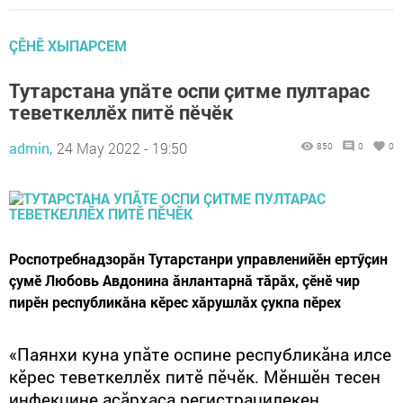
ÇӖНӖ ХЫПАРСЕМ
Тутарстана упăте оспи çитме пултарас
теветкеллӗх питӗ пӗчӗк
admin,
24 May 2022 - 19:50
850
0
0
Роспотребнадзорăн Тутарстанри управленийӗн ертӳçин
çумӗ Любовь Авдонина ăнлантарнă тăрăх, çӗнӗ чир
пирӗн республикăна кӗрес хăрушлăх çукпа пӗрех
«Паянхи куна упăте оспине республикăна илсе
кӗрес теветкеллӗх питӗ пӗчӗк. Мӗншӗн тесен
инфекцине асăрхаса регистрацилекен