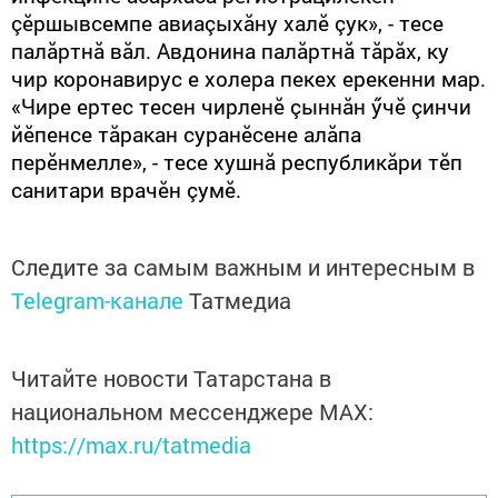
çӗршывсемпе авиаçыхăну халӗ çук», - тесе
палăртнă вăл. Авдонина палăртнă тăрăх, ку
чир коронавирус е холера пекех ерекенни мар.
«Чире ертес тесен чирленӗ çыннăн ӳчӗ çинчи
йӗпенсе тăракан суранӗсене алăпа
перӗнмелле», - тесе хушнă республикăри тӗп
санитари врачӗн çумӗ.
Следите за самым важным и интересным в
Telegram-канале
Татмедиа
Читайте новости Татарстана в
национальном мессенджере MАХ:
https://max.ru/tatmedia