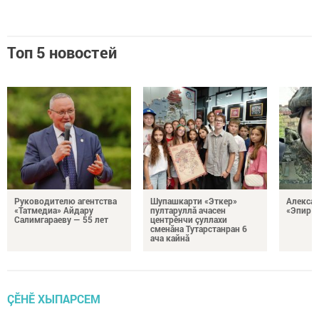
Топ 5 новостей
Руководителю агентства
Шупашкарти «Эткер»
Алекса
«Татмедиа» Айдару
пултаруллă ачасен
«Эпир ç
Салимгараеву — 55 лет
центрӗнчи çуллахи
сменăна Тутарстанран 6
ача кайнă
ÇӖНӖ ХЫПАРСЕМ