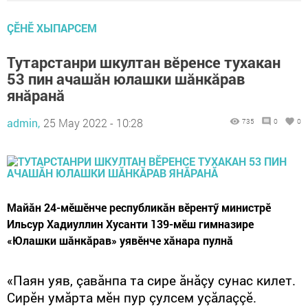
ÇӖНӖ ХЫПАРСЕМ
Тутарстанри шкултан вӗренсе тухакан
53 пин ачашăн юлашки шăнкăрав
янăранă
admin,
25 May 2022 - 10:28
735
0
0
Майăн 24-мӗшӗнче республикăн вӗрентӳ министрӗ
Ильсур Хадиуллин Хусанти 139-мӗш гимназире
«Юлашки шăнкăрав» уявӗнче хăнара пулнă
«Паян уяв, çавăнпа та сире ăнăçу сунас килет.
Сирӗн умăрта мӗн пур çулсем уçăлаççӗ.