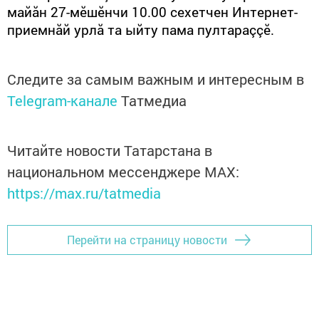
майăн 
27-
мӗшӗнчи
10.00
сехетчен
Интернет-
приемнăй урлă та ыйту пама пултараççӗ.
Следите за самым важным и интересным в
Telegram-канале
Татмедиа
Читайте новости Татарстана в
национальном мессенджере MАХ:
https://max.ru/tatmedia
Перейти на страницу новости