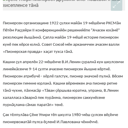
Пионерсен организацине 1922 ҫулхи майӑн 19-мӗшӗнче РКСМӑн
Пӗтӗм Раҫҫейри II конференцинйĕн решенийĕпе "Ачасен юхӑмӗ"
резолюцие йышӑннӑ. Çапла майӑн 19-мӗшӗ историе пионерсен
кунӗ пек кӗрсе юлнă. Совет Союзӗ мӗн арканиччен ачасем валли
«Пионерская правда» хаҫат тухса тӑнӑ.
​Кашни ҫул апрелĕн 22-мĕшĕнче В.И.Ленин ҫуралнӑ кун шкулсенчи
линейкăсенче 9-14 ҫулти ачасене​ пионерсен йышне кĕртнĕ.
Пионерсен атрибучĕ - хĕрлĕ галстук, ​пионер значокĕ пулнӑ. Вӗсем
пионерсен гимнне юрланӑ. Кашни вĕренекен ача пионер ретне
тӑнӑ чухне, пӑхмасӑр «Тӑван ҫĕршыва юратма, упрама, В.Ленин
халалласа хӑварнӑ пек пурӑнма, пионерсен саккунĕсене
пурнӑçлама сӑмах паратӑп» тенĕ.
Çак тĕлпулӑва Çĕне Упири тĕп шкулта 1980-мĕш ҫулсен вĕҫĕнче
пионервожатӑй пулса ĕҫленĕ И.Павлована чĕннĕччĕ.