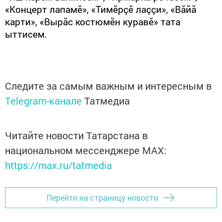
«Концерт лапамӗ», «Тимӗрçӗ лаççи», «Вăйă
карти», «Вырăс костюмӗн куравӗ» тата
ыттисем.
Следите за самым важным и интересным в
Telegram-канале
Татмедиа
Читайте новости Татарстана в
национальном мессенджере MАХ:
https://max.ru/tatmedia
Перейти на страницу новости