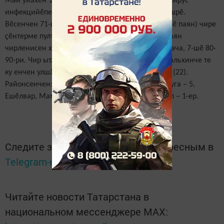
Май уйăхӗн 12-мӗшӗ тӗлне Тутарстанра коронавирус
инфекцийӗпе чирленӗ çынсен шучӗ 1832 танлашрӗ.
Вӗсенчен 71-шӗ юлашки талăкра. 640-шӗ (165-шӗ паян) чире
çӗнтерме пултарчӗ. Чир никам та хӗрхенмест. Паян
чирленисен хушшинче те акă 11-шӗ çул çитмен ача, 7-шӗ 80-
90-ри. Чир ытларах пысăк хуласенче сарăлать, хальхинче те
ку енчен улшăну çук: Хусанта (30), Çырчаллинче (22).
Районсенчен: Элкел – 4, Апас – 1, Арск – 3, Елабуга – 5,
Ешӗлвар, Мамадыш, Анат Кама, Тюлячи, Çӗпрел – 1-ер.
Следите за самым важным и интересным в
Telegram-канале
Татмедиа
Читайте новости Татарстана в
национальном мессенджере MАХ: