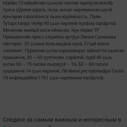
Майăн 12-мӗшӗнчен çынсен килтен пропусксемсӗр
тухса çӳреме юрать те-ха, анчах чирлекенсен шучӗ
кунсерен сахалланса пыни курăнмасть. Паян
Тутарстанра тепӗр 90 çын чирленӗ пулăма палăртнă.
Вӗсенчен иккӗшӗ илсе кӗнисем. Кун пирки ТР
Президенчӗн пресс-службин ертӳçи Лилия Галимова
пӗлтерет. 33 çынна больницăна хунă, 57-шӗ килте
сипленет. Пуринчен ытла коронавирус вăйпитти çынсен
хушшинче, 30 – 50 çултисем, сарăлнă, пурӗ 40 çын,
унтан 60 – 70-тисем пыраççӗ – 16, 50 – 60-тисем
хушшинче 14 çын чирленӗ. Пӗтӗмпе республикăра Covid-
19 инфекцийӗпе 1761 çын чирленине палăртнă.
Следите за самым важным и интересным в