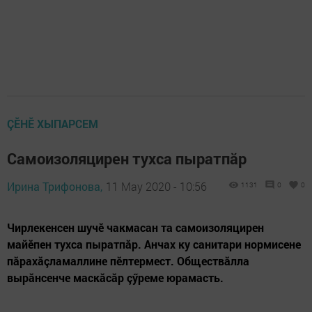
ÇӖНӖ ХЫПАРСЕМ
Самоизоляцирен тухса пыратпăр
Ирина Трифонова,
11 May 2020 - 10:56
1131
0
0
Чирлекенсен шучӗ чакмасан та самоизоляцирен
майӗпен тухса пыратпăр. Анчах ку санитари нормисене
пăрахăçламаллине пӗлтермест. Обществăлла
вырăнсенче маскăсăр çӳреме юрамасть.