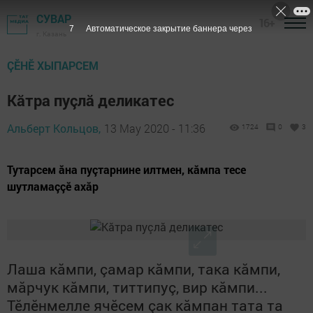
СУВАР
16+
6
Автоматическое закрытие баннера через
г. Казань
ÇӖНӖ ХЫПАРСЕМ
Кăтра пуçлă деликатес
Альберт Кольцов,
13 May 2020 - 11:36
1724
0
3
Тутарсем ăна пуçтарнине илтмен, кăмпа тесе
шутламаççӗ ахăр
Лаша кăмпи, çамар кăмпи, така кăмпи,
мăрчук кăмпи, титтипуç, вир кăмпи...
Тӗлӗнмелле ячӗсем çак кăмпан тата та