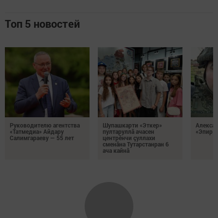
Топ 5 новостей
Руководителю агентства
Шупашкарти «Эткер»
Алекса
«Татмедиа» Айдару
пултаруллă ачасен
«Эпир ç
Салимгараеву — 55 лет
центрӗнчи çуллахи
сменăна Тутарстанран 6
ача кайнă