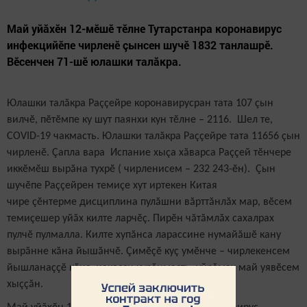
Май уйăхӗн 12-мӗшӗ тӗлне Тутарстанра коронавирус
инфекцийӗпе чирленӗ çынсен шучӗ 1832 танлашрӗ.
Вӗсенчен 71-шӗ юлашки талăкра.
Юлашки талăкра Раççейре коронавирусран тата 107 çын
вилчӗ, пӗтӗмпе ку шут паянхи кун тӗлне – 2116. Шел те,
COVID-19 чакмасть. Юлашки талăкра Раççейре тата 11656 çын
чирленӗ. Çапла вара Испание хыçа хăварса Раççей тӗнчере
иккӗмӗш вырăна тухрӗ ( чирленисем – 232 243-ӗн). Çын
шучӗпе Раççейрен темиçе хут иртекен Китая
чире çӗнтерме дисциплина пулăшни вăрттăнлăх мар, вӗсем
темиçешер уйăх килте ларчӗç. Пирӗн чăтăмлăх сахалрах
пулчӗ пулмалла. Килте хупăнса ларассине нумайăшӗ кану
вырăнне кăна йышăнчӗ. Çимӗçӗ куç умӗнче – чирлекенсем
йышланаççӗ кăна, чакасси курăнмасть, уйрăмах май уявӗсем
хыççăн.