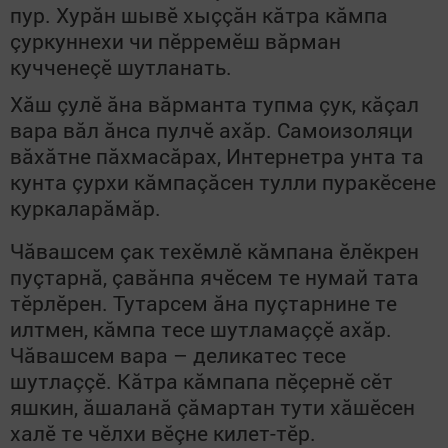
пур. Хурăн шывӗ хыççăн кăтра кăмпа
çуркуннехи чи пӗрремӗш вăрман
кучченеçӗ шутланать.
Хăш çулӗ ăна вăрманта тупма çук, кăçал
вара вăл ăнса пулчӗ ахăр. Самоизоляци
вăхăтне пăхмасăрах, Интернетра унта та
кунта çурхи кăмпаçăсен тулли пуракӗсене
куркаларăмăр.
Чăвашсем çак техӗмлӗ кăмпана ӗлӗкрен
пуçтарнă, çавăнпа ячӗсем те нумай тата
тӗрлӗрен. Тутарсем ăна пуçтарнине те
илтмен, кăмпа тесе шутламаççӗ ахăр.
Чăвашсем вара – деликатес тесе
шутлаççӗ. Кăтра кăмпапа пӗçернӗ сӗт
яшкин, ăшаланă çăмартан тути хăшӗсен
халӗ те чӗлхи вӗçне килет-тӗр.