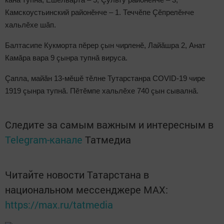
Камскоустьинский районӗнче – 1. Теччӗпе Çӗпрелӗнче
хальлӗхе шăп.
Балтасипе Кукморта пӗрер çын чирленӗ, Лайăшра 2, Анат
Камăра вара 9 çынра тупнă вируса.
Çапла, майăн 13-мӗшӗ тӗлне Тутарстанра COVID-19 чире
1919 çынра тупнă. Пӗтӗмпе хальлӗхе 740 çын сывалнă.
Следите за самым важным и интересным в
Telegram-канале
Татмедиа
Читайте новости Татарстана в
национальном мессенджере MАХ:
https://max.ru/tatmedia