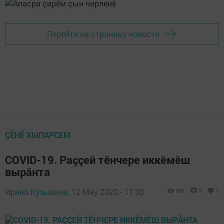
Перейти на страницу новости
ÇӖНӖ ХЫПАРСЕМ
COVID-19. Раççей тӗнчере иккӗмӗш
вырăнта
Ирина Кузьмина,
12 May 2020 - 11:30
981
0
0