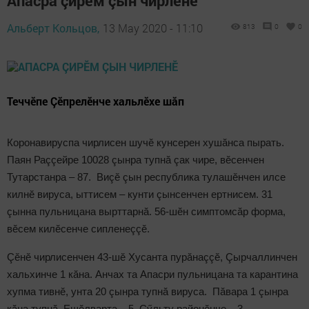
Апасра çирӗм çын чирленӗ
Альберт Кольцов,
13 May 2020 - 11:10
813
0
0
Теччӗпе Çӗпрелӗнче хальлӗхе шăп
Коронавируспа чирлисен шучӗ кунсерен хушăнса пырать.
Паян Раççейре 10028 çынра тупнă çак чире, вӗсенчен
Тутарстанра – 87. Виçӗ çын республика тулашӗнчен илсе
килнӗ вируса, ыттисем – кунти çынсенчен ертнисем. 31
çынна пульницана вырттарнă. 56-шӗн симптомсăр форма,
вӗсем килӗсенче сипленеççӗ.
Çӗнӗ чирлисенчен 43-шӗ Хусанта пурăнаççӗ, Çырчаллинчен
хальхинче 1 кăна. Анчах та Апасри пульницана та карантина
хупма тивнӗ, унта 20 çынра тупнă вируса. Пăвара 1 çынра
кăна тупнă, Ешӗлварта – 5, Çӳльту районӗнче – 3,