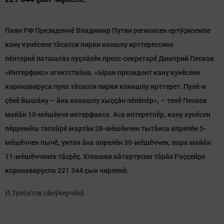
Паян РФ Президенчӗ Владимир Путин регионсен ертӳçисемпе
кану кунӗсене тăсасси пирки каншлу ирттерессине
пӗлтернӗ патшалăх пуçлăхӗн пресс-секретарӗ Дмитрий Песков
«Интерфакс» агентствăна. «Ыран президент кану кунӗсене
коронавируса пула тăсасси пирки канашлу ирттерет. Пулӗ-и
çӗнӗ йышăну – ăна канашлу хыççăн пӗлӗпӗр», – тенӗ Песков
майăн 10-мӗшӗнче интерфакса. Аса илтеретпӗр, кану кунӗсен
пӗрремӗш тапхăрӗ мартăн 28-мӗшӗнчен тытăнса апрелӗн 5-
мӗшӗччен пычӗ, унтан ăна апрелӗн 30-мӗшӗччен, вара майăн
11-мӗшӗчченех тăсрӗç. Юлашки кăтартусем тăрăх Раççейре
коронавируспа 221 344 çын чирленӗ.
И.Тухбатов сăнӳкерчӗкӗ.