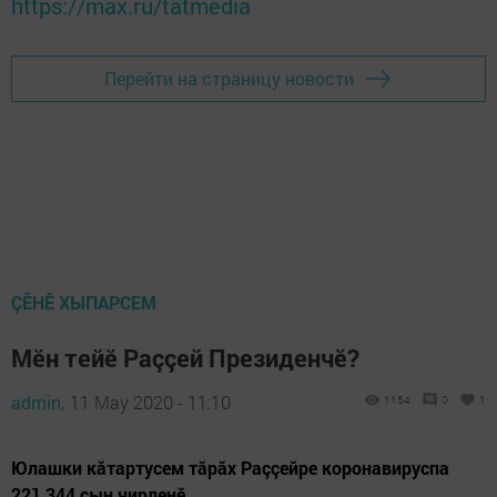
https://max.ru/tatmedia
Перейти на страницу новости
ÇӖНӖ ХЫПАРСЕМ
Мӗн тейӗ Раççей Президенчӗ?
admin,
11 May 2020 - 11:10
1154
0
1
Юлашки кăтартусем тăрăх Раççейре коронавируспа
221 344 çын чирленӗ.