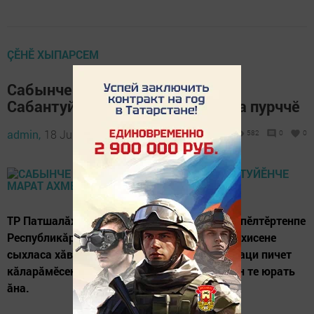
ÇӖНӖ ХЫПАРСЕМ
Сабынче иртнӗ журналистсен
Сабантуйӗнче Марат Ахметов та пурччӗ
admin,
18 July 2022 - 17:40
582
0
0
ТР Патшалăх Канашӗн Председателӗн çумӗ пӗлтӗртенпе
Республикăри тутар тата ытти халăхсен чӗлхисене
сыхласа хăварас комиссие ертсе пырать. Наци пичет
кăларăмӗсен пӗрремӗш тусӗ тесе хисеплесен те юрать
ăна.