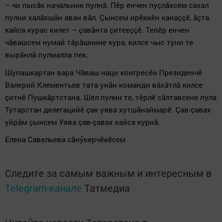
– чи пысăк начальник пулнă. Пӗр енчен пуçлăхсем сахал
пулни халăхшăн аван вăл. Çынсем ирӗккӗн канаççӗ, ăçта
кайса курас килет – çавăнта çитееççӗ. Тепӗр енчен
чăвашсем нумай тăрăшнине кура, килсе чыс туни те
вырăнлă пулмалла пек.
Шупашкартан вара Чăваш наци конгресӗн Президенчӗ
Валерий Клементьев тата унăн команди вăхăтлă килсе
çитнӗ Пушкăртстана. Шел пулин те, тӗрлӗ сăлтавсене пула
Тутарстан делегацийӗ çак уява хутшăнаймарӗ. Çав-çавах
уйрăм çынсем Уява çав-çавах кайса курнă.
Елена Савельева сăнӳкерчӗкӗсем
Следите за самым важным и интересным в
Telegram-канале
Татмедиа