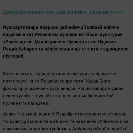
Пушкăртстанри Авăркас районӗнчи Толбазă ялӗнче
виççӗмӗш хут Регионсем хушшинчи чăваш культурин
«Уявӗ» иртнӗ. Çакăн çинчен Пушкăртстан Пуçлăхӗ
Радий Хабиров та хăйӗн социаллă тӗтелти старницинче
пӗлтернӗ.
Вăл палăртнă тăрăх, фестивале икӗ çулта пӗр хутчен
ирттереççӗ, унта Пушкăрстанри тата Чăваш Енри
фольклор ушкăнӗсем хутшăнаççӗ. Радий Хабиров çавăн
пекех туслăх – пушкăртстансен чи пысăк пуянлăхӗ
пулнине те палăртнă.
Анчах та нумай нациллӗ Пушкăртстан правительствинче
те, культура министерствинче те чăвашсен «Уявне» килсе
саламлама чиновник тупăнман, Авăркас районӗн пуçлăхӗ