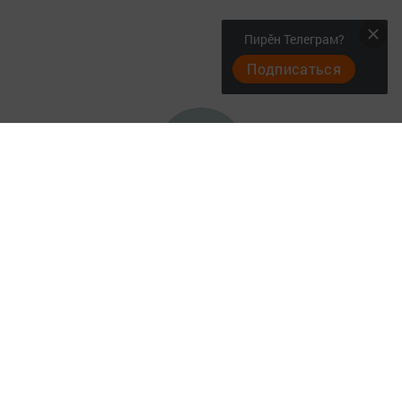
Пирӗн Телеграм?
Подписаться
Фотогалереи
Главная
Опросы