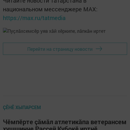
Читайте новости Татарстана в
национальном мессенджере MАХ:
https://max.ru/tatmedia
Перейти на страницу новости
ÇӖНӖ ХЫПАРСЕМ
Чӗмпӗрте çăмăл атлетикăпа ветерансем
хушшинче Раççей Кубокӗ иртнӗ