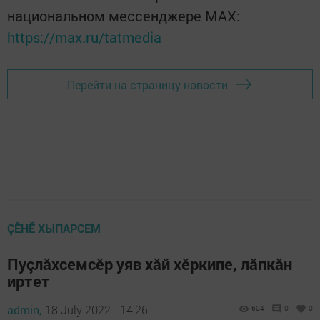
национальном мессенджере MАХ:
https://max.ru/tatmedia
Перейти на страницу новости
ÇӖНӖ ХЫПАРСЕМ
Пуçлăхсемсӗр уяв хăй хӗркипе, лăпкăн
иртет
admin,
18 July 2022 - 14:26
604
0
0