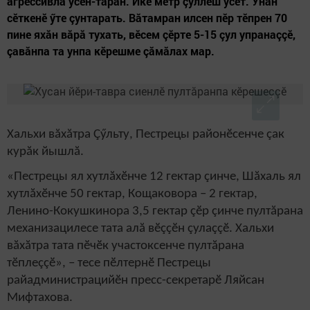
агрессивлă ӳсен-тăран. Икӗ метр çӳллӗш ӳсет. Унăн
сӗткенӗ ӳте çунтарать. Вăтамран илсен пӗр тӗпрен 70
пине яхăн вăрă тухать, вӗсем çӗрте 5-15 çул упранаççӗ,
çавăнпа та унпа кӗрешме çăмăлах мар.
Хальхи вăхăтра Çӳльту, Пестрецы районӗсенче çак
курăк йышлă.
«Пестрецы ял хутлăхӗнче 12 гектар çинче, Шăхаль ял
хутлăхӗнче 50 гектар, Кощаковора – 2 гектар,
Ленино-Кокушкинора 3,5 гектар çӗр çинче пултăрана
механизацилесе тата алă вӗççӗн çулаççӗ. Хальхи
вăхăтра тата пӗчӗк участоксенче пултăрана
тӗплеççӗ», – тесе пӗлтернӗ Пестрецы
райадминистрацийӗн пресс-секретарӗ Ляйсан
Мифтахова.