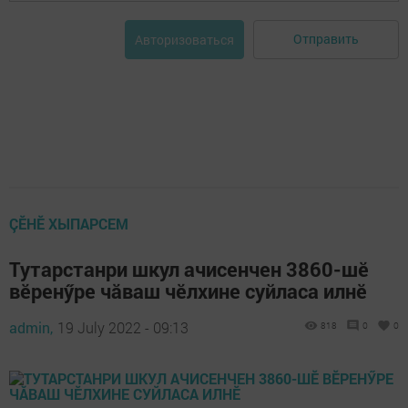
Отправить
Авторизоваться
ÇӖНӖ ХЫПАРСЕМ
Тутарстанри шкул ачисенчен 3860-шӗ
вӗренӳре чăваш чӗлхине суйласа илнӗ
admin,
19 July 2022 - 09:13
818
0
0