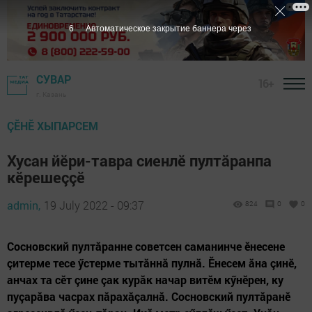
5
Автоматическое закрытие баннера через
СУВАР
16+
г. Казань
ÇӖНӖ ХЫПАРСЕМ
Хусан йӗри-тавра сиенлӗ пултăранпа
кӗрешеççӗ
admin,
19 July 2022 - 09:37
824
0
0
Сосновский пултăранне советсен саманинче ӗнесене
çитерме тесе ӳстерме тытăннă пулнă. Ӗнесем ăна çинӗ,
анчах та сӗт çине çак курăк начар витӗм кӳнӗрен, ку
пуçарăва часрах пăрахăçалнă. Сосновский пултăранӗ