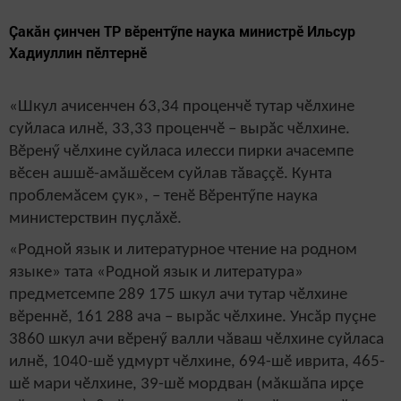
Çакăн çинчен ТР вӗрентӳпе наука министрӗ Ильсур
Хадиуллин пӗлтернӗ
«Шкул ачисенчен 63,34 проценчӗ тутар чӗлхине
суйласа илнӗ, 33,33 проценчӗ – вырăс чӗлхине.
Вӗренӳ чӗлхине суйласа илесси пирки ачасемпе
вӗсен ашшӗ-амăшӗсем суйлав тăваççӗ. Кунта
проблемăсем çук», – тенӗ Вӗрентӳпе наука
министерствин пуçлăхӗ.
«Родной язык и литературное чтение на родном
языке» тата «Родной язык и литература»
предметсемпе 289 175 шкул ачи тутар чӗлхине
вӗреннӗ, 161 288 ача – вырăс чӗлхине. Унсăр пуçне
3860 шкул ачи вӗренӳ валли чăваш чӗлхине суйласа
илнӗ, 1040-шӗ удмурт чӗлхине, 694-шӗ иврита, 465-
шӗ мари чӗлхине, 39-шӗ мордван (мăкшăпа ирçе