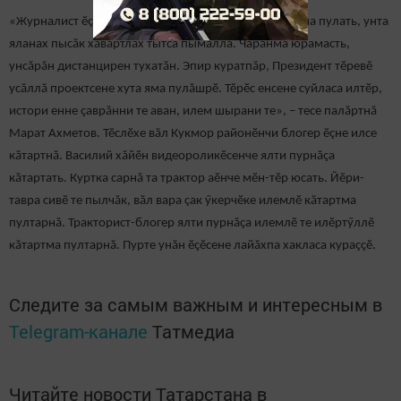
«Журналист ӗçне гонкăсене хутшăннипе танлаштарма пулать, унта
яланах пысăк хăвăртлăх тытса пымалла. Чарăнма юрамасть,
унсăрăн дистанцирен тухатăн. Эпир куратпăр, Президент тӗревӗ
усăллă проектсене хута яма пулăшрӗ. Тӗрӗс енсене суйласа илтӗр,
истори енне çаврăнни те аван, илем шырани те», – тесе палăртнă
Марат Ахметов. Тӗслӗхе вăл Кукмор районӗнчи блогер ӗçне илсе
кăтартнă. Василий хăйӗн видеороликӗсенче ялти пурнăçа
кăтартать. Куртка сарнă та трактор аӗнче мӗн-тӗр юсать. Йӗри-
тавра сивӗ те пылчăк, вăл вара çак ӳкерчӗке илемлӗ кăтартма
пултарнă. Тракторист-блогер ялти пурнăçа илемлӗ те илӗртӳллӗ
кăтартма пултарнă. Пурте унăн ӗçӗсене лайăхпа хакласа кураççӗ.
Следите за самым важным и интересным в
Telegram-канале
Татмедиа
Читайте новости Татарстана в