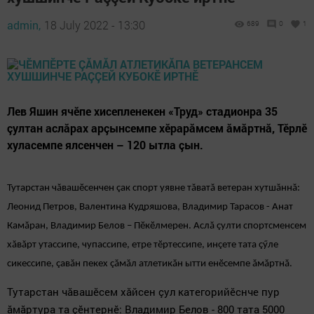
admin,
18 July 2022 - 13:30
689
0
1
Лев Яшин ячӗпе хисепленекен «Труд» стадионра 35
çултан аслăрах арçынсемпе хӗрарăмсем ăмăртнă, Тӗрлӗ
хуласемпе ялсенчен – 120 ытла çын.
Тутарстан чăвашӗсенчен çак спорт уявне тăватă ветеран хутшăннă:
Леонид Петров, Валентина Кудряшова, Владимир Тарасов - Анат
Камăран, Владимир Белов – Пӗкӗлмерен. Аслă çулти спортсменсем
хăвăрт утассипе, чупассипе, етре тӗртессипе, инçете тата çӳле
сикессипе, çавăн пекех çăмăл атлетикăн ытти енӗсемпе ăмăртнă.
Тутарстан чăвашӗсем хăйсен çул категорийӗснче пур
ăмăртура та çӗнтернӗ: Владимир Белов
- 800 тата 5000