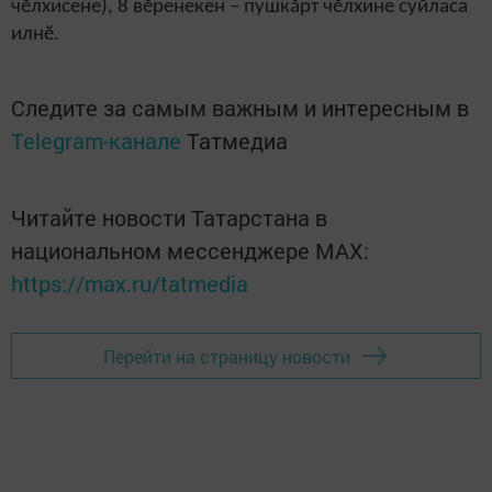
чӗлхисене), 8 вӗренекен – пушкăрт чӗлхине суйласа
илнӗ.
Следите за самым важным и интересным в
Telegram-канале
Татмедиа
Читайте новости Татарстана в
национальном мессенджере MАХ:
https://max.ru/tatmedia
Перейти на страницу новости