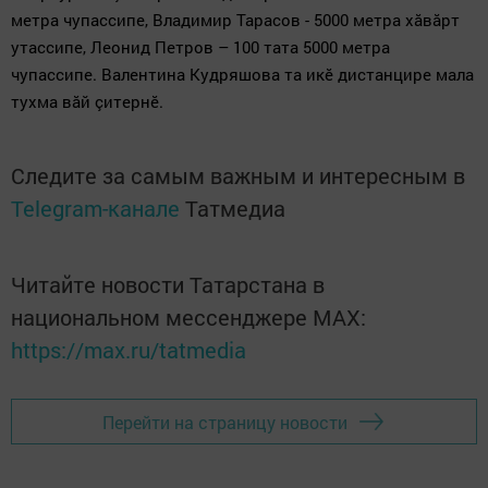
метра чупасси
п
е, Владимир Тарасов
-
5000 метра х
ăвăрт
утассипе, Леонид Петров –
100 тата 5000 метра
чупасси
п
е
.
Валентина Кудряшова та ик
ӗ дистанцире мала
тухма вăй çитернӗ.
Следите за самым важным и интересным в
Telegram-канале
Татмедиа
Читайте новости Татарстана в
национальном мессенджере MАХ:
https://max.ru/tatmedia
Перейти на страницу новости