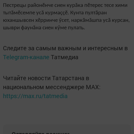
Пестрецы районӗнче сиен курăка пӗтерес тесе хими
тытăмӗсемпе усă курмаççӗ. Кунта пултăран
юханшывсен хӗрринче ӳсет, наркăмăшпа усă курсан,
шыври фаунăна сиен кӳме пулать.
Следите за самым важным и интересным в
Telegram-канале
Татмедиа
Читайте новости Татарстана в
национальном мессенджере MАХ:
https://max.ru/tatmedia
Оставляйте реакции