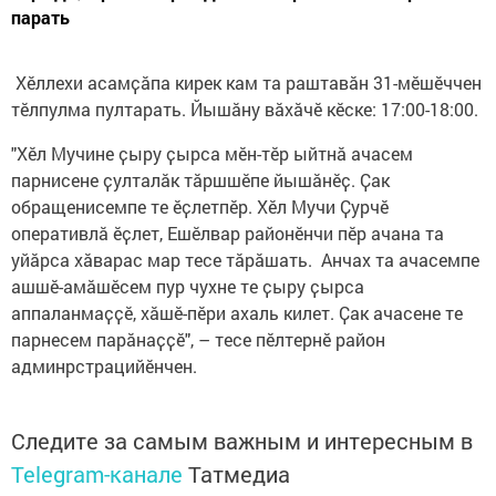
парать
Хӗллехи асамҫӑпа кирек кам та раштавӑн 31-мӗшӗччен
тӗлпулма пултарать. Йышӑну вӑхӑчӗ кӗске: 17:00-18:00.
"Хӗл Мучине ҫыру ҫырса мӗн-тӗр ыйтнӑ ачасем
парнисене ҫулталӑк тӑршшӗпе йышӑнӗҫ. Ҫак
обращенисемпе те ӗҫлетпӗр. Хӗл Мучи Ҫурчӗ
оперативлӑ ӗҫлет, Ешӗлвар районӗнчи пӗр ачана та
уйӑрса хӑварас мар тесе тӑрӑшать. Анчах та ачасемпе
ашшӗ-амăшӗсем пур чухне те ҫыру ҫырса
аппаланмаҫҫӗ, хӑшӗ-пӗри ахаль килет. Ҫак ачасене те
парнесем парӑнаҫҫӗ", – тесе пӗлтернӗ район
админрстрацийӗнчен.
Следите за самым важным и интересным в
Telegram-канале
Татмедиа