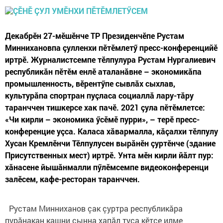
Декабрӗн 27-мӗшӗнче ТР Президенчӗпе Рустам
Миннихановпа çулленхи пӗтӗмлетӳ пресс-конференцийӗ
иртрӗ. Журналистсемпе тӗлпулура Рустам Нургалиевич
республикăн пӗтӗм енлӗ аталанăвне – экономикăпа
промышленность, вӗрентӳпе сывлăх сыхлав,
культурăпа спортран пуçласа социаллă лару-тăру
таранччен тишкерсе хак пачӗ. 2021 çула пӗтӗмлетсе:​
«Чи кирли – экономика ӳсӗмӗ пурри», – терӗ​ пресс-
конференцие уçса. Каласа хăвармалла, кăçалхи тӗлпулу
Хусан Кремлӗнчи Тӗлпулусен вырăнӗн çуртӗнче (здание
Присутственных мест) иртрӗ. Унта мӗн кирли йăлт пур:
хăнасене йышăнмалли пӳлӗмсемпе видеоконференци
залӗсем, кафе-ресторан таранччен.
Рустам Минниханов çак çуртра республикăра
пурăнакан кашни çынна хапăл туса кӗтсе илме