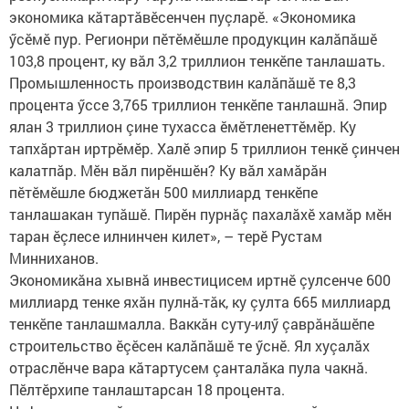
экономика кăтартăвӗсенчен пуçларӗ. «Экономика
ӳсӗмӗ пур. Регионри пӗтӗмӗшле продукцин калăпăшӗ
103,8 процент, ку вăл 3,2 триллион тенкӗпе танлашать.
Промышленность производствин калăпăшӗ те 8,3
процента ӳссе 3,765 триллион тенкӗпе танлашнă. Эпир
ялан 3 триллион çине тухасса ӗмӗтленеттӗмӗр. Ку
тапхăртан иртрӗмӗр. Халӗ эпир 5 триллион тенкӗ çинчен
калатпăр. Мӗн вăл пирӗншӗн? Ку вăл хамăрăн
пӗтӗмӗшле бюджетăн 500 миллиард тенкӗпе
танлашакан тупăшӗ. Пирӗн пурнăç пахалăхӗ хамăр мӗн
таран ӗçлесе илнинчен килет», – терӗ Рустам
Минниханов.
Экономикăна хывнă инвестицисем иртнӗ çулсенче 600
миллиард тенке яхăн пулнă-тăк, ку çулта 665 миллиард
тенкӗпе танлашмалла. Ваккăн суту-илӳ çаврăнăшӗпе
строительство ӗçӗсен калăпăшӗ те ӳснӗ. Ял хуçалăх
отраслӗнче вара кăтартусем çанталăка пула чакнă.
Пӗлтӗрхипе танлаштарсан 18 процента.