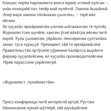
Клишас пирӗн парламента килсе курнă, итленӗ пулсан –
унăн позицийӗ пач тепӗр май пулӗччӗ. Закона йышăннă.
Эпир вара закона пăхăнакан çынсем», – терӗ вăл
кӗскен.​ ​
Ял хуçалăх ярмăрккисем çинчен ыйтакансем те пулчӗç.
Журналистсен шучӗпе, хаксем ӳснӗ вăхăтра вӗсем питӗ
кирлӗ. Хула çыннисем, уйрăмах, пенсирисем çулталăка
запас туса хураççӗ. Президент хăй те ярмăрккăсене
Правительство ертӳçипе çӳренине палăртса вырăнти
фермер хуçалăхӗсене, ял хуçалăх производителӗсене
тӗрев парассине çирӗплетрӗ.
«Журналист ​ пулаймастăм»
Пресс-конференци питӗ интереслӗ иртрӗ, Рустам
Минниханов нумай шӳтлерӗ, хăй шухăшӗсене