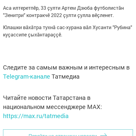
Аса илтеретпӗр, 33 ҫулти Артем Дзюба футболистӑн
"Зенитри" контракчӗ 2022 ҫулти ҫулла вӗҫленет.
Юлашки вӑхӑтра тухнӑ сас-хурана вӑл Хусанти "Рубина"
куҫассипе ҫыхӑнтараҫҫӗ.
Следите за самым важным и интересным в
Telegram-канале
Татмедиа
Читайте новости Татарстана в
национальном мессенджере MАХ:
https://max.ru/tatmedia
Перейти на страницу новости