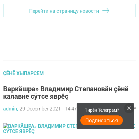
Перейти на страницу новости
ÇӖНӖ ХЫПАРСЕМ
Варкăшра» Владимир Степановăн çĕнĕ
калавне сÿтсе яврĕç
admin,
29 December 2021 - 14:47
908
0
0
Пирӗн Телеграм?
Подписаться