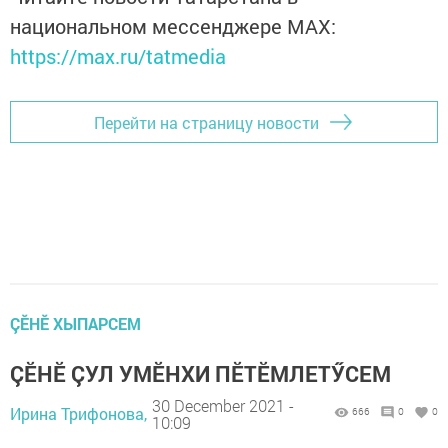
национальном мессенджере MАХ:
https://max.ru/tatmedia
Перейти на страницу новости
ÇӖНӖ ХЫПАРСЕМ
ÇӖНӖ ÇУЛ УМӖНХИ ПӖТӖМЛЕТӲСЕМ
30 December 2021 -
Ирина Трифонова,
666
0
0
10:09