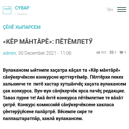
СУВАР
16+
г. Казань
ÇӖНӖ ХЫПАРСЕМ
«КӖР МĂНТĂРӖ»: ПӖТӖМЛЕТӲ
admin,
30 December 2021 - 11:06
822
0
0
Вулакансем ыйтнипе хаçатра кăçал та «Кӗр мăнтăрӗ»
сăнӳкерчӗксен конкурсне ирттертӗмӗр. Пӗлтӗрхи пекех
хальхинче те питӗ хастар хутшăнчӗç хаçата вулакансем
çак конкурса. Вун-вун сăнӳкерчӗк ярса пачӗç редакцие.
Тавах пурне те! Акă ӗнтӗ конкурса пӗтӗмлетме те вăхăт
çитрӗ. Конкурс комиссийӗ сăнӳкерчӗксене хакласа
çӗнтерӳçӗсене палăртрӗ. Вӗсемпе сире те
паллаштаратпăр, хаклă вулакансем.