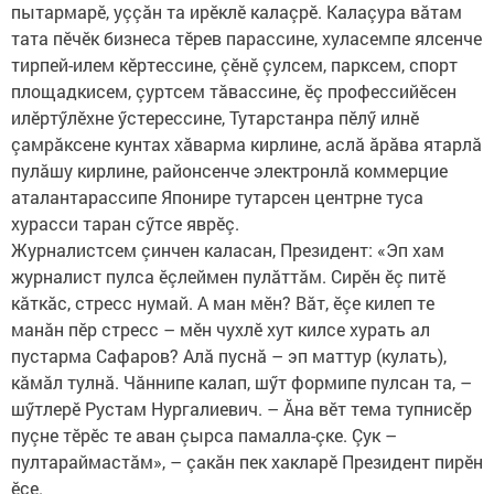
пытармарӗ, уççăн та ирӗклӗ калаçрӗ. Калаçура вăтам
тата пӗчӗк бизнеса тӗрев парассине, хуласемпе ялсенче
тирпей-илем кӗртессине, çӗнӗ çулсем, парксем, спорт
площадкисем, çуртсем тăвассине, ӗç профессийӗсен
илӗртӳлӗхне ӳстерессине, Тутарстанра пӗлӳ илнӗ
çамрăксене кунтах хăварма кирлине, аслă ăрăва ятарлă
пулăшу кирлине, районсенче электронлă коммерцие
аталантарассипе Японире тутарсен центрне туса
хурасси таран сӳтсе яврӗç.
Журналистсем çинчен каласан, Президент: «Эп хам
журналист пулса ӗçлеймен пулăттăм. Сирӗн ӗç питӗ
кăткăс, стресс нумай. А ман мӗн? Вăт, ӗçе килеп те
манăн пӗр стресс – мӗн чухлӗ хут килсе хурать ал
пустарма Сафаров? Алă пуснă – эп маттур (кулать),
кăмăл тулнă. Чăннипе калап, шӳт формипе пулсан та, –
шӳтлерӗ Рустам Нургалиевич. – Ăна вӗт тема тупнисӗр
пуçне тӗрӗс те аван çырса памалла-çке. Çук –
пултараймастăм», – çакăн пек хакларӗ Президент пирӗн
ӗçе.