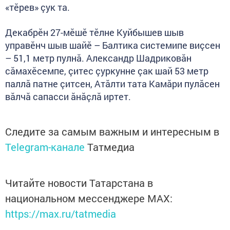
«тӗрев» çук та.
Декабрӗн 27-мӗшӗ тӗлне Куйбышев шыв
управӗнч шыв шайӗ – Балтика системипе виçсен
– 51,1 метр пулнă. Александр Шадриковăн
сăмахӗсемпе, çитес çуркунне çак шай 53 метр
паллă патне çитсен, Атăлти тата Камăри пулăсен
вăлчă сапасси ăнăçлă иртет.
Следите за самым важным и интересным в
Telegram-канале
Татмедиа
Читайте новости Татарстана в
национальном мессенджере MАХ:
https://max.ru/tatmedia