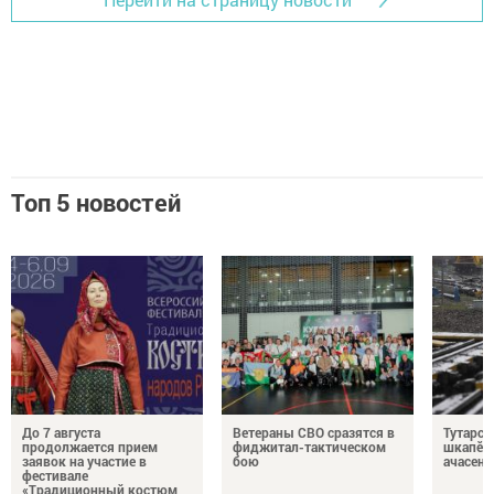
Топ 5 новостей
До 7 августа
Ветераны СВО сразятся в
Тутарст
продолжается прием
фиджитал-тактическом
шкапӗсе
заявок на участие в
бою
ачасене
фестивале
«Традиционный костюм