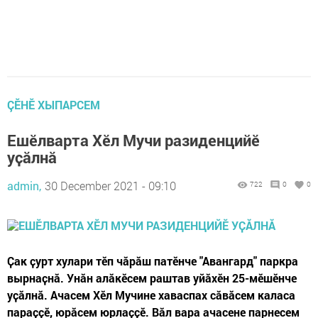
ÇӖНӖ ХЫПАРСЕМ
Eшӗлварта Хӗл Мучи разиденцийӗ
уҫӑлнӑ
admin,
30 December 2021 - 09:10
722
0
0
Ҫак ҫурт хулари тӗп чӑрӑш патӗнче "Авангард" паркра
вырнаҫнӑ. Унӑн алӑкӗсем раштав уйӑхӗн 25-мӗшӗнче
уҫӑлнӑ. Ачасем Хӗл Мучине хаваспах сӑвӑсем каласа
параҫҫӗ, юрӑсем юрлаҫҫӗ. Вӑл вара ачасене парнесем