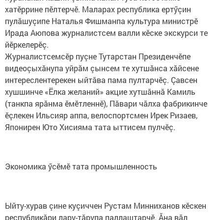
хатӗррине пӗлтерчӗ. Маларах республика ертӳçин
пулăшуçипе​ Наталья Фишманпа культура министрӗ
Ирада Аюпова журналистсем валли кӗске экскурси те
йӗркелерӗç.
Журналистсемсӗр пуçне Тутарстан Президенчӗпе
видеоçыхăнупа уйрăм çынсем те хутшăнса хăйсене
интереслентерекен ыйтăва пама пултарчӗç. Çавсен
хушшинче «Ёлка желаний» акцие хутшăннă Камиль
(танкпа ярăнма ӗмӗтленнӗ), Пăвари чăлха фабрикинче
ӗçлекен Ильсияр аппа, велоспортсмен Ирек Ризаев,
Японирен Юто Хисияма тата ыттисем пулчӗç. ​
Экономика ӳсӗмӗ тата промышленность
Ыйту-хурав çине куçиччен Рустам Минниханов кӗскен
республикăри лару-тăрупа паллаштарчӗ. Ăна вăл