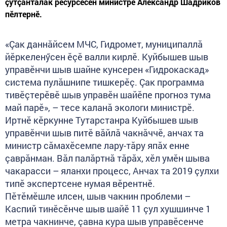
çутçанталăк ресурсӗсен министрӗ Александр Шадриков
пӗлтернӗ.
«Çак даннăйсем МЧС, Гидромет, муниципаллă
йӗркеленӳсен ӗçӗ валли кирлӗ. Куйбышев шыв
управӗнчи шыв шайне кунсерен «Гидрокаскад»
система пулăшнипе тишкерӗç. Çак программа
тивӗçтерӗвӗ шыв управӗн шайӗпе прогноз тума
май парӗ», – тесе каланă экологи министрӗ.
Иртнӗ кӗркунне Тутарстанра Куйбышев шыв
управӗнчи шыв питӗ вăйлă чакнăччӗ, анчах та
министр сăмахӗсемпе лару-тăру япăх енне
çаврăнман. Вăл палăртнă тăрăх, хӗл умӗн шыва
чакарасси – яланхи процесс, Анчах та 2019 çулхи
типӗ экспертсене нумая вӗрентнӗ.
Пӗтӗмӗшле илсен, шыв чакнин проблеми –
Каспий тинӗсӗнче шыв шайӗ 11 çул хушшинче 1
метра чакнинче, çавна кура шыв управӗсенче