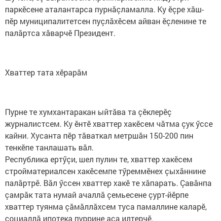
паркӗсене аталантарса пурнăçламалла. Ку ӗçре хăш-
пӗр муниципалитетсен пуçлăхӗсем айван ӗçленине те
палăртса хăварчӗ Президент.
Хваттер тата хӗрарăм
Пурне те хумхантаракан ыйтăва та çӗклерӗç
журналистсем. Ку ӗнтӗ хваттер хакӗсем чăтма çук ӳссе
кайни. Хусанта пӗр тăваткал метршăн 150-200 пин
тенкӗпе танлашать вăл.
Республика ертӳçи, шел пулин те, хваттер хакӗсем
стройматериалсен хакӗсемпе тӳреммӗнех çыхăннине
палăртрӗ. Вăл ӳссен хваттер хакӗ те хăпарать. Çавăнпа
çамрăк тата нумай ачаллă çемьесене çурт-йӗрпе
хваттер туянма çăмăллăхсем туса памаллине каларӗ,
социаллă ипотека пуррине аса илтерчӗ.