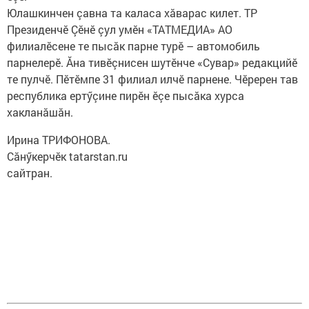
Юлашкинчен çавна та каласа хăварас килет. ТР
Президенчӗ Çӗнӗ çул умӗн «ТАТМЕДИА» АО
филиалӗсене те пысăк парне турӗ – автомобиль
парнелерӗ. Ăна тивӗçнисен шутӗнче «Сувар» редакцийӗ
те пулчӗ. Пӗтӗмпе 31 филиал илчӗ парнене. Чӗререн тав
республика ертӳçине пирӗн ӗçе пысăка хурса
хакланăшăн.​ ​
Ирина ТРИФОНОВА.
Сăнӳкерчӗк​ tatarstan.ru
сайтран.