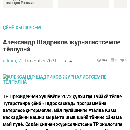
народов России»
ÇӖНӖ ХЫПАРСЕМ
Александр Шадриков журналистсемпе
тӗлпулнă
admin,
29 December 2021 - 15:14
844
0
0
ТР Президенчӗн хушăвӗпе 2022 çулхи пуш уйăхӗ тӗлне
Тутарстанра çӗнӗ «Гидрокаскад» программăна
хатӗрлесе çитермелле. Вăл пулăшнипе Атăлпа Кама
каскадӗнчи кашни вырăнта шыв шайӗ тăнине сăнама
май пулӗ. Çакăн çинчен журнсалистсене ТР экологипе