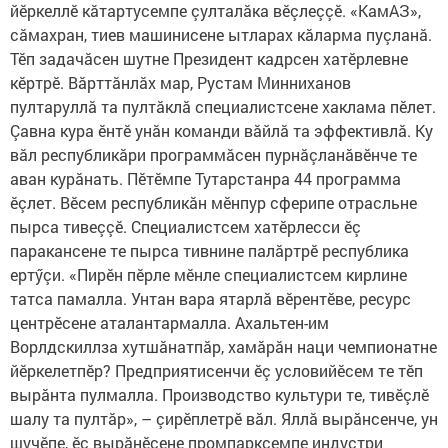
йӗркеллӗ кăтартусемпе çулталăка вӗçлеççӗ. «КамАЗ»,
сăмахран, тиев машинисене ытларах кăларма пуçланă.
Тӗп задачăсен шутне Президент кадрсен хатӗрлевне
кӗртрӗ. Вăрттăнлăх мар, Рустам Минниханов
пултаруллă та пултăклă специалистсене хаклама пӗлет.
Çавна кура ӗнтӗ унăн команди вăйлă та эффективлă. Ку
вăл республикăри программăсен пурнăçланăвӗнче те
аван курăнать. Пӗтӗмпе Тутарстанра 44 программа
ӗçлет. Вӗсем республикăн мӗнпур сферипе отрасльне
пырса тивеççӗ. Специалистсем хатӗрлесси ӗç
паракансене те пырса тивнине палăртрӗ республика
ертӳçи. «Пирӗн пӗрле мӗнле специалистсем кирлине
татса памалла. Унтан вара ятарлă вӗрентӗве, ресурс
центрӗсене аталантармалла. Ахальтен-им
Ворлдскиллза хутшăнатпăр, хамăрăн наци чемпионатне
йӗркелетпӗр?​ Предприятисенчи ӗç условийӗсем те тӗп
вырăнта пулмалла. Производство культури те, тивӗçлӗ
шалу та пултăр», – çирӗплетрӗ вăл.​ Яллă вырăнсенче, ун
шучӗпе, ӗç вырăнӗсене промпарксемпе индустри