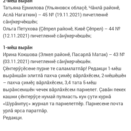
2-мӗш вырăн
Татьяна Ермилова (Ульяновск облаçӗ, Чăнлă районӗ,
Аслă Нагаткин) – 45 № (19.11.2021) пичетленнӗ
сăнӳкерчӗкшӗн;
Ольга Петухова (Çӗпрел районӗ, Кивӗ Çӗпрел) – 44 №
(12.11.2021) пичетленнӗ сăнӳкерчӗкшӗн;
1-мӗш вырăн
Ирина Кокшова (Элкел районӗ, Пасарлă Матак) – 43 №
(03.11.2021) пичетленнӗ сăнӳкерчӗкшӗн.
Çӗнтерӳçӗсене пурне те саламлатпăр! Редакци 1-мӗш
вырăншăн элитлă пахча çимӗç вăрлăхӗсем, 2-мӗшӗшӗн
– пахча çимӗç вăрлăхӗсем, 3,4 тата 5-мӗш
вырăнсемшӗн чечек вăрлăхӗсем парнелет. Çавăн пекех
кашни çӗнтерӳçе нумай пулмасть кун çути курнă
«Шурăмпуç» журнал та парнелетпӗр. Парнесене почта
урлă ярса паратпăр.
Редакци.