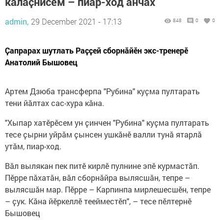
калаҫнисем – пиар-ход анчах
admin,
29 December 2021 - 17:13
848
0
0
Ҫапрарах шутлать Раҫҫей сборнӑйӗн экс-тренерӗ
Анатолий Бышовец
Артем Дзюба трансферпа "Рубина" куҫма пултарать
тени йӑлтах сас-хура кӑна.
"Хыпар хатӗрӗсем ун ҫинчен "Рубина" куҫма пултарать
тесе ҫырни уйрӑм ҫынсен ушкӑнӗ валли тунӑ ятарлӑ
утӑм, пиар-ход.
Вӑл вылякан пек питӗ кирлӗ пулнине эпӗ курмастӑп.
Пӗрре пӑхатӑн, вӑл сборнӑйра вылясшӑн, тепре –
вылясшӑн мар. Пӗрре – Карпинпа мирлешесшӗн, тепре
– ҫук. Кӑна йӗркеллӗ теейместӗп", – тесе пӗлтернӗ
Бышовец