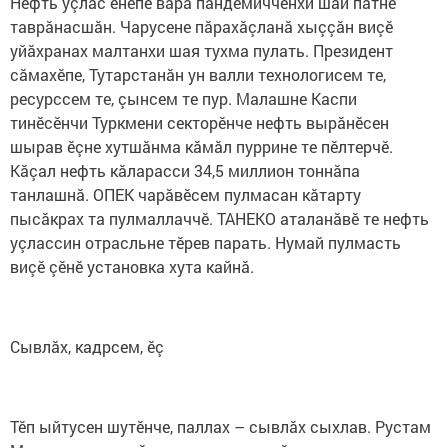
Нефть уçлас енӗпе вара пандемичченхи шай патне
таврăнасшăн. Чарусене пăрахăçланă хыççăн виçӗ
уйăхранах малтанхи шая тухма пулать. Президент
сăмахӗпе, Тутарстанăн ун валли технологисем те,
ресурссем те, çынсем те пур. Малашне Каспи
тинӗсӗнчи Туркмени секторӗнче нефть вырăнӗсен
шырав ӗçне хутшăнма кăмăл пуррине те пӗлтерчӗ.
Кăçал нефть кăларасси 34,5 миллион тоннăпа
танлашнă. ОПЕК чарăвӗсем пулмасан кăтарту
пысăкрах та пулмаллаччӗ. ТАНЕКО аталанăвӗ те нефть
уçлассин отрасльне тӗрев парать. Нумай пулмасть
виçӗ çӗнӗ установка хута кайнă.
Сывлăх, кадрсем, ӗç
Тӗп ыйтусен шутӗнче, паллах – сывлăх сыхлав. Рустам