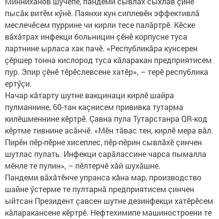
Минниханов шучӗпе, пандеми сывлăх сыхлав çине
пысăк витӗм кӳнӗ. Паянхи кун сиплевӗн эффективлă
меслечӗсем пуррине чи кирли тесе палăртрӗ. Кӗске
вăхăтрах инфекци больницин çӗнӗ корпусне туса
лартнине ырласа хак пачӗ. «Республикăра кунсерен
çӗршер тонна кислород туса кăларакан предприятисем
пур. Эпир çӗнӗ тӗрӗслевсене хатӗр», – терӗ республика
ертӳçи.
Начар кăтарту шутне вакцинаци кирлӗ шайра
пулманнине, 60-тан каçнисем прививка тутарма
килӗшменнине кӗртрӗ. Çавна пула Тутарстанра QR-код
кӗртме тивнине асăнчӗ. «Мӗн тăвас тен, кирлӗ мера вăл.
Пирӗн пӗр-пӗрне хисеплес, пӗр-пӗрин сывлăхӗ çинчен
шутлас пулать. Инфекци сарăлассине чарса пымалла
мӗнле те пулин», – пӗлтерчӗ хăй шухăшне. ​
Пандеми вăхăтӗнче упранса кăна мар, производство
шайне ӳстерме те пултарнă предприятисем çинчен
ыйтсан Президент çавсен шутне дезинфекци хатӗрӗсем
кăларакансене кӗртрӗ. Нефтехимипе машиностроени те