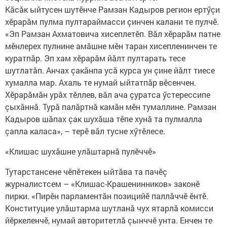
Кăсăк ыйтусен шутӗнче Рамзан Кадыров регион ертӳçи
хӗрарăм​ пулма пултараймасси çинчен калани те пулчӗ.
«Эп Рамзан Ахматовича хисеплетӗп. Вăл хӗрарăм патне
мӗнлерех пулнине амăшне мӗн таран хисепленинчен те
куратпăр. Эп хам хӗрарăм йăлт пултарать тесе
шутлатăп. Анчах çакăнпа усă курса ун çине йăлт тиесе
хумалла мар. Ахаль те нумай ыйтатпăр вӗсенчен.
Хӗрарăмăн урăх тӗллев, вăл ача çуратса ӳстерессипе
çыхăннă. Турă палăртнă камăн мӗн тумаллине. Рамзан
Кадыров шăпах çак шухăша тӗпе хунă та пулмалла
çапла каласа», – терӗ вăл тусне хӳтӗлесе. ​
«Клишас шухăшне улăштарнă пулӗччӗ»
Тутарстансене чӗпӗтекен ыйтăва та пачӗç
журналистсем – «Клишас-Крашенинников» законӗ
пирки. «Пирӗн парламентăн позицийӗ паллăччӗ ӗнтӗ.
Конституцие улăштарма шутланă чух ятарлă комисси
йӗркеленчӗ, нумай авторитетлă çынччӗ унта. Енчен те