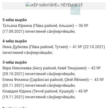
5-мӗш вырăн
Татьяна Юркина (Пăва районӗ, Альших) – 36 №
(17.09.2021) пичетленнӗ сăнӳкерчӗкшӗн;
4-мӗш вырăн
Инна Дубкова (Пăва районӗ, Тутиел) – 41 № (22.10.2021)
пичетленнӗ сăнӳкерчӗкшӗн;
3-мӗш вырăн
Вера Николаева (Аксу районӗ, Кивӗ Тимушкел) – 42 №
(29.10.2021) пичетленнӗ сăнӳкерчӗкшӗн;
Елена Фомина (Çарăмсан районӗ, Çӗнӗ Йӗлмел) – 43 №
(03.11.2021) пичетленнӗ сăнӳкерчӗкшӗн;
Клавдия Юдина (Теччӗ районӗ, Кушкуй) – 45 №
(19.11.2021) пичетленнӗ сăнӳкерчӗкшӗн;