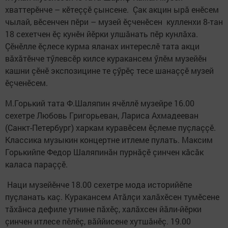
хваттерӗнче – кӗтеççӗ çынсене. Çак акцин ырă енӗсем
чылай, вӗсенчен пӗри – музей ӗçченӗсен кулленхи 8-тан
18 сехетчен ӗç кунӗн йӗрки улшăнать пӗр кунлăха.
Çӗнӗлле ӗçлесе курма яланах интереслӗ тата акци
вăхăтӗнче тӳлевсӗр килсе куракансем ӳлӗм музейӗн
кашни çӗнӗ экспозицине те çӳрӗç тесе шанаççӗ музей
ӗçченӗсем.
М.Горький тата Ф.Шаляпин ячӗллӗ музейре 16.00
сехетре Любовь Григорьеван, Лариса Ахмадееван
(Санкт-Петербург) харкам куравӗсем ӗçлеме пуçлаççӗ.
Классика музыкин концертне итлеме пулать. Максим
Горькийпе Федор Шаляпинăн пурнăçӗ çинчен кăсăк
каласа параççӗ.
Наци музейӗнче 18.00 сехетре мода историйӗпе
пуçланать каç. Куракансем Атăлçи халăхӗсен тумӗсене
тăхăнса дефиле утнине пăхӗç, халăхсен йăли-йӗрки
çинчен итлесе пӗлӗç, вăййисене хутшăнӗç. 19.00