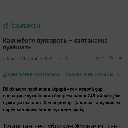
ÇӖНӖ ХЫПАРСЕМ
Кам мӗнпе пултарать – салтаксене
пулăшать
admin,
7 November 2022 - 15:16
521
0
2
Пӗкӗлмере пурăнакан хӗрарăмсем ятарлă çар
операцине хутшăнакан боецсем валли 243 мăшăр çăм
нуски çыхса панă. Хӗл инçе мар. Çавăнпа та нускисем
пирӗн каччăсем валли чух кăна пулӗç.
Тутарстан Республикин Журналистсен