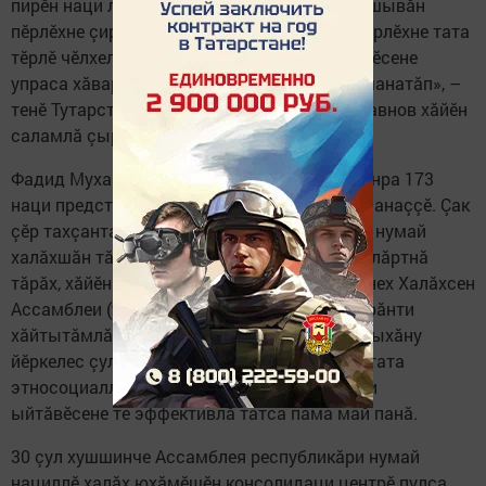
пирӗн наци лидерӗн Владимир Путинăн çӗршывăн
пӗрлӗхне çирӗплетме, этнокультура хăййевӗрлӗхне тата
тӗрлӗ чӗлхелӗхне, йăлари ăс-хакăл хаклăлăхӗсене
упраса хăварма тӗлленӗ курсӗпе пырасса шанатăп», –
тенӗ Тутарстан Президенчӗ Рустам Миннихавнов хăйӗн
саламлă çырăвӗнче.
Фадид Мухаметшин сăмахӗсемпе, Тутарстанра 173
наци представителӗсем туслă пурăнса аталанаççӗ. Çак
çӗр тахçантанпа кӳршӗлле туслă пурăнакан нумай
халăхшăн тăван çӗршыв пулса тăнă. Вăл палăртнă
тăрăх, хăйӗн ӗçӗ-хӗлӗн пӗрремӗш кунӗсенченех Халăхсен
Ассамблеи (ун чухнехи АНКО) влаç тата вырăнти
хăйтытăмлăх органӗсемпе конструктивлă çыхăну
йӗркелес çул çине тăчӗ. Çакă этнокультура тата
этносоциаллă ыйтусене, çав шутра миграци
ыйтăвӗсене те эффективлă татса пама май панă.
30 çул хушшинче Ассамблея республикăри нумай
нациллӗ халăх юхăмӗшӗн консолидаци центрӗ пулса