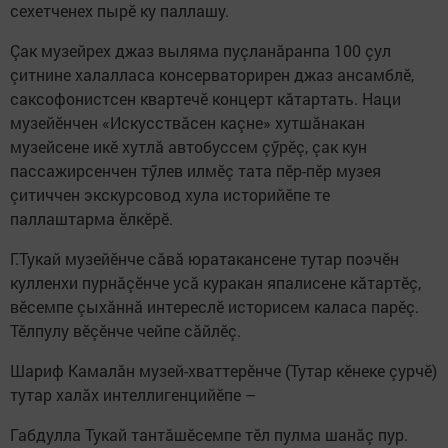
сехетченех пырӗ ку паллашу.
Çак музейрех джаз выляма пуçланăранпа 100 çул
çитнине халалласа консерваторирен джаз ансамблӗ,
саксофонистсен квартечӗ концерт кăтартать. Наци
музейӗнчен «Искусствăсен каçне» хутшăнакан
музейсене икӗ хутлă автобуссем çӳрӗç, çак кун
пассажирсенчен тӳлев илмӗç тата пӗр-пӗр музея
çитиччен экскурсовод хула историйӗпе те
паллаштарма ӗлкӗрӗ.
Г.Тукай музейӗнче сăвă юратакансене тутар поэчӗн
кулленхи пурнăçӗнче усă куракан япалисене кăтартӗç,
вӗсемпе çыхăннă интереслӗ историсем каласа парӗç.
Тӗлпулу вӗçӗнче чейпе сăйлӗç.
Шариф Камалăн музей-хваттерӗнче (Тутар кӗнеке çурчӗ)
тутар халăх интеллигенцийӗпе –
Габдулла Тукай тантăшӗсемпе тӗл пулма шанăç пур.