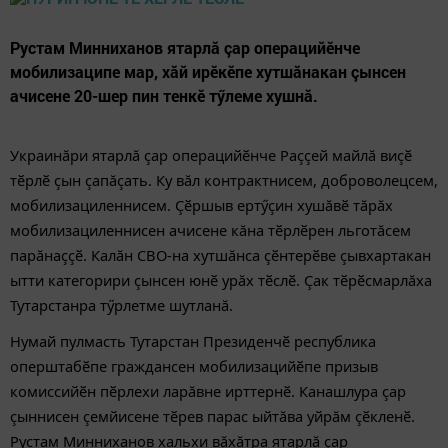
Рустам Минниханов ятарлă çар операцийӗнче
мобилизаципе мар, хăй ирӗкӗпе хутшăнакан çынсен
ачисене 20-шер пин тенкӗ тӳлеме хушнă.
Украинăри ятарлă çар операцийӗнче Раççей майлă виçӗ
тӗрлӗ çын çапăçать. Ку вăл контрактнисем, доброволецсем,
мобилизациленнисем. Çӗршыв ертӳçин хушăвӗ тăрăх
мобилизациленнисен ачисене кăна тӗрлӗрен льготăсем
парăнаççӗ. Калăн СВО-на хутшăнса çӗнтерӗве çывхартакан
ытти категорири çынсен юнӗ урăх тӗслӗ. Çак тӗрӗсмарлăха
Тутарстанра тӳрлетме шутланă.
Нумай пулмасть Тутарстан Президенчӗ республика
оперштабӗпе граждансен мобилизацийӗпе призыв
комиссийӗн пӗрлехи ларăвне ирттернӗ. Канашлура çар
çыннисен çемйисене тӗрев парас ыйтăва уйрăм çӗкленӗ.
Рустам Минниханов хальхи вăхăтра ятарлă çар