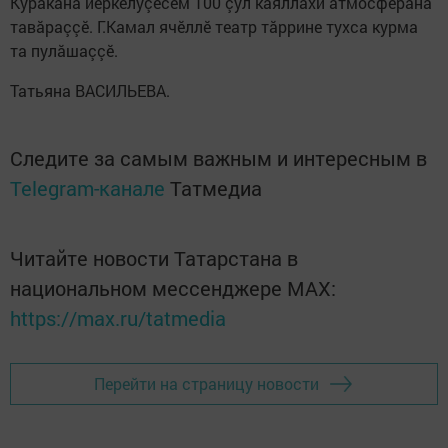
Куракана йӗркелӳçӗсем 100 çул каяллахи атмосферăна
тавăраççӗ. Г.Камал ячӗллӗ театр тăррине тухса курма
та пулăшаççӗ.
Татьяна ВАСИЛЬЕВА.
Следите за самым важным и интересным в
Telegram-канале
Татмедиа
Читайте новости Татарстана в
национальном мессенджере MАХ:
https://max.ru/tatmedia
Перейти на страницу новости