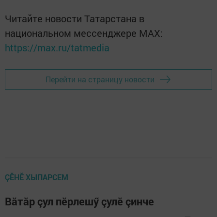
Читайте новости Татарстана в
национальном мессенджере MАХ:
https://max.ru/tatmedia
Перейти на страницу новости
ÇӖНӖ ХЫПАРСЕМ
Вăтăр çул пӗрлешӳ çулӗ çинче