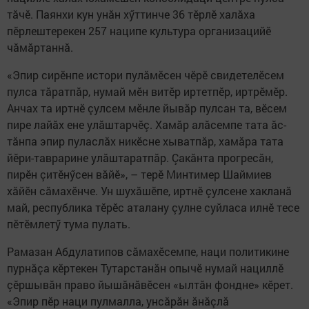
тăчӗ. Паянхи кун унăн хӳттинче 36 тӗрлӗ халăха
пӗрлештерекен 257 наципе культура организацийӗ
чăмăртаннă.
«Эпир сирӗнпе истори пулăмӗсен чӗрӗ свидетелӗсем
пулса тăратпăр, нумай мӗн витӗр иртетпӗр, иртрӗмӗр.
Анчах та иртнӗ çулсем мӗнле йывăр пулсан та, вӗсем
пире лайăх ене улăштарчӗç. Хамăр алăсемпе тата ăс-
тăнпа эпир пуласлăх никӗсне хыватпăр, хамăра тата
йӗри-таврарине улăштаратпăр. Çакăнта прогресăн,
пирӗн çитӗнӳсен вăйӗ», – терӗ Минтимер Шаймиев
хăйӗн сăмахӗнче. Ун шухăшӗпе, иртнӗ çулсене хакланă
май, республика тӗрӗс аталану çулне суйласа илнӗ тесе
пӗтӗмлетӳ тума пулать.
Рамазан Абдулатипов сăмахӗсемпе, наци политикине
пурнăçа кӗртекен Тутарстанăн опычӗ нумай нациллӗ
çӗршывăн право йышăнăвӗсен «ылтăн фондне» кӗрет.
«Эпир пӗр наци пулмалла, унсăрăн ăнăçлă