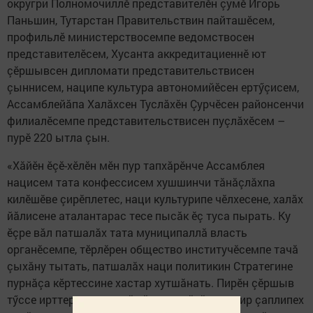
округри Полномочиллӗ представителӗн çумӗ Игорь
Паньшин, Тутарстан Правительствин пайташӗсем,
профильлӗ министерствосемпе ведомствосен
представителӗсем, Хусанта аккредитациеннӗ ют
çӗршывсен дипломати представительствисен
çыннисем, наципе культура автономийӗсен ертӳçисем,
Ассамблейăпа Халăхсен Туслăхӗн Çурчӗсен районсенчи
филиалӗсемпе представительствисен пуçлăхӗсем –
пурӗ 220 ытла çын.
«Хăйӗн ӗçӗ-хӗлӗн мӗн пур тапхăрӗнче Ассамблея
нацисем тата конфессисем хушшинчи тăнăçлăхпа
килӗшӗве çирӗплетес, наци культурипе чӗлхесене, халăх
йăлисене аталантарас тесе пысăк ӗç туса пырать. Ку
ӗçре вăл патшалăх тата муниципаллă власть
органӗсемпе, тӗрлӗрен общество институчӗсемпе тачă
çыхăну тытать, патшалăх наци политикин Стратегине
пурнăçа кӗртессине хастар хутшăнать. Пирӗн çӗршыв
тӳссе ирттерекен çак çăмăл мар вăхăтра эпир çаплипех