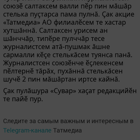
союзӗ салтаксем валли пӗр пин мăшăр
стелька пуçтарса пама пулнă. Çак акцие
«Татмедиа» АО филиалӗсем те хастар
хутшăннă. Салтаксен урисем ан
шăнччăр, типӗре пулччăр тесе
журналистсем атă-пушмак ăшне
сармалли кӗçе стелькăсем туянса панă.
Журналистсен союзӗнче ӗçлекенсем
пӗлтернӗ тăрăх, пухăннă стелькăсен
шучӗ 2 пин мăшăртан иртсе кайнă.
Çак пулăшура «Сувар» хаçат редакцийӗн
те пайӗ пур.
Следите за самым важным и интересным в
Telegram-канале
Татмедиа