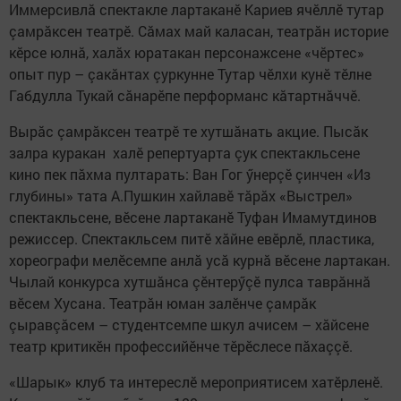
Иммерсивлă спектакле лартаканӗ Кариев ячӗллӗ тутар
çамрăксен театрӗ. Сăмах май каласан, театрăн историе
кӗрсе юлнă, халăх юратакан персонажсене «чӗртес»
опыт пур – çакăнтах çуркунне Тутар чӗлхи кунӗ тӗлне
Габдулла Тукай сăнарӗпе перформанс кăтартнăччӗ.
Вырăс çамрăксен театрӗ те хутшăнать акцие. Пысăк
залра куракан халӗ репертуарта çук спектакльсене
кино пек пăхма пултарать: Ван Гог ӳнерçӗ çинчен «Из
глубины» тата А.Пушкин хайлавӗ тăрăх «Выстрел»
спектакльсене, вӗсене лартаканӗ Туфан Имамутдинов
режиссер. Спектакльсем питӗ хăйне евӗрлӗ, пластика,
хореографи мелӗсемпе анлă усă курнă вӗсене лартакан.
Чылай конкурса хутшăнса çӗнтерӳçӗ пулса таврăннă
вӗсем Хусана. Театрăн юман залӗнче çамрăк
çыравçăсем – студентсемпе шкул ачисем – хăйсене
театр критикӗн профессийӗнче тӗрӗслесе пăхаççӗ.
«Шарык» клуб та интереслӗ мероприятисем хатӗрленӗ.