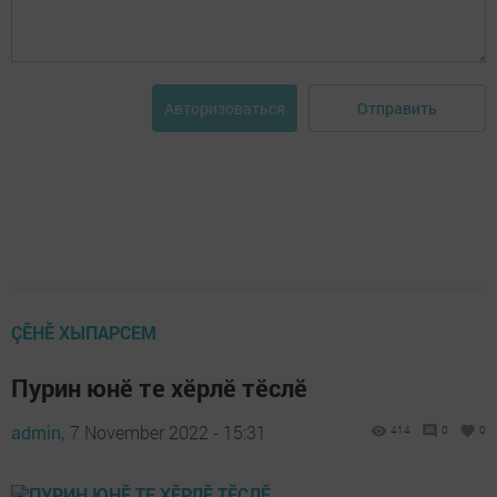
Отправить
Авторизоваться
ÇӖНӖ ХЫПАРСЕМ
Пурин юнӗ те хӗрлӗ тӗслӗ
admin,
7 November 2022 - 15:31
414
0
0