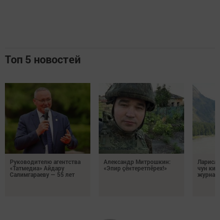
Топ 5 новостей
Руководителю агентства
Александр Митрошкин:
Лариса 
«Татмедиа» Айдару
«Эпир çӗнтеретпӗрех!»
чун кил
Салимгараеву — 55 лет
журнали