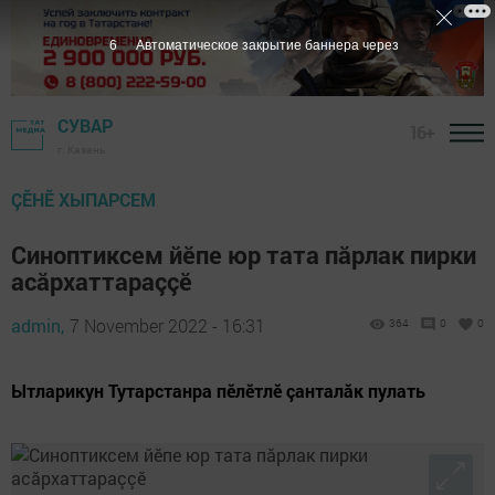
5
Автоматическое закрытие баннера через
СУВАР
16+
г. Казань
ÇӖНӖ ХЫПАРСЕМ
Синоптиксем йӗпе юр тата пăрлак пирки
асăрхаттараççӗ
admin,
7 November 2022 - 16:31
364
0
0
Ытларикун Тутарстанра пӗлӗтлӗ çанталăк пулать