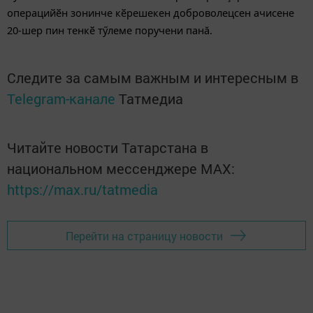
операцийӗн зонинче кӗрешекен доброволецсен ачисене
20-шер пин тенкӗ тӳлеме поручени панă.
Следите за самым важным и интересным в
Telegram-канале
Татмедиа
Читайте новости Татарстана в
национальном мессенджере MАХ:
https://max.ru/tatmedia
Перейти на страницу новости