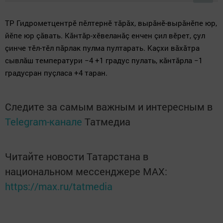
ТР Гидрометцентрӗ пӗлтернӗ тăрăх, вырăнӗ-вырăнӗпе юр,
йӗпе юр çăвать. Кăнтăр-хӗвеланăç енчен çил вӗрет, çул
çинче тӗл-тӗл пăрлак пулма пултарать. Каçхи вăхăтра
сывлăш температури
−4 +1 градус пулать, кăнтăрла −1
градусран пуçласа +4 таран.
Следите за самым важным и интересным в
Telegram-канале
Татмедиа
Читайте новости Татарстана в
национальном мессенджере MАХ:
https://max.ru/tatmedia