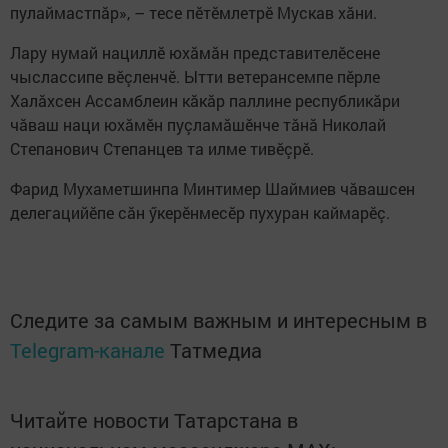
пулаймастпăр», – тесе пӗтӗмлетрӗ Мускав хăни.
Лару нумай нациллӗ юхăмăн представителӗсене
чыслассипе вӗçленчӗ. Ытти ветерансемпе пӗрле
Халăхсен Ассамблеин кăкăр паллине республикăри
чăваш наци юхăмӗн пуçламăшӗнче тăнă Николай
Степанович Степанцев та илме тивӗçрӗ.
Фарид Мухаметшинпа Минтимер Шаймиев чăвашсен
делегацийӗпе сăн ӳкерӗнмесӗр пухуран каймарӗç.
Следите за самым важным и интересным в
Telegram-канале
Татмедиа
Читайте новости Татарстана в