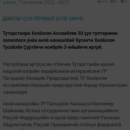
admin,
7 November 2022 - 08:27
415
0
0
Тутарстанри Халăхсен Ассамблеи 30 çул тултарнине
халалласа унăн анлă канашлăвӗ Хусанти Халăхсен
Туслăхӗн Çуртӗнче ноябрӗн 3-мӗшӗнче иртрӗ.
Республика ертӳçисен ятӗнчен Тутарстанăн нумай
нациллӗ юхăмӗн лидерӗсемпе ветеранӗсене ТР
Патшалăх Канашӗн Председателӗ, ТР Халăхсен
Ассамблеин Канашӗн председателӗ Фарид Мухаметшин
саламларӗ.
Анлă канашлăва ТР Патшалăх Канашçи Минтимер
Шаймиев, Ислам сотрудничествин организацийӗнче
Раççей Федерацийӗн ятарлă представителӗ Рамазан
Абдулатипов, Раççей Президенчӗн Атăлçи федераллă