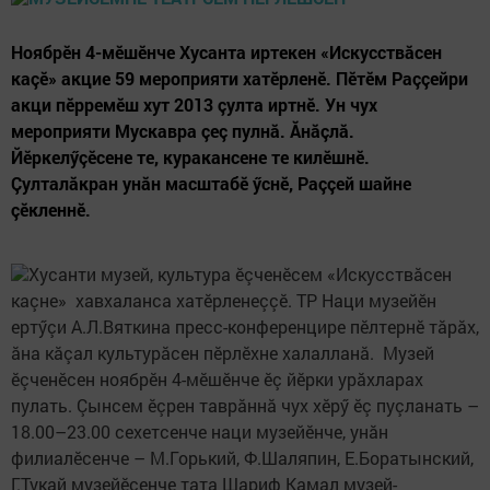
Ноябрӗн 4-мӗшӗнче Хусанта иртекен «Искусствăсен
каçӗ» акцие 59 мероприяти хатӗрленӗ. Пӗтӗм Раççейри
акци пӗрремӗш хут 2013 çулта иртнӗ. Ун чух
мероприяти Мускавра çеç пулнă. Ăнăçлă.
Йӗркелӳçӗсене те, куракансене те килӗшнӗ.
Çулталăкран унăн масштабӗ ӳснӗ, Раççей шайне
çӗкленнӗ.
Хусанти музей, культура ӗçченӗсем «Искусствăсен
каçне» хавхаланса хатӗрленеççӗ. ТР Наци музейӗн
ертӳçи А.Л.Вяткина пресс-конференцире пӗлтернӗ тăрăх,
ăна кăçал культурăсен пӗрлӗхне халалланă. Музей
ӗçченӗсен ноябрӗн 4-мӗшӗнче ӗç йӗрки урăхларах
пулать. Çынсем ӗçрен таврăннă чух хӗрӳ ӗç пуçланать –
18.00–23.00 сехетсенче наци музейӗнче, унăн
филиалӗсенче – М.Горький, Ф.Шаляпин, Е.Боратынский,
Г.Тукай музейӗсенче тата Шариф Камал музей-