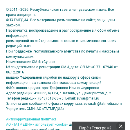
© 2011 - 2026. Республиканская газета на чувашском языке. Все
права защищены.
© ТАТМЕДИА. Все материалы, размещенные на сайте, защищены
законом.
Перепечатка, воспроизведение и распространение в любом объеме
информации,
размещенной на сайте, возможна только с письменного согласия
редакций СМИ.
При поддержке Республиканского агентства по печати и массовым
коммуникациям.
Наименование СМИ: «Сувар»
№ свидетельства о регистрации СМИ, дата: ЭЛ № ФС 77 - 67940 от
06.12.2016
выдано Федеральной службой по надзору в сфере связи,
информационных технологий и массовых коммуникаций
ФИО главного редактора: Трифонова Ирина Федоровна
Адрес редакции: 420066, а/я 64, г. Казань, ул. Декабристов, д. 2
Телефон редакции: (843) 518-33-75; E-mail: suvar@mail.ru
Эл.почта для сообщений о фактах коррупции: suvar.dir@tatmedia.com
Учредитель СМИ: АО «ТАТМЕДИА»
Антикоррупционная политика
АО «ТАТМЕДИА» использует «cookie»
для персонализации сервисов и
Пирӗн Телеграм?
удобства пользователей сайтом.