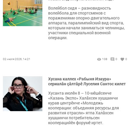
Волейбол сидя – разновидность
волейбола для спортсменов с
поражениями опорно-двигательного
аппарата, паралимпийский вид спорта,
которым начали заниматься челнинцы,
участники специальной военной
операции.
02 июля 2026, 14:21
108
0
0
Хусана каллех «Рабыня Изаура»
сериалăн çăлтăрӗ Луселия Сантос килет
Хусанта июлӗн 8 – 10-мӗшӗсенче
«Казань Экспо» Халăхсен хушшинчи
курав центрӗнче «Молодежь
кооперации: объединяя ресурсы для
развития отрасли» ятпа Халӑхсен
хушшинчи потребительсен
кооперацийӗн форумӗ иртет.