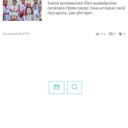
Хаклă вулакансем! Йăхташăмăрсене
сасăласа тӗрев парар. Кам ытларах сасă
пуçтарать, çав çӗнтерет.
02 июля 2026, 07:07
114
0
0