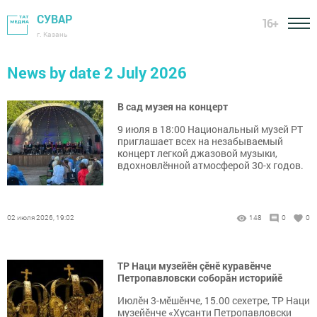
СУВАР
16+
г. Казань
News by date 2 July 2026
В сад музея на концерт
9 июля в 18:00 Национальный музей РТ
приглашает всех на незабываемый
концерт легкой джазовой музыки,
вдохновлённой атмосферой 30-х годов.
02 июля 2026, 19:02
148
0
0
ТР Наци музейӗн çӗнӗ куравӗнче
Петропавловски соборăн историйӗ
Июлӗн 3-мӗшӗнче, 15.00 сехетре, ТР Наци
музейӗнче «Хусанти Петропавловски