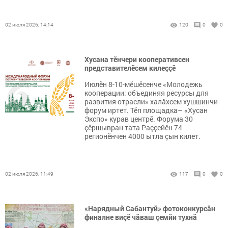
02 июля 2026, 14:14
120
0
0
Хусана тӗнчери кооперативсен
представителӗсем килеççӗ
Июлӗн 8-10-мӗшӗсенче «Молодежь
кооперации: объединяя ресурсы для
развития отрасли» халăхсем хушшинчи
форум иртет. Тӗп площадка– «Хусан
Экспо» курав центрӗ. Форума 30
çӗршывран тата Раççейӗн 74
регионӗнчен 4000 ытла çын килет.
02 июля 2026, 11:49
117
0
0
«Нарядный Сабантуй» фотоконкурсăн
финалне виçӗ чăваш çемйи тухнă