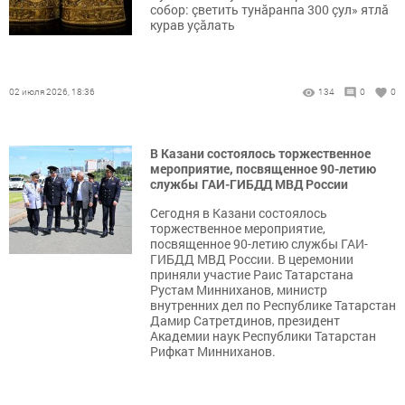
собор: çветить тунăранпа 300 çул» ятлӑ
курав уçӑлать
02 июля 2026, 18:36
134
0
0
В Казани состоялось торжественное
мероприятие, посвященное 90-летию
службы ГАИ-ГИБДД МВД России
Сегодня в Казани состоялось
торжественное мероприятие,
посвященное 90-летию службы ГАИ-
ГИБДД МВД России. В церемонии
приняли участие Раис Татарстана
Рустам Минниханов, министр
внутренних дел по Республике Татарстан
Дамир Сатретдинов, президент
Академии наук Республики Татарстан
Рифкат Минниханов.