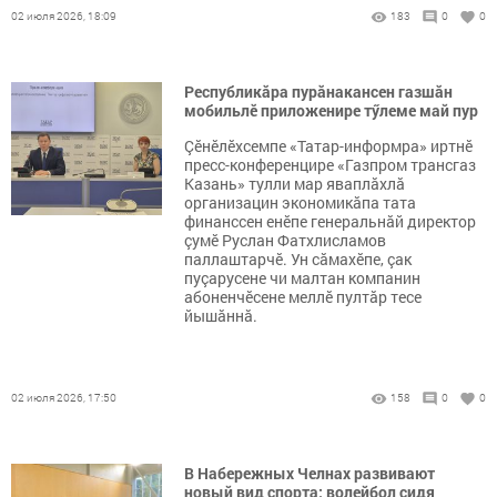
02 июля 2026, 18:09
183
0
0
Республикăра пурăнакансен газшăн
мобильлӗ приложенире тӳлеме май пур
Çӗнӗлӗхсемпе «Татар-информра» иртнӗ
пресс-конференцире «Газпром трансгаз
Казань» тулли мар яваплăхлă
организацин экономикăпа тата
финанссен енӗпе генеральнăй директор
çумӗ Руслан Фатхлисламов
паллаштарчӗ. Ун сăмахӗпе, çак
пуçарусене чи малтан компанин
абоненчӗсене меллӗ пултăр тесе
йышăннă.
02 июля 2026, 17:50
158
0
0
В Набережных Челнах развивают
новый вид спорта: волейбол сидя