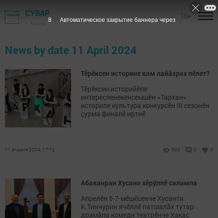
СУВАР
16+
7
Автоматическое закрытие баннера через
г. Казань
News by date 11 April 2024
Тӗрӗксен историне кам лайăхрах пӗлет?
Тӗрӗксен историйӗпе
интересленекенсемшӗн «Тархан»
историпе культура конкурсӗн III сезонӗн
çурма финалӗ иртнӗ
11 апреля 2024, 17:12
593
0
0
Абаканран Хусана хӗрӳллӗ салампа
Апрелӗн 5-7-мӗшӗсенче Хусанти
К.Тинчурин ячӗллӗ патшалăх тутар
драмăпа комеди театрӗнче Хакас