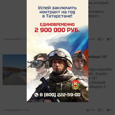
отчета об управлении домом, который
большинство управляющих
организаций должны предоставить
собственникам до конца первого
квартала.
11 апреля 2024, 11:42
525
0
0
Республикăра шыв шайӗ талăкра 187
сантиметр чухлӗ ӳснӗ
Çурхи ейӳпе çыхăннă лару-тăру хальлӗхе
пирӗн республикăра та кăткăс. Вырăн-
вырăнпа шыв шайӗ талăкра 187
сантиметр чухлӗ ӳснӗ. Пăва, Азнакай
тата Нурлат районӗсенче 6 кӗперпе 3
çула шыв илнӗ.
11 апреля 2024, 11:24
570
0
0