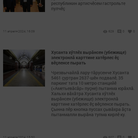
республикин артисчӗсем гастрольте
пулчӗç
11 апреля 2024, 16:09
629
0
0
Хусанта хӳтлӗх вырăнсен (убежище)
электронлă карттине хатӗрлес ӗç
вӗçленсе пырать
Чрезвычайлă лару-тăрусенче Хусанта
5461 çуртран 2637-шӗн подвалӗ, 35
паркинг тата 10 метро станцийӗ
(«Аметьевăсăр» пуçне) пытанма юрăхлă.
Хальхи вăхăтра Хусанта хӳтлӗх
вырăнсен (убежище) электронлă
карттине хатӗрлес ӗç вӗçленсе пырать.
Çынна пӗр кнопка пуссах çывăхра ăçта
пытанмалли вырăна тупма кирлӗ ку.
11 апреля 2024, 15:50
607
0
0