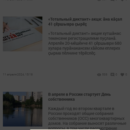
«Тотальный диктант» акци: ăна кăçал
41 çӗршывра çырӗç
«Тотальный диктант» акцие хутшăнас
текенсене регистрацилеме пуçланă.
Апрелӗн 20-мӗшӗнче 41 çӗршыври 680
хулара пурăнакансем хăйсем еплерех
çырма пӗлнине тӗрӗслӗç.
11 апреля 2024, 15:18
533
0
0
В апреле в России стартует День
собственника
Каждый год во втором квартале в
России проходят общие собрания
собственников (ОСС) многоквартирных
домов. На собрание выносят различные
вопросы, в том числе рассмотрение