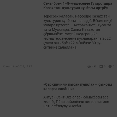
Сентябрӗн 4–8-мӗшӗсенче Тутарстанра
Казахстан культурин кунӗсем иртрӗç
Тӗрӗсрех каласан, Раççейре Казахстан
культурин кунӗсем пыраççӗ. Вӗсем виçӗ
хулара иртеççӗ – Астраханьте, Хусанта
тата Мускавра. Çакна Казахстан
çӗршывӗпе Раççей Федерацийӗ
килӗштерсе ӗçлеме пуçланăранпа 2022
çулхи октябрӗн 22-мӗшӗнче 30 çул
çитнине халалланă.
12 сентября 2022, 17:37
433
0
0
«Çӗр çинчи чи пысăк пуянлăх – çынсем
калаçса савăнни»
Антуан Сент-Экзюпери сăмахӗсем аса
килчӗç Пăва районӗнчи ветерансемпе
иртнӗ тӗлпулу хыççăн