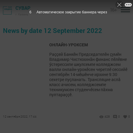
СУВАР
16+
6
Автоматическое закрытие баннера через
г. Казань
News by date 12 September 2022
ОНЛАЙН-УРОКСЕМ
Раççей Банкӗн Председателӗн çумӗн
Владимир Чистюхинăн финанс пӗлӗвне
ӳстерессипе шкулсемпе колледжсем
валли онлайн-урокӗсен черетлӗ сессийӗ
сентябрӗн 14-мӗшӗнче ирхине 9:30
сехетре пуçланать. Трансляцие аслă
класс ачисем, колледжсемпе
техникумсен студенчӗсем пăхма
пултараççӗ.
12 сентября 2022, 17:44
428
0
0