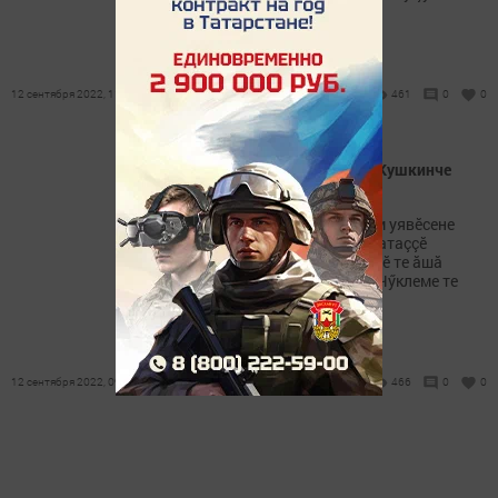
пуçланчӗ.
12 сентября 2022, 11:57
461
0
0
Буряти чăвашӗсем Кăнна Кушкинче
пулнă
Теччӗ районӗнчи чăвашсем уявӗсене
сивӗ вăхăтра ирттерме юратаççӗ
пулмалла. Вӗсен Çăварнийӗ те ăшă
вăхăтра иртмест, кăçалхи Чӳклеме те
хӗвелпе савăнтармарӗ.
12 сентября 2022, 09:32
466
0
0