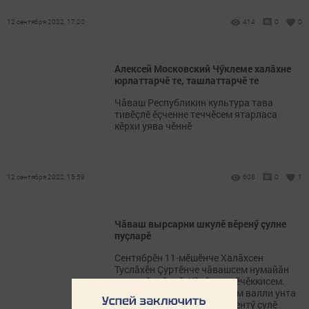
12 сентября 2022, 17:20
414
0
0
Алексей Московский Чӳклеме халăхне
юрлаттарчӗ те, ташлаттарчӗ те
Чăваш Республикин культура тава
тивӗçлӗ ӗçченне теччӗсем ятарласа
кӗрхи уява чӗннӗ
12 сентября 2022, 15:59
608
0
1
Чăваш вырсарни шкулӗ вӗренӳ çулне
пуçларӗ
Сентябрӗн 11-мӗшӗнче Халăхсен
Туслăхӗн Çуртӗнче чăвашсем нумайăн
пуçтарăннăччӗ. Уйрăмах пӗчӗккисем.
Мӗншӗн тесен 7-11 çулхисем валли унта
вырсарни шкулӗн çӗнӗ вӗрентӳ çулӗ