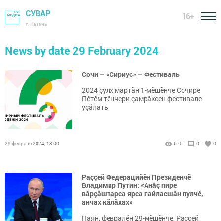
СУВАР
16+
г. Казань
News by date 29 February 2024
Сочи – «Сириус» – Фестиваль
2024 çулх мартăн 1-мӗшӗнче Сочире
Пӗтӗм тӗнчери çамрăксен фестивале
уçăлать
29 февраля 2024, 18:00
675
0
0
Раççей Федерацийӗн Президенчӗ
Владимир Путин: «Анăç пире
вăрçăштарса ярса пайласшăн пулчӗ,
анчах кăлăхах»
Паян, февралӗн 29-мӗшӗнче, Раççей