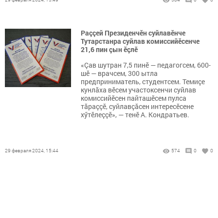
Раççей Президенчӗн суйлавӗнче
Тутарстанра суйлав комиссийӗсенче
21,6 пин çын ӗçлӗ
«Çав шутран 7,5 пинӗ — педагогсем, 600-
шӗ — врачсем, 300 ытла
предприниматель, студентсем. Темиçе
кунлăха вӗсем участоксенчи суйлав
комиссийӗсен пайташӗсем пулса
тăраççӗ, суйлавçăсен интересӗсене
хӳтӗлеççӗ», — тенӗ А. Кондратьев.
29 февраля 2024, 15:44
574
0
0