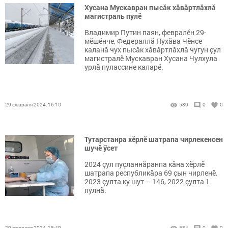
Хусана Мускавран пысăк хăвăртлăхлă
магистраль пулӗ
Владимир Путин паян, февралӗн 29-
мӗшӗнче, Федераллă Пухăва Чӗнсе
каланă чух пысăк хăвăртлăхлă чугун çул
магистралӗ Мускавран Хусана Чулхула
урлă пулассине каларӗ.
29 февраля 2024, 16:10
589
0
0
Тутарстанра хӗрлӗ шатрапа чирлекенсен
шучӗ ӳсет
2024 çул пуçланнăранпа кăна хӗрлӗ
шатрапа республикăра 69 çын чирленӗ.
2023 çулта ку шут – 146, 2022 çулта 1
пулнă.
29 февраля 2024, 15:49
584
0
0