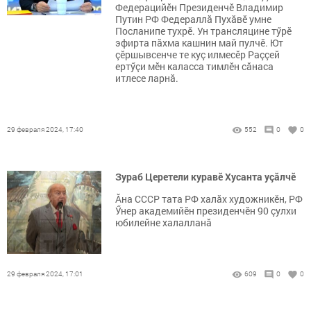
Федерацийӗн Президенчӗ Владимир
Путин РФ Федераллă Пухăвӗ умне
Посланипе тухрӗ. Ун трансляцине тӳрӗ
эфирта пăхма кашнин май пулчӗ. Ют
çӗршывсенче те куç илмесӗр Раççей
ертӳçи мӗн каласса тимлӗн сăнаса
итлесе ларнă.
29 февраля 2024, 17:40
552
0
0
Зураб Церетели куравӗ Хусанта уçăлчӗ
Ăна СССР тата РФ халăх художникӗн, РФ
Ӳнер академийӗн президенчӗн 90 çулхи
юбилейне халалланă
29 февраля 2024, 17:01
609
0
0