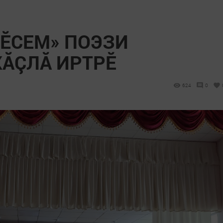
ВĔСЕМ» ПОЭЗИ
ХĂÇЛĂ ИРТРĔ
624
0