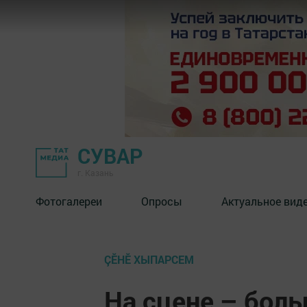
СУВАР
г. Казань
Фотогалереи
Опросы
Актуальное вид
ÇӖНӖ ХЫПАРСЕМ
На сцене – бол