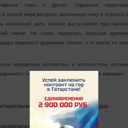
раскрытие темы и другие. Серьезная подготовк
 в полной мере раскрыть заявленную тему и отразить 
ть юбилейной даты.
Многие выступления прославлял
ной земле.
На сцену поднялась большая дружна
щедро поделился душевным теплом, а от коллег из зал
были определены коллективы и исполнители, которы
орческого смотра-конкурса в честь 30-летия компании.
интересным в
Telegram-канале
Татмедиа
в национальном мессенджере MАХ: