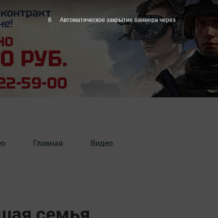
5
Автоматическое закрытие баннера через
ео
Главная
Видео
ьшая семья