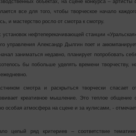
зводственных объектах, на сцене конкурса – артисты 
ается все для того, чтобы творческое начало каждог
ь, и мастерство росло от смотра к смотру.
х установок нефтеперекачивающей станции «Уральская
го управления Александр Дылгин поет и аккомпанируе
 начал заниматься недавно, планирует попробовать себ
 хотелось бы побольше уделять времени творчеству, н
 ежедневно.
стником смотра и раскрыться творчески спасает о
звивает креативное мышление. Это теплое общение 
 особая атмосфера на сцене и за кулисами, - отмечае
ло целый ряд критериев – соответствие тематике