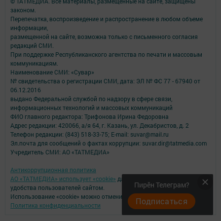
© ТАТМЕДИА. Все материалы, размещенные на сайте, защищены
законом.
Перепечатка, воспроизведение и распространение в любом объеме
информации,
размещенной на сайте, возможна только с письменного согласия
редакций СМИ.
При поддержке Республиканского агентства по печати и массовым
коммуникациям.
Наименование СМИ: «Сувар»
№ свидетельства о регистрации СМИ, дата: ЭЛ № ФС 77 - 67940 от
06.12.2016
выдано Федеральной службой по надзору в сфере связи,
информационных технологий и массовых коммуникаций
ФИО главного редактора: Трифонова Ирина Федоровна
Адрес редакции: 420066, а/я 64, г. Казань, ул. Декабристов, д. 2
Телефон редакции: (843) 518-33-75; E-mail: suvar@mail.ru
Эл.почта для сообщений о фактах коррупции: suvar.dir@tatmedia.com
Учредитель СМИ: АО «ТАТМЕДИА»
Антикоррупционная политика
АО «ТАТМЕДИА» использует «cookie»
для персонализации сервисов и
Пирӗн Телеграм?
удобства пользователей сайтом.
Использование «cookie» можно отменить в настройках браузера.
Подписаться
Политика конфиденциальности