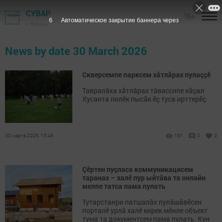
СУВАР
16+
6
Автоматическое закрытие баннера через
г. Казань
News by date 30 March 2026
Скверсемпе парксем хăтлăрах пулаççӗ
Тавралăха хăтлăрах тăвассипе кăçал
Хусанта пилӗк пысăк ӗç туса ирттерӗç
30 марта 2026, 15:46
191
0
0
Çӗртен пуçласа коммуникацисем
таранах – халӗ пур ыйтăва та онлайн
мелпе татса пама пулать
Тутарстанри патшалăх пулăшăвӗсен
порталӗ урлă халӗ кирек мӗнле объект
тума та документсем пама пулать. Кун