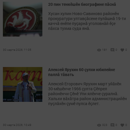
20 пин тенкӗшӗн биографине пăснă
Хусан хулин Ново-Савиново районӗн
прокуратури ултавçăсене пулăшнă 19-ти
каччă енӗпе пуçарнă уголовнăй ӗçе
пăхса тухма суда янă.
30 марта 2026, 11:05
181
0
0
Алексей Ярухин 60 çулхи юбилейне
паллă тăвать
Алексей Егорович Ярухин март уйăхӗн
30-мӗшӗнче 1966 çулта Çӗпрел
районӗнчи Çӗнӗ Упи ялӗнче çуралнă.
Хальхи вăхăтра район администрацийӗн
пуçлăхӗн çумӗ пулса ӗçлет.
30 марта 2026, 10:49
323
0
0