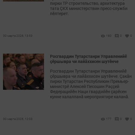
пирки ТР строительство, архитектура
тата ÇКХ министерствин пресс-служби
пӗлтерет.
30 марта 2026, 13:53
180
0
0
Росгвардин Тутарстанри Управленийӗ
çӗршывра чи лайăххисен шутӗнче
Росгвардин Тутарстанри Управленийӗ
çӗршывра чи лайăххисен шутӗнче. Çакăн
пирки Тутарстан Республикин Премьер-
министрӗ Алексей Песошин Раççей
Федерацийӗн Наци гвардийӗн çарӗсен
кунне халалланă мероприятире каланă.
30 марта 2026, 12:03
177
0
0