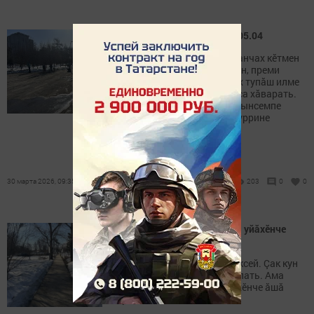
Эрнелӗх гороскоп 30.03 – 05.04
Тӑкаксем ӳсесси куçкӗрет, анчах кӗтмен
çӗртен енчӗке укçа кӗни (тен, преми
парӗç, усламçăсен ытларах тупăш илме
май килӗ-и?) бюджета çăлса хăварать.
Палламан е япăх пӗлекен çынсемпе
вăрçăнса каяс хăрушлăх пуррине
систереççӗ çăлтăрсем.
30 марта 2026, 09:35
203
0
0
Ама хупаххи чечекре – ака уйăхӗнче
ăшă пулать
Пуш уйăхӗн 30-мӗшӗ – Алексей. Çак кун
ăшă пулсан тухăçлă çул пулать. Ама
хупаххи чечекре – ака уйăхӗнче ăшă
пулать.