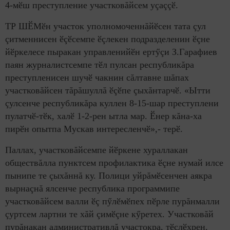
4-мӗш преступление участковăйсем уçаççӗ.
ТР ШӖМӗн участок уполномоченнăйӗсен тата çул
çитменнисен ӗçӗсемпе ӗçлекен подразделенин ӗçне
йӗркелесе пыракан управленийӗн ертӳçи З.Гарафиев
паян журналистсемпе тӗл пулсан республикăра
преступленисен шучӗ чакнин сăлтавне шăпах
участковăйсен тăрăшуллă ӗçӗпе çыхăнтарчӗ. «Ытти
çулсенче республикăра куллен 8-15-шар преступлени
пулатчӗ-тӗк, халӗ 1-2-рен ытла мар. Ӗнер кăна-ха
пирӗн опытпа Мускав интересленчӗ»,- терӗ.
Паллах, участковăйсемпе йӗркене хураллакан
обществăлла пунктсем профилактика ӗçне нумай илсе
пынипе те çыхăннă ку. Полици уйрăмӗсенчен аякра
вырнаçнă ялсенче республика программипе
участковăйсем валли ӗç пӳлӗмӗпех пӗрле пурăнмалли
çуртсем лартни те хăй çимӗçне кӳретех. Участковăй
пурăнакан административлă участокра, тӗслӗхрен,