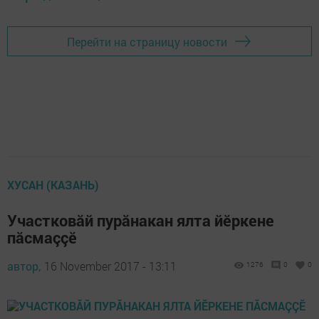
Перейти на страницу новости
ХУСАН (КАЗАНЬ)
Участковăй пурăнакан ялта йӗркене
пăсмаççӗ
автор,
16 November 2017 - 13:11
1276
0
0