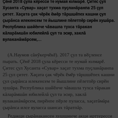
Çӗнӗ 2018 çула кӗресси те нумай юлмарӗ. Çитес çул
Хусанта «Сувар» хаçат тухма пуçланăранпа 25 çул
çитет. Хаçата çак чӗрӗк ӗмӗр тăршшӗпех кашни çул
çырăнса илекенсем те йышлине пӗлетпӗр сирӗн хушăра.
Республика шайӗнче чăвашла тухса тăракан
кăларăмшăн юбилейлă çул та эсир, хаклă
вулаканăмăрсем,...
(А.Наумов сăнӳкерчӗкӗ). 2017 çул та вӗçленсе
пырать. Çӗнӗ 2018 çула кӗресси те нумай юлмарӗ.
Ç
итес çул Хусанта «Сувар» хаçат тухма пуçланăранпа
25 çул çитет. Хаçата çак чӗрӗк ӗмӗр тăршшӗпех кашни
çул çырăнса илекенсем те йышлине пӗлетпӗр сирӗн
хушăра. Республика шайӗнче чăвашла тухса тăракан
кăларăмшăн юбилей
лă çул
та эсир, хаклă
вулаканăмăрсем,
пирӗнпе пӗрле пуласса, хаçатăмăра
çырăнса илсе вуласса шансах тăратпăр.
Редакци çырăнакансен хушшинче акци ирттересси