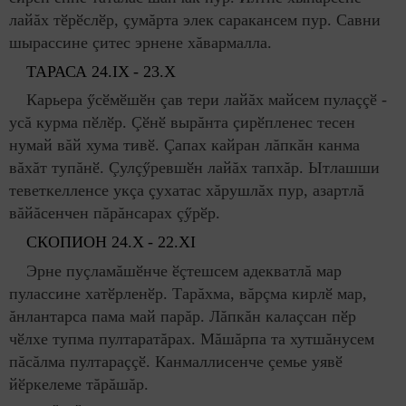
лайăх тӗрӗслӗр, çумăрта элек саракансем пур. Савни
шырассине çитес эрнене хăвармалла.
ТАРАСА 24.
IX
- 23.
X
Карьера ӳсӗмӗшӗн çав тери лайăх майсем пулаççӗ -
усă курма пӗлӗр. Çӗнӗ вырăнта çирӗпленес тесен
нумай вăй хума тивӗ. Çапах кайран лăпкăн канма
вăхăт тупăнӗ. Çулçӳревшӗн лайăх тапхăр. Ытлашши
теветкелленсе укçа çухатас хăрушлăх пур, азартлă
вăйăсенчен пăрăнсарах çӳрӗр.
СКОПИОН 24.
X
- 22.
XI
Эрне пуçламăшӗнче ӗçтешсем адекватлă мар
пулассине хатӗрленӗр. Тарăхма, вăрçма кирлӗ мар,
ăнлантарса пама май парăр. Лăпкăн калаçсан пӗр
чӗлхе тупма пултаратăрах. Мăшăрпа та хутшăнусем
пăсăлма пултараççӗ. Канмаллисенче çемье уявӗ
йӗркелеме тăрăшăр.