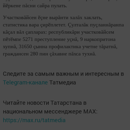
йӗркене пăсни сайра пулать.
Участковăйсен ӗçне вырăнти халăх хаклать,
статистика вара çирӗплетет. Çулталăк пуçланнăранпа
кăçал вăл çапларах: республикăри участковăйсем
пӗтӗмпе 5271 преступление уçнă, 9 наркопритона
хупнă, 31650 çынна профилактика учетне тăратнă,
граждансен 280 пин çăхавне пăхса тухнă.
Следите за самым важным и интересным в
Telegram-канале
Татмедиа
Читайте новости Татарстана в
национальном мессенджере MАХ:
https://max.ru/tatmedia