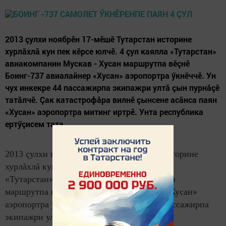
2013 çулхи ноябрӗн 17-мӗшӗ Тутарстан историне
хурлăхлă кун пек кӗрсе юлчӗ. 4 çул каялла «Тутарстан»
авиакомпанин Мускав - Хусан маршрутпа вӗçнӗ
Боинг-737 авиалайнер «Хусан» аэропортра ӳкнӗччӗ. Ун
чух инкекре 44 пассажирпа экипажри ултă çын пурнăçӗ
татăлчӗ. Çак катастрофăра вилнӗ çынсене асăнса паян
«Хусан» аэропортра митинг иртрӗ. Унта республика
ертӳçисем тата...
2013 çулхи ноябрӗн 17-мӗшӗ Тутарстан историне
хурлăхлă кун пек кӗрсе юлчӗ. 4 çул каялла
«Тутарстан» авиакомпанин Мускав - Хусан
маршрутпа вӗçнӗ Боинг-737 авиалайнер «Хусан»
аэропортра ӳкнӗччӗ. Ун чух инкекре 44 пассажирпа
экипажри ултă çын пурнăçӗ татăлчӗ.