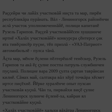
Раççейри чи лайăх участковăй ниçта та мар, пирӗн
республикăра пурăнать. Вăл - Лениногорск районӗнчи
аслă участок уполномоченнăйӗ, полици капитанӗ
Рузель Гарипов. Раççей участковăйӗсен хушшинче
иртнӗ «Халăх участковăйӗ» конкурсра çӗнтерсе çак
ята тивӗçнисӗр пуçне, тӗп призлă - «УАЗ-Патриот»
автомобильлӗ - пулса тăнă.
Ăçта мар, мӗнле ӗçлени пӗлтерӗшлӗ тенӗскер, Рузель
Гарипов та акă ӗç çулне постпа патруль службинчен
пуçланă. Полицие вара 2009 çулта çартан таврăнсан
килнӗ. Сăмах май, салтакра вăл хӗрӳ точкăра хӗсмет
иртсе пиçӗхнӗ. Йӗрке хуралӗнче опыт пухсан
участковăя куçнă. Чăн та, пирвайхи виçӗ çулне
Лениногорск хулинче ӗçленӗ-ха, кайран ял
участковăйне куçнă.
«Халăх участковăйӗ» хальхи вăхăтра Лениногорск