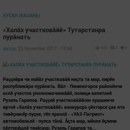
ХУСАН (КАЗАНЬ)
«Халăх участковăйӗ» Тутарстанра
пурăнать
автор,
20 November 2017 - 15:34
1233
0
0
Раççейри чи лайăх участковăй ниçта та мар, пирӗн
республикăра пурăнать. Вăл - Лениногорск районӗнчи
аслă участок уполномоченнăйӗ, полици капитанӗ
Рузель Гарипов. Раççей участковăйӗсен хушшинче
иртнӗ «Халăх участковăйӗ» конкурсра çӗнтерсе çак ята
тивӗçнисӗр пуçне, тӗп призлă - «УАЗ-Патриот»
автомобильлӗ - пулса тăнă. Ăçта мар, мӗнле ӗçлени
пӗлтерӗшлӗ тенӗскер, Рузель Гарипов та...