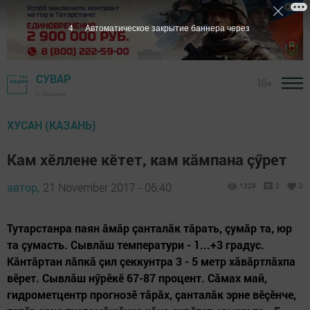
3
Автоматическое закрытие баннера через
СУВАР
16+
г. Казань
ХУСАН (КАЗАНЬ)
Кам хӗллене кӗтет, кам кăмпана çӳрет
автор,
21 November 2017 - 06:40
1329
0
0
Тутарстанра паян ăмăр çанталăк тăрать, çумăр та, юр
та çумасть. Сывлăш температури - 1...+3 градус.
Кăнтăртан лăпкă çил çеккунтра 3 - 5 метр хăвăртлăхпа
вӗрет. Сывлăш нӳрӗкӗ 67-87 процент. Сăмах май,
гидрометцентр прогнозӗ тăрăх, çанталăк эрне вӗçӗнче,