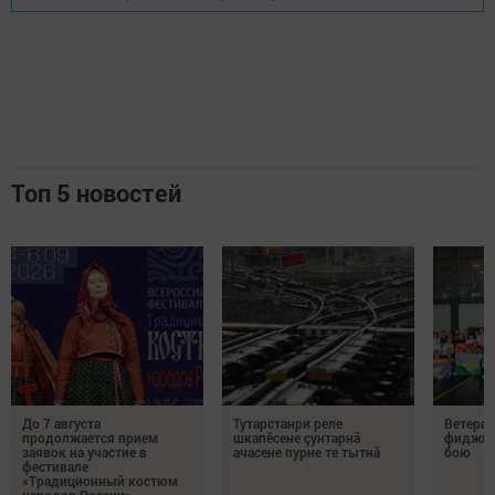
Топ 5 новостей
До 7 августа
Тутарстанри реле
Ветеран
продолжается прием
шкапӗсене çунтарнă
фиджит
заявок на участие в
ачасене пурне те тытнă
бою
фестивале
«Традиционный костюм