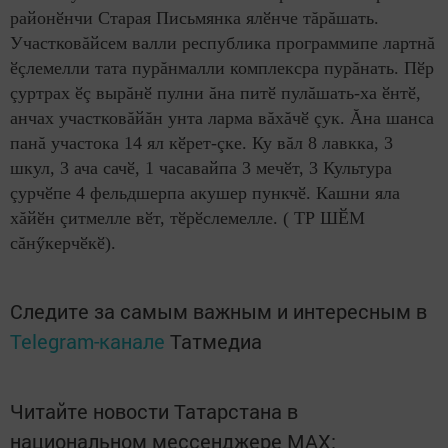
районӗнчи Старая Письмянка ялӗнче тăрăшать.
Участковăйсем валли республика программипе лартнă
ӗçлемелли тата пурăнмалли комплексра пурăнать. Пӗр
çуртрах ӗç вырăнӗ пулни ăна питӗ пулăшать-ха ӗнтӗ,
анчах участковăйăн унта ларма вăхăчӗ çук. Ăна шанса
панă участока 14 ял кӗрет-çке. Ку вăл 8 лавкка, 3
шкул, 3 ача сачӗ, 1 часавайпа 3 мечӗт, 3 Культура
çурчӗпе 4 фельдшерпа акушер пункчӗ. Кашни яла
хăйӗн çитмелле вӗт, тӗрӗслемелле. ( ТР ШӖМ
сăнӳкерчӗкӗ).
Следите за самым важным и интересным в
Telegram-канале
Татмедиа
Читайте новости Татарстана в
национальном мессенджере MАХ: