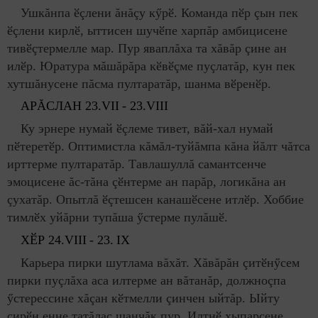
Ушкăнпа ӗçлени ăнăçу кӳрӗ. Команда пӗр çын пек
ӗçлени кирлӗ, ыттисен шучӗпе харпăр амбицисене
тивӗçтермелле мар. Пур яваплăха та хăвăр çине ан
илӗр. Юратура мăшăрăра кӗвӗçме пуçлатăр, кун пек
хутшăнусене пăсма пултаратăр, шанма вӗренӗр.
АРĂСЛАН
23.
VII
- 23.
VIII
Ку эрнере нумай ӗçлеме тивет, вăй-хал нумай
пӗтеретӗр. Оптимистла кăмăл-туйăмпа кăна йăлт чăтса
ирттерме пултаратăр. Тавлашуллă самантсенче
эмоцисене ăс-тăна çӗнтерме ан парăр, логикăна ан
çухатăр. Опытлă ӗçтешсен канашӗсене итлӗр. Хоббие
тимлӗх уйăрни тупăша ӳстерме пулăшӗ.
Х
ӖР
24.
VIII
- 23.
IX
Карьера пирки шутлама вăхăт. Хăвăрăн çитӗнӳсем
пирки пуçлăха аса илтерме ан вăтанăр, должноçпа
ӳстерессине хăçан кӗтмелли çинчен ыйтăр. Ыйту
сирӗн енне татăлас шанчăк пур. Илтнӗ хыпарсене