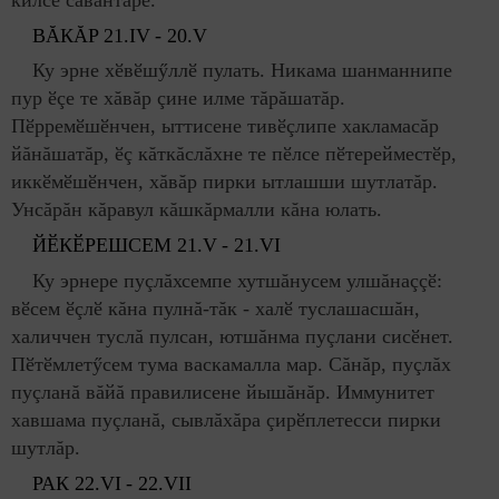
ВĂКĂР
21.
IV
- 20.
V
Ку эрне хӗвӗшӳллӗ пулать. Никама шанманнипе
пур ӗçе те хăвăр çине илме тăрăшатăр.
Пӗрремӗшӗнчен, ыттисене тивӗçлипе хакламасăр
йăнăшатăр, ӗç кăткăслăхне те пӗлсе пӗтерейместӗр,
иккӗмӗшӗнчен, хăвăр пирки ытлашши шутлатăр.
Унсăрăн кăравул кăшкăрмалли кăна юлать.
ЙӖКӖРЕШСЕМ 21.
V
- 21.
VI
Ку эрнере пуçлăхсемпе хутшăнусем улшăнаççӗ:
вӗсем ӗçлӗ кăна пулнă-тăк - халӗ туслашасшăн,
халиччен туслă пулсан, ютшăнма пуçлани сисӗнет.
Пӗтӗмлетӳсем тума васкамалла мар. Сăнăр, пуçлăх
пуçланă вăйă правилисене йышăнăр. Иммунитет
хавшама пуçланă, сывлăхăра çирӗплетесси пирки
шутлăр.
РАК 22.
VI
- 22.
VII