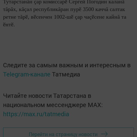
Тутарстанăн çар комиссарӗ Сергей Погодин каланă
тăрăх, кăçал республикăран пурӗ 3500 каччă салтак
ретне тăрӗ, вӗсенчен 1002-шӗ çар чаçӗсене кайнă та
ӗнтӗ.
Следите за самым важным и интересным в
Telegram-канале
Татмедиа
Читайте новости Татарстана в
национальном мессенджере MАХ:
https://max.ru/tatmedia
Перейти на страницу новости