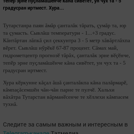
тепӗр эрне пуçламăшӗнче кăна сивӗтет, ун чух та - 5
градусран иртмест. Хура...
Тутарстанра паян ăмăр çанталăк тăрать, çумăр та, юр
та çумасть. Сывлăш температури - 1...+3 градус.
Кăнтăртан лăпкă çил çеккунтра 3 - 5 метр хăвăртлăхпа
вӗрет. Сывлăш нӳрӗкӗ 67-87 процент. Сăмах май,
гидрометцентр прогнозӗ тăрăх, çанталăк эрне вӗçӗнче,
тепӗр эрне пуçламăшӗнче кăна сивӗтет, ун чух та - 5
градусран иртмест.
Хура кӗркунне кăçал ăшă çанталăкпа кăна палăрмарӗ,
кăмпаçăсемшӗн чăн-чăн парне те пулчӗ. Хальхи
вăхăтра Тутарстан вăрманӗсенче те хӗллехи кăмпасем
тухнă.
Следите за самым важным и интересным в
Telegram-канале
Татмедиа