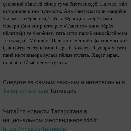
çакланнă хăватлă сăнар тума ӗмӗтленеççӗ. Паллах, вăл
историлле кино пулмасть. Ăна фантасмагори жанрӗпе
ӳкерме хатӗрленеççӗ. Унта Франци актерӗ Сами
Насери (ăна эпир ытларах «Таксист» кино тăрăх
пӗлетпӗр) те ӳкерӗнет, тата ытти паллă киноçăлтăрсем
те пулаççӗ. Мӗншӗн Шаляпин, мӗншӗн фантасмагори?
Çак ыйтусен тупсăмне Сергей Кожаев «Сувар» хаçата
панă интервьюра вуласа пӗлме пулать. Хаçат ыран,
ноябрӗн 17-мӗшӗнче тухать.
Следите за самым важным и интересным в
Telegram-канале
Татмедиа
Читайте новости Татарстана в
национальном мессенджере MАХ:
https://max.ru/tatmedia