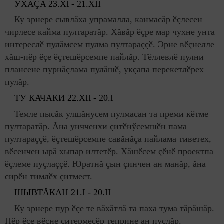
УХĂÇĂ
23.
XI
- 21.
XII
Ку эрнере сывлăха упрамалла, канмасăр ӗçлесен
чирлесе кайма пултаратăр. Хăвăр ӗçре мар чухне унта
интереслӗ пулăмсем пулма пултараççӗ. Эрне вӗçнелле
хăш-пӗр ӗçе ӗçтешӗрсемпе пайлăр. Тӗллевлӗ пулни
плансене пурнăçлама пулăшӗ, укçапа перекетлӗрех
пулăр.
ТУ КАЧАКИ 22.
XII
- 20.
I
Темле пысăк улшăнусем пулмасан та преми кӗтме
пултаратăр. Ăна унчченхи çитӗнӳсемшӗн пама
пултараççӗ, ӗçтешӗрсемпе савăнăçа пайлама тиветех,
вӗсенчен ырă хыпар илтетӗр. Хăшӗсем çӗнӗ проектпа
ӗçлеме пуçлаççӗ. Юратнă çын çинчен ан манăр, ăна
сирӗн тимлӗх çитмест.
ШЫВТ
Ă
КАН 21.I - 20.II
Ку эрнере пур ӗçе те вăхăтлă та паха тума тăрăшăр.
Пӗр ӗçе вӗçне çитермесӗр теприне ан пуçлăр.