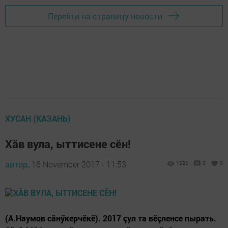
Перейти на страницу новости
ХУСАН (КАЗАНЬ)
Хăв вула, ыттисене сӗн!
автор,
16 November 2017 - 11:53
1282
0
0
(А.Наумов сăнӳкерчӗкӗ). 2017 çул та вӗçленсе пырать.