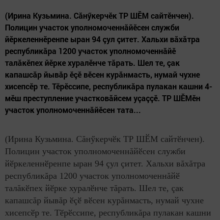
(Ирина Кузьмина. Сăнӳкерчӗк ТР ШӖМ сайтӗнчен).
Полицин участок уполномоченнăйӗсен служби
йӗркеленнӗренпе ыран 94 çул çитет. Хальхи вăхăтра
республикăра 1200 участок уполномоченнăйӗ
талăкӗпех йӗрке хуралӗнче тăрать. Шел те, çак
капашсăр йывăр ӗçӗ вӗсен курăнмасть, нумай чухне
хисепсӗр те. Тӗрӗссипе, республикăра пулакан кашни 4-
мӗш преступление участковăйсем уçаççӗ. ТР ШӖМӗн
участок уполномоченнăйӗсен тата...
(Ирина Кузьмина. Сăнӳкерчӗк ТР ШӖМ сайтӗнчен).
Полицин участок уполномоченнăйӗсен служби
йӗркеленнӗренпе ыран 94 çул çитет. Хальхи вăхăтра
республикăра 1200 участок уполномоченнăйӗ
талăкӗпех йӗрке хуралӗнче тăрать. Шел те, çак
капашсăр йывăр ӗçӗ вӗсен курăнмасть, нумай чухне
хисепсӗр те. Тӗрӗссипе, республикăра пулакан кашни