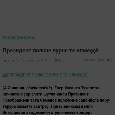
ХУСАН (КАЗАНЬ)
Президент полкне пурне те илмеççӗ
автор,
17 November 2017 - 08:52
1270
0
0
(А.Эшкинин сăнӳкерчӗкӗ). Ӗнер Хусанта Тутарстан
каччисене çар элити шутланакан Президент,
Преображени тата Семенов полкӗсене савăнăçлă лару-
тăрура хӗсмете ăсатрӗç. Призывниксем валли
Ветеринари академийӗн студенчӗсем концерт