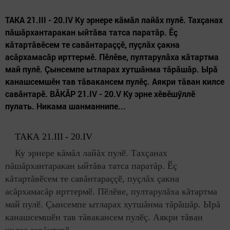
ТАКА 21.III - 20.IV Ку эрнере кăмăл лайăх пулӗ. Тахçанах
пăшăрхантаракан ыйтăва татса паратăр. Ӗç
кăтартăвӗсем те савăнтараççӗ, пуçлăх çакна
асăрхамасăр ирттермӗ. Пӗлӗве, пултарулăха кăтартма
май пулӗ. Çынсемпе ытларах хутшăнма тăрăшăр. Ырă
канашсемшӗн тав тăвакансем пулӗç. Аякри тăван килсе
савăнтарӗ. ВĂКĂР 21.IV - 20.V Ку эрне хӗвӗшӳллӗ
пулать. Никама шанманнипе...
ТАКА 21.
III
- 20.
IV
Ку эрнере кăмăл лайăх пулӗ. Тахçанах
пăшăрхантаракан ыйтăва татса паратăр. Ӗç
кăтартăвӗсем те савăнтараççӗ, пуçлăх çакна
асăрхамасăр ирттермӗ. Пӗлӗве, пултарулăха кăтартма
май пулӗ. Çынсемпе ытларах хутшăнма тăрăшăр. Ырă
канашсемшӗн тав тăвакансем пулӗç. Аякри тăван
килсе савăнтарӗ.