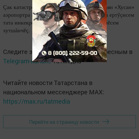
Çак катастрофăра вилнӗ çынсене асăнса паян «Хусан»
аэропортра митинг иртрӗ. Унта республика ертӳçисем
тата инкекре вилнисен тăванӗсемпе юлташӗсем
хутшăнчӗç.
Следите за самым важным и интересным в
Telegram-канале
Татмедиа
Читайте новости Татарстана в
национальном мессенджере MАХ:
https://max.ru/tatmedia
Перейти на страницу новости