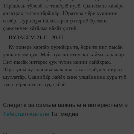
Тăрăшсан тӳлевӗ те тивӗçлӗ пулӗ. Çынсемпе хăвăра
ансатрах тытма тăрăшăр. Юратура чӗре хушнине
итлӗр. Пурнăçра йăлăхтарса çитернӗ ӗçсемпе
çынсенчен хăтăлма вăхăт çитнӗ.
ПУЛĂСЕМ
21.
II
- 20.
III
Ку эрнере харпăр пурнăçра та, ӗçре те пит пысăк
улшăнусем çук. Май пулсан отпуска кайма тăрăшăр.
Пит пысăк интерес çук чухне канни лайăхрах.
Юратуллă хутшăнăва малалла тăсас е вӗçлес пирки
шутлатăр. Савнийӗр лайăх енне улшăннине кура туй
туса пӗрлешесси пуçа кӗрӗ.
Следите за самым важным и интересным в
Telegram-канале
Татмедиа