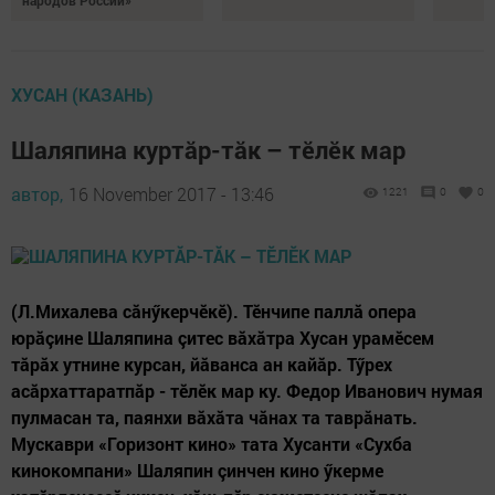
народов России»
ХУСАН (КАЗАНЬ)
Шаляпина куртăр-тăк – тӗлӗк мар
автор,
16 November 2017 - 13:46
1221
0
0
(Л.Михалева сăнӳкерчӗкӗ). Тӗнчипе паллă опера
юрăçине Шаляпина çитес вăхăтра Хусан урамӗсем
тăрăх утнине курсан, йăванса ан кайăр. Тӳрех
асăрхаттаратпăр - тӗлӗк мар ку. Федор Иванович нумая
пулмасан та, паянхи вăхăта чăнах та таврăнать.
Мускаври «Горизонт кино» тата Хусанти «Сухба
кинокомпани» Шаляпин çинчен кино ӳкерме