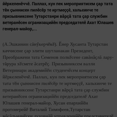
йӗркеленӗччӗ. Паллах, кун пек мероприятисем çар тата
тӗн çыннисен пилӗсӗр те иртмеççӗ, хальхинче те
призывниксене Тутарстанри вăрçă тата çар службин
ветеранӗсен огранизацийӗн председателӗ Ахат Юлашев
генерал-майор,...
(А.Эшкинин сăнӳкерчӗкӗ). Ӗнер Хусанта Тутарстан
каччисене çар элити шутланакан Президент,
Преображени тата Семенов полкӗсене савăнăçлă лару-
тăрура хӗсмете ăсатрӗç. Призывниксем валли
Ветеринари академийӗн студенчӗсем концерт
йӗркеленӗччӗ. Паллах, кун пек мероприятисем çар
тата тӗн çыннисен пилӗсӗр те иртмеççӗ, хальхинче те
призывниксене Тутарстанри вăрçă тата çар службин
ветеранӗсен огранизацийӗн председателӗ
Ахат
Юлашев генерал-майор, Хусан епархийӗн
протоиерейӗ Виталий Тимофеев,Тутарстан
мăсăльманӗсен духовнăй управленийӗн представителӗ