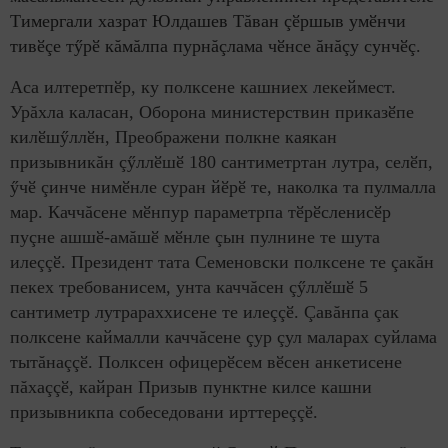
Тимергали хазрат Юлдашев Тăван çӗршыв умӗнчи
тивӗçе тӳрӗ кăмăлпа пурнăçлама чӗнсе ăнăçу сунчӗç.
Аса илтеретпӗр, ку полксене кашниех лекеймест.
Урăхла каласан, Оборона министерствин приказӗпе
килӗшӳллӗн, Преображени полкне каякан
призывникăн çӳллӗшӗ 180 сантиметртан лутра, селӗп,
ӳчӗ çинче нимӗнле суран йӗрӗ те, наколка та пулмалла
мар. Каччăсене мӗнпур параметрпа тӗрӗсленисӗр
пуçне ашшӗ-амăшӗ мӗнле çын пулнине те шута
илеççӗ. Президент тата Семеновски полксене те çакăн
пекех требованисем, унта каччăсен çӳллӗшӗ 5
сантиметр лутрараххисене те илеççӗ. Çавăнпа çак
полксене каймалли каччăсене çур çул маларах суйлама
тытăнаççӗ. Полксен офицерӗсем вӗсен анкетисене
пăхаççӗ, кайран Призыв пунктне килсе кашни
призывникпа собеседовани ирттереççӗ.