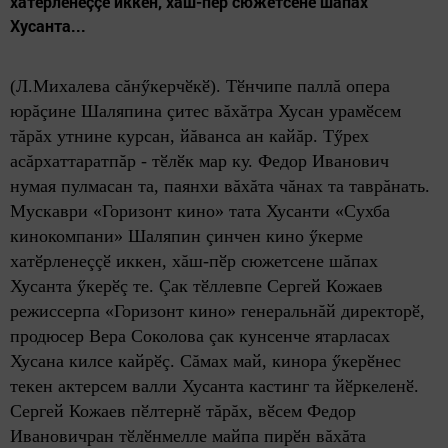
хатӗрленеççӗ иккен, хăш-пӗр сюжетсене шăпах
Хусанта...
(Л.Михалева сăнӳкерчӗкӗ). Тӗнчипе паллă опера
юрăçине Шаляпина çитес вăхăтра Хусан урамӗсем
тăрăх утнине курсан, йăванса ан кайăр. Тӳрех
асăрхаттаратпăр - тӗлӗк мар ку. Федор Иванович
нумая пулмасан та, паянхи вăхăта чăнах та таврăнать.
Мускаври «Горизонт кино» тата Хусанти «Сухба
кинокомпани» Шаляпин çинчен кино ӳкерме
хатӗрленеççӗ иккен, хăш-пӗр сюжетсене шăпах
Хусанта ӳкерӗç те. Çак тӗллевпе Сергей Кожаев
режиссерпа «Горизонт кино» генеральнăй директорӗ,
продюсер Вера Соколова çак кунсенче ятарласах
Хусана килсе кайрӗç. Сăмах май, кинора ӳкерӗнес
текен актерсем валли Хусанта кастинг та йӗркеленӗ.
Сергей Кожаев пӗлтернӗ тăрăх, вӗсем Федор
Ивановичран тӗлӗнмелле майпа пирӗн вăхăта