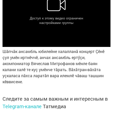
Шăпчăк ансамбль юбилейне халалланă концерт Çӗнӗ
çул умӗн иртнӗччӗ, анчах ансамбль ертӳçи,
акомпониатор Вячеслав Митрофанов мӗнле баян
калани халӗ те куç умӗнче тăрать. Вăхăтран-вăхăта
уçкаласа пăхса ларатăп вара илемлӗ чăваш ташшин
кӗввисене.
Следите за самым важным и интересным в
Telegram-канале
Татмедиа