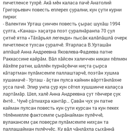
пичетленсе тухрӗ. Акă мӗн каласа пачӗ Анатолий
Григорьевич повесть еплерех çурални, кун çути курни
пирки:
- Валентин Урташ çинчен повесть çырас шухăш 1994
çулта, «Канаш» хаçатра поэт çуралнăранпа 70 çул
çитнӗ ятпа «Тăхăрьял легенди» пысăк калăпăшлă очерк
пичетленсе тухсан çуралчӗ. Ятарласа В.Урташăн
аппăшӗ Анна Андреевна Яковлева-Фадеева патне
Раккассине кайрăм. Вăл хăйсен халиччен никам пӗлмен
йăхӗпе ратни, шăллӗн пурнăçӗнчи ниçта çырса
кăтартман пулăмсемпе паллаштарчӗ, поэтăн хушма
хушамачӗ - Урташ - ăçтан пулса кайнин вăрттăнлăхне
уçса пачӗ. Эпир унпа çур кун сӗтел хушшинче калаçса
лартăмăр. Шел, халӗ Анна Андреевна çут тӗнчере çук
ӗнтӗ… Чунӗ çăтмахра кантăр… Çавăн чух ун патне
кайман пулсан повесть кун çути курсан та кун пекех
тӗлӗнмелле фактсемпе çырăнайман пулӗччӗ,
вулакансем çак повеçри пулăмсемпе нихçан та
паллашайман пулӗччӗç. Ку вăл чăнлăхпа çыхăннă