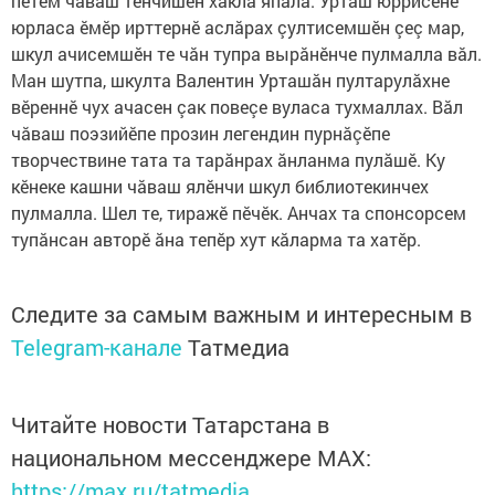
пӗтӗм чăваш тӗнчишӗн хаклă япала. Урташ юррисене
юрласа ӗмӗр ирттернӗ аслăрах çултисемшӗн çеç мар,
шкул ачисемшӗн те чăн тупра вырăнӗнче пулмалла вăл.
Ман шутпа, шкулта Валентин Урташăн пултарулăхне
вӗреннӗ чух ачасен çак повеçе вуласа тухмаллах. Вăл
чăваш поэзийӗпе прозин легендин пурнăçӗпе
творчествине тата та тарăнрах ăнланма пулăшӗ. Ку
кӗнеке кашни чăваш ялӗнчи шкул библиотекинчех
пулмалла. Шел те, тиражӗ пӗчӗк. Анчах та спонсорсем
тупăнсан авторӗ ăна тепӗр хут кăларма та хатӗр.
Следите за самым важным и интересным в
Telegram-канале
Татмедиа
Читайте новости Татарстана в
национальном мессенджере MАХ:
https://max.ru/tatmedia