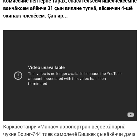
комиссийӗ пӗлтернӗ тăрăх, спасательсем ишӗлчӗксемпе
ванчăксем айӗнче 31 çын виллне тупнă, вӗсенчен 4-шӗ
экипаж членӗсем. Çак ир...
Кăркăсстанри «Манас» аэропортран вӗçсе хăпарнă
чухне Боинг-744 тиев самолечӗ Бишкек çывăхӗнчи дача