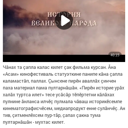
Чăнах та çапла калас килет çак фильма курсан. Ăна
«Асам» кинофестиваль статуэткине панипе кăна çапла
каламастăп, паллах. Çынсене пирӗн аваллăх çинчен
паха материал пама пултарнăшăн. «Пирӗн историе урăх
халăх туртса илет» тесе усăсăр тӗпӗртетни кăлăхах
пулнине ăнланса илчӗç пулмала чăваш историкӗсемпе
кинематографисчӗсем, медиапродукт енне сулăнчӗç. Ан
тив, çитменлӗхсем пур-тăр, çапах çакна тума
пултарнăшăн - мухтас килет.