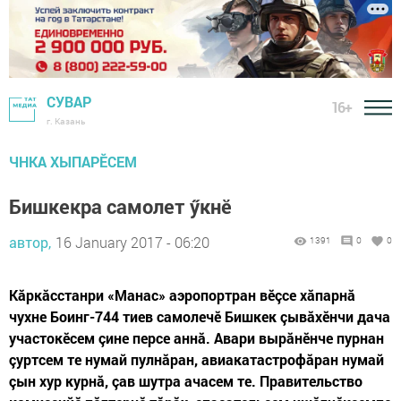
СУВАР
16+
г. Казань
ЧНКА ХЫПАРӖСЕМ
Бишкекра самолет ӳкнӗ
автор,
16 January 2017 - 06:20
1391
0
0
Кăркăсстанри «Манас» аэропортран вӗçсе хăпарнă
чухне Боинг-744 тиев самолечӗ Бишкек çывăхӗнчи дача
участокӗсем çине персе аннă. Авари вырăнӗнче пурнан
çуртсем те нумай пулнăран, авиакатастрофăран нумай
çын хур курнă, çав шутра ачасем те. Правительство