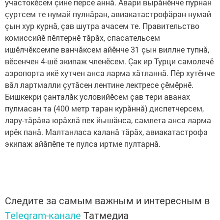
участокӗсем çине персе аннă. Авари вырăнӗнче пурнан
çуртсем те нумай пулнăран, авиакатастрофăран нумай
çын хур курнă, çав шутра ачасем те. Правительство
комиссийӗ пӗлтернӗ тăрăх, спасательсем
ишӗлчӗксемпе ванчăксем айӗнче 31 çын виллне тупнă,
вӗсенчен 4-шӗ экипаж членӗсем. Çак ир Турци самолечӗ
аэропорта икӗ хутчен анса ларма хăтланнă. Пӗр хутӗнче
вăл лартмалли çутăсен лентине лектресе çӗмӗрнӗ.
Бишкекри çанталăк условийӗсем çав тери аванах
пулмасан та (400 метр таран курăннă) диспетчерсем,
лару-тăрăва юрăхлă пек йышăнса, самлета анса ларма
ирӗк панă. Малтанласа каланă тăрăх, авиакатастрофа
экипаж айăпӗпе те пулса иртме пултарнă.
Следите за самым важным и интересным в
Telegram-канале
Татмедиа