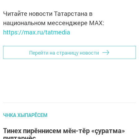
Читайте новости Татарстана в
национальном мессенджере MАХ:
https://max.ru/tatmedia
Перейти на страницу новости
ЧНКА ХЫПАРӖСЕМ
Тинех пирӗннисем мӗн-тӗр «çуратма»
пултарчӗç