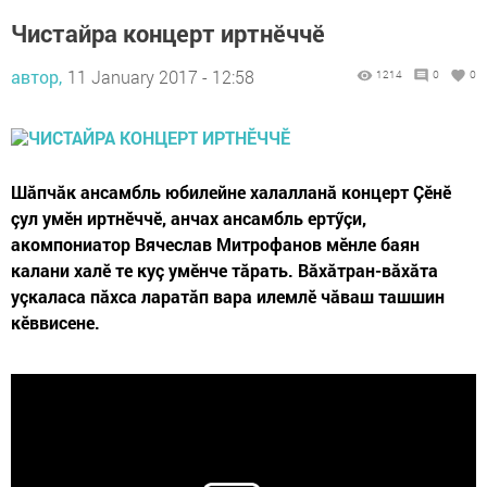
Чистайра концерт иртнӗччӗ
автор,
11 January 2017 - 12:58
1214
0
0
Шăпчăк ансамбль юбилейне халалланă концерт Çӗнӗ
çул умӗн иртнӗччӗ, анчах ансамбль ертӳçи,
акомпониатор Вячеслав Митрофанов мӗнле баян
калани халӗ те куç умӗнче тăрать. Вăхăтран-вăхăта
уçкаласа пăхса ларатăп вара илемлӗ чăваш ташшин
кӗввисене.