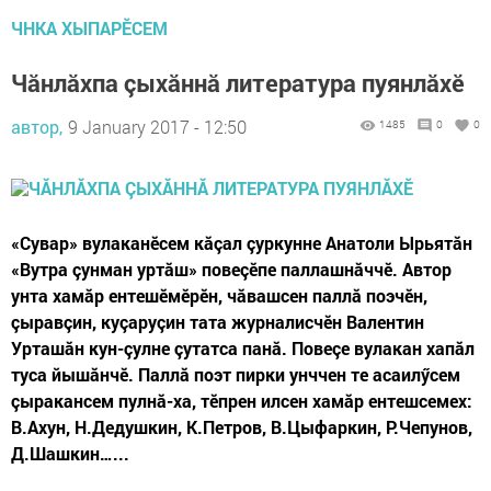
ЧНКА ХЫПАРӖСЕМ
Чăнлăхпа çыхăннă литература пуянлăхӗ
автор,
9 January 2017 - 12:50
1485
0
0
«Сувар» вулаканӗсем кăçал çуркунне Анатоли Ырьятăн
«Вут­ра çунман уртăш» повеçӗпе паллашнăччӗ. Автор
унта хамăр ентешӗмӗрӗн, чăвашсен паллă поэчӗн,
çыравçин, куçаруçин тата журналисчӗн Валентин
Урташăн кун-çулне çутатса панă. Повеçе вулакан хапăл
туса йышăнчӗ. Паллă поэт пирки унч­чен те асаилӳсем
çыракансем пулнă-ха, тӗпрен илсен хамăр ентешсемех:
В.Ахун, Н.Дедушкин, К.Петров, В.Цыфаркин, Р.Чепунов,
Д.Шашкин…...