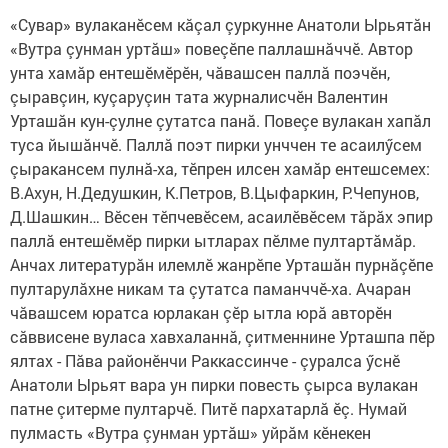
«Сувар» вулаканӗсем кăçал çуркунне Анатоли Ырьятăн
«Вут­ра çунман уртăш» повеçӗпе паллашнăччӗ. Автор
унта хамăр ентешӗмӗрӗн, чăвашсен паллă поэчӗн,
çыравçин, куçаруçин тата журналисчӗн Валентин
Урташăн кун-çулне çутатса панă. Повеçе вулакан хапăл
туса йышăнчӗ. Паллă поэт пирки унч­чен те асаилӳсем
çыракансем пулнă-ха, тӗпрен илсен хамăр ентешсемех:
В.Ахун, Н.Дедушкин, К.Петров, В.Цыфаркин, Р.Чепунов,
Д.Шашкин… Вӗсен тӗпчевӗсем, асаилӗвӗсем тăрăх эпир
паллă ентешӗмӗр пирки ытларах пӗлме пултартăмăр.
Анчах литературăн илемлӗ жанрӗпе Урташăн пурнăçӗпе
пултарулăхне никам та çутатса паманччӗ-ха. Ачаран
чăвашсем юратса юрлакан çӗр ытла юрă авторӗн
сăввисене вуласа хавхаланнă, çитменнине Урташпа пӗр
ялтах - Пăва районӗнчи Раккассинче - çуралса ӳснӗ
Анатоли Ырьят вара ун пирки повесть çырса вулакан
патне çитерме пултарчӗ. Питӗ пархатарлă ӗç. Нумай
пулмасть «Вутра çунман уртăш» уйрăм кӗнекен