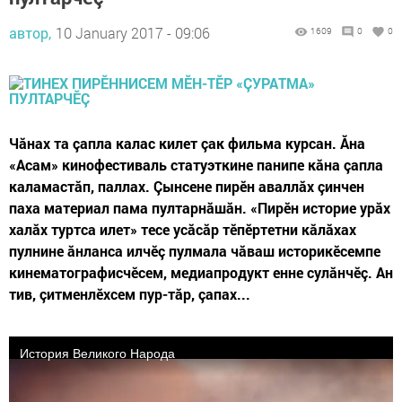
автор,
10 January 2017 - 09:06
1609
0
0
Чăнах та çапла калас килет çак фильма курсан. Ăна
«Асам» кинофестиваль статуэткине панипе кăна çапла
каламастăп, паллах. Çынсене пирӗн аваллăх çинчен
паха материал пама пултарнăшăн. «Пирӗн историе урăх
халăх туртса илет» тесе усăсăр тӗпӗртетни кăлăхах
пулнине ăнланса илчӗç пулмала чăваш историкӗсемпе
кинематографисчӗсем, медиапродукт енне сулăнчӗç. Ан
тив, çитменлӗхсем пур-тăр, çапах...