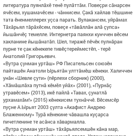
литература пуянлăхӗ тенӗ пулăттăм. Повеçри сăнарсен
ячӗсем, хушамачӗсем - чăннисем. Çакă хайлав тӗшшине
тата ӗненмеллерех уçса парать. Вулакансем, уйрăмах
Тăхăрьял тăрăхӗсем, повеçе «тăвăллăн алă çупса»
йышăнчӗç темелле. Интернетра паянхи кунччен вӗсем
хакланине йышăнатăп. Шел, тиражӗ пӗчӗк пулнăран
пурне те çак кӗнекепе тивӗçтерейместӗп, - терӗ
Анатолий Григорьевич.
«Вутра çунман уртăш» РФ Писательсен союзӗн
пайташӗн Анатоли Ырьятăн улттăмӗш кӗнеки. Халиччен
унăн «Шевле çути» (пӗрлехи сборник) (2000),
«Хăмăшлăха путнă кӗмӗл уйăх» (2001), «Пурнăç
утравӗсем» (2013), икӗ пайлă «Тавах, çунатлă
урхамахăм!» (2015) кӗнекисем тухнăччӗ. Вӗсемсӗр
пуçне А.Ырьят 2003 çулта «Акафист Андрею
Блаженному» Турă кӗнекине чăвашла куçарса
пичетленине те асăнса хăвармалла.
«Вутра çунман уртăш» тăхăрьялсемшӗн кăна мар,