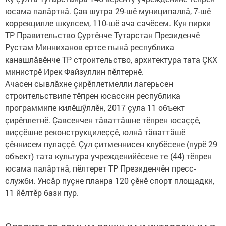
юсама палăртнă. Çав шутра 29-шӗ муниципаллă, 7-шӗ
коррекцилле шкулсем, 110-шӗ ача сачӗсем. Кун пирки
ТР Правительство Çуртӗнче Тутарстан Президенчӗ
Рустам Минниханов ертсе пынă республика
канашлăвӗнче ТР строительство, архитектура тата ÇКХ
министрӗ Ирек Файзуллин пӗлтернӗ.
Ачасен сывлăхне çирӗплетмелли лагерьсен
строительствипе тӗпрен юсассин республика
программипе килӗшӳллӗн, 2017 çула 11 объект
çирӗплетнӗ. Çавсенчен тăваттăшне тӗпрен юсаççӗ,
виççӗшне реконструкцилеççӗ, юлнă тăваттăшӗ
çӗннисем пулаççӗ. Çул çитменнисен клубӗсене (пурӗ 29
объект) тата культура учрежденийӗсене те (44) тӗпрен
юсама палăртнă, пӗлтерет ТР Президенчӗн пресс-
служби. Унсăр пуçне планра 120 çӗнӗ спорт площадки,
11 йӗлтӗр бази пур.