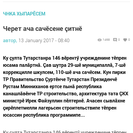
ЧНКА ХЫПАРӖСЕМ
Черет ача сачӗсене çитнӗ
автор,
13 January 2017 - 08:40
1468
0
0
Ку çулта Тутарстанра 146 вӗрентӳ учрежденине тӗпрен
юсама палăртнă. Çав шутра 29-шӗ муниципаллă, 7-шӗ
коррекцилле шкулсем, 110-шӗ ача сачӗсем. Кун пирки
ТР Правительство Çуртӗнче Тутарстан Президенчӗ
Рустам Минниханов ертсе пынă республика
канашлăвӗнче ТР строительство, архитектура тата ÇКХ
министрӗ Ирек Файзуллин пӗлтернӗ. Ачасен сывлăхне
çирӗплетмелли лагерьсен строительствипе тӗпрен
юсассин республика программипе...
Ку çулта Тутарстанра 146 вӗрентӳ учрежденине тӗпрен