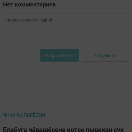
Нет комментариев
Отправить
Авторизоваться
ЧНКА ХЫПАРӖСЕМ
Елабуга чăвашӗсене ертсе пыракан çук