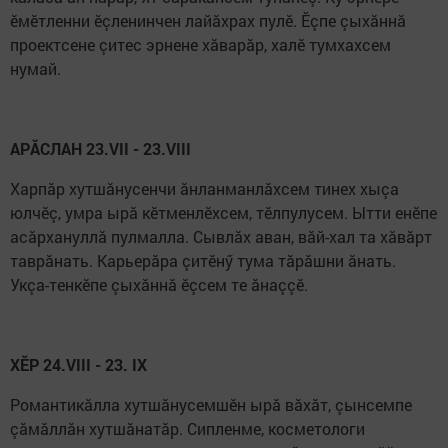
ӗмӗтленни ӗçленинчен лайăхрах пулӗ. Ӗçпе çыхăннă
проектсене çитес эрнене хăварăр, халӗ тумхахсем
нумай.
АРĂСЛАН 23.VII - 23.VIII
Харпăр хутшăнусенчи ăнланманлăхсем тинех хыçа
юлчӗç, умра ырă кӗтменлӗхсем, тӗлпулусем. Ытти енӗпе
асăрхануллă пулмалла. Сывлăх аван, вăй-хал та хăвăрт
таврăнать. Карьерăра çитӗнӳ тума тăрăшни ăнать.
Укçа-тенкӗпе çыхăннă ӗçсем те ăнаççӗ.
ХӖР 24.VIII - 23. IX
Романтикăлла хутшăнусемшӗн ырă вăхăт, çынсемпе
çăмăллăн хутшăнатăр. Сипленме, косметологи