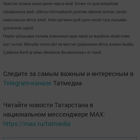
Христос хулана ашак çинче ларса кенĕ. Енчен те хула влаçĕсем
пăшăрханса ÿкнĕ, хăйсен пĕлтерĕшнĕ çухатма хăранă пулсан, халăх
хаваслансах кĕтсе илнĕ. Унăн иртекен çулĕ çине хисеп туса пальмăн
çулсисене сарнă.
Пирĕн çĕршывра пальма ÿсменнине кура чиркÿ ун вырăнне кăчкă илме
шут тытнă. Мĕншĕн тесен вăл чи малтан çуркуннене кĕтсе илекен йывăç.
Çавăнпа ĕнтĕ ку уява «Вербное Воскресенье» ят панă.
Следите за самым важным и интересным в
Telegram-канале
Татмедиа
Читайте новости Татарстана в
национальном мессенджере MАХ:
https://max.ru/tatmedia