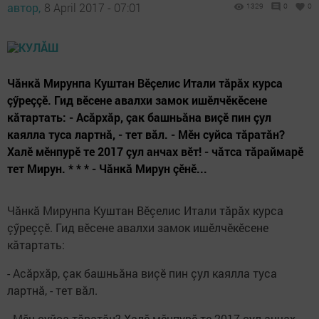
автор,
8 April 2017 - 07:01
1329
0
0
Чăнкă Мирунпа Куштан Вӗçелис Итали тăрăх курса
çӳреççӗ. Гид вӗсене авалхи замок ишӗл­чӗкӗсене
кăтартать: - Асăрхăр, çак башньăна виçӗ пин çул
каялла туса лартнă, - тет вăл. - Мӗн суйса тăратăн?
Халӗ мӗнпурӗ те 2017 çул анчах вӗт! - чăтса тăраймарӗ
тет Мирун. * * * - Чăнкă Мирун çӗнӗ...
Чăнкă Мирунпа Куштан Вӗçелис Итали тăрăх курса
çӳреççӗ. Гид вӗсене авалхи замок ишӗл­чӗкӗсене
кăтартать:
- Асăрхăр, çак башньăна виçӗ пин çул каялла туса
лартнă, - тет вăл.
- Мӗн суйса тăратăн? Халӗ мӗнпурӗ те 2017 çул анчах