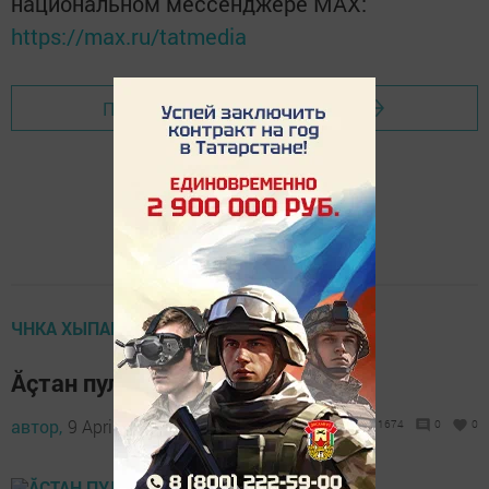
национальном мессенджере MАХ:
https://max.ru/tatmedia
Перейти на страницу новости
ЧНКА ХЫПАРӖСЕМ
Ăçтан пулса кайнă кăчкă уявĕ?
автор,
9 April 2017 - 09:45
1674
0
0