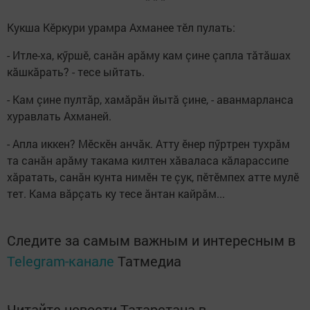
Кукша Кӗркури урамра Ахманее тӗл пулать:
- Итле-ха, кӳршӗ, санăн арăму кам çине çапла тăтăшах
кăшкăрать? - тесе ыйтать.
- Кам çине пултăр, хамăрăн йытă çине, - аванмарланса
хуравлать Ахманей.
- Апла иккен? Мӗскӗн анчăк. Атту ӗнер пӳртрен тухрăм
та санăн арăму такама килтен хăваласа кăларассипе
хăратать, санăн кунта нимӗн те çук, пӗтӗмпех атте мулӗ
тет. Кама вăрçать ку тесе ăнтан кайрăм...
Следите за самым важным и интересным в
Telegram-канале
Татмедиа
Читайте новости Татарстана в