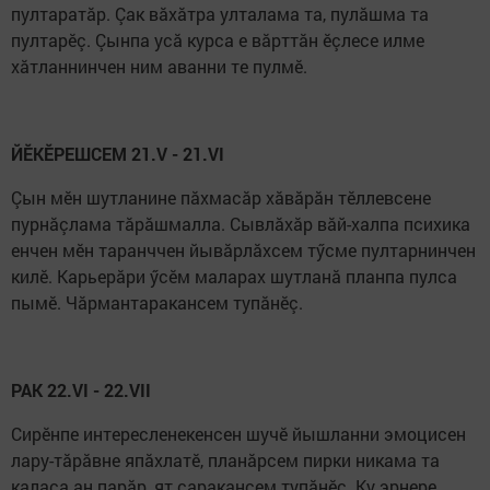
пултаратăр. Çак вăхăтра улталама та, пулăшма та
пултарӗç. Çынпа усă курса е вăрттăн ӗçлесе илме
хăтланнинчен ним аванни те пулмӗ.
ЙӖКӖРЕШСЕМ 21.V - 21.VI
Çын мӗн шутланине пăхмасăр хăвăрăн тӗллевсене
пурнăçлама тăрăшмалла. Сывлăхăр вăй-халпа психика
енчен мӗн таранччен йывăрлăхсем тӳсме пултарнинчен
килӗ. Карьерăри ӳсӗм маларах шутланă планпа пулса
пымӗ. Чăрмантаракансем тупăнӗç.
РАК 22.VI - 22.VII
Сирӗнпе интересленекенсен шучӗ йышланни эмоцисен
лару-тăрăвне япăхлатӗ, планăрсем пирки никама та
каласа ан парăр, ят саракансем тупăнӗç. Ку эрнере