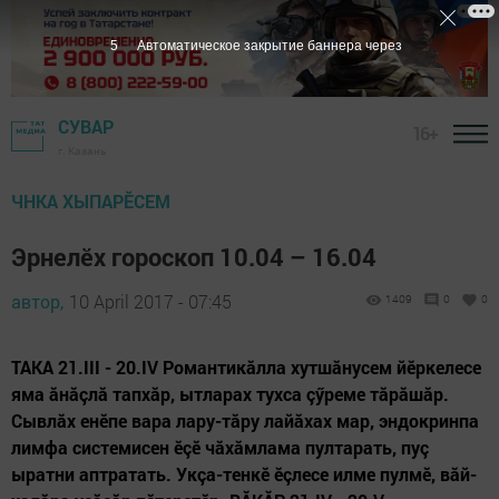
4
Автоматическое закрытие баннера через
СУВАР
16+
г. Казань
ЧНКА ХЫПАРӖСЕМ
Эрнелӗх гороскоп 10.04 – 16.04
автор,
10 April 2017 - 07:45
1409
0
0
ТАКА 21.III - 20.IV Романтикăлла хутшăнусем йӗркелесе
яма ăнăçлă тапхăр, ытларах тухса çӳреме тăрăшăр.
Сывлăх енӗпе вара лару-тăру лайăхах мар, эндокринпа
лимфа системисен ӗçӗ чăхăмлама пултарать, пуç
ыратни аптратать. Укçа-тенкӗ ӗçлесе илме пулмӗ, вăй-