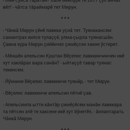
вӗт! - чăтса тăраймарӗ тет Мирун.
* * *
- Чăнкă Мирун çӗнӗ лавкка уçнă тет. Туянакансем
самант­рах килсе тулаççӗ, улма-çырла туянасшăн.
Çавна кура Мирун çийӗнчех çимӗçсен хакне ӳстерет.
- Мӗншӗн апельсин Куштан Вӗ­çелис лавккинчинчен икӗ
хут хаклăрах вара санăн? - ыйтаççӗ тавар туянас
текенсем.
- Йӳннине Вӗçелис лавккинче туянăр, - тет Мирун.
- Вӗçелис лавккинче апельсин пӗтнӗ çав.
- Апельсинпа ытти кăнтăр çимӗçӗсем манăн лавккара
та пӗтсен эпӗ те хаксене икӗ хут йӳнетӗп, - ăнлантарать
Чăнкă Мирун.
* * *