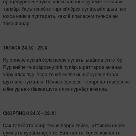
процедурисене тума, илем салонне çӳреме те лайăх
тапхăр. Укçа-тенкӗпе тирпейлӗрех пулăр, вăл шыв пек
юхса кайма пултарать, хаклă япаласем туянса ан
тăкакланăр.
ТАРАСА 24.IX - 23.X
Ку эрнере нумай ӗçлемелле пулать, ывăнса çитетӗр.
Пур енӗпе те асăрхануллă пулăр, ыраттарса аманас
хăрушлăх пур. Укçа-тенкӗ енӗпе йышăнусене тарăн
шутласа тумалла. Пӗччен ӗçлесен те харпăр тивӗçсене
мӗнпур вак-тӗвеке шута илсе пурнăçламалла.
СКОРПИОН 24.X - 22.XI
Çак тапхăрта эсир тӗнче варри тейӗн, ыттисем сирӗн
çумăрта курăнмаççӗ те. Вăй-хал та, ӗçлес кăмăл та