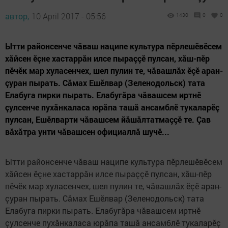
автор,
10 April 2017 - 05:56
1430
0
0
Ытти районсенче чăваш наципе культура пӗрлешӗвӗсем
хăйсен ӗçне хастаррăн илсе пыраççӗ пулсан, хăш-пӗр
пӗчӗк мар хуласенчех, шел пулин те, чăвашлăх ӗçӗ аран-
çуран пырать. Сăмах Ешӗлвар (Зеленодольск) тата
Елабуга пирки пырать. Елабугăра чăвашсем иртнӗ
çулсенче пухăнкаласа юрăпа ташă ансамблӗ тукаларӗç
пулсан, Ешӗлварти чăвашсем йăшăлтатмаççӗ те. Çав
вăхăтра унти чăвашсен официаллă шучӗ...
Ытти районсенче чăваш наципе культура пӗрлешӗвӗсем
хăйсен ӗçне хастаррăн илсе пыраççӗ пулсан, хăш-пӗр
пӗчӗк мар хуласенчех, шел пулин те, чăвашлăх ӗçӗ аран-
çуран пырать. Сăмах Ешӗлвар (Зеленодольск) тата
Елабуга пирки пырать. Елабугăра чăвашсем иртнӗ
çулсенче пухăнкаласа юрăпа ташă ансамблӗ тукаларӗç