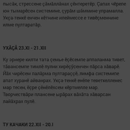
пысăк, стрессене çăмăллăнах çӗнтеретӗр. Çапах чӗрепе
юн тымарӗсен системине, çурăм шăммине упрамалла.
Укçа-тенкӗ енчен кӗтнине илеймессе е тивӗçменнине
илме пултаратăр.
УХĂÇĂ 23.XI - 21.XII
Ку эрнере килти тата çемье ӗçӗсемпе аппаланма тивет,
тăвансемпе тимлӗ пулни хирӗçӳсенчен пăрса хăварӗ.
Йăх чирӗсем палăрма пултараççӗ, лимфа системипе
апат хуранӗ айванрах. Укçа-тенкӗ енӗпе теветкелленес
мар тесен, ӗçре çӗнӗлӗхсем кӗртмелле мар.
Творчествăри плансене ырăрах вăхăта хăварсан
лайăхрах пулӗ.
ТУ КАЧАКИ 22.XII - 20.I