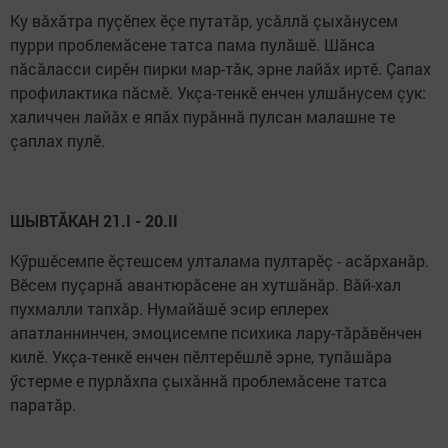
Ку вăхăтра пуçӗпех ӗçе путатăр, усăллă çыхăнусем
пурри проблемăсене татса пама пулăшӗ. Шăнса
пăсăласси сирӗн пирки мар-тăк, эрне лайăх иртӗ. Çапах
профилактика пăсмӗ. Укçа-тенкӗ енчен улшăнусем çук:
халиччен лайăх е япăх пурăннă пулсан малашне те
çаплах пулӗ.
ШЫВТĂКАН 21.I - 20.II
Кӳршӗсемпе ӗçтешсем улталама пултарӗç - асăрханăр.
Вӗсем пуçарнă авантюрăсене ан хутшăнăр. Вăй-хал
пухмалли тапхăр. Нумайăшӗ эсир еплерех
апатланнинчен, эмоцисемпе психика лару-тăрăвӗнчен
килӗ. Укçа-тенкӗ енчен пӗлтерӗшлӗ эрне, тупăшăра
ӳстерме е пурлăхпа çыхăннă проблемăсене татса
паратăр.