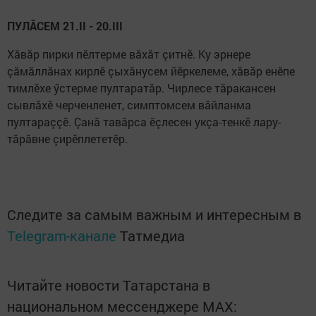
ПУЛĂСЕМ 21.II - 20.III
Хăвăр пирки пӗлтерме вăхăт çитнӗ. Ку эрнере
çăмăллăнах кирлӗ çыхăнусем йӗркелеме, хăвăр енӗпе
тимлӗхе ӳстерме пултаратăр. Чирлесе тăракансен
сывлăхӗ черченленет, симптомсем вăйланма
пултараççӗ. Çанă тавăрса ӗçлесен укçа-тенкӗ лару-
тăрăвне çирӗплететӗр.
Следите за самым важным и интересным в
Telegram-канале
Татмедиа
Читайте новости Татарстана в
национальном мессенджере MАХ: