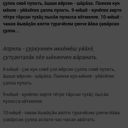
çулла сивӗ пулать, ăшши вӗрсен - шăрăха. Паянхи кун
мӗнле - уйăхӗпех çапла пулать. 9-мӗшӗ - кунӗпех хирте
тӗтре тăрсан тухăç пысăк пуласса кӗтмелле. 10-мӗшӗ -
чакак йывăçăн аял­­ти турачӗсем çинче йăва çавăрсан
çулла...
Апрель - çуркуннен иккӗмӗш уйăхӗ,
çутçанталăк хӗл ыйхинчен вăранать.
8-мӗшӗ - çак кун сивӗ çил вӗрсен çулла сивӗ пулать,
ăшши вӗрсен - шăрăха. Паянхи кун мӗнле - уйăхӗпех
çапла пулать.
9-мӗшӗ - кунӗпех хирте тӗтре тăрсан тухăç пысăк
пуласса кӗтмелле.
10-мӗшӗ - чакак йывăçăн аял­­ти турачӗсем çинче йăва
çавăрсан çулла аслати час-часах авăтать.