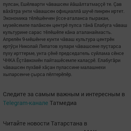
пулсан, Ешӗлварти чăвашсем йăшăлтатмаççӗ те. Çав
вăхăтра унти чăвашсен официаллă шучӗ пинрен иртет.
Экономика тӗлӗшӗнчен ӳссе-аталанса пыракан,
музейсемпе палăксен центрӗ пулса тăнă Елабуга чăваш
культурине сарас тӗлӗшӗпе кăна аталанаймасть.
Апрелӗн 9-мӗшӗнче кунти чăваш культура центрӗн
ертӳçи Николай Липатов хулари чăвашсене пуçтарса
пуху ирттерме, унта çӗнӗ председатель суйлама сӗнсе
ЧНКА Ӗçтăвкомӗн пайташӗсемпе калаçрӗ. Елабугăри
чăвашсен пухăвӗ хăçан пулассине малашнехи
хыпарсенче çырса пӗлтерӗпӗр.
Следите за самым важным и интересным в
Telegram-канале
Татмедиа
Читайте новости Татарстана в