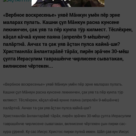
«Вербное воскресенье» уявĕ Мăнкун умĕн пĕр эрне
маларах пулать. Кашни çул Мăнкун расна кунсене
лекнинчен, çак уяв та пĕр кунпа тÿр килмест. Тĕслĕхрен,
кăçал кăчкă кунне паяна (апрелĕн 9-мĕшĕнче)
палăртнă. Анчах та çак уяв ăçтан пулса кайнă-ши?
Христианлăх ăнлантарăвĕ тăрăх, пирĕн эрăчен 30-мĕш
çулта Иерасулим таврашĕнче чирлисене сыватакан,
вилнисене чĕртекен...
«Вербное воскресенье» уявĕ Мăнкун умĕн пĕр эрне маларах пулать.
Кашни çул Мăнкун расна кунсене лекнинчен, çак уяв та пĕр кунпа тÿр
килмест. Тĕслĕхрен, кăçал кăчкă кунне паяна (апрелĕн 9-мĕшĕнче)
палăртнă. Анчах та çак уяв ăçтан пулса кайнă-ши?
Христианлăх ăнлантарăвĕ тăрăх, пирĕн эрăчен 30-мĕш çулта Иерасулим
таврашĕнче чирлисене сыватакан, вилнисене чĕртекен çын пирки сас-
хура çÿренĕ. Ку сас Иисус Христос пирки пулнă иккен. Шăп çав кун Иисус