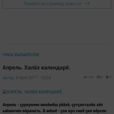
Перейти на страницу новости
ЧНКА ХЫПАРӖСЕМ
Апрель. Халăх календарӗ.
автор,
8 April 2017 - 10:24
1681
0
0
Апрель - çуркуннен иккӗмӗш уйăхӗ, çутçанталăк хӗл
ыйхинчен вăранать. 8-мӗшӗ - çак кун сивӗ çил вӗрсен