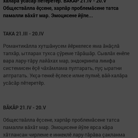
халăра усăсăр пӗтеретӗр. ВĂКĂР 21.IV - 20.V
Обществăлла ӗçсене, харпăр проблемăсене татса
памалли вăхăт мар. Эмоцисене йӳле...
ТАКА 21.III - 20.IV
Романтикăлла хутшăнусем йӗркелесе яма ăнăçлă
тапхăр, ытларах тухса çӳреме тăрăшăр. Сывлăх енӗпе
вара лару-тăру лайăхах мар, эндокринпа лимфа
системисен ӗçӗ чăхăмлама пултарать, пуç ыратни
аптратать. Укçа-тенкӗ ӗçлесе илме пулмӗ, вăй-халăра
усăсăр пӗтеретӗр.
ВĂКĂР 21.IV - 20.V
Обществăлла ӗçсене, харпăр проблемăсене татса
памалли вăхăт мар. Эмоцисене йӳле ярса кăра
хăтлансан чирлеме е инкеклӗ лару-тăрăва çакланма