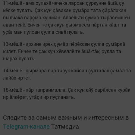
11-мӗшӗ - ама хупахӗ чечеке ларсан çуркунне ăшă, çу
кӗске пулать. Çак кун çăвакан çумăра тата çăрăлакан
пылчăка вăрçма хушман. Апрельти çумăр тырăсемшӗн
аван тенӗ. Енчен те çак кун çырмасем пăртан кăшт та
уçăлман пулсан çулла сивӗ пулать.
13-мӗшӗ - ирхине ирех çумăр пӗрӗхсен çулла çумăрлă
килет. Енчен те çак кун хӗвеллӗ те ăшă-тăк, çулла та
шăрăх пулать.
14-мӗшӗ - çырмара пăр тăрук кайсан çулталăк çăмăл та
лайăх иртет.
15-мӗшӗ - пăр тапранмалла. Çак кун ейӳ сарăлсан курăк
ир ӗлкӗрет, утăçи ир пуçланать.
Следите за самым важным и интересным в
Telegram-канале
Татмедиа