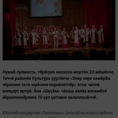
Нумай пулмасть, тӗрӗсрех каласан мартăн 22-мӗшӗнче,
Теччӗ районӗн Культура çуртӗнче «Эпир сире хамăрăн
чӗресене тата юрăсене парнелетпӗр» ятпа чаплă
концерт иртрӗ. Ăна «Шуçăм» чăваш халăх ансамблӗ
йӗркеленнӗренпе 10 çул çитнине халалланăччӗ.
Юбилей концертне «Талисман» (ача-пăча искусствăсен