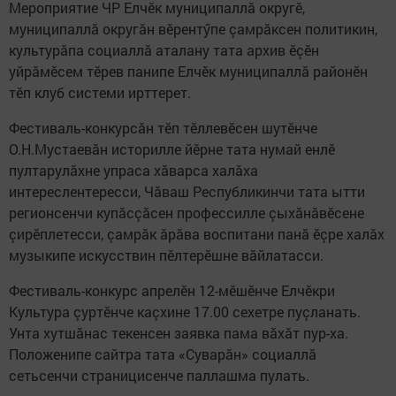
Мероприятие ЧР Елчӗк муниципаллă округӗ,
муниципаллă округăн вӗрентӳпе çамрăксен политикин,
культурăпа социаллă аталану тата архив ӗçӗн
уйрăмӗсем тӗрев панипе Елчӗк муниципаллă районӗн
тӗп клуб системи ирттерет.
Фестиваль-конкурсăн тӗп тӗллевӗсен шутӗнче
О.Н.Мустаевăн историлле йӗрне тата нумай енлӗ
пултарулăхне упраса хăварса халăха
интереслентересси, Чăваш Республикинчи тата ытти
регионсенчи купăсçăсен профессилле çыхăнăвӗсене
çирӗплетесси, çамрăк ăрăва воспитани панă ӗçре халăх
музыкипе искусствин пӗлтерӗшне вăйлатасси.
Фестиваль-конкурс апрелӗн 12-мӗшӗнче Елчӗкри
Культура çуртӗнче каçхине 17.00 сехетре пуçланать.
Унта хутшăнас текенсен заявка пама вăхăт пур-ха.
Положенипе сайтра тата «Суварăн» социаллă
сетьсенчи страницисенче паллашма пулать.