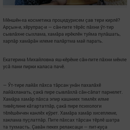
Мӗншӗн-ха косметика процедурисем çав тери кирлӗ?
Арçын-и, хӗрупраç-и — сăн-пите тӗрӗс пăхни ӳт-тир
сывлăхне сыхлама, хамăра ирӗклӗн туйма пулăшать,
харпăр хамăрăн илеме палăртма май парать.
Екатерина Михайловна яш-кӗрӗме сăн-пите пăхни мӗнле
усă пани пирки каласа пачӗ.
— Ӳт-тире лайăх пăхса тăрсан унăн пахалăхӗ
лайăхланать, çакă пире сывлăхлă сăн-сăпат парнелет.
Хамăра хамăр пăхса эпир кашниех тимлӗх илме
тивӗçлине кăтартатпăр, çакă пире психологи
тӗлӗшӗнчен канлӗх кӳрет. Хамăра хамăр хисеплеме,
хаклама пуçлатпăр. Пите пăхсах тăрсан тӗрлӗ шатра
та тухмасть. Çавăн пекех релаксаци — пит-куçа