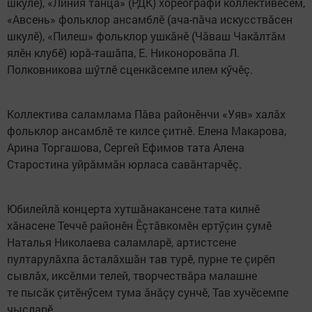
шкулӗ), «Линия танца» (РДК) хореографи коллективӗсем,
«Авсень» фольклор ансамблӗ (ача-пăча искусствăсен
шкулӗ), «Пилеш» фольклор ушкăнӗ (Чăваш Чакăлтăм
ялӗн клубӗ) юрă-ташăпа, Е. Никоноровăпа Л.
Полковникова шӳтлӗ сценкăсемпе илем кӳчӗç.
Коллектива саламлама Пăва районӗнчи «Уяв» халăх
фольклор ансамблӗ те килсе çитнӗ. Елена Макарова,
Арина Торгашова, Сергей Ефимов тата Алена
Старостина уйрăммăн юрласа савăнтарчӗç.
Юбилейлă концерта хутшăнакансене тата килнӗ
хăнасене Теччӗ районӗн Ӗçтăвкомӗн ертӳçин çумӗ
Наталья Николаева саламларӗ, артистсене
пултарулăхпа ăсталăхшăн тав турӗ, пурне те çирӗп
сывлăх, иксӗлми телей, творчествăра малашне
те пысăк çитӗнӳсем тума ăнăçу сунчӗ, Тав хучӗсемпе
чысларӗ.