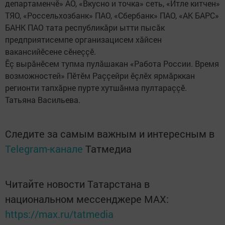
департаменчӗ» АО, «Вкусно и точка» сеть, «Итле китчен»
ТЯО, «Россельхозбанк» ПАО, «Сбербанк» ПАО, «АК БАРС»
БАНК ПАО тата республикăри ытти пысăк
предприятисемпе организацисем хăйсен
вакансийӗсене сӗнеççӗ.
Ӗç вырăнӗсем тупма пулăшакан «Работа России. Время
возможностей» Пӗтӗм Раççейри ӗçлӗх ярмăрккан
регионти тапхăрне пурте хутшăнма пултараççӗ.
Татьяна Васильева.
Следите за самым важным и интересным в
Telegram-канале
Татмедиа
Читайте новости Татарстана в
национальном мессенджере MАХ:
https://max.ru/tatmedia