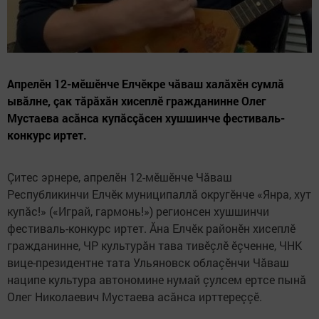
Апрелӗн 12-мӗшӗнче Елчӗкре чăваш халăхӗн сумлă
ывăлне, çак тăрăхăн хисеплӗ гражданинне Олег
Мустаева асăнса купăсçăсен хушшинче фестиваль-
конкурс иртет.
Çитес эрнере, апрелӗн 12-мӗшӗнче Чăваш
Республикинчи Елчӗк муниципаллă округӗнче «Янра, хут
купăс!» («Играй, гармонь!») регионсен хушшинчи
фестиваль-конкурс иртет. Ăна Елчӗк районӗн хисеплӗ
гражданинне, ЧР культурăн тава тивӗçлӗ ӗçченне, ЧНК
вице-президентне тата Ульяновск облаçӗнчи Чăваш
наципе культура автономине нумай çулсем ертсе пынă
Олег Николаевич Мустаева асăнса ирттереççӗ.