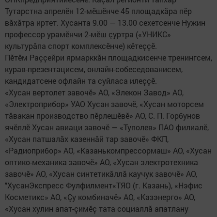
Тутарстна апрелӗн 12-мӗшӗнче 45 площадкăра пӗр
вăхăтра иртет. Хусанта 9.00 — 13.00 сехетсенче Нужин
профессор урамӗнчи 2-мӗш çуртра («УНИКС»
культурăпа спорт комплексӗнче) кӗтеççӗ.
Пӗтӗм Раççейри ярмарккăн площадкисенче тренингсем,
курав-презентацисем, онлайн-собеседованисем,
кандидатсене офлайн та суйласа илеççӗ.
«Хусан вертолет завочӗ» АО, «Элекон Завод» АО,
«Электроприбор» УАО Хусан завочӗ, «Хусан моторсем
тăвакан производство пӗрлешӗвӗ» АО, С. П. Горбунов
ячӗллӗ Хусан авиаци завочӗ — «Туполев» ПАО филиалӗ,
«Хусан патшалăх казеннăй тар завочӗ» ФКП,
«Радиоприбор» АО, «Казанькомпрессормаш» АО, «Хусан
оптико-механика завочӗ» АО, «Хусан электротехника
завочӗ» АО, «Хусан синтетикăллă каучук завочӗ» АО,
"ХусанЭкспресс Фулфилмент«ТЯО (г. Казань), «Нэфис
Косметикс» АО, «Çу комбиначӗ» АО, «Казэнерго» АО,
«Хусан хулин апат-çимӗç тата социаллă апатлану