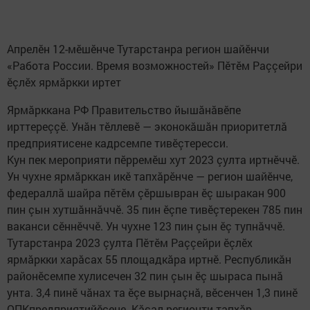
Апрелӗн 12-мӗшӗнче Тутарстанра регион шайӗнчи
«Работа России. Время возможностей» Пӗтӗм Раççейри
ӗçлӗх ярмăркки иртет
Ярмăрккана РФ Правительство йышăнăвӗпе
ирттереççӗ. Унăн тӗллевӗ — эконокăшăн приоритетлă
предприятисене кадрсемпе тивӗçтересси.
Кун пек мероприяти пӗрремӗш хут 2023 çулта иртнӗччӗ.
Ун чухне ярмăрккан икӗ тапхăрӗнче — регион шайӗнче,
федераллă шайра пӗтӗм çӗршывран ӗç шыракан 900
пин çын хутшăннăччӗ. 35 пин ӗçпе тивӗçтерекен 785 пин
ваканси сӗннӗччӗ. Ун чухне 123 пин çын ӗç тупнăччӗ.
Тутарстанра 2023 çулта Пӗтӗм Раççейри ӗçлӗх
ярмăркки харăсах 55 площадкăра иртнӗ. Республикăн
районӗсемпе хулисечен 32 пин çын ӗç шыраса пынă
унта. 3,4 пинӗ чăнах та ӗçе вырнаçнă, вӗсенчен 1,3 пинӗ
ОПКпредприятийӗсене. Кăçал регионти тапхăр