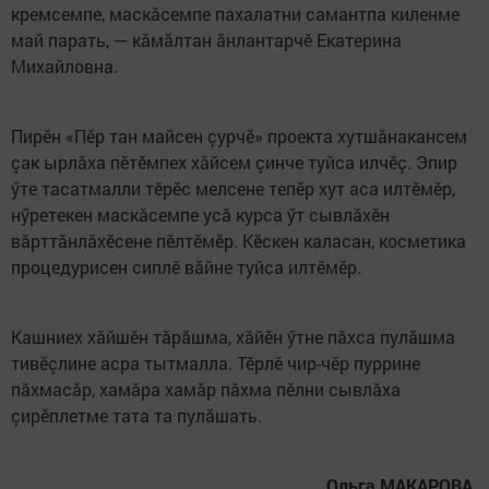
кремсемпе, маскăсемпе пахалатни самантпа киленме
май парать, — кăмăлтан ăнлантарчӗ Екатерина
Михайловна.
Пирӗн «Пӗр тан майсен çурчӗ» проекта хутшăнакансем
çак ырлăха пӗтӗмпех хăйсем çинче туйса илчӗç. Эпир
ӳте тасатмалли тӗрӗс мелсене тепӗр хут аса илтӗмӗр,
нӳретекен маскăсемпе усă курса ӳт сывлăхӗн
вăрттăнлăхӗсене пӗлтӗмӗр. Кӗскен каласан, косметика
процедурисен сиплӗ вăйне туйса илтӗмӗр.
Кашниех хăйшӗн тăрăшма, хăйӗн ӳтне пăхса пулăшма
тивӗçлине асра тытмалла. Тӗрлӗ чир-чӗр пуррине
пăхмасăр, хамăра хамăр пăхма пӗлни сывлăха
çирӗплетме тата та пулăшать.
Ольга МАКАРОВА.