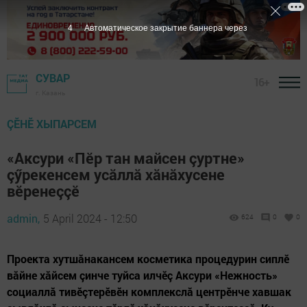
2
Автоматическое закрытие баннера через
СУВАР
16+
г. Казань
ÇӖНӖ ХЫПАРСЕМ
«Аксури «Пӗр тан майсен çуртне»
çӳрекенсем усăллă хăнăхусене
вӗренеççӗ
admin,
5 April 2024 - 12:50
624
0
0
Проекта хутшăнакансем косметика процедурин сиплӗ
вăйне хăйсем çинче туйса илчӗç Аксури «Нежность»
социаллă тивӗçтерӗвӗн комплекслă центрӗнче хавшак