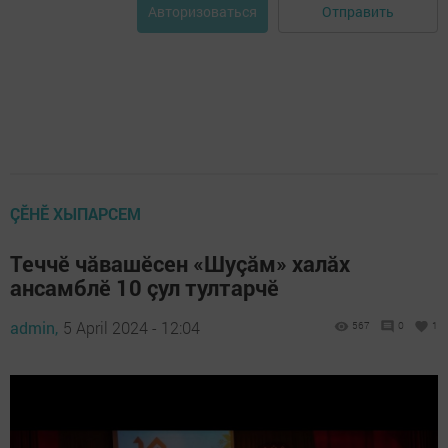
Отправить
Авторизоваться
ÇӖНӖ ХЫПАРСЕМ
Теччӗ чăвашӗсен «Шуçăм» халăх
ансамблӗ 10 çул тултарчӗ
admin,
5 April 2024 - 12:04
567
0
1