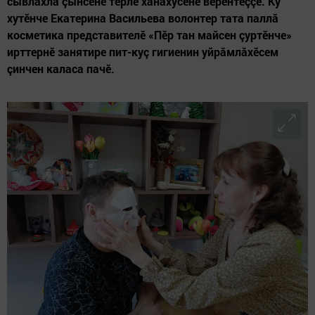
сывлăхлă çынсене тӗрлӗ хăнăхусене вӗрентеççӗ. Ку
хутӗнче Екатерина Васильева волонтер тата паллă
косметика представителӗ «Пӗр тан майсен çуртӗнче»
ирттернӗ занятире пит-куç гигиенин уйрăмлăхӗсем
çинчен каласа пачӗ.