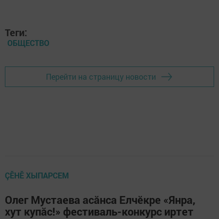
Теги:
ОБЩЕСТВО
Перейти на страницу новости
ÇӖНӖ ХЫПАРСЕМ
Олег Мустаева асăнса Елчӗкре «Янра,
хут купăс!» фестиваль-конкурс иртет