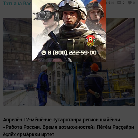
Татьяна Васильева,
4 April 2024 - 16:36
614
0
0
Апрелӗн 12-мӗшӗнче Тутарстанра регион шайӗнчи
«Работа России. Время возможностей» Пӗтӗм Раççейри
ӗçлӗх ярмăркки иртет