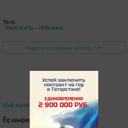
Теги:
ТРАНСНЕФТЬ – ПРИКАМЬЕ
Перейти на страницу новости
ÇӖНӖ ХЫПАРСЕМ
Ӗç шыракан, асăрха!