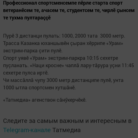
Профессионал спортсменсемпе пӗрле старта спорт
ветеранӗсем те, ачасем те, студентсем те, чирлӗ çынсем
те тухма пултараççӗ
Пурӗ 3 дистанци пулать: 1000, 2000 тата 3000 метр.
Трасса Казанка юханшывӗн çыран хӗррипе «Урам»
экстрим-парка çити пулӗ.
Спорт уявӗ «Урам» экстрим-паркра 10:15 сехетре
пуçланать. «Наци кросне» чаплă лару-тăрура уçни 11:45
сехетре пулса иртӗ.
Чи массăллă чупу 3000 метр дистанципе пулӗ, унта
1000 ытла спортсмен хутшăнӗ.
«Татмедиа» агенствон сăнӳкерчӗкӗ.
Следите за самым важным и интересным в
Telegram-канале
Татмедиа