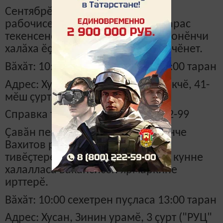
Сентябрӗн 21-мӗшӗнче ӗҫсӗр
рабочисемпе ӗҫ вырăнне улӑштарас
текенсене Ново-Савиновски районӗнчи
халӑха ӗҫпе тивӗҫтерекен Центр чӗнет.
Вӑхӑт: 10:00 сехетрен пуҫласа 12:00 таран
Адрес: Хусан, Ибрагимов проспекчӗ, 41-
мӗш çурт.
Справка телефонӗ: 8 (843) 560-82-99
Ҫавӑн пекех сентябрӗн 21-мӗшӗнче
Вахитов районӗнчи Халӑха ӗҫпе
тивӗҫтерекен центр Ватӑ ҫынсен кунне
халалласа вакансисен ярмаркине
ирттерӗ.
Вӑхӑт: 10:00 сехетрен пуҫласа 13:00 таран
Адрес: Хусан, Зинин урамӗ, 3 çурт ("РУЦ"