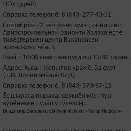
НОУ ҫурчӗ)
Справка телефонӗ: 8 (843) 277-40-51
Сентябрӗн 22-мӗшӗнче хула ҫыннисене
Авиастроительнӑй районти Халӑха ӗҫпе
тивӗҫтерекен центр Вакансисен
ярмаркине чӗнет.
Вӑхӑт: 10:00 сехетрен пуҫласа 12:30 таран
Адрес: Хусан, Копылов урамӗ, 2а çурт
(В.И. Ленин ячӗллӗ КДК)
Справка телефонӗ: 8 (843) 570-97-10.
Ӗç шыраса пыракансемшӗн мӗн пур
кӳрӗнекен пулăшу тӳлевсӗр.
Владимир Васильев сăнӳкерчӗкӗсем «Татар-Информ»
Следите за самым важным и интересным в