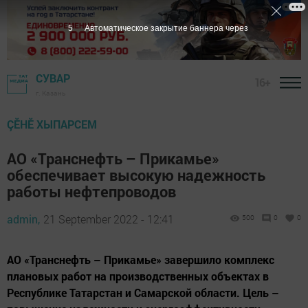
5
Автоматическое закрытие баннера через
СУВАР
16+
г. Казань
ÇӖНӖ ХЫПАРСЕМ
АО «Транснефть – Прикамье»
обеспечивает высокую надежность
работы нефтепроводов
admin,
21 September 2022 - 12:41
500
0
0
АО «Транснефть – Прикамье» завершило комплекс
плановых работ на производственных объектах в
Республике Татарстан и Самарской области. Цель –