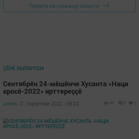
Перейти на страницу новости
ÇӖНӖ ХЫПАРСЕМ
Сентябрӗн 24-мӗшӗнче Хусанта «Наци
кросӗ-2022» ирттереççӗ
admin,
21 September 2022 - 08:24
501
0
0