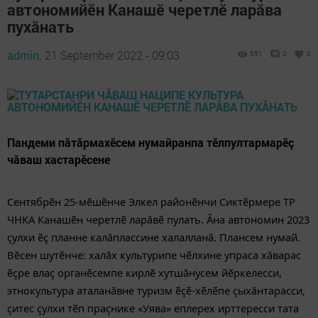
автономийӗн Канашӗ черетлӗ ларăва
пухăнать
admin,
21 September 2022 - 09:03
551
0
0
Пандеми пăтăрмахӗсем нумайранпа тӗлпултармарӗç
чăваш хастарӗсене
Сентябрӗн 25-мӗшӗнче Элкел районӗнчи Сиктӗрмере ТР
ЧНКА Канашӗн черетлӗ ларăвӗ пулать. Ăна автономин 2023
çулхи ӗç планне калăплассине халалланă. Плансем нумай.
Вӗсен шутӗнче: халăх культурипе чӗлхине упраса хăварас
ӗçре влаç органӗсемпе кирлӗ хутшăнусем йӗркелесси,
этнокультура аталанăвне туризм ӗçӗ-хӗлӗпе çыхăнтарасси,
çитес çулхи тӗп праçнике «Уява» еплерех ирттересси тата