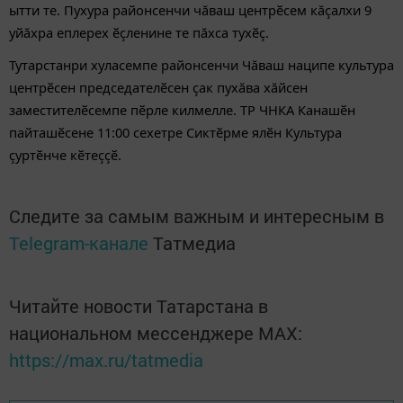
ытти те. Пухура районсенчи чăваш центрӗсем кăçалхи 9
уйăхра еплерех ӗçленине те пăхса тухӗç.
Тутарстанри хуласемпе районсенчи Чăваш наципе культура
центрӗсен председателӗсен çак пухăва хăйсен
заместителӗсемпе пӗрле килмелле. ТР ЧНКА Канашӗн
пайташӗсене 11:00 сехетре Сиктӗрме ялӗн Культура
çуртӗнче кӗтеççӗ.
Следите за самым важным и интересным в
Telegram-канале
Татмедиа
Читайте новости Татарстана в
национальном мессенджере MАХ:
https://max.ru/tatmedia