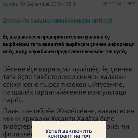
admin,
20 September 2022 - 15:34
467
0
0
​​​​​​​Ӗç шыракансем предприятисенчи пушаннă ӗҫ
вырӑнӗсем тата вакантлӑ вырӑнсем ҫинчен информаци
илӗҫ, кадр службисен представителӗсемпе тӗл пулӗҫ.
Вӗсене ӗҫе вырнаҫма пулӑшӗҫ, ӗҫ ҫинчен
тата ӗҫпе тивӗҫтересси ҫинчен калакан
саккунсене пырса тивекен ыйтусемпе,
патшалӑх гарантийӗсемпе консультаци
парӗç.
Паян, сентябрӗн 20-мӗшӗнче, вакансисен
мини-ярмарки Хусанти Халӑха ӗҫпе
тивӗҫтерекен центрӑн Совет районӗнчи
филиалӗнче пулнă.