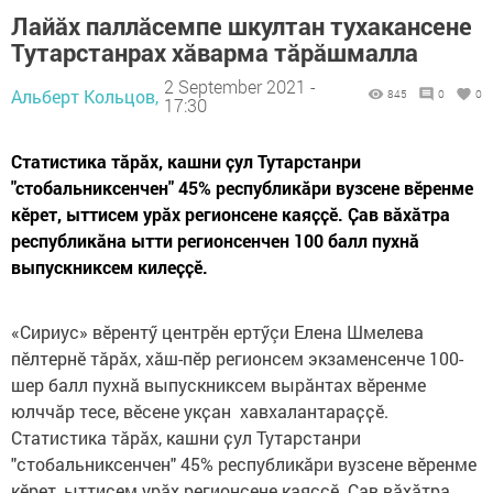
Лайӑх паллӑсемпе шкултан тухакансене
Тутарстанрах хӑварма тӑрӑшмалла
2 September 2021 -
Альберт Кольцов,
845
0
0
17:30
Статистика тӑрӑх, кашни ҫул Тутарстанри
"стобальниксенчен" 45% республикӑри вузсене вӗренме
кӗрет, ыттисем урӑх регионсене каяҫҫӗ. Ҫав вӑхӑтра
республикӑна ытти регионсенчен 100 балл пухнӑ
выпускниксем килеҫҫӗ.
«Сириус» вӗрентӳ центрӗн ертӳçи Елена Шмелева
пӗлтернӗ тӑрӑх, хӑш-пӗр регионсем экзаменсенче 100-
шер балл пухнӑ выпускниксем вырӑнтах вӗренме
юлччӑр тесе, вӗсене укҫан хавхалантараҫҫӗ.
Статистика тӑрӑх, кашни ҫул Тутарстанри
"стобальниксенчен" 45% республикӑри вузсене вӗренме
кӗрет, ыттисем урӑх регионсене каяҫҫӗ. Ҫав вӑхӑтра