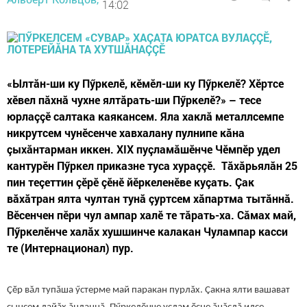
14:02
«Ылтăн-ши ку Пӳркелӗ, кӗмӗл-ши ку Пӳркелӗ? Хӗртсе
хӗвел пăхнă чухне ялтăрать-ши Пӳркелӗ?» – тесе
юрлаççӗ салтака каякансем. Яла хаклă металлсемпе
никрутсем чунӗсенче хавхалану пулнипе кăна
çыхăнтарман иккен. XIX пуçламăшӗнче Чӗмпӗр удел
кантурӗн Пӳркел приказне туса хураççӗ. Тăхăрьялăн 25
пин теçеттин çӗрӗ çӗнӗ йӗркеленӗве куçать. Çак
вăхăтран ялта чултан тунă çуртсем хăпартма тытăннă.
Вӗсенчен пӗри чул ампар халӗ те тăрать-ха. Сăмах май,
Пӳркелӗнче халăх хушшинче калакан Чулампар касси
те (Интернационал) пур.
Çӗр вăл тупăша ӳстерме май паракан пурлăх. Çакна ялти вашават