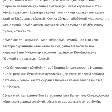
çынсем лайăх ăнланнă. Пӳркелӗнче услам ӗçне ăнăçлă илсе
пыракан чăвашсем çӗкленме тытăнаççӗ. Вӗсем хӗрӗсене ылтăн-
кӗмӗл тухьясем тăхăнтарса качча пани çинчен калакан юмахсем
халӗ те Тăхăрьялта çӳреççӗ. Юркка Çӗмьюн хӗрӗ Кивӗ Мертле çапла
качча тухнă, Кӗмӗлккесен Наçтин те кӗмӗл тухьяпа кӗмӗл хушпу
пулнă, ыттисен те.
Кӗмӗлкке ят – арçыннăн мар, хӗрарăмăн пулнă. Вăл çын хăш
вăхăтра пурăннине халӗ калакан çук, çапах Ивановсен йăх
хушамачӗ пек Чулампар кассинче пурăнакан Кӗмӗлккесене
Пӳркелӗнче тахçанах пӗлеççӗ.
«Кӗмӗлккесене – кӗмӗл!» – терӗ Галина Владимировна Иванова
пирӗн редакци ӗçченӗсене курсассăн. Çӗр улми кăларнă вăхăтра
патăмăр «Сувар» хаçата çырăнса пернене кӗмӗл вăчăра выляса
илнӗскере.
Сăмах май, хальхинче Зоя Бутылкина тата Валентина Спиридонова
кӗнекесем выляса илнӗччӗ, вӗсене те адресатсене çитертӗмӗр.