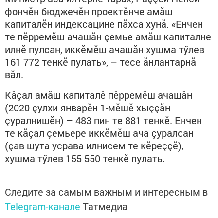
фончӗн бюджечӗн проектӗнче амăш
капиталӗн индексацине пăхса хунă. «Енчен
те пӗрремӗш ачашăн çемье амăш капиталне
илнӗ пулсан, иккӗмӗш ачашăн хушма тӳлев
161 772 тенкӗ пулать», – тесе ăнлантарнă
вăл.
Кăçал амăш капиталӗ пӗрремӗш ачашăн
(2020 çулхи январӗн 1-мӗшӗ хыççăн
çуралнишӗн) – 483 пин те 881 тенкӗ. Енчен
те кăçал çемьере иккӗмӗш ача çуралсан
(çав шута усрава илнисем те кӗреççӗ),
хушма тӳлев 155 550 тенкӗ пулать.
Следите за самым важным и интересным в
Telegram-канале
Татмедиа