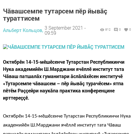
Чăвашсемпе тутарсем пӗр йывăç
тураттисем
3 September 2021 -
Альберт Кольцов,
812
0
0
09:59
Октябрӗн 14-15-мӗшӗсенче Тутарстан Республикинчи
Нука академийӗн Ш.Марджани ячӗллӗ институт тата
Чăваш патшалăх гуманитари ăслăлăхӗсен институчӗ
«Тутарсемпе чăвашсем – пӗр йывăç турачӗсем» ятпа
пӗтӗм Раççейри наукăпа практика конференцине
ирттереççӗ.
Октябр
ӗн 14-15-мӗшӗсенче Тутарстан Республикинчи Нука
академийӗн Ш.Марджани ячӗллӗ институт тата Чăваш