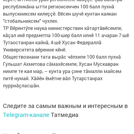
республикӑна ытти регионсенчен 100 балл пухнӑ
выпускниксем килеҫҫӗ. Вӗсен шучӗ кунтан каякан
"стобальниксем" чухлех.
ТР Вӗрентӳпе наука министерствин кӑтартӑвӗсемпе,
кӑҫал икӗ предметпа 100-шер балл илнӗ 11 ачаран 7-шӗ
Тутаостанран кайнӑ, 4-шӗ Хусан Федераллӑ
Университета вӗренме кӗнӗ.
Обществознани тата вырӑс чӗлхипе 100 балл пухнӑ
Гульшат Ахметова сӑмахӗсемпе, Хусан Мускавран
нимпе те кая мар, – кунта ура ҫине тӑмалли майсем
питӗ нумай. Хӑйӗн ӗмӗтне вӑл Тутарстанрах
пуррнӑҫласшӑн.
Следите за самым важным и интересным в
Telegram-канале
Татмедиа