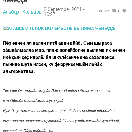
2 September 2021 -
Альберт Кольцов,
882
0
1
10:27
Пӗр енчен ял валли питӗ аван вăйă. Ҫын шыраса
хӑшкӑлмалла мар, пляж волейболне выляма ик енчен
икӗ ҫын ҫеҫ кирлӗ. Ял шкулӗсенче ача сахалланса
пынине шута илсен, ку физруксемшӗн лайӑх
альтернатива.
Токиори Олимпиада хыҫҫӑн Пӑва районӗнчи Атав ялӗнче пляж
волейболӗн площадкине туса хунӑ.
Нумай пулмасть атавсем ҫак спорт тӗсӗпе вырӑнти пӗрремӗш
турнира та ирттерме пултарнӑ. Унта
вунпӗр
команда хутшӑннӑ
,
тваттăшӗ Пăва районӗнчен
.