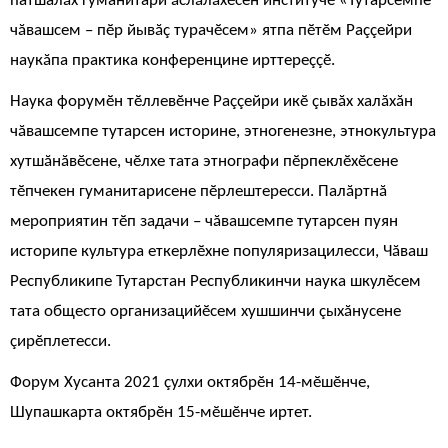
патшалăх гуманитари ăслăлăхӗсен институчӗ «Тутарсемпе
чăвашсем – пӗр йывăç турачӗсем» ятпа пӗтӗм Раççейри
наукăпа практика конференцине ирттереççӗ.
Наука форумӗн тӗллевӗнче Раççейри икӗ çывăх халăхăн
чăвашсемпе тутарсен историне, этногенезне, этнокультура
хутшăнăвӗсене, чӗлхе тата этнографи пӗрпеклӗхӗсене
тӗпчекен гуманитарисене пӗрлештересси. Палăртнă
мероприятин тӗп задачи – чăвашсемпе тутарсен пуян
историпе культура еткерлӗхне популяризацилесси, Чăваш
Республикипе Тутарстан Республикинчи наука шкулӗсем
тата общесто организацийӗсем хушшинчи çыхăнусене
çирӗплетесси.
Форум Хусанта 2021 çулхи октябрӗн 14-мӗшӗнче,
Шупашкарта октябрӗн 15-мӗшӗнче иртет.