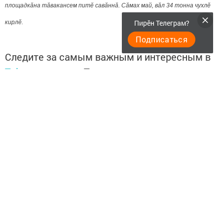
площадкăна тăвакансем питӗ савăннă. Сăмах май, вăл 34 тонна чухлӗ
Пирӗн Телеграм?
кирлӗ.
Подписаться
Следите за самым важным и интересным в
Telegram-канале
Татмедиа
Читайте новости Татарстана в
национальном мессенджере MАХ:
https://max.ru/tatmedia
Перейти на страницу новости