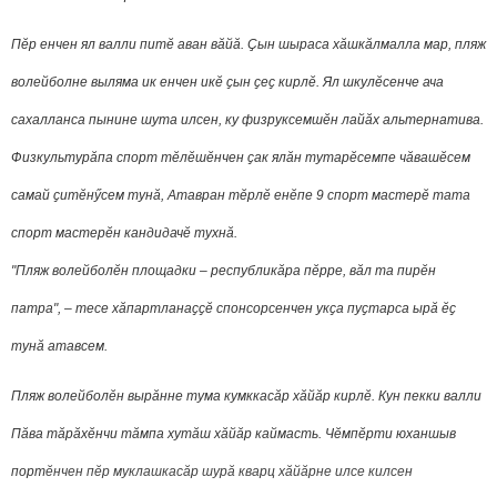
Пӗр енчен ял валли питӗ аван вăйă.
Ҫын шыраса хӑшкӑлмалла мар, пляж
волейболне выляма ик енчен икӗ ҫын ҫеҫ кирлӗ. Ял шкулӗсенче ача
сахалланса пынине шута илсен, ку физруксемшӗн лайӑх альтернатива.
Физкультурӑпа спорт тӗлӗшӗнчен ҫак ялӑн тутарӗсемпе чӑвашӗсем
самай ҫитӗнӳсем тунӑ, Атавран тӗрлӗ енӗпе 9 спорт мастерӗ тата
спорт мастерӗн кандидачӗ тухнӑ.
"Пляж волейболӗн площадки – республикӑра пӗрре, вӑл та пирӗн
патра",
–
тесе хӑпартланаҫҫӗ спонсорсенчен укҫа пуҫтарса ырӑ ӗҫ
тунӑ атавсем.
Пляж волейболӗн вырăнне тума кумккасăр хăйăр кирлӗ. Кун пекки валли
Пăва тăрăхӗнчи тăмпа хутăш хăйăр каймасть. Чӗмпӗрти юханшыв
порт
ӗнчен пӗр муклашкасăр шурă кварц хăйăрне илсе килсен