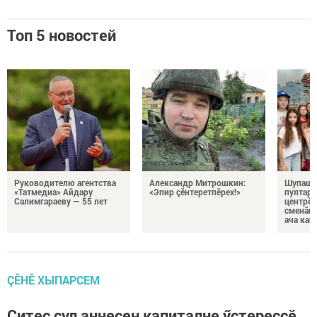
Топ 5 новостей
Руководителю агентства
Александр Митрошкин:
Шупашк
«Татмедиа» Айдару
«Эпир çӗнтеретпӗрех!»
пултару
Салимгараеву — 55 лет
центрӗн
сменăна
ача кай
ÇӖНӖ ХЫПАРСЕМ
Çитес çул аннесен капиталне ӳстереççӗ