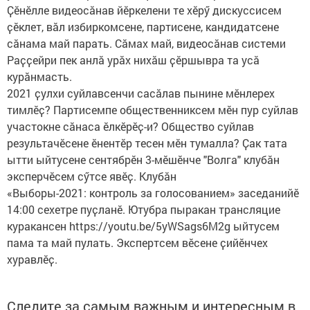
Ҫӗнӗлле видеосӑнав йӗркелени те хӗрӳ дискуссисем
ҫӗклет, вӑл избиркомсене, партисене, кандидатсене
сӑнама май парать. Сӑмах май, видеосӑнав системи
Раҫҫейри пек анлӑ урӑх нихӑш ҫӗршывра та усӑ
курӑнмасть.
2021 ҫулхи суйлавсенчи сасӑлав пынине мӗнлерех
тимлӗҫ? Партисемпе общественниксем мӗн пур суйлав
участокне сӑнаса ӗлкӗрӗҫ-и? Общество суйлав
результачӗсене ӗнентӗр тесен мӗн тумалла? Ҫак тата
ытти ыйтусене сентябрӗн 3-мӗшӗнче "Волга" клубӑн
эксперчӗсем сӳтсе явӗҫ. Клубӑн
«Выборы-2021: контроль за голосованием» заседанийӗ
14:00 сехетре пуҫланӗ. Ютубра пыракан трансляцие
куракансен https://youtu.be/5yWSags6M2g ыйтусем
пама та май пулать. Экспертсем вӗсене ҫийӗнчех
хуравлӗҫ.
Следите за самым важным и интересным в