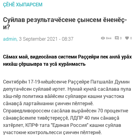
ÇӖНӖ ХЫПАРСЕМ
Суйлав результачӗсене ҫынсем ӗненӗҫ-
и?
admin,
3 September 2021 - 08:37
844
0
0
Сӑмах май, видеосӑнав системи Раҫҫейри пек анлӑ урӑх
нихӑш ҫӗршывра та усӑ курӑнмасть
Сентябрӗн 17-19-мӗшӗсенче Раҫҫейре Патшалӑх Думин
депутачӗсен суйлавӗ иртет. Нумай кунлӑ сасӑлава пула
хӑш-пӗр политика вӑйӗсем суйлаври кашни участока
сӑнавҫӑ лартайманни ҫинчен пӗлтернӗ.
Справедливороссем сасӑлав вырӑнӗсен 70 процентне
сӑнавҫӑсемпе тивӗҫтереҫҫӗ, ЛДПР 40 пин сӑнавҫӑ
хатӗрлет, КПРФ тата "Единая Россия" кашни суйлав
участокне контрольлесси ҫинчен пӗлтернӗ.