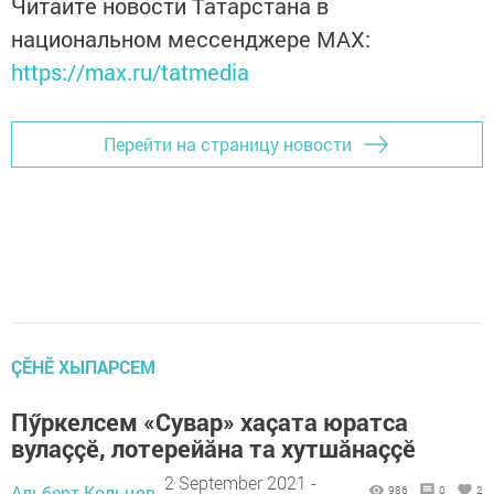
Читайте новости Татарстана в
национальном мессенджере MАХ:
https://max.ru/tatmedia
Перейти на страницу новости
ÇӖНӖ ХЫПАРСЕМ
Пӳркелсем «Сувар» хаçата юратса
вулаççӗ, лотерейăна та хутшăнаççӗ
2 September 2021 -
Альберт Кольцов,
986
0
2