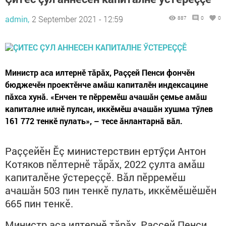
admin,
2 September 2021 - 12:59
887
0
0
Министр аса илтернӗ тăрăх, Раççей Пенси фончӗн
бюджечӗн проектӗнче амăш капиталӗн индексацине
пăхса хунă. «Енчен те пӗрремӗш ачашăн çемье амăш
капиталне илнӗ пулсан, иккӗмӗш ачашăн хушма тӳлев
161 772 тенкӗ пулать», – тесе ăнлантарнă вăл.
Раççейӗн Ӗç министерствин ертӳçи Антон
Котяков пӗлтернӗ тăрăх, 2022 çулта амăш
капиталӗне ӳстереççӗ. Вăл пӗрремӗш
ачашăн 503 пин тенкӗ пулать, иккӗмӗшӗшӗн
665 пин тенкӗ.
Министр аса илтернӗ тăрăх, Раççей Пенси