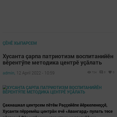
ÇӖНӖ ХЫПАРСЕМ
Хусанта çарпа патриотизм воспитанийӗн
вӗрентӳпе методика центрӗ уçăлать
admin,
12 April 2022 - 10:59
724
0
0
Çакнашкал центрсем пӗтӗм Раççейӗпе йӗркеленеççӗ,
Хусанти пӗрремӗш центрăн ячӗ «Авангард» пулать тесе