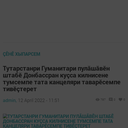
ÇӖНӖ ХЫПАРСЕМ
Тутарстанри Гуманитари пулăшăвӗн
штабӗ Донбассран куçса килнисене
тумсемпе тата канцеляри таварӗсемпе
тивӗçтерет
admin,
12 April 2022 - 11:51
787
0
0