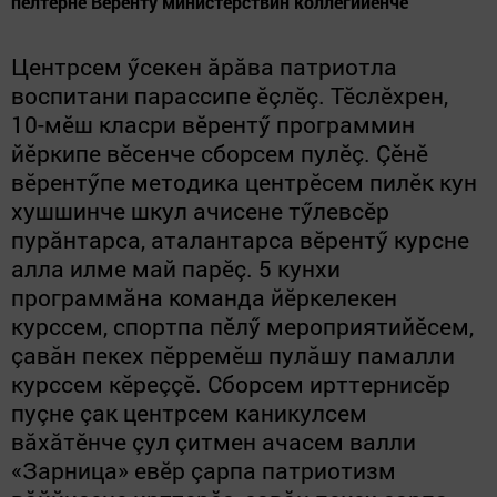
пӗлтернӗ Вӗрентӳ министерствин коллегийӗнче
Центрсем ӳсекен ăрăва патриотла
воспитани парассипе ӗçлӗç. Тӗслӗхрен,
10-мӗш класри вӗрентӳ программин
йӗркипе вӗсенче сборсем пулӗç. Çӗнӗ
вӗрентӳпе методика центрӗсем пилӗк кун
хушшинче шкул ачисене тӳлевсӗр
пурăнтарса, аталантарса вӗрентӳ курсне
алла илме май парӗç. 5 кунхи
программăна команда йӗркелекен
курссем, спортпа пӗлӳ мероприятийӗсем,
çавăн пекех пӗрремӗш пулăшу памалли
курссем кӗреççӗ. Сборсем ирттернисӗр
пуçне çак центрсем каникулсем
вăхăтӗнче çул çитмен ачасем валли
«Зарница» евӗр çарпа патриотизм