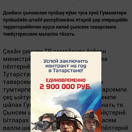
Донбасс çыннисене пулăшу кӳме туса хунă Гуманитари
пулăшăвӗн штабӗ республикăна ятарлă çар операцийӗн
территорийӗнчен куçса килнӗ çынсене таварсемпе
тивӗçтерессине малалла тăсать.
Çакăн çинчен ТР çамрăксен ӗçӗсен
министрӗн çумӗ Алла Кондратьева
пӗлтернӗ. «Куçса килнӗ çынсене
Тутарстан тӳрех чи малтан кирлӗ
таварсемпе тивӗçтерчӗ, тӗрлӗрен
тумтирпе тата спецификăллă таварсемпе
çеç ыйтусем юлнăччӗ. Çак ыйтусемпе
шăпах Гуманитари штабӗ аппаланать те.
Çынсем ыйтнине ӗнтӗ йăлтах тивӗçтернӗ.
Ытларах чухне ку тумтир тата ачасем
валли шкул япалисемччӗ», - тесе пӗлтернӗ