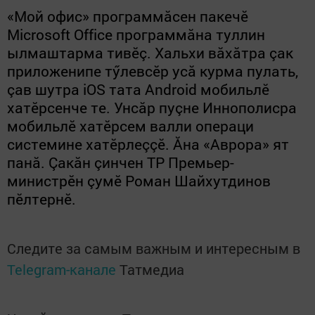
«Мой офис» программăсен пакечӗ
Microsoft Office программăна туллин
ылмаштарма тивӗç. Хальхи вăхăтра çак
приложенипе тӳлевсӗр усă курма пулать,
çав шутра iOS тата Android мобильлӗ
хатӗрсенче те. Унсăр пуçне Иннополисра
мобильлӗ хатӗрсем валли операци
системине хатӗрлеççӗ. Ăна «Аврора» ят
панă. Çакăн çинчен ТР Премьер-
министрӗн çумӗ Роман Шайхутдинов
пӗлтернӗ.
Следите за самым важным и интересным в
Telegram-канале
Татмедиа