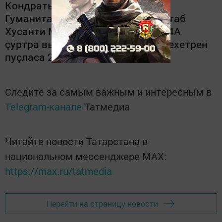
Кондратьева. Аса илтеретпӗр,
Гуманитари пулăшăвӗ кӳрекен штаб
Хусанти Маяковский урамӗнчи 24А
çуртра вырнаçнă. Вăл ирхине
8
сехетрен
пуçласа
20
сехетчен ӗçлет.
Следите за самым важным и интересным в
Telegram-канале
Татмедиа
Читайте новости Татарстана в
национальном мессенджере MАХ:
https://max.ru/tatmedia
Перейти на страницу новости