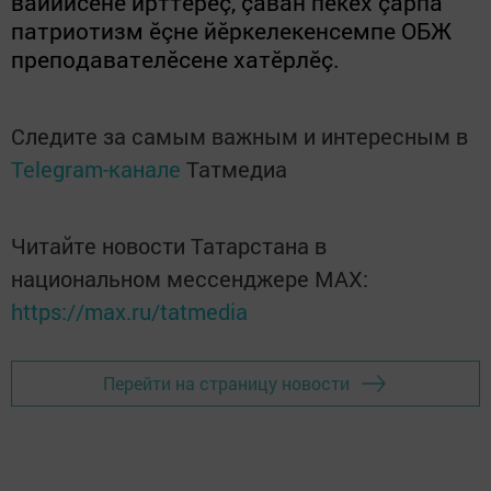
вăййисене ирттерӗç, çавăн пекех çарпа
патриотизм ӗçне йӗркелекенсемпе ОБЖ
преподавателӗсене хатӗрлӗç.
Следите за самым важным и интересным в
Telegram-канале
Татмедиа
Читайте новости Татарстана в
национальном мессенджере MАХ:
https://max.ru/tatmedia
Перейти на страницу новости