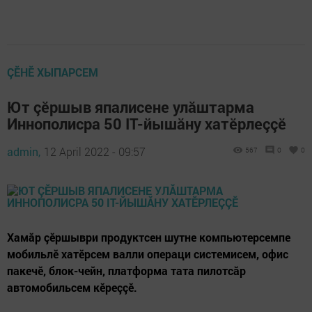
ÇӖНӖ ХЫПАРСЕМ
Ют çӗршыв япалисене улăштарма
Иннополисра 50 IT-йышăну хатӗрлеççӗ
admin,
12 April 2022 - 09:57
567
0
0
Хамăр çӗршыври продуктсен шутне компьютерсемпе
мобильлӗ хатӗрсем валли операци системисем, офис
пакечӗ, блок-чейн, платформа тата пилотсăр
автомобильсем кӗреççӗ.