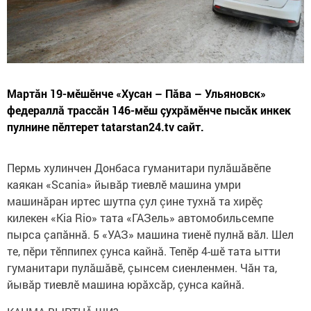
Мартăн 19-мӗшӗнче «Хусан – Пăва – Ульяновск»
федераллă трассăн 146-мӗш çухрăмӗнче пысăк инкек
пулнине пӗлтерет tatarstan24.tv сайт.
Пермь хулинчен Донбаса гуманитари пулăшăвӗпе
каякан «Scania» йывăр тиевлӗ машина умри
машинăран иртес шутпа çул çине тухнă та хирӗç
килекен «Kia Rio» тата «ГАЗель» автомобильсемпе
пырса çапăннă. 5 «УАЗ» машина тиенӗ пулнă вăл. Шел
те, пӗри тӗппипех çунса кайнă. Тепӗр 4-шӗ тата ытти
гуманитари пулăшăвӗ, çынсем сиенленмен. Чăн та,
йывăр тиевлӗ машина юрăхсăр, çунса кайнă.