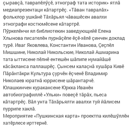
çыравçă, таврапӗлӳçӗ, этнограф тата историк» ятлă
медиапрезентаци кăтартрӗç. «Тăван тавралăх»
фольклор ушкăнӗ Тăхăрьял чăвашӗсен авалхи
этнографи костюмӗсене кăтартрӗ.
Пӳркелӗнчи ял библиотекин заведующийӗ Елена
Хлынова писателӗн пурнăçӗпе ӗçӗ-хӗлӗ çинчен доклад
турӗ. Иваг Яковлева, Константин Иванова, Çеçпӗл
Мишшине, Николай Никольские, Николай Ашмарина
тата ыттисене пӗлнӗ ентешӗн шăпипе нумайăшӗ
кăсăкланса паллашрӗç. Çынсем калаçнă хушăра Кивӗ
Пăрăнтăкри Культура çурчӗн ӗçченӗ Владимир
Николаев юратнă юррисене шăрантарчӗ.
Юлашкинчен куракансене Юркка Иванӗн
автобиографиллӗ «Ульки» повеçӗ тăрăх, пьеса
кăтартрӗç. Вăл унта Тăхăрьялти авалхи туй йăлисем
пуррипе хаклă.
Мероприятие «Пушкинская карта» проектпа килӗшӳллӗн
хатӗрлесе ирттернӗ.