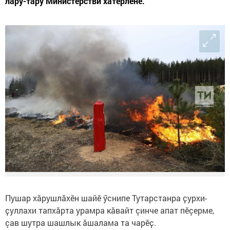
лару-тӑру Министерстви хатӗрленӗ.
Пушар хӑрушлӑхӗн шайӗ ӳснипе Тутарстанра ҫурхи-
ҫуллахи тапхӑрта урамра кăвайт çинче апат пӗçерме,
çав шутра шашлык ăшалама та чарӗҫ.