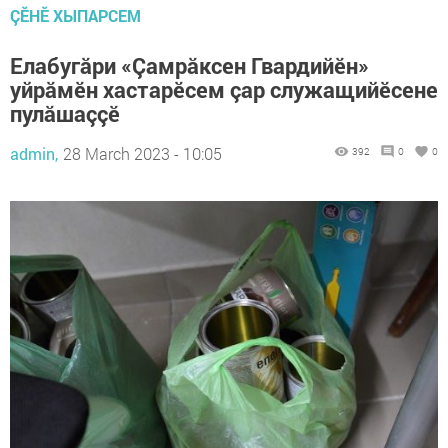
ÇӖНӖ ХЫПАРСЕМ
Елабугăри «Çамрăксен Гвардийӗн»
уйрăмӗн хастарӗсем çар служащийӗсене
пулăшаççӗ
admin,
28 March 2023 - 10:05
392
0
0