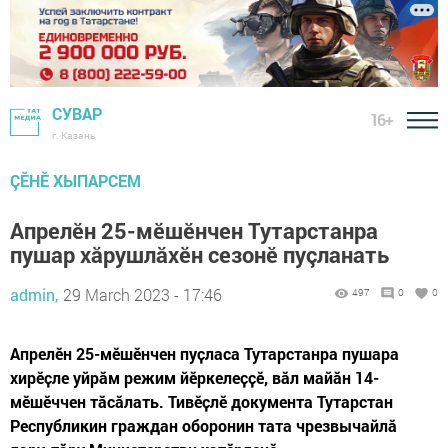
СУВАР
16+
г. Казань
ÇӖНӖ ХЫПАРСЕМ
Апрелӗн 25-мӗшӗнчен Тутарстанра
пушар хăрушлăхӗн сезонӗ пуçланать
admin,
29 March 2023 - 17:46
497
0
0
Апрелӗн 25-мӗшӗнчен пуҫласа Тутарстанра пушара
хирӗҫле уйрӑм режим йӗркелеҫҫӗ, вӑл майӑн 14-
мӗшӗччен тӑсӑлать. Тивӗҫлӗ документа Тутарстан
Республикин граждан оборонин тата чрезвычайлӑ