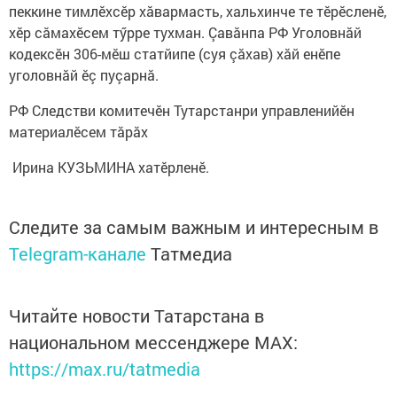
пеккине тимлӗхсӗр хăвармасть, хальхинче те тӗрӗсленӗ,
хӗр сăмахӗсем тӳрре тухман. Çавăнпа РФ Уголовнăй
кодексӗн 306-мӗш статйипе (суя çăхав) хăй енӗпе
уголовнăй ӗç пуçарнă.
РФ Следстви комитечӗн Тутарстанри управленийӗн
материалӗсем тăрăх
Ирина КУЗЬМИНА хатӗрленӗ.
Следите за самым важным и интересным в
Telegram-канале
Татмедиа
Читайте новости Татарстана в
национальном мессенджере MАХ:
https://max.ru/tatmedia