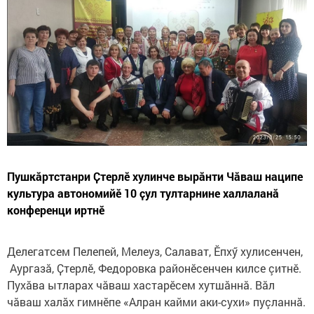
Пушкӑртстанри Ҫтерлӗ хулинче вырăнти Чӑваш наципе
культура автономийӗ 10 ҫул тултарнине халлаланӑ
конференци иртнӗ
Делегатсем Пелепей, Мелеуз, Салават, Ӗпхӳ хулисенчен,
Аургазӑ, Ҫтерлӗ, Федоровка районӗсенчен килсе çитнӗ.
Пухăва ытларах чăваш хастарӗсем хутшăннă. Вăл
чăваш халăх гимнӗпе «Алран кайми аки-сухи» пуçланнă.