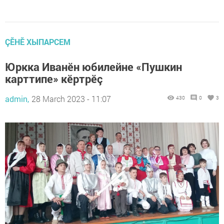
ÇӖНӖ ХЫПАРСЕМ
Юркка Иванӗн юбилейне «Пушкин
карттипе» кӗртрӗç
admin,
28 March 2023 - 11:07
430
0
3