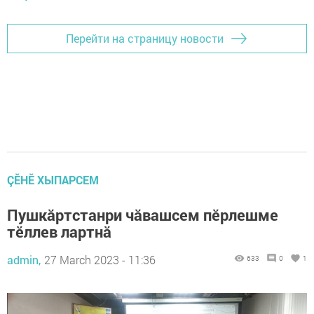
Перейти на страницу новости
ÇӖНӖ ХЫПАРСЕМ
Пушкăртстанри чăвашсем пӗрлешме
тӗллев лартнă
admin,
27 March 2023 - 11:36
633
0
1