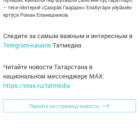
– тесе пӗлтернӗ «Çамрăк Гвардин» Елабугăри уйрăмӗн
ертӳçи Роман Епанешников.
Следите за самым важным и интересным в
Telegram-канале
Татмедиа
Читайте новости Татарстана в
национальном мессенджере MАХ:
https://max.ru/tatmedia
Перейти на страницу новости