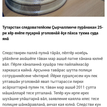
Тутарстан следователӗсем Çырчаллинче пурăнакан 25-
ри хӗр енӗпе пуçарнă уголовнăй ӗçе пăхса тухма суда
янă
Следствирен паллă пулнă тăрăх, пӗлтӗр ноябрь
уйăхӗнче амăшӗпе тăван мар ашшӗ патне хăнана килнӗ
вăл. Пӗрле хăналаннă хушăра тем пайлаймасăр
харкашса кайнă. Арçынна тавăрас шутпа полици
сотрудникӗсене чӗнтернӗ. Йӗрке хуралçисем кун пек
ултавшăн уголовнăй явап тыттарасси пирки
асăрхаттарнă пулин те, тăван мар ашшӗ 2011 çулта
мăшкăлларӗ тесе улталанă. Тепӗр кун ирпе ирех
шухăшне улăштарнă вăл, заявление каялла илес тесе
полицие шăнкăравланă, анчах кая юлнă. Следстви кун