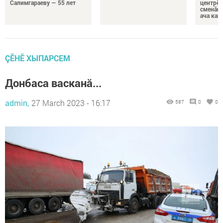
Салимгараеву — 55 лет
центрӗн
сменăна
ача кай
ÇӖНӖ ХЫПАРСЕМ
Донбаса васканă...
admin,
27 March 2023 - 16:17
587
0
0