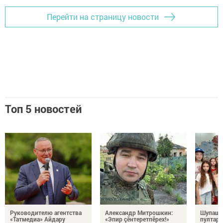
Перейти на страницу новости
Топ 5 новостей
Руководителю агентства
Александр Митрошкин:
Шупашк
«Татмедиа» Айдару
«Эпир çӗнтеретпӗрех!»
пултару