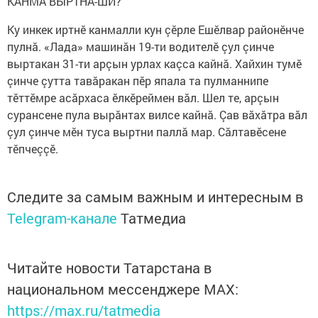
КАНМА ВЫРТНĂ-ШИ?
Ку инкек иртнӗ канмалли кун çӗрле Ешӗлвар районӗнче
пулнă. «Лада» машинăн 19-ти водителӗ çул çинче
выртакан 31-ти арçын урлах каçса кайнă. Хайхин тумӗ
çинче çутта тавăракан пӗр япала та пулманнипе
тӗттӗмре асăрхаса ӗлкӗреймен вăл. Шел те, арçын
сурансене пула вырăнтах вилсе кайнă. Çав вăхăтра вăл
çул çинче мӗн туса выртни паллă мар. Сăлтавӗсене
тӗпчеççӗ.
Следите за самым важным и интересным в
Telegram-канале
Татмедиа
Читайте новости Татарстана в
национальном мессенджере MАХ:
https://max.ru/tatmedia