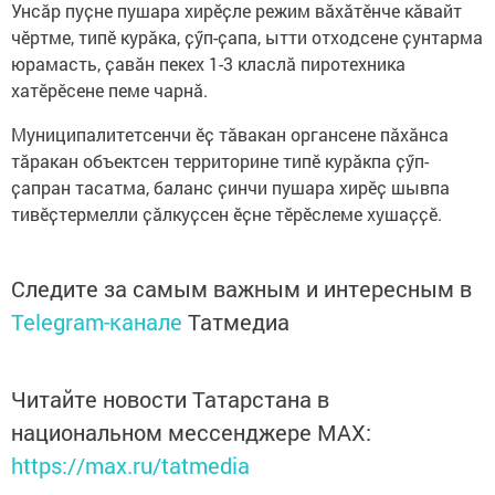
Унсӑр пуҫне пушара хирӗҫле режим вӑхӑтӗнче кӑвайт
чӗртме, типӗ курӑка, ҫӳп-ҫапа, ытти отходсене ҫунтарма
юрамасть, ҫавӑн пекех 1-3 класлă пиротехника
хатӗрӗсене пеме чарнă.
Муниципалитетсенчи ӗҫ тӑвакан органсене пӑхӑнса
тӑракан объектсен территорине типӗ курӑкпа ҫӳп-
ҫапран тасатма, баланс ҫинчи пушара хирӗҫ шывпа
тивӗҫтермелли ҫӑлкуҫсен ӗҫне тӗрӗслеме хушаҫҫӗ.
Следите за самым важным и интересным в
Telegram-канале
Татмедиа
Читайте новости Татарстана в
национальном мессенджере MАХ:
https://max.ru/tatmedia