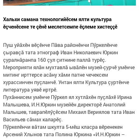
Хальхи самана технологийӗсем ялти культура
ӗçченӗсене те çӗнӗ меслетсемпе ӗçлеме хистеççӗ
Пуш уйăхӗн вӗçӗнче Пăва районӗнчи Пӳркелӗнче
çыравçă тата этнограф Иван Николаевич Юркин
çуралнăранпа 160 çул çитнине паллă турӗç.
Мероприяти ялăн мухтавлă ывăлӗн музей-çурчӗ умӗнче
митинг ирттерсе асăну хăми патне чечексем
хурассинчен пуçланчӗ. Унтан ялти Культура çуртӗнче
литература уявӗ иртрӗ.
Пухăннисем умӗнче Пӳркел ял хутлăхӗн пуçлăхӗ Ирина
Малышева, И.Н.Юркин музейӗн директорӗ Анатолий
Малышев, таврапӗлӳçӗсем Михаил Вериялов тата Иван
Васильев сăмах каларӗç.
Пӳркелӗнчи вăтам шкулта 5-мӗш класра вӗренекен
Арсений Хлынов тата Полина Юркина «И.Н.Юркин –