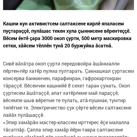
Кашни кун активистсем салтаксене кирлӗ япаласем
пуçтараççӗ, пулăшас текен хула çыннисене вӗрентеççӗ.
Вӗсем ӗнтӗ çара 3000 окоп çурти, 500 метр маскировка
сетки, хăйсем тӗллӗн тунă 20 буржуйка ăсатнă.
Сивӗ вăхăтра окоп çурти передовойра ăшăнмалли
пӗртен-пӗр хатӗр пулма пултарать. Çакнашкал çуртасем
консерва банкинчен, парафинран, гафрокартонран
тăраççӗ. Вӗсенчен кашнийӗ 8 сехет таран çунать. Окоп
çуртисем ăшăтаççӗ, апат хатӗрлеме май параççӗ,
вӗсемпе шыв вӗретме те пулать, атă-пушмак, тумтир
типӗтме те. Электричество çук çӗрте вӗсем салтаксене
лайăх пулăшаççӗ.
«Эпир хамăрăн мастер-классем ирттерес ӗçе малалла
тăсатпăр. Çапла эпир хамăр йӗри-тавра салтаксене
пулăшас кăмăллă пӗр шухăшлă çынсене пуçтаратпăр»,