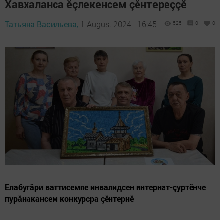
Хавхаланса ӗçлекенсем çӗнтереççӗ
Татьяна Васильева,
1 August 2024 - 16:45
525
0
0
Елабугăри ваттисемпе инвалидсен интернат-çуртӗнче
пурăнакансем конкурсра çӗнтернӗ