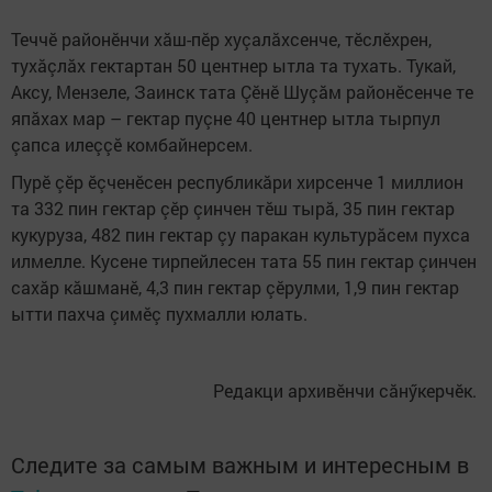
Теччӗ районӗнчи хăш-пӗр хуçалăхсенче, тӗслӗхрен,
тухăçлăх гектартан 50 центнер ытла та тухать. Тукай,
Аксу, Мензеле, Заинск тата Çӗнӗ Шуçăм районӗсенче те
япăхах мар – гектар пуçне 40 центнер ытла тырпул
çапса илеççӗ комбайнерсем.
Пурӗ çӗр ӗçченӗсен республикăри хирсенче 1 миллион
та 332 пин гектар çӗр çинчен тӗш тырă, 35 пин гектар
кукуруза, 482 пин гектар çу паракан культурăсем пухса
илмелле. Кусене тирпейлесен тата 55 пин гектар çинчен
сахăр кăшманӗ, 4,3 пин гектар çӗрулми, 1,9 пин гектар
ытти пахча çимӗç пухмалли юлать.
Редакци архивӗнчи сăнӳкерчӗк.
Следите за самым важным и интересным в