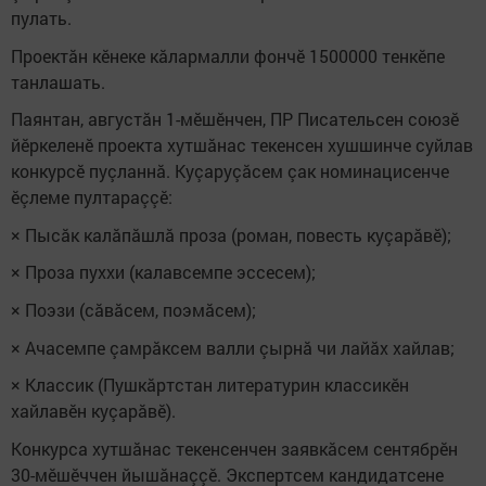
пулать.
Проектăн кӗнеке кăлармалли фончӗ 1500000 тенкӗпе
танлашать.
Паянтан, августăн 1-мӗшӗнчен, ПР Писательсен союзӗ
йӗркеленӗ проекта хутшăнас текенсен хушшинче суйлав
конкурсӗ пуçланнă. Куçаруçăсем çак номинацисенче
ӗçлеме пултараççӗ:
× Пысăк калăпăшлă проза (роман, повесть куçарăвӗ);
× Проза пуххи (калавсемпе эссесем);
× Поэзи (сăвăсем, поэмăсем);
× Ачасемпе çамрăксем валли çырнă чи лайăх хайлав;
× Классик (Пушкăртстан литературин классикӗн
хайлавӗн куçарăвӗ).
Конкурса хутшăнас текенсенчен заявкăсем сентябрӗн
30-мӗшӗччен йышăнаççӗ. Экспертсем кандидатсене