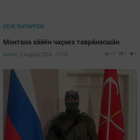
ÇӖНӖ ХЫПАРСЕМ
Монтана хăйĕн чаçнех таврăнасшăн
admin,
2 August 2024 - 11:56
572
0
0