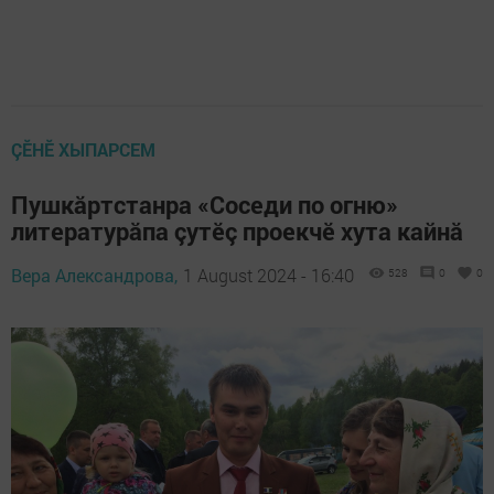
ÇӖНӖ ХЫПАРСЕМ
Пушкăртстанра «Соседи по огню»
литературăпа çутӗç проекчӗ хута кайнă
Вера Александрова,
1 August 2024 - 16:40
528
0
0