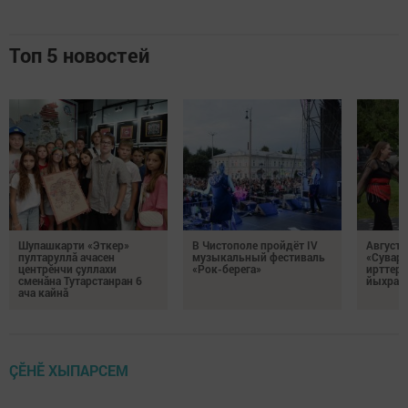
Топ 5 новостей
Шупашкарти «Эткер»
В Чистополе пройдёт IV
Августă
пултаруллă ачасен
музыкальный фестиваль
«Сувар»
центрӗнчи çуллахи
«Рок-берега»
ирттере
сменăна Тутарстанран 6
йыхравл
ача кайнă
ÇӖНӖ ХЫПАРСЕМ