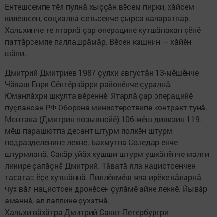
Ентешсемпе тӗл пулнă хыççăн вӗсем пирки, хăйсем
килӗшсен, социаллă сетьсенче çырса кăларатпăр.
Хальхинче те ятарлă çар операцине хутшăнакан çӗнӗ
паттăрсемпе паллашрăмăр. Вӗсен кашнин — хăйӗн
шăпи.
Дмитрий Дмитриев 1987 çулхи августăн 13-мӗшӗнче
Чăваш Енри Сӗнтӗрвăрри районӗнче çуралнă.
Юманлăхри шкулта вӗреннӗ. Ятарлă çар операцийӗ
пуçлансан РФ Оборона министерствипе контракт тунă.
Монтана (Дмитрин позывнойӗ) 106-мӗш дивизин 119-
мӗш парашютпа десант штурм полкӗн штурм
подразделенине лекнӗ. Бахмутпа Соледар енче
штурмланă. Сакăр уйăх хушши штурм ушкăнӗнче малти
линире çапăçнă Дмитрий. Тăватă яла нацистсенчен
тасатас ӗçе хутшăннă. Пиллӗкмӗш яла ирӗке кăларнă
чух вăл нацистсен дронӗсен çулăмӗ айне лекнӗ. Йывăр
аманнă, ал лаппине çухатнă.
Хальхи вăхăтра Дмитрий Санкт-Петербургри