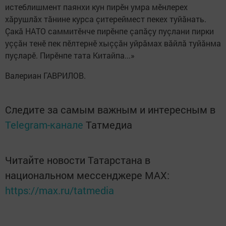
истеблишмент паянхи кун пирӗн умра мӗнлерех
хăрушлăх тăнине курса çитереймест пекех туйăнать.
Çакă НАТО саммитӗнче пирӗнпе çапăçу пуçлани пирки
уççăн тенӗ пек пӗлтернӗ хыççăн уйрăмах вăйлă туйăнма
пуçларӗ. Пирӗнпе тата Китайпа...»
Валериан ГАВРИЛОВ.
Следите за самым важным и интересным в
Telegram-канале
Татмедиа
Читайте новости Татарстана в
национальном мессенджере MАХ:
https://max.ru/tatmedia