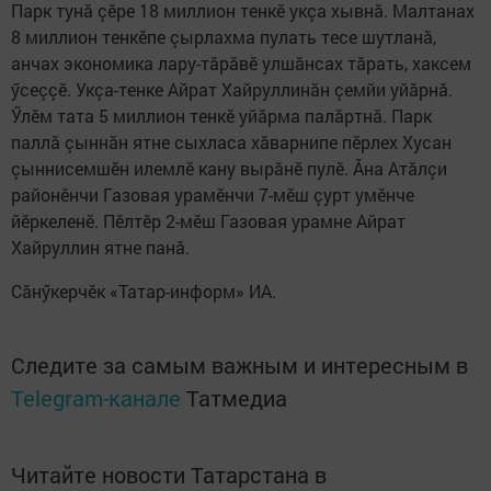
Парк тунă çӗре 18 миллион тенкӗ укçа хывнă. Малтанах
8 миллион тенкӗпе çырлахма пулать тесе шутланă,
анчах экономика лару-тăрăвӗ улшăнсах тăрать, хаксем
ӳсеççӗ. Укçа-тенке Айрат Хайруллинăн çемйи уйăрнă.
Ӳлӗм тата 5 миллион тенкӗ уйăрма палăртнă. Парк
паллă çыннăн ятне сыхласа хăварнипе пӗрлех Хусан
çыннисемшӗн илемлӗ кану вырăнӗ пулӗ. Ăна Атăлçи
районӗнчи Газовая урамӗнчи 7-мӗш çурт умӗнче
йӗркеленӗ. Пӗлтӗр 2-мӗш Газовая урамне Айрат
Хайруллин ятне панă.
Сăнӳкерчӗк «Татар-информ» ИА.
Следите за самым важным и интересным в
Telegram-канале
Татмедиа
Читайте новости Татарстана в