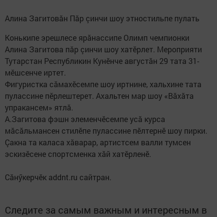
Алина Загитовăн Пăр çинчи шоу этностильпе пулать
Конькипе эрешлесе ярăнассипе Олимп чемпионки
Алина Загитова пăр çинчи шоу хатӗрлет. Мероприяти
Тутарстан Республикин Кунӗнче августăн 29 тата 31-
мӗшсенче иртет.
Фигуристка сăмахӗсемпе шоу иртнине, хальхине тата
пулассине пӗрлештерет. Ахальтен мар шоу «Вăхăта
упракансем» ятлă.
А.Загитова фэшн элеменчӗсемпе усă курса
мăсăльмансен стилӗпе пулассине пӗлтернӗ шоу пирки.
Çакна та каласа хăварар, артистсем валли тумсен
эскизӗсене спортсменка хăй хатӗрленӗ.
Сăнӳкерчӗк addnt.ru сайтран.
Следите за самым важным и интересным в