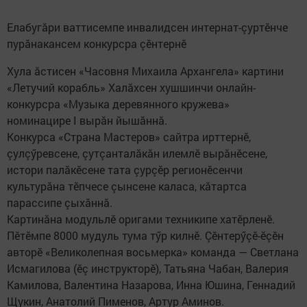
Елабугăри ваттисемпе инвалидсен интернат-çуртӗнче
пурăнакансем конкурсра çӗнтернӗ
Хула ăстисен «Часовня Михаила Архангела» картини
«Летучий корабль» Халăхсен хушшинчи онлайн-
конкурсра «Музыка деревянного кружева»
номинацире I вырăн йышăннă.
Конкурса «Страна Мастеров» сайтра ирттернӗ,
çулçӳревсене, çутçанталăкăн илемлӗ вырăнӗсене,
истори палăкӗсене тата çурçӗр регионӗсенчи
культурăна тӗпчесе çынсене каласа, кăтартса
парассипе çыхăннă.
Картинăна модульлӗ оригами техникипе хатӗрленӗ.
Пӗтӗмпе 8000 мудуль тума тӳр килнӗ. Çӗнтерӳçӗ-ӗçӗн
авторӗ «Великолепная восьмерка» команда — Светлана
Исмагилова (ӗç инструкторӗ), Татьяна Чабан, Валерия
Камилова, Валентина Назарова, Инна Юшина, Геннадий
Щукин, Анатолий Пименов, Артур Аминов.