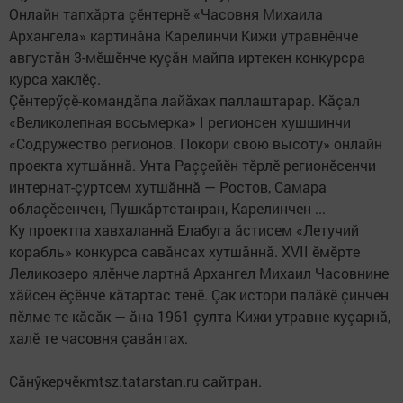
Онлайн тапхăрта çӗнтернӗ «Часовня Михаила
Архангела» картинăна Карелинчи Кижи утравнӗнче
августăн 3-мӗшӗнче куçăн майпа иртекен конкурсра
курса хаклӗç.
Çӗнтерӳçӗ-командăпа лайăхах паллаштарар. Кăçал
«Великолепная восьмерка» I регионсен хушшинчи
«Содружество регионов. Покори свою высоту» онлайн
проекта хутшăннă. Унта Раççейӗн тӗрлӗ регионӗсенчи
интернат-çуртсем хутшăннă — Ростов, Самара
облаçӗсенчен, Пушкăртстанран, Карелинчен ...
Ку проектпа хавхаланнă Елабуга ăстисем «Летучий
корабль» конкурса савăнсах хутшăннă. ХVII ӗмӗрте
Леликозеро ялӗнче лартнă Архангел Михаил Часовнине
хăйсен ӗçӗнче кăтартас тенӗ. Çак истори палăкӗ çинчен
пӗлме те кăсăк — ăна 1961 çулта Кижи утравне куçарнă,
халӗ те часовня çавăнтах.
Сăнӳкерчӗкmtsz.tatarstan.ru сайтран.