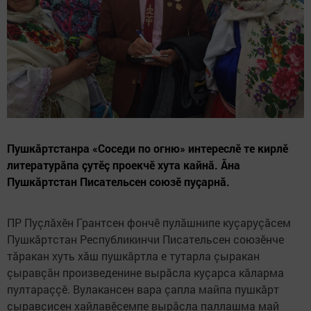
Пушкăртстанра «Соседи по огню» интереслӗ те кирлӗ
литературăпа çутӗç проекчӗ хута кайнă. Ăна
Пушкăртстан Писательсен союзӗ пуçарнă.
ПР Пуçлăхӗн Грантсен фончӗ пулăшнипе куçаруçăсем
Пушкăртстан Республикинчи Писательсен союзӗнче
тăракан хуть хăш пушкăртла е тутарла çыракан
çыравçăн произведенине вырăсла куçарса кăларма
пултараççӗ. Вулакансен вара çапла майпа пушкăрт
çыравçисен хайлавӗсемпе вырăсла паллашма май