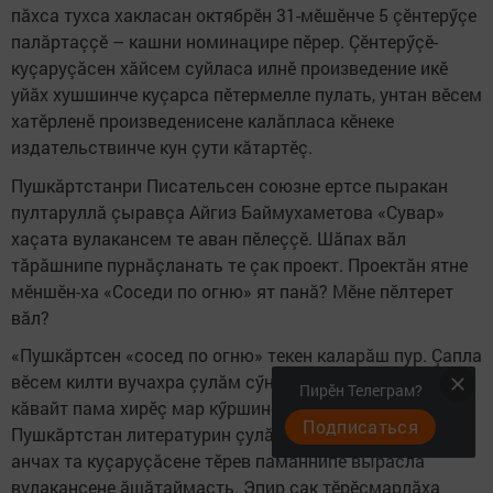
пăхса тухса хакласан октябрӗн 31-мӗшӗнче 5 çӗнтерӳçе
палăртаççӗ – кашни номинацире пӗрер. Çӗнтерӳçӗ-
куçаруçăсен хăйсем суйласа илнӗ произведение икӗ
уйăх хушшинче куçарса пӗтермелле пулать, унтан вӗсем
хатӗрленӗ произведенисене калăпласа кӗнеке
издательствинче кун çути кăтартӗç.
Пушкăртстанри Писательсен союзне ертсе пыракан
пултаруллă çыравçа Айгиз Баймухаметова «Сувар»
хаçата вулакансем те аван пӗлеççӗ. Шăпах вăл
тăрăшнипе пурнăçланать те çак проект. Проектăн ятне
мӗншӗн-ха «Соседи по огню» ят панă? Мӗне пӗлтерет
вăл?
«Пушкăртсен «сосед по огню» текен каларăш пур. Çапла
вӗсем килти вучахра çулăм сӳнсен хуть хăш вăхăтра та
Пирӗн Телеграм?
кăвайт пама хирӗç мар кӳршине каланă. Паян
Подписаться
Пушкăртстан литературин çулăмӗ пур вăйран çунать,
анчах та куçаруçăсене тӗрев паманнипе вырăсла
вулакансене ăшăтаймасть. Эпир çак тӗрӗсмарлăха