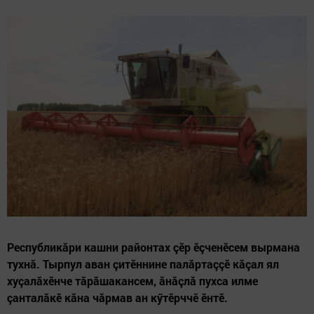
Республикăри кашни районтах çӗр ӗçченӗсем вырмана
тухнă. Тырпул аван çитӗннине палăртаççӗ кăçал ял
хуçалăхӗнче тăрăшакансем, ăнăçлă пухса илме
çанталăкӗ кăна чăрмав ан кӳтӗрччӗ ӗнтӗ.