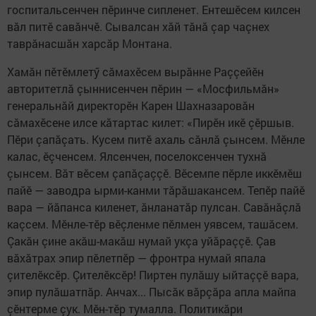
госпитальсенчен пӗринче сипленет. Ентешӗсем килсен
вăл питӗ савăнчӗ. Сывалсан хăй тăнă çар чаçнех
таврăнасшăн харсăр Монтана.
Хамăн пӗтӗмлетӳ сăмахӗсем вырăнне Раççейӗн
авторитетлă çыннисенчен пӗрин — «Мосфильмăн»
генеральнăй директорӗн Карен Шахназаровăн
сăмахӗсене илсе кăтартас килет: «Пирӗн икӗ çӗршыв.
Пӗри çапăçать. Кусем питӗ ахаль сăнлă çынсем. Мӗнле
калас, ӗçченсем. Ялсенчен, поселоксенчен тухнă
çынсем. Вăт вӗсем çапăçаççӗ. Вӗсемпе пӗрле иккӗмӗш
пайӗ — заводра ырми-канми тăрăшакансем. Тепӗр пайӗ
вара — йăпанса киленет, ăнланатăр пулсан. Савăнăçлă
каçсем. Мӗнле-тӗр вӗçленме пӗлмен уявсем, ташăсем.
Çакăн çине акăш-макăш нумай укçа уйăраççӗ. Çав
вăхăтрах эпир пӗлетпӗр — фронтра нумай япала
çителӗксӗр. Çителӗксӗр! Пиртен пулăшу ыйтаççӗ вара,
эпир пулăшатпăр. Анчах... Пысăк вăрçăра апла майпа
çӗнтерме çук. Мӗн-тӗр тумалла. Политикăри