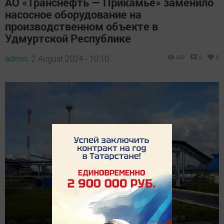
АО «Транснефть — Прикамье» заменило
насосное оборудование на
производственном объекте в
Удмуртской Республике
admin,
2 August 2024 - 10:10
482
0
0