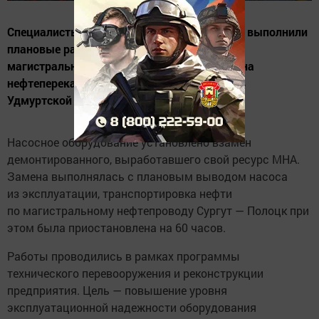
Специалисты АО «Транснефть — Прикамье» выполнили
плановые работы по подключению нового
магистрального насосного агрегата (МНА) на
нефтеперекачивающей станции «Дебесы» в
Удмуртской Республике.
Насосное оборудование установлено взамен
демонтированного, выработавшего свой ресурс МНА.
Замена выполнялась с плановым выводом насоса
из эксплуатации, транспортировка нефти
по магистральному нефтепроводу Сургут — Полоцк при
этом была приостановлена на 60 часов.
Работы проводились в рамках программы
технического перевооружения и реконструкции
предприятия. Цель — повышение уровня
эксплуатационной надежности оборудования