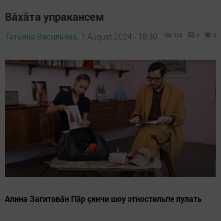
Вăхăта упракансем
Татьяна Васильева,
1 August 2024 - 18:30
528
0
0
Алина Загитовăн Пăр çинчи шоу этностильпе пулать