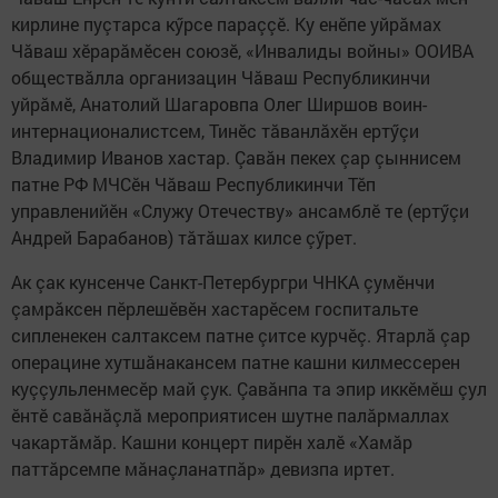
кирлине пуçтарса кӳрсе параççӗ. Ку енӗпе уйрăмах
Чăваш хӗрарăмӗсен союзӗ, «Инвалиды войны» ООИВА
обществăлла организацин Чăваш Республикинчи
уйрăмӗ, Анатолий Шагаровпа Олег Ширшов воин-
интернационалистсем, Тинӗс тăванлăхӗн ертӳçи
Владимир Иванов хастар. Çавăн пекех çар çыннисем
патне РФ МЧСӗн Чăваш Республикинчи Тӗп
управленийӗн «Служу Отечеству» ансамблӗ те (ертӳçи
Андрей Барабанов) тăтăшах килсе çӳрет.
Ак çак кунсенче Санкт-Петербургри ЧНКА çумӗнчи
çамрăксен пӗрлешӗвӗн хастарӗсем госпитальте
сипленекен салтаксем патне çитсе курчӗç. Ятарлă çар
операцине хутшăнакансем патне кашни килмессерен
куççульленмесӗр май çук. Çавăнпа та эпир иккӗмӗш çул
ӗнтӗ савăнăçлă мероприятисен шутне палăрмаллах
чакартăмăр. Кашни концерт пирӗн халӗ «Хамăр
паттăрсемпе мăнаçланатпăр» девизпа иртет.