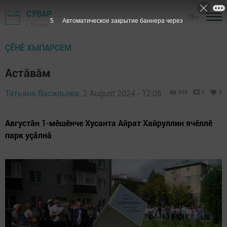
СУВАР
16+
3
Автоматическое закрытие баннера через
г. Казань
ÇӖНӖ ХЫПАРСЕМ
Астăвăм
Татьяна Васильева,
2 August 2024 - 12:05
546
0
0
Августăн 1-мӗшӗнче Хусанта Айрат Хайруллин ячӗллӗ
парк уçăлнă