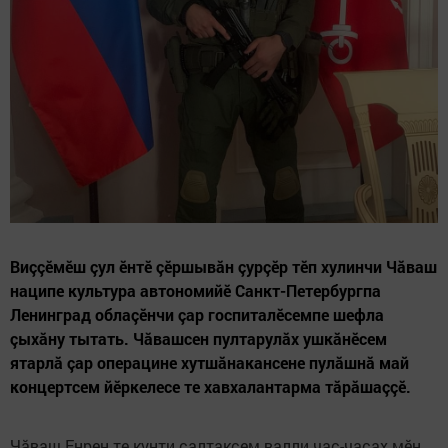
Виççӗмӗш çул ӗнтӗ çӗршывăн çурçӗр тӗп хулинчи Чăваш
наципе культура автономийӗ Санкт-Петербургпа
Ленинград облаçӗнчи çар госпиталӗсемпе шефла
çыхăну тытать. Чăвашсен пултарулăх ушкăнӗсем
ятарлă çар операцине хутшăнакансене пулăшнă май
концертсем йӗркелесе те хавхалантарма тăрăшаççӗ.
Чăваш Енрен те кунти салтаксем валли час-часах мӗн