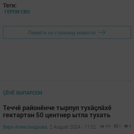
Теги:
ГЕРОИ СВО
Перейти на страницу новости
ÇӖНӖ ХЫПАРСЕМ
Теччӗ районӗнче тырпул тухăçлăхӗ
гектартан 50 центнер ытла тухать
Вера Александрова,
2 August 2024 - 11:52
523
0
0