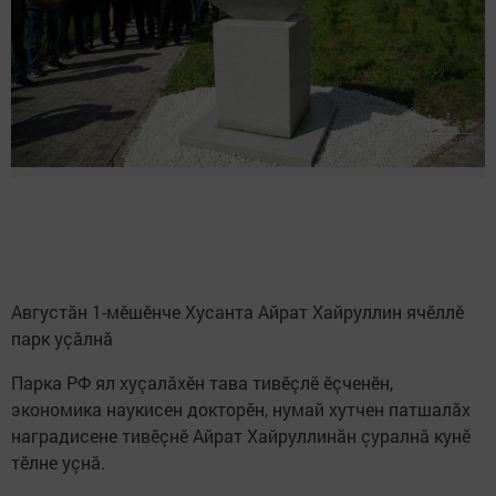
Августăн 1-мӗшӗнче Хусанта Айрат Хайруллин ячӗллӗ
парк уçăлнă
Парка РФ ял хуçалăхӗн тава тивӗçлӗ ӗçченӗн,
экономика наукисен докторӗн, нумай хутчен патшалăх
наградисене тивӗçнӗ Айрат Хайруллинăн çуралнă кунӗ
тӗлне уçнă.