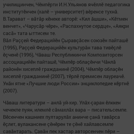
училищинчен, Чӗмпӗрти И.Н.Ульянов ячӗллӗ педагогика
институтӗнчен (халӗ – университет) вӗренсе тухнă.
В.Тарават – вăтăр кӗнеке авторӗ: «Кил ăшши», «Кӗтмен
венчет», «Чарусăр чӗре», «Распахнутое сердце», «Аякри
сасă» тата ыттисем те.
Вăл Раççей Федерацийӗн Çыравçăсен союзӗн пайташӗ
(1995), Раççей Федерацийӗн культурăн тава тивӗçлӗ
ӗçченӗ (1996), Чăваш Республикинчи Композиторсен
ассоциацийӗн пайташӗ, Чӗмпӗр облаçӗнчи Чăнлă
районӗн хисеплӗ гражданинӗ (2004), Чӗмпӗр облаçӗн
хисеплӗ гражданинӗ (2007), тӗрлӗ премисен лауреачӗ.
Унăн ятне «Лучшие люди России» энциклопедие кӗртнӗ
(2007).
Чăваш литератури – анлă уй-хир. Улăх-çаран ӗлккен
чечекпе пуян, илемлӗ сăмахлăх вара – писательсемпе.
Вӗсенчен кашниех пултарулăх анинче çанă тавăрса
ӗçлет, вулакансене çӗнӗрен те çӗнӗ хайлавсемпе
савăнтарать. Çавăн пек хастар авторсенчен пӗри –