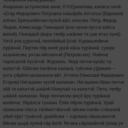
Ачаранах астунисене анне, Л.Н.Ермилова, каласа пачӗ:
«Егор Федорович Петровпа мăшăрӗн Алтатье (Евдокия)
аппан, Ерепьелӗнчен​ пулнă вăл, ачисем: Петр, Федор,
Лидия, Александр, Геннадий (ача чухне пусса кайса
вилнӗ), Геннадий (вара тепӗр ывăлне те çав ятах хунă).
Ултă ача çуратнă, пиллӗкӗшӗ ӳснӗ. Куракьелӗнче
пурăннă. Пиртен пӗр килӗ урлă кăна пурăннă: çумра
асаннесем, унтан вӗсемччӗ (Петровсем). Умӗнче
тарасаллă пусăччӗ. Журавль. Якур пичче купăс та
калатчӗ. Хăйсем патӗнче каланă, туйсене çӳремен –
унта çӗрӗпе каламалла вӗт. Аттепе (Николай Федорович
Егоров) Нягашкин чухлӗ каламан. Нягашкин Иван пичче
хăй те калатчӗ, ывăлӗ Микулай та калатчӗ. Пети, тепӗр
ывăлӗ, каламан. Якур пиччесем виçӗ ăру пурăннă
килӗнче. Уйрăлса тухман. Ӗлӗк пӗрле пурăннă. Урай
хăмисене пăхса тӗлӗнеттӗмччӗ: вӗсем пилӗк стеналлă
çӗнӗ пӳрт тунăччӗ, урайӗсем – сарлака хăмасемччӗ.
Вӗсем хырă пулнă-тăр ӗнтӗ. Яп-яка сăрланăччӗ (эпир ун