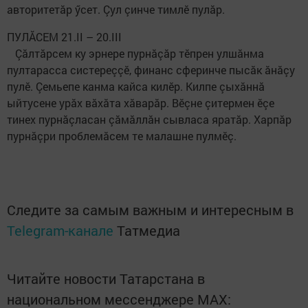
авторитетăр ӳсет. Çул çинче тимлӗ пулăр.
ПУЛĂСЕМ 21.II – 20.III
Çăлтăрсем ку эрнере пурнăçăр тӗпрен улшăнма
пултарасса систереççӗ, финанс сферинче пысăк ăнăçу
пулӗ. Çемьепе канма кайса килӗр. Килпе çыхăннă
ыйтусене урăх вăхăта хăварăр. Вӗçне çитермен ӗçе
тинех пурнăçласан çăмăллăн сывласа яратăр. Харпăр
пурнăçри проблемăсем те малашне пулмӗç.
Следите за самым важным и интересным в
Telegram-канале
Татмедиа
Читайте новости Татарстана в
национальном мессенджере MАХ: