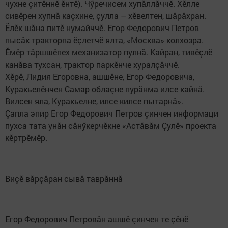
чухне çитӗннӗ ӗнтӗ). Чӳречисем хупăллăччӗ. Хӗлле
сивӗрен хупнă каçхине, çулла – хӗвелтен, шăрăхран.
Ӗлӗк шăна питӗ нумайччӗ. Егор Федорович Петров
пысăк тракторпа ӗçлетчӗ ялта, «Москва» колхозра.
Ӗмӗр тăршшӗпех механизатор пулнă. Кайран, тивӗçлӗ
канăва тухсан, трактор паркӗнче хуралçăччӗ.
Хӗрӗ, Лидия Егоровна, ашшӗне, Егор Федоровича,
Куракьелӗнчен Самар облаçне пурăнма илсе кайнă.
Вилсен яла, Куракьелне, илсе килсе пытарнă».
Çапла эпир Егор Федорович Петров çинчен информаци
пухса тата унăн сăнӳкерчӗкне «Астăвăм Çулӗ» проекта
кӗртрӗмӗр.
Виçӗ вăрçăран сывă таврăннă
Егор Федорович Петровăн ашшӗ çинчен те çӗнӗ