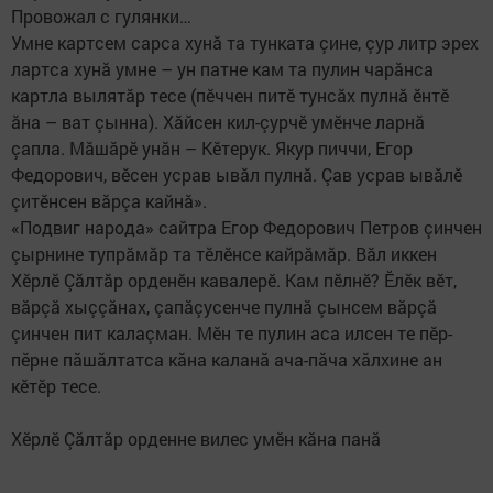
Провожал с гулянки…
Умне картсем сарса хунă та тунката çине, çур литр эрех
лартса хунă умне – ун патне кам та пулин чарăнса
картла вылятăр тесе (пӗччен питӗ тунсăх пулнă ӗнтӗ
ăна – ват çынна). Хăйсен кил-çурчӗ умӗнче ларнă
çапла. Мăшăрӗ унăн – Кӗтерук. Якур пиччи, Егор
Федорович, вӗсен усрав ывăл пулнă. Çав усрав ывăлӗ
çитӗнсен вăрçа кайнă».
«Подвиг народа» сайтра Егор Федорович Петров çинчен
çырнине тупрăмăр та тӗлӗнсе кайрăмăр. Вăл иккен
Хӗрлӗ Çăлтăр орденӗн​ кавалерӗ. Кам пӗлнӗ? Ӗлӗк вӗт,
вăрçă хыççăнах, çапăçусенче пулнă çынсем вăрçă
çинчен пит калаçман. Мӗн те пулин аса илсен те пӗр-
пӗрне пăшăлтатса кăна каланă ача-пăча хăлхине ан
кӗтӗр тесе.
Хӗрлӗ Çăлтăр орденне вилес умӗн кăна панă