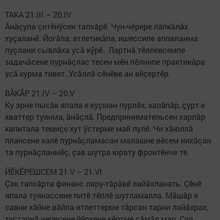
ТАКА 21.III – 20.IV
Ăнăçупа çитӗнӳсен тапхăрӗ. Чун-чӗрере лăпкăлăх
хуçаланӗ. Йогăпа, атлетикăпа, ишессипе аппаланма
пуçлани сывлăха усă кӳрӗ. Лартнă тӗллевсемпе
задачăсене пурнăçлас тесен мӗн пӗлнипе практикăра
усă курма тивет. Усăллă сӗнӗве ан вӗçертӗр.
ВĂКĂР 21.IV – 20.V
Ку эрне пысăк япала е куçман пурлăх, калăпăр, çурт е
хваттер туянма, ăнăçлă. Предпринимательсен харпăр
капитала темиçе хут ӳстерме май пулӗ. Чи хăюллă
плансене халӗ пурнăçламасан малашне вӗсем нихăçан
та пурнăçланмӗç, çав шутра юрату фронтӗнче те.
ЙӖКӖРЕШСЕМ 21.V – 21.VI
Çак тапхăрта финанс лару-тăрăвӗ лайăхланать. Çӗнӗ
япала туянассине питӗ тӗплӗ шутламалла. Мăшăр е
савни хăйне вăйпа итлеттерме тăрсан тарни лайăхрах,
тустарнă нервсене йӗркене кӗртме çăмăл мар. Çул