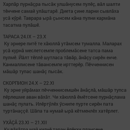
Харпăр пурнăçра пысăк улшăнусем пулӗç, вăл шалти
тӗнчене самай улăштарӗ. Диета çине ларни сывлăха
усă кӳрӗ. Таврара ырă çынсем кăна пулни кармăна
тасатма пулăшӗ.
ТАРАСА 24.IX – 23.X
Ку эрнере питӗ те хăюллă утăмсем тумалла. Маларах
усă курнă меслетсемпе проблемăсене татса пама
пулмӗ. Йăлт тӗплӗ шутласа тăвăр, ăнăçу сирӗн енче.
Канмаллисене тăвансемпе ирттерӗр. Пӗчченнисен
мăшăр тупас шанăç пысăк.
СКОРПИОН 24.X – 22.XI
Ку эрне уйрăмах пӗчченнисемшӗн ăнăçлă, мăшăр тупса
пӗрлешме аван вăхăт. Чи хăюллă ӗмӗтсене пурнăçлама
шанăç пулать. Илӗртӳлӗх ӳснипе пурте сирӗн пата
туртăнаççӗ. Шăпа та нумай ырă кӗтменлӗх хатӗрлет.
УХĂÇĂ 23.XI – 21.XII
Ку вăхăтра май килнӗ таран ӗлӗкхи плансене