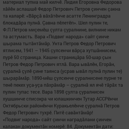
материал тупма май килчӗ. Лидия Егоровна Федорова
хăйӗн аслашшӗ Федор Петрович Петров çинчен çакна
та каларӗ: «Вăрçă вăхăтӗнче асатте Ленинградра
блокадăра пулнă. Çавна пӗлетӗп». Шел пулин те,
Ф.П.Петров миçемӗш çулта çуралнине, вилнине никам
та астумасть. Вара «Подвиг народа» сайт çинче
шырама тытăнтăмăр. Унта Петров Федор Петрович
ятлисем, 1941 – 1945 çулсенчи вăрçа хутшăннисем,
пурӗ 50 страница. Кашни страницăра 50-шар çын
Петров Федор Петрович ятлă. Вара ывăлӗн, Егорăн,
çуралнă çулӗ çине таянса (усрав ывăл пулнă пулин те)
шырарăмăр. 1890-мӗш çулсенче çуралнисене пурне те
тенӗ пекех уçа-уçа пăхрăмăр – çуралнă ял ячӗ тăрăх та
пулин тупас тесе. Вара 1898 çулта​ çуралнисен
хушшинче списокра чи юлашкинчен Тутар АССРӗнчи​
Октябрьски районӗнчи Куракьелӗнче çуралнă Петров
Федор Петрович тухрӗ. Питӗ савăнтăмăр!
«Подвиг народа» сайт çинчи наградăлани çинчен
калакан документăн номерӗ: 84. Документăн дати: