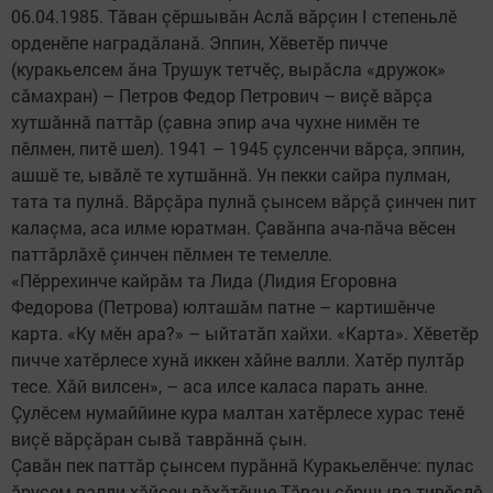
06.04.1985. Тăван çӗршывăн Аслă вăрçин I степеньлӗ
орденӗпе наградăланă. Эппин, Хӗветӗр пичче
(куракьелсем ăна Трушук тетчӗç, вырăсла «дружок»
сăмахран) – Петров Федор Петрович – виçӗ вăрçа
хутшăннă паттăр (çавна эпир ача чухне нимӗн те
пӗлмен, питӗ шел). 1941 – 1945 çулсенчи вăрçа, эппин,
ашшӗ те, ывăлӗ те хутшăннă. Ун пекки сайра пулман,
тата та пулнă. Вăрçăра пулнă çынсем вăрçă çинчен пит
калаçма, аса илме юратман. Çавăнпа ача-пăча вӗсен
паттăрлăхӗ çинчен пӗлмен те темелле.
«Пӗррехинче кайрăм та Лида (Лидия Егоровна
Федорова (Петрова) юлташăм патне – картишӗнче
карта. «Ку мӗн ара?» – ыйтатăп хайхи.​ «Карта». Хӗветӗр
пичче хатӗрлесе хунă иккен хăйне валли. Хатӗр пултăр
тесе. Хăй вилсен», – аса илсе каласа парать анне.
Çулӗсем нумаййине кура малтан хатӗрлесе хурас тенӗ
виçӗ вăрçăран сывă таврăннă çын.
Çавăн пек паттăр çынсем пурăннă Куракьелӗнче: пулас
ăрусем валли хăйсен вăхăтӗнче Тăван çӗршыва тивӗçлӗ