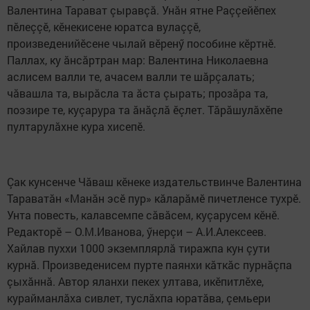
Валентина Тарават çыравçă. Унăн ятне Раççейӗпех
пӗлеççӗ, кӗнекисене юратса вулаççӗ,
произведенийӗсене чылай вӗренӳ пособине кӗртнӗ.
Паллах, ку ăнсăртран мар: Валентина Николаевна
аслисем валли те, ачасем валли те шăрçалать;
чăвашла та, вырăсла та ăста çырать; прозăра та,
поэзире те, куçарура та ăнăçлă ӗçлет. Тăрăшулăхӗпе
пултарулăхне кура хисепӗ.
Çак кунсенче Чăваш кӗнеке издательствинче Валентина
Тараватăн «Манăн эсӗ пур» кăларăмӗ пичетленсе тухрӗ.
Унта повесть, калавсемпе сăвăсем, куçарусем кӗнӗ.
Редакторӗ – О.М.Иванова, ӳнерçи – А.И.Алексеев.
Хайлав пуххи 1000 экземплярлă тиражпа кун çути
курнă. Произведенисем пурте паянхи кăткăс пурнăçпа
çыхăннă. Автор яланхи пекех ултава, икӗпитлӗхе,
курайманлăха сивлет, туслăхпа юратăва, çемьери