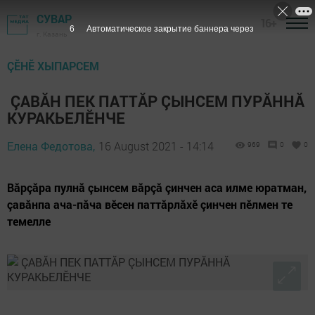
СУВАР
16+
5
Автоматическое закрытие баннера через
г. Казань
ÇӖНӖ ХЫПАРСЕМ
​ ÇАВĂН ПЕК ПАТТĂР ÇЫНСЕМ ПУРĂННĂ
КУРАКЬЕЛӖНЧЕ
Елена Федотова,
16 August 2021 - 14:14
969
0
0
Вăрçăра пулнă çынсем вăрçă çинчен аса илме юратман,
çавăнпа ача-пăча вӗсен паттăрлăхӗ çинчен пӗлмен те
темелле