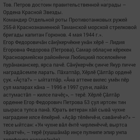
Тов. Петров достоин правительственной награды –
Ордена Красной Звезды.
Командир Отдельной роты Противотанковых ружей
255-й Краснознаменной Таманской морской стрелковой
бригады капитан Горюнов. 4 мая 1944 г.».
Егор Федоровичăн сăнӳкерчӗкне унăн хӗрӗ – Лидия
Егоровна Федорова (Петрова), Самар облаçне кӗрекен
Красноармейски районӗнчи Любицкий поселокӗнче
пурăнаканскер, ярса пачӗ. Сăнӳкерчӗк çинче Якур пичче
наградăсемпе ларать. Пăхатпăр, Хӗрлӗ Çăлтăр орденӗ
çук. «Ăçта?» – ыйтатпăр. «Ăна аттене вилес умӗн пӗр
çул маларах кăна – 1996 е 1997 çул-и, лайăх
астумастăп – килсе пачӗç», – терӗ. Хӗрлӗ Çăлтăр
орденне Егор Федорович Петрова 53 çул иртсен тин
шыраса тупса панă. Юрать ветеран хăй сывă чухне
наградине илсе ӗлкӗрнӗ. «Аçăр тӗлӗнчӗ-и, савăнчӗ-и?» –
тесе ыйтсан: «Ун чухне вăл ӗнтӗ чирленӗччӗ, выртса
тăратчӗ», – терӗ (хушшăмăр инçе пулнипе эпир унпа
телефонпа калаçрăмăр).