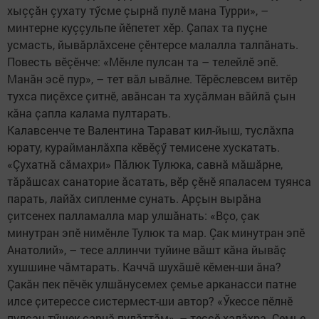
хыççăн çухату тӳсме çырнă пулӗ мана Турри», –
минтерне куççульпе йӗпетет хӗр. Çапах та пуçне
усмасть, йывăрлăхсене çӗнтерсе малалла талпăнать.
Повесть вӗçӗнче: «Мӗнле пулсан та – телейлӗ эпӗ.
Манăн эсӗ пур», – тет вăл ывăлне. Тӗрӗслевсем витӗр
тухса пиçӗхсе çитнӗ, авăнсан та хуçăлман вăйлă çын
кăна çапла калама пултарать.
Калавсенче те Валентина Тарават кил-йыш, туслăхпа
юрату, курайманлăхпа кӗвӗçӳ темисене хускатать.
«Çухатнă сăмахри» Пăлюк Тулюка, савнă мăшăрне,
тăрăшсах санаторие ăсатать, вӗр çӗнӗ япаласем туянса
парать, лайăх сипленме сунать. Арçын вырăна
çитсенех палламалла мар улшăнать: «Вçо, çак
минутран эпӗ нимӗнле Тулюк та мар. Çак минутран эпӗ
Анатолий», – тесе аллинчи туйине вăшт кăна йывăç
хушшине чăмтарать. Каччă шухăшӗ кӗмен-ши ăна?
Çакăн пек пӗчӗк улшăнусемех çемье арканасси патне
илсе çитерессе систермест-ши автор? «Ӳкессе пӗлнӗ
пулсан тӳшек сарнă пулăттăм», – теççӗ халăхра. Çемье