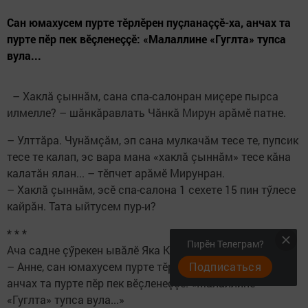
Caн юмахусем пурте тӗрлӗрен пуçланаççӗ-ха, анчах та
пурте пӗр пек вӗçленеççӗ: «Малаллине «Гуглта» тупса
вула...
– Хаклă çыннăм, сана спа-салонран миçере пырса
илмелле? – шăнкăравлать Чăнкă Мирун арăмӗ патне.
– Улттăра. Чунăмçăм, эп сана мулкачăм тесе те, пупсик
тесе те калап, эс вара мана «хаклă çыннăм» тесе кăна
калатăн ялан... – тӗпчет арăмӗ Мирунран.
– Хаклă çыннăм, эсӗ спа-салона 1 сехете 15 пин тӳлесе
кайрăн. Тата ыйтусем пур-и?
* * *
Пирӗн Телеграм?
Ача садне çӳрекен ывăлӗ Яка Кулинене:
– Анне, сан юмахусем пурте тӗрлӗрен пуçланаççӗ-ха,
Подписаться
анчах та пурте пӗр пек вӗçленеççӗ: «Малаллине
«Гуглта» тупса вула...»