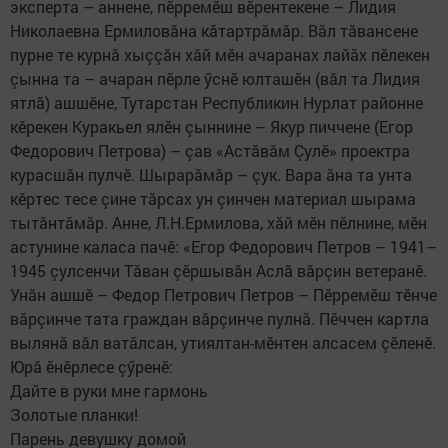
эксперта – аннене, пӗрремӗш вӗрентекене – Лидия
Николаевна Ермиловăна кăтартрăмăр. Вăл тăвансене
пурне те курнă хыççăн хăй мӗн ачаранах лайăх пӗлекен
çынна та – ачаран пӗрле ӳснӗ юлташӗн (вăл та Лидия
ятлă) ашшӗне, Тутарстан Республикин Нурлат районне
кӗрекен Куракьел ялӗн çыннине – Якур пиччене (Егор
Федорович Петрова) – çав «Астăвăм Çулӗ» проектра
курасшăн пулчӗ. Шырарăмăр – çук. Вара ăна та унта
кӗртес тесе çине тăрсах ун çинчен материал шырама
тытăнтăмăр. Анне, Л.Н.Ермилова, хăй мӗн пӗлнине, мӗн
астунине каласа пачӗ: «Егор Федорович Петров – 1941–
1945 çулсенчи Тăван çӗршывăн Аслă вăрçин ветеранӗ.
Унăн ашшӗ – Федор Петрович Петров – Пӗрремӗш тӗнче
вăрçинче тата граждан вăрçинче пулнă. Пӗччен картла
вылянă вăл ватăлсан, утиялтан-мӗнтен алсасем çӗленӗ.
Юрă ӗнӗрлесе çӳренӗ:
Дайте в руки мне гармонь
Золотые планки!
Парень девушку домой