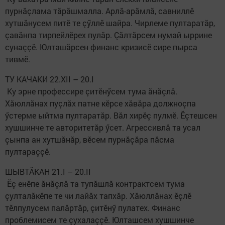
пурнăçлама тăрăшмалла. Арлă-арăмлă, савниллӗ
хутшăнусем питӗ те çӳллӗ шайра. Чирлеме пултаратăр,
çавăнпа тирпейлӗрех пулăр. Çăлтăрсем нумай ыррине
сунаççӗ. Юлташăрсен финанс кризисӗ сире пырса
тивмӗ.
ТУ КАЧАКИ 22.XII – 20.I
Ку эрне профессире çитӗнӳсем тума ăнăçлă.
Хăюллăнах пуçлăх патне кӗрсе хăвăра должноçпа
ӳстерме ыйтма пултаратăр. Вăл хирӗç пулмӗ. Ӗçтешсен
хушшинче те авторитетăр ӳсет. Агрессивлă та усал
çынпа ан хутшăнăр, вӗсем пурнăçăра пăсма
пултараççӗ.
ШЫВТĂКАН 21.I – 20.II
Ӗç енӗпе ăнăçлă та тупăшлă контрактсем тума
çулталăкӗпе те чи лайăх тапхăр. Хăюллăнах ӗçлӗ
тӗлпулусем палăртăр, çитӗнӳ пулатех. Финанс
проблемисем те çухалаççӗ. Юлташсем хушшинче