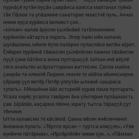
пурнăçӗ кутăн-пуçăн çаврăнса каясса малтанах туйнă-
тăк Пăлюк та упăшкине санаторие ямастчӗ пуль. Анчах
инкек куçа курăнса килмест-çке…
«Ылхан» калав ăрусен çыхăнăвӗ татăлманнине
курăмлăн кăтартса парать. Эпир паян мӗн калани,
шухăшлани, мӗнле ӗçпе палăрни пуласлăха витӗм кӳрет.
Ӗлӗкрех пурăннă тăвансен çылăхӗсем паянхи тăхăмсен
пуçӗ çине йăтăнса анма пултараççӗ. Ылхан икӗ вӗçлӗ
тесе ахальтен асăрхаттарман ваттисем. Çапла майпа
çамрăк та илемлӗ Лидине, нимпе те айăпа кӗменскерне,
çӗршер çул витӗр Петӗр улпутăн ылханӗ «шыраса
тупать». Мӗншӗнне йăх историйӗ хурав пама пултарать.
Усала хирӗç усалпа тавăрни ăна çӗнтерме пулăшмасть
çав. Ырăлăх, каçарма пӗлни, юрату тытса тăраççӗ çут
тӗнчене.
Ытти калавсем те кăсăклă. Çакна вӗсен ячӗсенченех
ăнланма пулать: «Тӗртсе ярсан – туртса илеççех», «Уяв
кунӗнчи пăтăрмах», «Ирсӗрлӗхӗн чикки çук…», «Пăхман