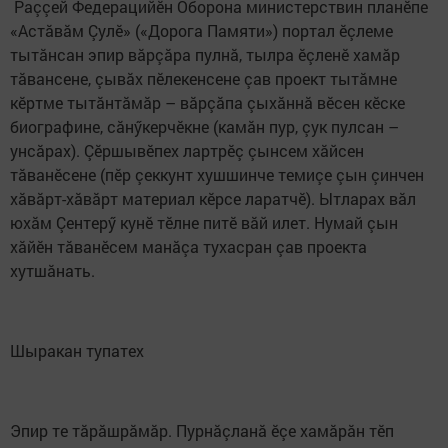
Раççей Федерацийӗн Оборона министерствин планӗпе
«Астăвăм Çулӗ» («Дорога Памяти») портал ӗçлеме
тытăнсан эпир вăрçăра пулнă, тылра ӗçленӗ хамăр
тăвансене, çывăх пӗлекенсене çав проект тытăмне
кӗртме тытăнтăмăр – вăрçăпа çыхăннă вӗсен кӗске
биографине, сăнӳкерчӗкне (камăн пур, çук пулсан –
унсăрах). Çӗршывӗпех лартрӗç çынсем хăйсен
тăванӗсене (пӗр çеккунт хушшинче темиçе çын çинчен
хăвăрт-хăвăрт материал кӗрсе ларатчӗ). Ытларах вăл
юхăм Çентерӳ кунӗ тӗлне питӗ вăй илет. Нумай çын
хăйӗн тăванӗсем манăçа тухасран çав проекта
хутшăнать.
Шыракан тупатех
Эпир те тăрăшрăмăр. Пурнăçланă ӗçе хамăрăн тӗп