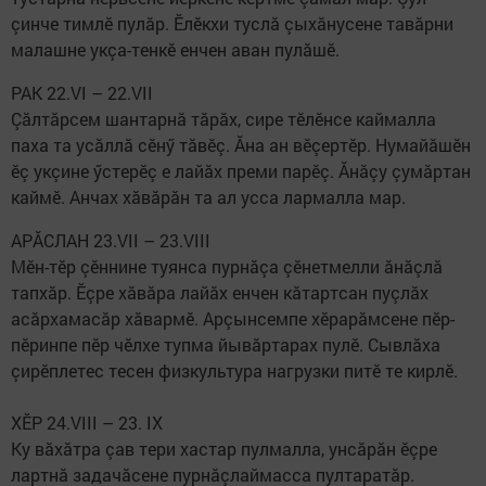
çинче тимлӗ пулăр. Ӗлӗкхи туслă çыхăнусене тавăрни
малашне укçа-тенкӗ енчен аван пулăшӗ.
РАК 22.VI – 22.VII
Çăлтăрсем шантарнă тăрăх, сире тӗлӗнсе каймалла
паха та усăллă сӗнӳ тăвӗç. Ăна ан вӗçертӗр. Нумайăшӗн
ӗç укçине ӳстерӗç е лайăх преми парӗç. Ăнăçу çумăртан
каймӗ. Анчах хăвăрăн та ал усса лармалла мар.
АРĂСЛАН 23.VII – 23.VIII
Мӗн-тӗр çӗннине туянса пурнăçа çӗнетмелли ăнăçлă
тапхăр. Ӗçре хăвăра лайăх енчен кăтартсан пуçлăх
асăрхамасăр хăвармӗ. Арçынсемпе хӗрарăмсене пӗр-
пӗринпе пӗр чӗлхе тупма йывăртарах пулӗ. Сывлăха
çирӗплетес тесен физкультура нагрузки питӗ те кирлӗ.
ХӖР 24.VIII – 23. IX
Ку вăхăтра çав тери хастар пулмалла, унсăрăн ӗçре
лартнă задачăсене пурнăçлаймасса пултаратăр.