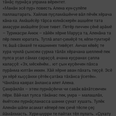
тăнăç пурнăçа упрама вӗрентет.
«Манăн эсӗ пур» повесть Алена кун-çулӗпе
паллаштарать. Хайлав пуçламăшӗнче вăл пӗчӗк хӗрача
кăна-ха. Амăшӗсӗр тăрса юлнăскерӗн ашшӗпе тата
амаçури амăшӗпе ӳсме тивет. Петӗр пиччен çӗнӗ арăмӗ
– Турикасри Анюк – хăйӗн хӗрне Маруçа та, Аленăна та
пӗр пекех юратать. Тутлă апат-çимӗçӗ те, кӗпи-тумтирӗ
те, ăшă сăмахӗ те кашнинех тивӗçет. Анчах кӗвӗç те
хура чунлă çынсем çурма тăлăх хӗрачана шелленӗ пек
пулса усал сăмах сараççӗ, ачана куçранах çапла
калаççӗ: «Эх, мӗскӗнӗм… ют çын куçӗнчен пăхса
пурăнма юлтăн иккен. Хăй хӗрне аван пăхать теççӗ. Эсӗ
ун хӗрӗ хыççăнхи çӗтӗк-çатăка тăхăнса ӳсетӗн».
Чăнлăха каярах ăнланса илет Алена.
Çамрăклăх – этем пурнăçӗнчи чи савăк вăхăтсенчен
пӗри. Вăй-хал тулса тăкăнас пек, умра – малашлăх,
ӗмӗтсем пурнăçланасса шанни çунат хушать. Тулӗк
Аленăн шăпи асамат кӗперӗ пек çичӗ тӗспе çеç
йăмăхмасть. Хури-шурри те пайтах тӗл пулать. «Çухату