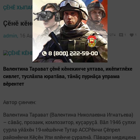
ÇӖНӖ ХЫПАРСЕМ
Ҫӗнӗ кӗнеке «МАНĂН ЭСӖ ПУР»
admin,
16 August 2021 - 11:39
1274
1
1
Валентина Тарават çӗнӗ кӗнекинче ултава, икӗпитлӗхе
сивлет, туслăхпа юратăва, тăнăç пурнăçа упрама
вӗрентет
Автор çинчен:
Валентина Тарават (Валентина Николаевна Игнатьева)
– сăвăç, прозаик, композитор, куçаруçă. Вăл 1946 çулхи
çурла уйăхӗн 19-мӗшӗнче Тутар АССРӗнчи Çӗпрел
районӗнчи Кӗçӗн Упи ялӗнче çуралнă. Пăвари медицина