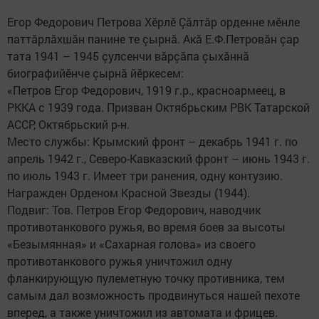
Егор Федорович Петрова Хӗрлӗ Çăлтăр орденне мӗнле
паттăрлăхшăн панине те çырнă. Акă Е.Ф.Петровăн çар
тата 1941 – 1945 çулсенчи​ вăрçăпа çыхăннă
биографийӗнче çырнă йӗркесем:
«Петров Егор Федорович, 1919 г.р., красноармеец, в
РККА с 1939 года. Призван Октябрьским РВК Татарской
АССР, Октябрьский р-н.
Место службы: Крымский фронт – декабрь 1941 г. по
апрель 1942 г., Северо-Кавказский фронт – июнь 1943 г.
по июль 1943 г. Имеет три ранения, одну контузию.
Награжден Орденом Красной Звезды (1944).
Подвиг: Тов. Петров Егор Федорович, наводчик
противотанкового ружья, во время боев за высоты
«Безымянная» и «Сахарная голова» из своего
противотанкового ружья уничтожил одну
фланкирующую пулеметную точку противника, тем
самым дал возможность продвинуться нашей пехоте
вперед, а также уничтожил из автомата и фрицев.