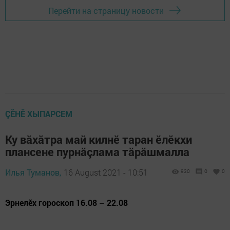
Перейти на страницу новости
ÇӖНӖ ХЫПАРСЕМ
Ку вăхăтра май килнӗ таран ӗлӗкхи
плансене пурнăçлама тăрăшмалла
Илья Туманов,
16 August 2021 - 10:51
930
0
0
Эрнелӗх гороскоп 16.08 – 22.08