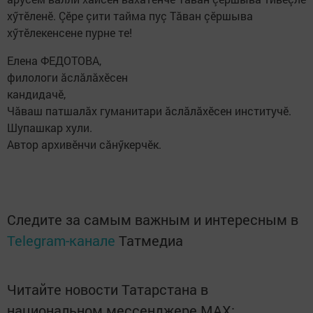
хӳтӗленӗ. Çӗре çити тайма пуç Тăван çӗршыва
хӳтӗлекенсене пурне те!
Елена ФЕДОТОВА,
филологи ăслăлăхӗсен
кандидачӗ,
Чăваш патшалăх гуманитари ăслăлăхӗсен институчӗ.
Шупашкар хули.
Автор архивӗнчи сăнӳкерчӗк.
Следите за самым важным и интересным в
Telegram-канале
Татмедиа
Читайте новости Татарстана в
национальном мессенджере MАХ: