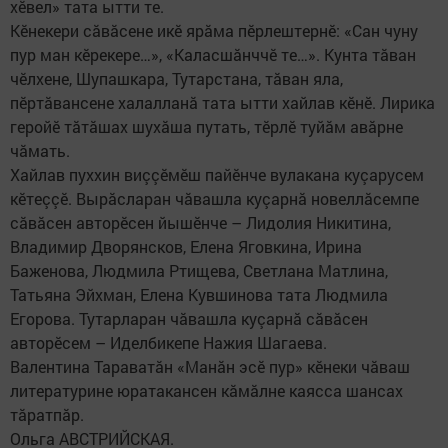
хӗвел» тата ытти те.
Кӗнекери сăвăсене икӗ ярăма пӗрлештернӗ: «Сан чуну
пур ман кӗрекере…», «Каласшăнччӗ те…». Кунта тăван
чӗлхене, Шупашкара, Тутарстана, тăван яла,
пӗртăвансене халалланă тата ытти хайлав кӗнӗ. Лирика
геройӗ тăтăшах шухăша путать, тӗрлӗ туйăм авăрне
чăмать.
Хайлав пуххин виççӗмӗш пайӗнче вулакана куçарусем
кӗтеççӗ. Вырăсларан чăвашла куçарнă новеллăсемпе
сăвăсен авторӗсен йышӗнче – Лидолия Никитина,
Владимир Дворянсков, Елена Яговкина, Ирина
Баженова, Людмила Ртищева, Светлана Матлина,
Татьяна Эйхман, Елена Кувшинова тата Людмила
Егорова. Тутарларан чăвашла куçарнă сăвăсен
авторӗсем – Иделбикепе Нажия Шагаева.
Валентина Тараватăн «Манăн эсӗ пур» кӗнеки чăваш
литературине юратакансен кăмăлне каясса шансах
тăратпăр.
Ольга АВСТРИЙСКАЯ.